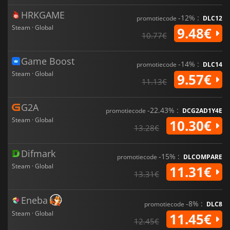
HRKGAME
-12% :
promotiecode
DLC12
Steam · Global
9.48€
10.77€
Game Boost
-14% :
promotiecode
DLC14
Steam · Global
9.57€
11.13€
G2A
-22.43% :
promotiecode
DCG2AD1Y4E
Steam · Global
10.30€
13.28€
Difmark
-15% :
promotiecode
DLCOMPARE
Steam · Global
11.31€
13.31€
Eneba
-8% :
promotiecode
DLC8
Steam · Global
11.45€
12.45€