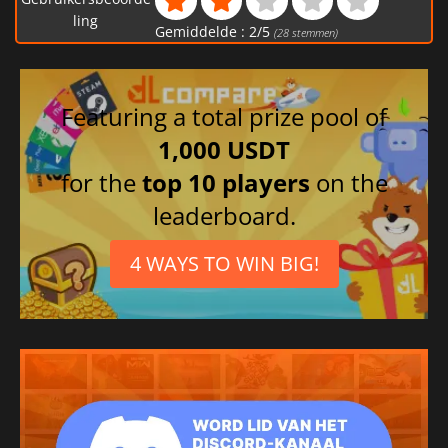
ling
Gemiddelde :
2
/
5
(
28
stemmen)
Featuring a total prize pool of
1,000 USDT
for the
top 10 players
on the
leaderboard.
4 WAYS TO WIN BIG!