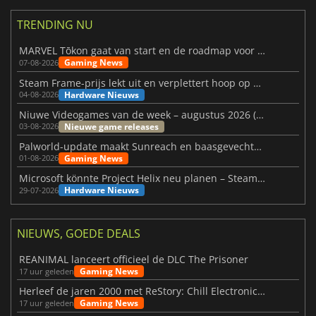
TRENDING NU
MARVEL Tōkon gaat van start en de roadmap voor jaar 1 is bekendgemaakt
Gaming News
07-08-2026
Steam Frame-prijs lekt uit en verplettert hoop op betaalbare VR
Hardware Nieuws
04-08-2026
Niuwe Videogames van de week – augustus 2026 (week 32)
Nieuwe game releases
03-08-2026
Palworld-update maakt Sunreach en baasgevechten stabieler
Gaming News
01-08-2026
Microsoft könnte Project Helix neu planen – Steam-Support wackelt
Hardware Nieuws
29-07-2026
NIEUWS, GOEDE DEALS
REANIMAL lanceert officieel de DLC The Prisoner
Gaming News
17 uur geleden
Herleef de jaren 2000 met ReStory: Chill Electronics Repairs
Gaming News
17 uur geleden