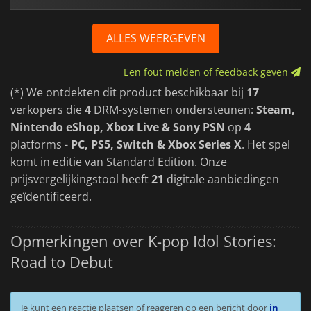
ALLES WEERGEVEN
Een fout melden of feedback geven
(*) We ontdekten dit product beschikbaar bij
17
verkopers die
4
DRM-systemen ondersteunen:
Steam,
Nintendo eShop, Xbox Live & Sony PSN
op
4
platforms -
PC, PS5, Switch & Xbox Series X
. Het spel
komt in editie van Standard Edition. Onze
prijsvergelijkingstool heeft
21
digitale aanbiedingen
geïdentificeerd.
Opmerkingen over K-pop Idol Stories:
Road to Debut
Je kunt een reactie plaatsen of reageren op een bericht door
in