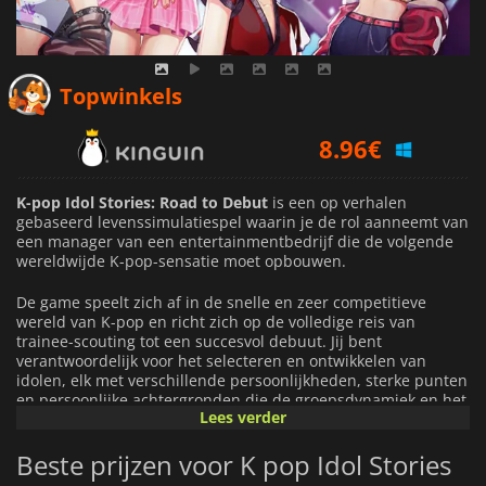
8.96
€
Topwinkels
11.45
€
11.69
€
K-pop Idol Stories: Road to Debut
is een op verhalen
gebaseerd levenssimulatiespel waarin je de rol aanneemt van
een manager van een entertainmentbedrijf die de volgende
wereldwijde K-pop-sensatie moet opbouwen.
De game speelt zich af in de snelle en zeer competitieve
wereld van K-pop en richt zich op de volledige reis van
trainee-scouting tot een succesvol debuut. Jij bent
verantwoordelijk voor het selecteren en ontwikkelen van
idolen, elk met verschillende persoonlijkheden, sterke punten
en persoonlijke achtergronden die de groepsdynamiek en het
Lees verder
succes op lange termijn kunnen beïnvloeden.
Beste prijzen voor K pop Idol Stories
Gameplay draait om het beheren van elk aspect van de
carrière van een idoolgroep. Je wijst trainingsschema's toe,