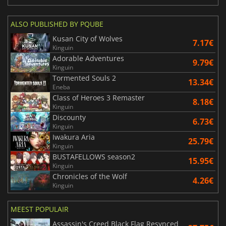
ALSO PUBLISHED BY PQUBE
Kusan City of Wolves
7.17€
Kinguin
Adorable Adventures
9.79€
Kinguin
Tormented Souls 2
13.34€
Eneba
Class of Heroes 3 Remaster
8.18€
Kinguin
Discounty
6.73€
Kinguin
Iwakura Aria
25.79€
Kinguin
BUSTAFELLOWS season2
15.95€
Kinguin
Chronicles of the Wolf
4.26€
Kinguin
MEEST POPULAIR
Assassin's Creed Black Flag Resynced