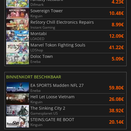
4.23€
Difmark
Sovereign Tower
10.48€
Kinguin
ReStory Chill Electronics Repairs
8.99€
Instant Gaming
Montabi
12.09€
LOADED
Marvel Tokon Fighting Souls
41.22€
LDShop
Doloc Town
5.09€
Eneba
BINNENKORT BESCHIKBAAR
EA SPORTS Madden NFL 27
59.80€
Eneba
Hell Let Loose Vietnam
26.08€
Kinguin
The Sinking City 2
38.92€
Gamesplanet US
STEINS;GATE RE BOOT
20.14€
Kinguin