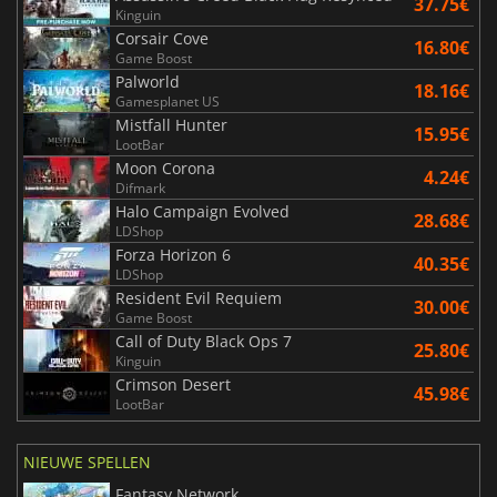
37.75€
Kinguin
Corsair Cove
16.80€
Game Boost
Palworld
18.16€
Gamesplanet US
Mistfall Hunter
15.95€
LootBar
Moon Corona
4.24€
Difmark
Halo Campaign Evolved
28.68€
LDShop
Forza Horizon 6
40.35€
LDShop
Resident Evil Requiem
30.00€
Game Boost
Call of Duty Black Ops 7
25.80€
Kinguin
Crimson Desert
45.98€
LootBar
NIEUWE SPELLEN
Fantasy Network