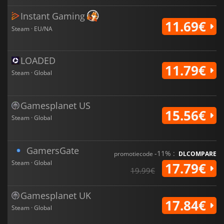
Instant Gaming
11.69€
Steam · EU/NA
LOADED
11.79€
Steam · Global
Gamesplanet US
15.56€
Steam · Global
GamersGate
-11% :
promotiecode
DLCOMPARE
Steam · Global
17.79€
19.99€
Gamesplanet UK
17.84€
Steam · Global