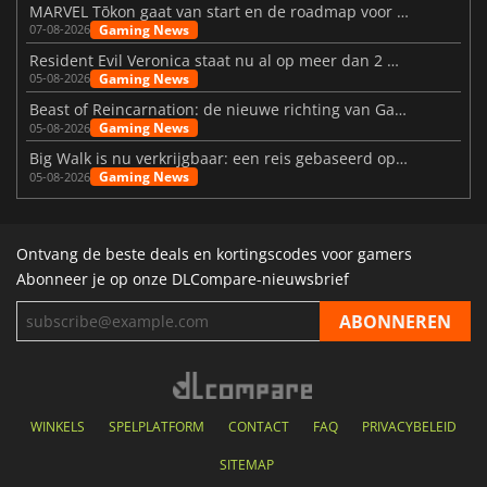
MARVEL Tōkon gaat van start en de roadmap voor jaar 1 is bekendgemaakt
Gaming News
07-08-2026
Resident Evil Veronica staat nu al op meer dan 2 miljoen verlanglijstjes
Gaming News
05-08-2026
Beast of Reincarnation: de nieuwe richting van Game Freak
Gaming News
05-08-2026
Big Walk is nu verkrijgbaar: een reis gebaseerd op vriendschap
Gaming News
05-08-2026
Ontvang de beste deals en kortingscodes voor gamers
Abonneer je op onze DLCompare-nieuwsbrief
WINKELS
SPELPLATFORM
CONTACT
FAQ
PRIVACYBELEID
SITEMAP