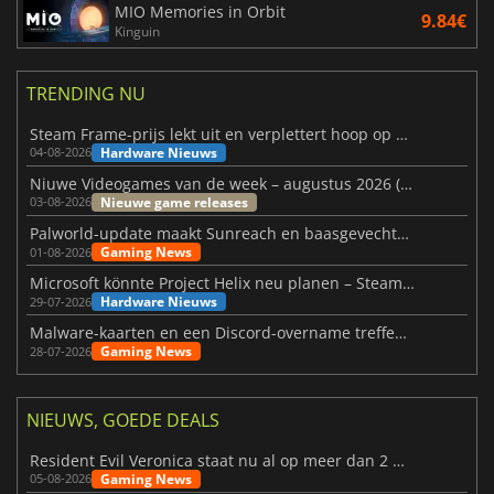
MIO Memories in Orbit
9.84€
Kinguin
TRENDING NU
Steam Frame-prijs lekt uit en verplettert hoop op betaalbare VR
Hardware Nieuws
04-08-2026
Niuwe Videogames van de week – augustus 2026 (week 32)
Nieuwe game releases
03-08-2026
Palworld-update maakt Sunreach en baasgevechten stabieler
Gaming News
01-08-2026
Microsoft könnte Project Helix neu planen – Steam-Support wackelt
Hardware Nieuws
29-07-2026
Malware-kaarten en een Discord-overname treffen Meccha Chameleon
Gaming News
28-07-2026
NIEUWS, GOEDE DEALS
Resident Evil Veronica staat nu al op meer dan 2 miljoen verlanglijstjes
Gaming News
05-08-2026