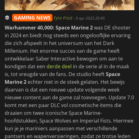
GAMING NEWS
Fyra Frost
-
9 apr 2025 20:45
Warhammer 40,000: Space Marine 2
was DE shooter
in 2024 en biedt nog steeds een ongelooflijke ervaring
die zich afspeelt in het universum van het Dark
Millenium. Het enorme succes van de game heeft
ontwikkelaar Saber Interactive bewogen om aan te
kondigen dat een
derde deel
in de serie al in de maak
is, tot vreugde van de fans. De studio heeft
Space
Marine 2
echter niet in de steek gelaten. Het bewijs
daarvan is dat een nieuwe update volgende week
nieuwe content aan de game zal toevoegen. Update 7.0
komt met een paar DLC vol cosmetische items die
draaien om twee iconische Space Marine-
hoofdstukken, Space Wolves en Imperial Fists. Hiermee
kun je je mariniers aanpassen met verschillende
pantsers en wapenversieringen, zodat ze trotse leden