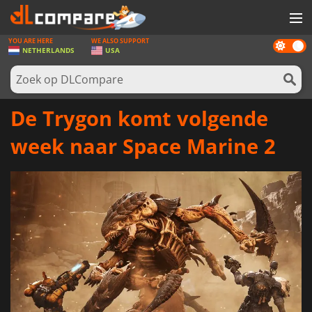
YOU ARE HERE
WE ALSO SUPPORT
Dark
SPELLEN
NETHERLANDS
USA
mode
GAME CARDS
SOFTWARE
De Trygon komt volgende
REWARDS
week naar Space Marine 2
NIEUWS
LOG IN OF REGISTREER