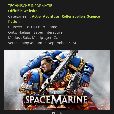
TECHNISCHE INFORMATIE
Officiële website
Categorieën :
Actie
,
Avontuur
,
Rollenspellen
,
Science
fiction
Uitgever : Focus Entertainment
Ontwikkelaar : Saber Interactive
Modus : Solo, Multiplayer, Co-op
Verschijningsdatum : 9 september 2024