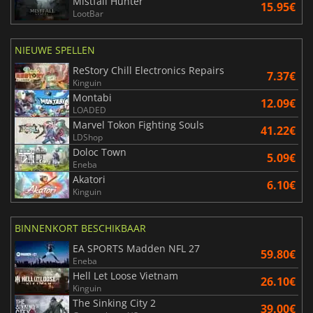
Mistfall Hunter
15.95€
LootBar
NIEUWE SPELLEN
ReStory Chill Electronics Repairs
7.37€
Kinguin
Montabi
12.09€
LOADED
Marvel Tokon Fighting Souls
41.22€
LDShop
Doloc Town
5.09€
Eneba
Akatori
6.10€
Kinguin
BINNENKORT BESCHIKBAAR
EA SPORTS Madden NFL 27
59.80€
Eneba
Hell Let Loose Vietnam
26.10€
Kinguin
The Sinking City 2
39.00€