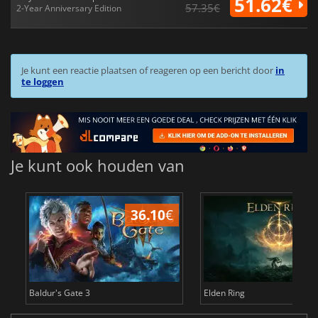
51.62€
57.35€
2-Year Anniversary Edition
Je kunt een reactie plaatsen of reageren op een bericht door
in
te loggen
Je kunt ook houden van
36.10
€
4
Baldur's Gate 3
Elden Ring