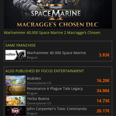
Warhammer 40,000 Space Marine 2 Macragge’s Chosen
SAME FRANCHISE
Warhammer 40 000 Space Marine
3.83€
Kinguin
ALSO PUBLISHED BY FOCUS ENTERTAINMENT
BioEden
16.20€
Gamesplanet US
Resonance A Plague Tale Legacy
34.96€
Kinguin
Yerba Buena
14.73€
Gamesplanet US
John Carpenter's Toxic Commando
20.17€
Kinguin