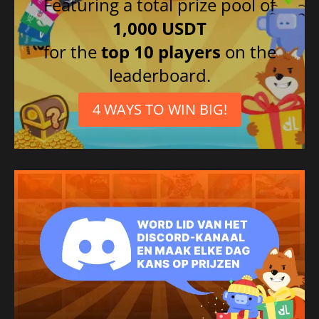
Featuring a total prize pool of
1,000 USDT
for the
top 10 players
on the
leaderboard.
4 WAYS TO WIN BIG!