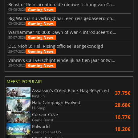
Beast of Reincarnation: de nieuwe richting van Game Freak
Gaming News
05-08-2026
Big Walk is nu verkrijgbaar: een reis gebaseerd op vriendschap
Gaming News
05-08-2026
Warhammer 40.000: Dawn of War 4 introduceert de Necron-factie
Gaming News
30-07-2026
DLC Nioh 3: Hell Rising officieel aangekondigd
Gaming News
28-07-2026
Vahrin's Call verschijnt eindelijk na tien jaar ontwikkeling
Gaming News
28-07-2026
MEEST POPULAIR
Assassin's Creed Black Flag Resynced
37.75€
Kinguin
Halo Campaign Evolved
28.68€
LDShop
Corsair Cove
16.77€
Game Boost
Palworld
18.20€
Gamesplanet US