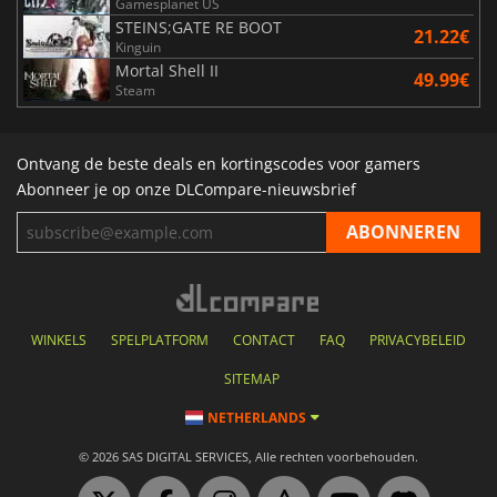
Gamesplanet US
STEINS;GATE RE BOOT
21.22€
Kinguin
Mortal Shell II
49.99€
Steam
Ontvang de beste deals en kortingscodes voor gamers
Abonneer je op onze DLCompare-nieuwsbrief
WINKELS
SPELPLATFORM
CONTACT
FAQ
PRIVACYBELEID
SITEMAP
NETHERLANDS
© 2026 SAS DIGITAL SERVICES, Alle rechten voorbehouden.