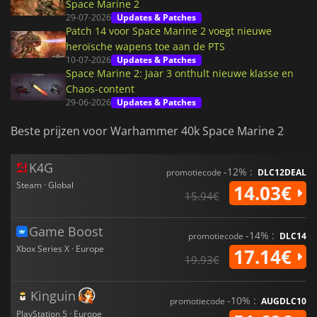
Space Marine 2
29-07-2026
Updates & Patches
Patch 14 voor Space Marine 2 voegt nieuwe
heroïsche wapens toe aan de PTS
10-07-2026
Updates & Patches
Space Marine 2: Jaar 3 onthult nieuwe klasse en
Chaos-content
29-06-2026
Updates & Patches
Beste prijzen voor Warhammer 40k Space Marine 2
K4G
-12% :
promotiecode
DLC12DEAL
Steam · Global
14.03€
15.94€
Game Boost
-14% :
promotiecode
DLC14
Xbox Series X · Europe
17.14€
19.93€
Kinguin
-10% :
promotiecode
AUGDLC10
PlayStation 5 · Europe