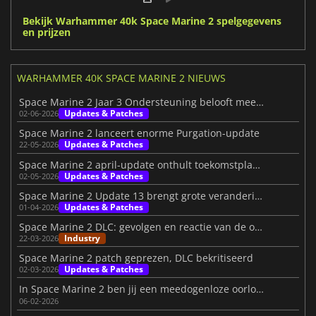
Bekijk Warhammer 40k Space Marine 2 spelgegevens
en prijzen
WARHAMMER 40K SPACE MARINE 2 NIEUWS
Space Marine 2 Jaar 3 Ondersteuning belooft meer epische gevechten
Updates & Patches
02-06-2026
Space Marine 2 lanceert enorme Purgation-update
Updates & Patches
22-05-2026
Space Marine 2 april-update onthult toekomstplannen
Updates & Patches
02-05-2026
Space Marine 2 Update 13 brengt grote veranderingen in Siege Mode
Updates & Patches
01-04-2026
Space Marine 2 DLC: gevolgen en reactie van de ontwikkelaar
Industry
22-03-2026
Space Marine 2 patch geprezen, DLC bekritiseerd
Updates & Patches
02-03-2026
In Space Marine 2 ben jij een meedogenloze oorlogsmachine
06-02-2026