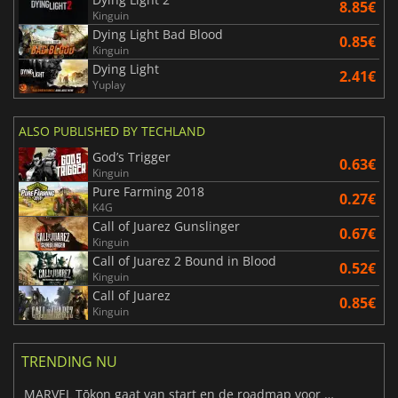
8.85€
Kinguin
Dying Light Bad Blood
0.85€
Kinguin
Dying Light
2.41€
Yuplay
ALSO PUBLISHED BY TECHLAND
God’s Trigger
0.63€
Kinguin
Pure Farming 2018
0.27€
K4G
Call of Juarez Gunslinger
0.67€
Kinguin
Call of Juarez 2 Bound in Blood
0.52€
Kinguin
Call of Juarez
0.85€
Kinguin
TRENDING NU
MARVEL Tōkon gaat van start en de roadmap voor jaar 1 is bekendgemaakt