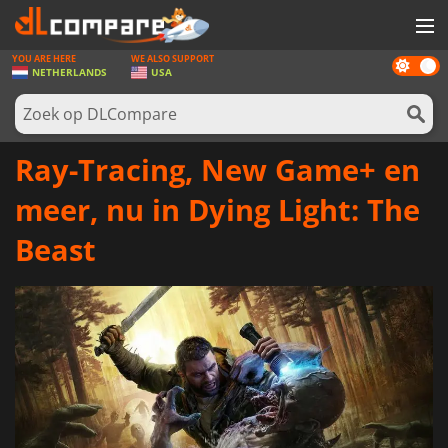
YOU ARE HERE
WE ALSO SUPPORT
Dark
SPELLEN
NETHERLANDS
USA
mode
GAME CARDS
SOFTWARE
Ray-Tracing, New Game+ en
REWARDS
meer, nu in Dying Light: The
NIEUWS
Beast
LOG IN OF REGISTREER