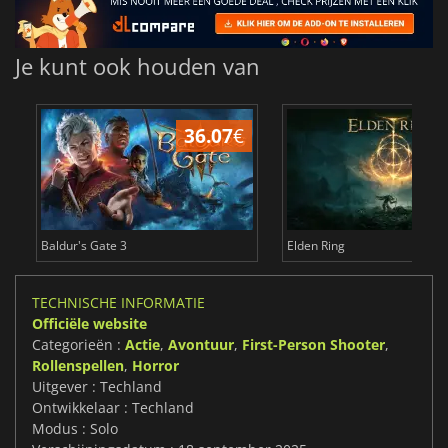
Je kunt ook houden van
36.07
€
4
Baldur's Gate 3
Elden Ring
TECHNISCHE INFORMATIE
Officiële website
Categorieën :
Actie
,
Avontuur
,
First-Person Shooter
,
Rollenspellen
,
Horror
Uitgever : Techland
Ontwikkelaar : Techland
Modus : Solo