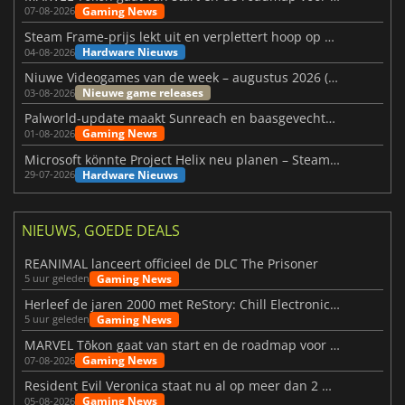
Gaming News
07-08-2026
Steam Frame-prijs lekt uit en verplettert hoop op betaalbare VR
Hardware Nieuws
04-08-2026
Niuwe Videogames van de week – augustus 2026 (week 32)
Nieuwe game releases
03-08-2026
Palworld-update maakt Sunreach en baasgevechten stabieler
Gaming News
01-08-2026
Microsoft könnte Project Helix neu planen – Steam-Support wackelt
Hardware Nieuws
29-07-2026
NIEUWS, GOEDE DEALS
REANIMAL lanceert officieel de DLC The Prisoner
Gaming News
5 uur geleden
Herleef de jaren 2000 met ReStory: Chill Electronics Repairs
Gaming News
5 uur geleden
MARVEL Tōkon gaat van start en de roadmap voor jaar 1 is bekendgemaakt
Gaming News
07-08-2026
Resident Evil Veronica staat nu al op meer dan 2 miljoen verlanglijstjes
Gaming News
05-08-2026