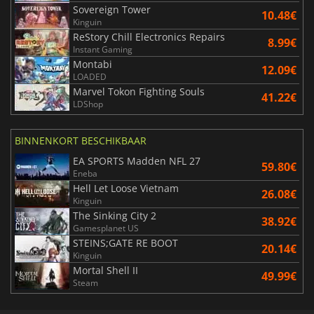
Sovereign Tower
10.48€
Kinguin
ReStory Chill Electronics Repairs
8.99€
Instant Gaming
Montabi
12.09€
LOADED
Marvel Tokon Fighting Souls
41.22€
LDShop
BINNENKORT BESCHIKBAAR
EA SPORTS Madden NFL 27
59.80€
Eneba
Hell Let Loose Vietnam
26.08€
Kinguin
The Sinking City 2
38.92€
Gamesplanet US
STEINS;GATE RE BOOT
20.14€
Kinguin
Mortal Shell II
49.99€
Steam