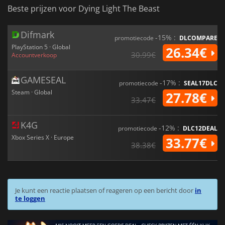
Beste prijzen voor Dying Light The Beast
Difmark
-15% :
promotiecode
DLCOMPARE
PlayStation 5 · Global
26.34€
30.99€
Accountverkoop
GAMESEAL
-17% :
promotiecode
SEAL17DLC
Steam · Global
27.78€
33.47€
K4G
-12% :
promotiecode
DLC12DEAL
Xbox Series X · Europe
33.77€
38.38€
Je kunt een reactie plaatsen of reageren op een bericht door
in
te loggen