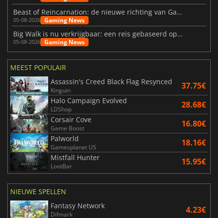
Beast of Reincarnation: de nieuwe richting van Game Freak
Gaming News
05-08-2026
Big Walk is nu verkrijgbaar: een reis gebaseerd op vriendschap
Gaming News
05-08-2026
MEEST POPULAIR
Assassin's Creed Black Flag Resynced
37.75€
Kinguin
Halo Campaign Evolved
28.68€
LDShop
Corsair Cove
16.80€
Game Boost
Palworld
18.16€
Gamesplanet US
Mistfall Hunter
15.95€
LootBar
NIEUWE SPELLEN
Fantasy Network
4.23€
Difmark