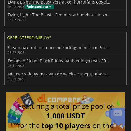
Dying Light: The Beast vertraagd, horrorfans opgelet!
Releasedatum
05-08-2025
Dying Light: The Beast - Een nieuw hoofdstuk in zombies overleven
14-07-2025
GERELATEERD NIEUWS
Steam pakt uit met enorme kortingen in From Poland With Love
28-07-2026
De beste Steam Black Friday-aanbiedingen van 2025 op één plek
26-11-2025
Nieuwe Videogames van de week - 20 september (week 38)
15-09-2025
Featuring a total prize pool of
1,000 USDT
for the
top 10 players
on the