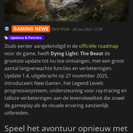
GAMING NEWS
Fyra Frost
-
28 nov 2025 12:50
Updates & Patches
Zoals eerder aangekondigd in de
officiële roadmap
voor de game, heeft
Dying Light: The Beast
de
grootste update tot nu toe ontvangen, met een groot
aantal langverwachte functies en verbeteringen.
Update 1.4, uitgebracht op 27 november 2025,
introduceert New Game+, het Legend Levels
progressiesysteem, ondersteuning voor ray-tracing en
talloze verbeteringen aan de levenskwaliteit die zowel
de gameplay als de visuele ervaring aanzienlijk
uitbreiden.
Speel het avontuur opnieuw met