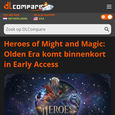
YOU ARE HERE
WE ALSO SUPPORT
Dark
SPELLEN
NETHERLANDS
USA
mode
GAME CARDS
SOFTWARE
Heroes of Might and Magic:
REWARDS
Olden Era komt binnenkort
NIEUWS
in Early Access
LOG IN OF REGISTREER