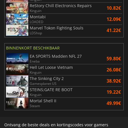
ReStory Chill Electronics Repairs
10.82€
Kinguin
Montabi
12.09€
LOADED
Marvel Tokon Fighting Souls
41.22€
LDShop
BINNENKORT BESCHIKBAAR
EA SPORTS Madden NFL 27
59.80€
Eneba
Hell Let Loose Vietnam
26.08€
Kinguin
The Sinking City 2
38.92€
Gamesplanet US
STEINS;GATE RE BOOT
19.22€
Kinguin
Mortal Shell II
49.99€
Steam
Ontvang de beste deals en kortingscodes voor gamers