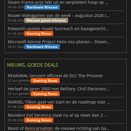
Steam Frame-prijs lekt uit en verplettert hoop op betaalbare VR
Hardware Nieuws
04-08-2026
Niuwe Videogames van de week – augustus 2026 (week 32)
Nieuwe game releases
03-08-2026
Palworld-update maakt Sunreach en baasgevechten stabieler
Gaming News
01-08-2026
Microsoft könnte Project Helix neu planen – Steam-Support wackelt
Hardware Nieuws
29-07-2026
NIEUWS, GOEDE DEALS
REANIMAL lanceert officieel de DLC The Prisoner
Gaming News
22 uur geleden
Herleef de jaren 2000 met ReStory: Chill Electronics Repairs
Gaming News
23 uur geleden
MARVEL Tōkon gaat van start en de roadmap voor jaar 1 is bekendgemaakt
Gaming News
07-08-2026
Resident Evil Veronica staat nu al op meer dan 2 miljoen verlanglijstjes
Gaming News
05-08-2026
Beast of Reincarnation: de nieuwe richting van Game Freak