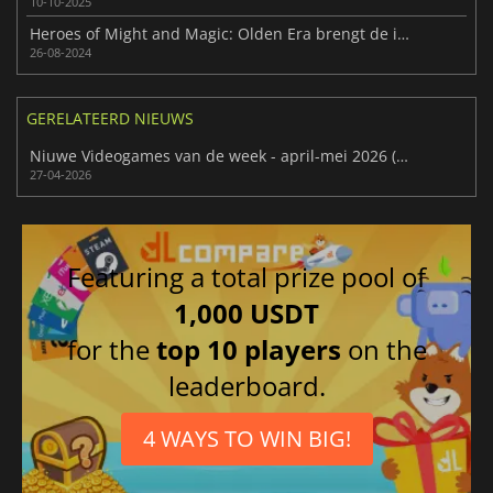
10-10-2025
Heroes of Might and Magic: Olden Era brengt de iconische strategieserie terug
26-08-2024
GERELATEERD NIEUWS
Niuwe Videogames van de week - april-mei 2026 (week 18)
27-04-2026
Featuring a total prize pool of
1,000 USDT
for the
top 10 players
on the
leaderboard.
4 WAYS TO WIN BIG!