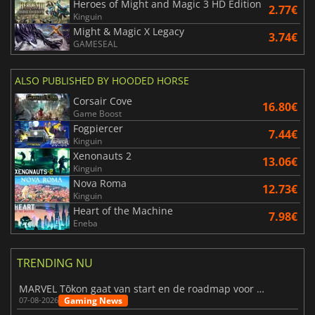
Heroes of Might and Magic 3 HD Edition
2.77€
Kinguin
Might & Magic X Legacy
3.74€
GAMESEAL
ALSO PUBLISHED BY HOODED HORSE
Corsair Cove
16.80€
Game Boost
Fogpiercer
7.44€
Kinguin
Xenonauts 2
13.06€
Kinguin
Nova Roma
12.73€
Kinguin
Heart of the Machine
7.98€
Eneba
TRENDING NU
MARVEL Tōkon gaat van start en de roadmap voor jaar 1 is bekendgemaakt
Gaming News
07-08-2026