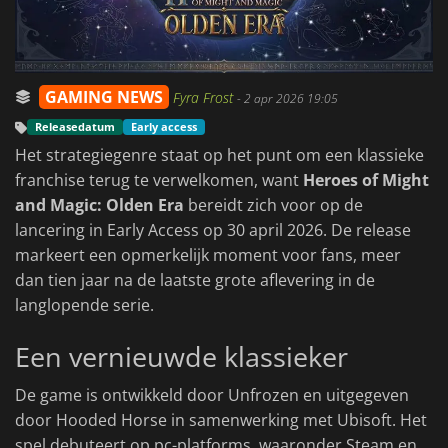
GAMING NEWS
Fyra Frost
-
2 apr 2026 19:05
Releasedatum
Early access
Het strategiegenre staat op het punt om een klassieke
franchise terug te verwelkomen, want
Heroes of Might
and Magic: Olden Era
bereidt zich voor op de
lancering in Early Access op 30 april 2026. De release
markeert een opmerkelijk moment voor fans, meer
dan tien jaar na de laatste grote aflevering in de
langlopende serie.
Een vernieuwde klassieker
De game is ontwikkeld door Unfrozen en uitgegeven
door Hooded Horse in samenwerking met Ubisoft. Het
spel debuteert op pc-platforms, waaronder Steam en