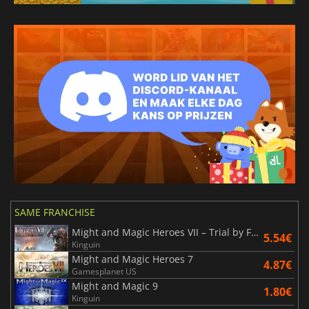
SAME FRANCHISE
Might and Magic Heroes VII – Trial by Fire
5.54€
Kinguin
Might and Magic Heroes 7
4.87€
Gamesplanet US
Might and Magic 9
1.80€
Kinguin