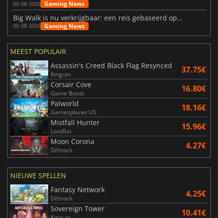
Gaming News
05-08-2026
Big Walk is nu verkrijgbaar: een reis gebaseerd op vriendschap
Gaming News
05-08-2026
MEEST POPULAIR
Assassin's Creed Black Flag Resynced
37.75€
Kinguin
Corsair Cove
16.80€
Game Boost
Palworld
18.16€
Gamesplanet US
Mistfall Hunter
15.96€
LootBar
Moon Corona
4.27€
Difmark
NIEUWE SPELLEN
Fantasy Network
4.25€
Difmark
Sovereign Tower
10.41€
Kinguin