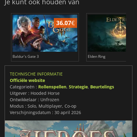
Je kunt ook houden van
36.07
€
4
Baldur's Gate 3
Elden Ring
TECHNISCHE INFORMATIE
Officiële website
Categorieën :
Rollenspellen
,
Strategie
,
Beurtelings
Uitgever : Hooded Horse
Ontwikkelaar : Unfrozen
Modus : Solo, Multiplayer, Co-op
Verschijningsdatum : 30 april 2026