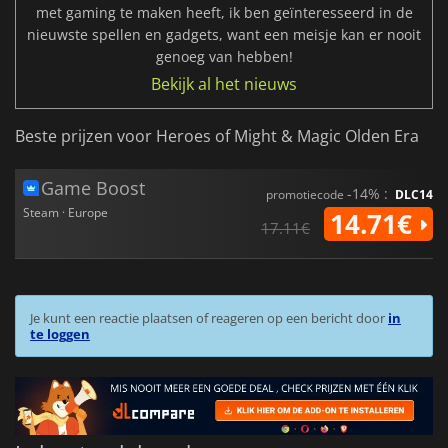
met gaming te maken heeft, ik ben geïnteresseerd in de
nieuwste spellen en gadgets, want een meisje kan er nooit
genoeg van hebben!
Bekijk al het nieuws
Beste prijzen voor Heroes of Might & Magic Olden Era
Game Boost
-14% :
promotiecode
DLC14
Steam · Europe
14.71€
17.11€
Je kunt een reactie plaatsen of reageren op een bericht door
in
te loggen