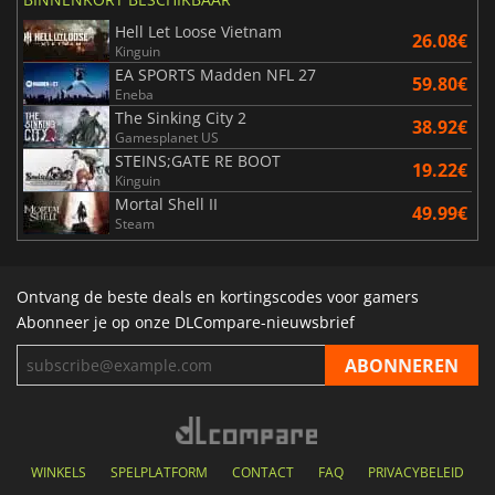
Hell Let Loose Vietnam
26.08€
Kinguin
EA SPORTS Madden NFL 27
59.80€
Eneba
The Sinking City 2
38.92€
Gamesplanet US
STEINS;GATE RE BOOT
19.22€
Kinguin
Mortal Shell II
49.99€
Steam
Ontvang de beste deals en kortingscodes voor gamers
Abonneer je op onze DLCompare-nieuwsbrief
WINKELS
SPELPLATFORM
CONTACT
FAQ
PRIVACYBELEID