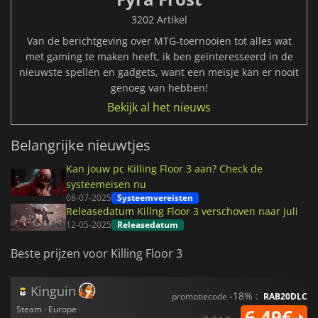
3202 Artikel
Van de berichtgeving over MTG-toernooien tot alles wat
met gaming te maken heeft, ik ben geïnteresseerd in de
nieuwste spellen en gadgets, want een meisje kan er nooit
genoeg van hebben!
Bekijk al het nieuws
Belangrijke nieuwtjes
Kan jouw pc Killing Floor 3 aan? Check de
systeemeisen nu
08-07-2025
Systeemvereisten
Releasedatum Killng Floor 3 verschoven naar juli
12-05-2025
Releasedatum
Beste prijzen voor Killing Floor 3
Kinguin
-18% :
promotiecode
RAB20DLC
Steam · Europe
6.49€