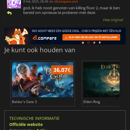
8 feb 2025, 06:49
on
dlcompare.com
god, ik heb nooit genoten van killing floor 2, maar ik ben
bereid om opnieuw te proberen met deze
View original
Je kunt ook houden van
36.07
€
4
Baldur's Gate 3
Elden Ring
TECHNISCHE INFORMATIE
Officiële website