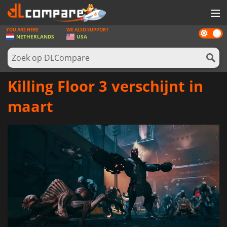
YOU ARE HERE
WE ALSO SUPPORT
Dark
SPELLEN
NETHERLANDS
USA
mode
GAME CARDS
SOFTWARE
Killing Floor 3 verschijnt in
REWARDS
maart
NIEUWS
LOG IN OF REGISTREER