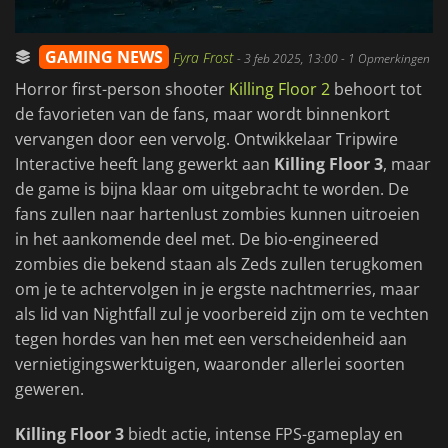
GAMING NEWS
Fyra Frost
-
3 feb 2025, 13:00
- 1 Opmerkingen
Horror first-person shooter
Killing Floor 2
behoort tot
de favorieten van de fans, maar wordt binnenkort
vervangen door een vervolg. Ontwikkelaar Tripwire
Interactive heeft lang gewerkt aan
Killing Floor 3
, maar
de game is bijna klaar om uitgebracht te worden. De
fans zullen naar hartenlust zombies kunnen uitroeien
in het aankomende deel met. De bio-engineered
zombies die bekend staan als Zeds zullen terugkomen
om je te achtervolgen in je ergste nachtmerries, maar
als lid van Nightfall zul je voorbereid zijn om te vechten
tegen hordes van hen met een verscheidenheid aan
vernietigingswerktuigen, waaronder allerlei soorten
geweren.
Killing Floor 3
biedt actie, intense FPS-gameplay en