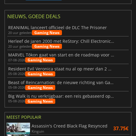
NIEUWS, GOEDE DEALS
REANIMAL lanceert officieel de DLC The Prisoner
Gaming News
20 uur geleden
Herleef de jaren 2000 met ReStory: Chill Electronics Repairs
Gaming News
20 uur geleden
MARVEL Tōkon gaat van start en de roadmap voor jaar 1 is bekendgemaakt
Gaming News
07-08-2026
Resident Evil Veronica staat nu al op meer dan 2 miljoen verlanglijstjes
Gaming News
05-08-2026
Beast of Reincarnation: de nieuwe richting van Game Freak
Gaming News
05-08-2026
Big Walk is nu verkrijgbaar: een reis gebaseerd op vriendschap
Gaming News
05-08-2026
MEEST POPULAIR
Assassin's Creed Black Flag Resynced
37.75€
Kinguin