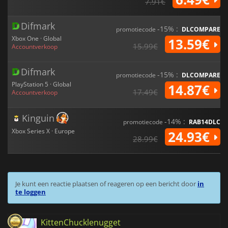
7.91€
Difmark
-15% :
promotiecode
DLCOMPARE
Xbox One · Global
13.59€
15.99€
Accountverkoop
Difmark
-15% :
promotiecode
DLCOMPARE
PlayStation 5 · Global
14.87€
17.49€
Accountverkoop
Kinguin
-14% :
promotiecode
RAB14DLC
Xbox Series X · Europe
24.93€
28.99€
Je kunt een reactie plaatsen of reageren op een bericht door
in
te loggen
KittenChucklenugget