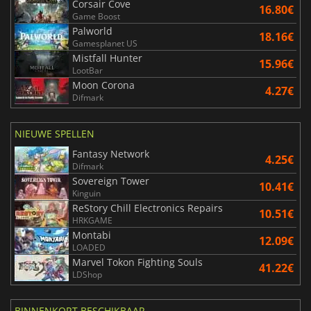
Corsair Cove
16.80€
Game Boost
Palworld
18.16€
Gamesplanet US
Mistfall Hunter
15.96€
LootBar
Moon Corona
4.27€
Difmark
NIEUWE SPELLEN
Fantasy Network
4.25€
Difmark
Sovereign Tower
10.41€
Kinguin
ReStory Chill Electronics Repairs
10.51€
HRKGAME
Montabi
12.09€
LOADED
Marvel Tokon Fighting Souls
41.22€
LDShop
BINNENKORT BESCHIKBAAR