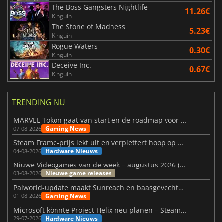
The Boss Gangsters Nightlife
11.26€
Kinguin
The Stone of Madness
5.23€
Kinguin
Rogue Waters
0.30€
Kinguin
Deceive Inc.
0.67€
Kinguin
TRENDING NU
MARVEL Tōkon gaat van start en de roadmap voor jaar 1 is bekendgemaakt
Gaming News
07-08-2026
Steam Frame-prijs lekt uit en verplettert hoop op betaalbare VR
Hardware Nieuws
04-08-2026
Niuwe Videogames van de week – augustus 2026 (week 32)
Nieuwe game releases
03-08-2026
Palworld-update maakt Sunreach en baasgevechten stabieler
Gaming News
01-08-2026
Microsoft könnte Project Helix neu planen – Steam-Support wackelt
Hardware Nieuws
29-07-2026