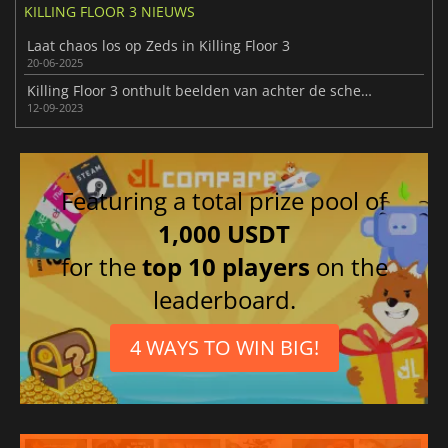
KILLING FLOOR 3 NIEUWS
Laat chaos los op Zeds in Killing Floor 3
20-06-2025
Killing Floor 3 onthult beelden van achter de schermen
12-09-2023
Featuring a total prize pool of
1,000 USDT
for the
top 10 players
on the
leaderboard.
4 WAYS TO WIN BIG!