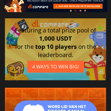
Featuring a total prize pool of
1,000 USDT
for the
top 10 players
on the
leaderboard.
4 WAYS TO WIN BIG!