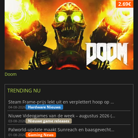
2.69€
Doom
TRENDING NU
Steam Frame-prijs lekt uit en verplettert hoop op betaalbare VR
Hardware Nieuws
04-08-2026
Niuwe Videogames van de week – augustus 2026 (week 32)
Nieuwe game releases
03-08-2026
Palworld-update maakt Sunreach en baasgevechten stabieler
Gaming News
01-08-2026