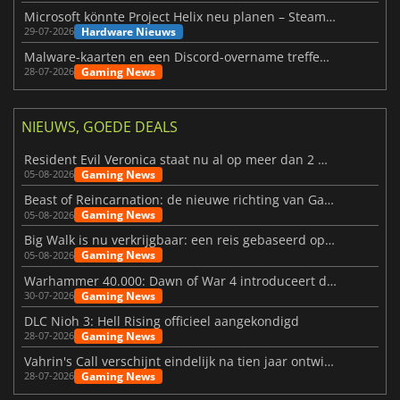
Microsoft könnte Project Helix neu planen – Steam-Support wackelt
Hardware Nieuws
29-07-2026
Malware-kaarten en een Discord-overname treffen Meccha Chameleon
Gaming News
28-07-2026
NIEUWS, GOEDE DEALS
Resident Evil Veronica staat nu al op meer dan 2 miljoen verlanglijstjes
Gaming News
05-08-2026
Beast of Reincarnation: de nieuwe richting van Game Freak
Gaming News
05-08-2026
Big Walk is nu verkrijgbaar: een reis gebaseerd op vriendschap
Gaming News
05-08-2026
Warhammer 40.000: Dawn of War 4 introduceert de Necron-factie
Gaming News
30-07-2026
DLC Nioh 3: Hell Rising officieel aangekondigd
Gaming News
28-07-2026
Vahrin's Call verschijnt eindelijk na tien jaar ontwikkeling
Gaming News
28-07-2026