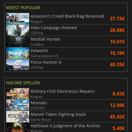
MEEST POPULAIR
Assassin's Creed Black Flag Resynced
37.75€
Kinguin
Halo Campaign Evolved
28.68€
LDShop
Mistfall Hunter
16.01€
LootBar
Palworld
18.19€
Gamesplanet US
Forza Horizon 6
40.35€
LDShop
NIEUWE SPELLEN
ReStory Chill Electronics Repairs
8.03€
Kinguin
Montabi
12.09€
LOADED
Marvel Tokon Fighting Souls
45.42€
Game Boost
HellSlave II Judgment of the Archon
5.40€
Kinguin