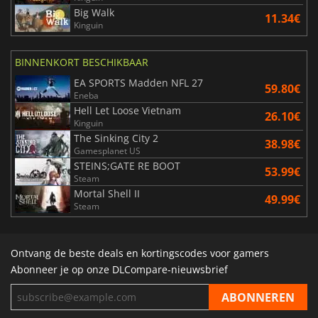
Big Walk
11.34€
Kinguin
BINNENKORT BESCHIKBAAR
EA SPORTS Madden NFL 27
59.80€
Eneba
Hell Let Loose Vietnam
26.10€
Kinguin
The Sinking City 2
38.98€
Gamesplanet US
STEINS;GATE RE BOOT
53.99€
Steam
Mortal Shell II
49.99€
Steam
Ontvang de beste deals en kortingscodes voor gamers
Abonneer je op onze DLCompare-nieuwsbrief