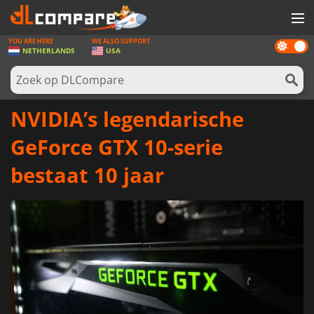
YOU ARE HERE
WE ALSO SUPPORT
Dark
SPELLEN
NETHERLANDS
USA
mode
GAME CARDS
SOFTWARE
NVIDIA’s legendarische
REWARDS
GeForce GTX 10-serie
NIEUWS
bestaat 10 jaar
LOG IN OF REGISTREER