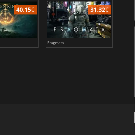
40.15
€
31.32
€
Pragmata
Total 