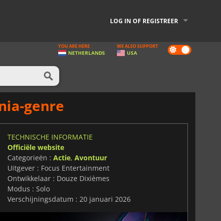
LOG IN OF REGISTREER
YOU ARE HERE
WE ALSO SUPPORT
Dark
NETHERLANDS
USA
mode
nia-genre
TECHNISCHE INFORMATIE
Officiële website
Categorieën :
Actie
,
Avontuur
Uitgever : Focus Entertainment
Ontwikkelaar : Douze Dixièmes
Modus : Solo
Verschijningsdatum : 20 januari 2026