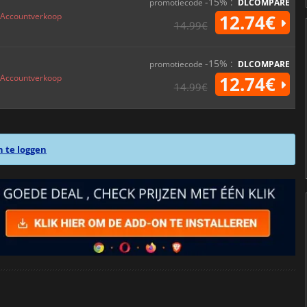
-15% :
promotiecode
DLCOMPARE
Accountverkoop
12.74€
14.99€
-15% :
promotiecode
DLCOMPARE
Accountverkoop
12.74€
14.99€
n te loggen