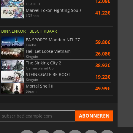
12.09€
LOADED
6.75
€
15.51
€
Marvel Tokon Fighting Souls
41.22€
LDShop
BINNENKORT BESCHIKBAAR
EA SPORTS Madden NFL 27
59.80€
War WARHAMMER 3
Lies Of P
Eneba
Hell Let Loose Vietnam
26.08€
Kinguin
The Sinking City 2
38.92€
Gamesplanet US
STEINS;GATE RE BOOT
19.22€
Kinguin
Mortal Shell II
49.99€
Steam