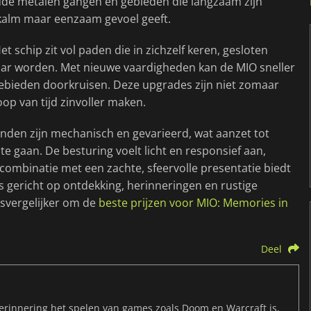
koude metalen gangen en gebieden die langzaam zijn
kalm maar eenzaam gevoel geeft.
schip zit vol paden die in zichzelf keren, gesloten
aar worden. Met nieuwe vaardigheden kan de MIO sneller
gebieden doorkruisen. Deze upgrades zijn niet zomaar
op van tijd zinvoller maken.
anden zijn mechanisch en gevarieerd, wat aanzet tot
te gaan. De besturing voelt licht en responsief aan,
n combinatie met een zachte, sfeervolle presentatie biedt
s gericht op ontdekking, herinneringen en rustige
svergelijker om de
beste prijzen voor MIO: Memories in
Deel
rinnering het spelen van games zoals Doom en Warcraft is,