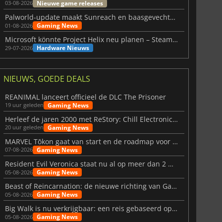
Nieuwe game releases
03-08-2026
Palworld-update maakt Sunreach en baasgevechten stabieler
Gaming News
01-08-2026
Microsoft könnte Project Helix neu planen – Steam-Support wackelt
Hardware Nieuws
29-07-2026
NIEUWS, GOEDE DEALS
REANIMAL lanceert officieel de DLC The Prisoner
Gaming News
19 uur geleden
Herleef de jaren 2000 met ReStory: Chill Electronics Repairs
Gaming News
20 uur geleden
MARVEL Tōkon gaat van start en de roadmap voor jaar 1 is bekendgemaakt
Gaming News
07-08-2026
Resident Evil Veronica staat nu al op meer dan 2 miljoen verlanglijstjes
Gaming News
05-08-2026
Beast of Reincarnation: de nieuwe richting van Game Freak
Gaming News
05-08-2026
Big Walk is nu verkrijgbaar: een reis gebaseerd op vriendschap
Gaming News
05-08-2026