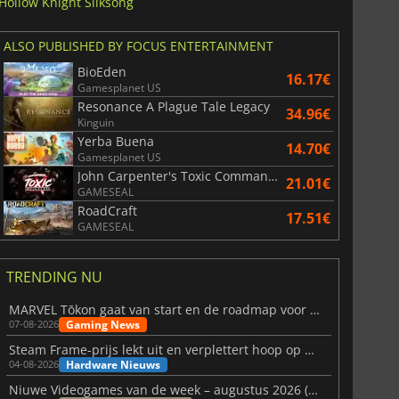
Hollow Knight Silksong
ALSO PUBLISHED BY FOCUS ENTERTAINMENT
BioEden
16.17€
Gamesplanet US
Resonance A Plague Tale Legacy
34.96€
Kinguin
Yerba Buena
14.70€
Gamesplanet US
John Carpenter's Toxic Commando
21.01€
GAMESEAL
RoadCraft
17.51€
GAMESEAL
TRENDING NU
MARVEL Tōkon gaat van start en de roadmap voor jaar 1 is bekendgemaakt
Gaming News
07-08-2026
Steam Frame-prijs lekt uit en verplettert hoop op betaalbare VR
Hardware Nieuws
04-08-2026
Niuwe Videogames van de week – augustus 2026 (week 32)