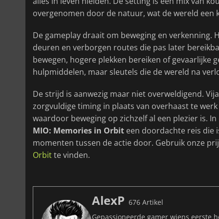
alles in leven hielden. De setting is een mix van 
overgenomen door de natuur, wat de wereld een 
De gameplay draait om beweging en verkenning. Het 
deuren en verborgen routes die pas later bereikb
bewegen, hogere plekken bereiken of gevaarlijke 
hulpmiddelen, maar sleutels die de wereld na verlo
De strijd is aanwezig maar niet overweldigend. Vij
zorgvuldige timing in plaats van overhaast te werk 
waardoor beweging op zichzelf al een plezier is. I
MIO: Memories in Orbit
een doordachte reis die i
momenten tussen de actie door. Gebruik onze prij
Orbit
te vinden.
AlexP
676 Artikel
Gepassioneerde gamer wiens eerste he