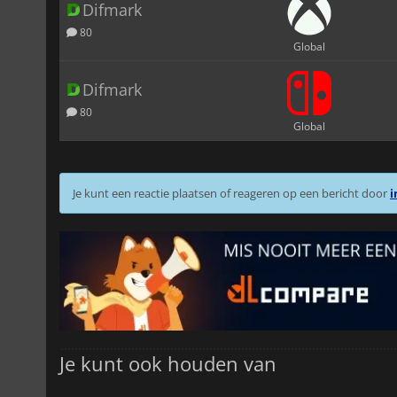
Difmark
80
Global
Difmark
80
Global
Je kunt een reactie plaatsen of reageren op een bericht door
i
Je kunt ook houden van