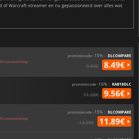
ld of Warcraft-streamer en nu gepassioneerd over alles wat
-15% :
promotiecode
DLCOMPARE
Accountverkoop
8.49€
9.99€
-16% :
promotiecode
RAB18DLC
9.56€
11.38€
-15% :
promotiecode
DLCOMPARE
Accountverkoop
11.89€
13.99€