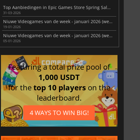
Top Aanbiedingen in Epic Games Store Spring Sale 2026
31-03-2026
Niuwe Videogames van de week - januari 2026 (week 4)
19-01-2026
Niuwe Videogames van de week - januari 2026 (week 2)
05-01-2026
Featuring a total prize pool of
1,000 USDT
for the
top 10 players
on the
leaderboard.
4 WAYS TO WIN BIG!