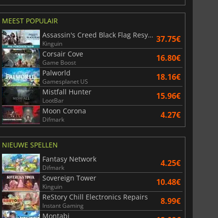
MEEST POPULAIR
Assassin's Creed Black Flag Resynced
37.75€
Kinguin
Corsair Cove
16.80€
Game Boost
Palworld
18.16€
Gamesplanet US
Mistfall Hunter
15.96€
LootBar
Moon Corona
4.27€
Difmark
NIEUWE SPELLEN
Fantasy Network
4.25€
Difmark
Sovereign Tower
10.48€
Kinguin
ReStory Chill Electronics Repairs
8.99€
Instant Gaming
Montabi