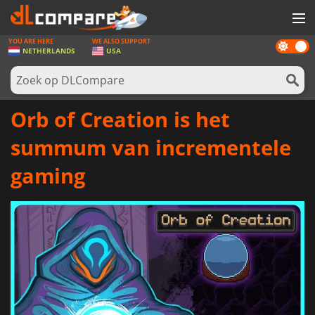
YOU ARE HERE
WE ALSO SUPPORT
Dark
SPELLEN
NETHERLANDS
USA
mode
GAME CARDS
SOFTWARE
Orb of Creation is het
REWARDS
summum van incrementele
NIEUWS
gaming
LOG IN OF REGISTREER