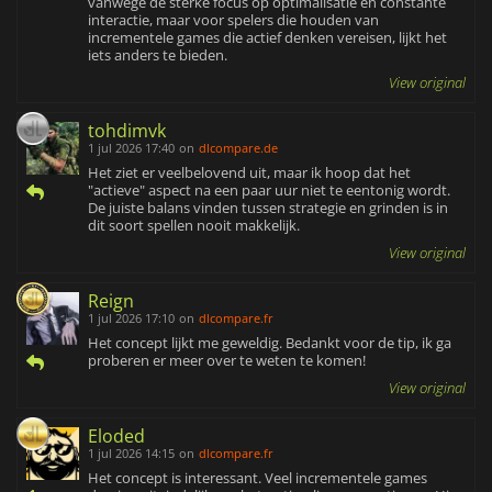
vanwege de sterke focus op optimalisatie en constante
interactie, maar voor spelers die houden van
incrementele games die actief denken vereisen, lijkt het
iets anders te bieden.
View original
tohdimvk
1 jul 2026 17:40
on
dlcompare.de
Het ziet er veelbelovend uit, maar ik hoop dat het
"actieve" aspect na een paar uur niet te eentonig wordt.
De juiste balans vinden tussen strategie en grinden is in
dit soort spellen nooit makkelijk.
View original
Reign
1 jul 2026 17:10
on
dlcompare.fr
Het concept lijkt me geweldig. Bedankt voor de tip, ik ga
proberen er meer over te weten te komen!
View original
Eloded
1 jul 2026 14:15
on
dlcompare.fr
Het concept is interessant. Veel incrementele games