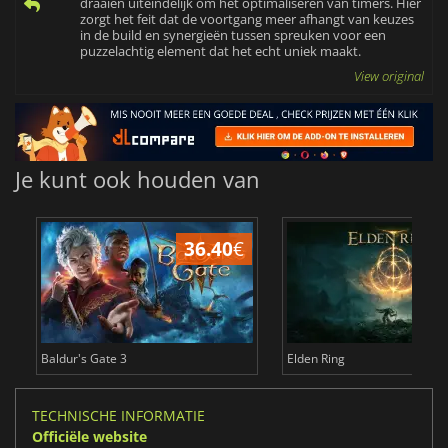
draaien uiteindelijk om het optimaliseren van timers. Hier
zorgt het feit dat de voortgang meer afhangt van keuzes
in de build en synergieën tussen spreuken voor een
puzzelachtig element dat het echt uniek maakt.
View original
Je kunt ook houden van
36.40
€
4
Baldur's Gate 3
Elden Ring
TECHNISCHE INFORMATIE
Officiële website