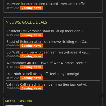
Malware-kaarten en een Discord-overname treffen Meccha Chameleon
Gaming News
28-07-2026
NIEUWS, GOEDE DEALS
Resident Evil Veronica staat nu al op meer dan 2 miljoen verlanglijstjes
Gaming News
05-08-2026
Beast of Reincarnation: de nieuwe richting van Game Freak
Gaming News
05-08-2026
Big Walk is nu verkrijgbaar: een reis gebaseerd op vriendschap
Gaming News
05-08-2026
Warhammer 40.000: Dawn of War 4 introduceert de Necron-factie
Gaming News
30-07-2026
DLC Nioh 3: Hell Rising officieel aangekondigd
Gaming News
28-07-2026
Vahrin's Call verschijnt eindelijk na tien jaar ontwikkeling
Gaming News
28-07-2026
MEEST POPULAIR