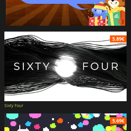
5.89€
Sixty Four
5.69€