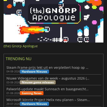
(the) Gnorp Apologue
TRENDING NU
Steam Frame-prijs lekt uit en verplettert hoop op betaalbare VR
Hardware Nieuws
04-08-2026
Niuwe Videogames van de week – augustus 2026 (week 32)
Nieuwe game releases
03-08-2026
Palworld-update maakt Sunreach en baasgevechten stabieler
Gaming News
01-08-2026
Microsoft könnte Project Helix neu planen – Steam-Support wackelt
Hardware Nieuws
29-07-2026