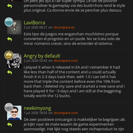
Un petit jeu qui a l'air super sympa. Le fait de pouvoir
personnaliser le gameplay via des buid/choix rend le style
plus original. Ca donne envie de se pencher plus dessus.
LaviBorra
2 jul 2026 08:21
on
dlcompare.es
Este tipo de juegos me enganchan muchísimo porque
convierten el progreso en un puzle. No se trata solo de
mirar números crecer, sino de entender el sistema.
Angry by default
2 jul 2026 03:42
on
dlcompare.com
i played it when it released in EA and i remember it had
like less than half of the content and u could actually
finish it in 2-3 days back then. with 1.0 i can tell it has
more that triple the content before even the 10% from
back then. i deleted my save and started a new save and i
have played it for ~3 days and i am still at the beggining.
totally worth the 12 bucks.
neekimyong
1 jul 2026 18:55
on
dlcompare.com
De zeer positieve ontvangst is makkelijker te begrijpen als
je kijkt naar de mate waarin de game experimenten
aanmoedigt. Het lijkt nog steeds een nicheproduct te zijn