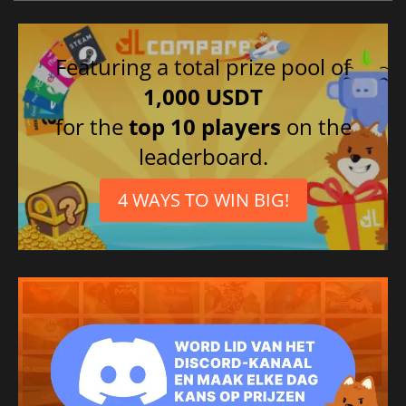
Featuring a total prize pool of
1,000 USDT
for the
top 10 players
on the
leaderboard.
4 WAYS TO WIN BIG!