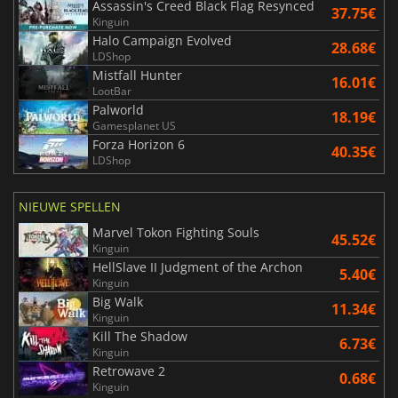
Assassin's Creed Black Flag Resynced
37.75€
Kinguin
Halo Campaign Evolved
28.68€
LDShop
Mistfall Hunter
16.01€
LootBar
Palworld
18.19€
Gamesplanet US
Forza Horizon 6
40.35€
LDShop
NIEUWE SPELLEN
Marvel Tokon Fighting Souls
45.52€
Kinguin
HellSlave II Judgment of the Archon
5.40€
Kinguin
Big Walk
11.34€
Kinguin
Kill The Shadow
6.73€
Kinguin
Retrowave 2
0.68€
Kinguin