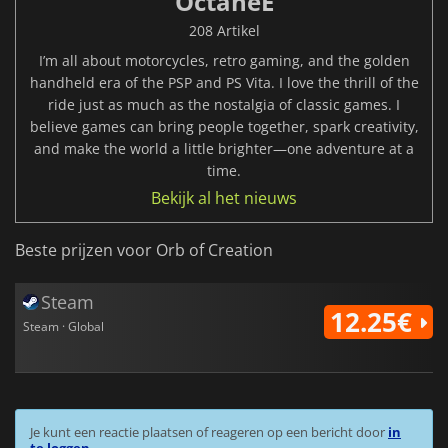
OctaneE
208 Artikel
I’m all about motorcycles, retro gaming, and the golden
handheld era of the PSP and PS Vita. I love the thrill of the
ride just as much as the nostalgia of classic games. I
believe games can bring people together, spark creativity,
and make the world a little brighter—one adventure at a
time.
Bekijk al het nieuws
Beste prijzen voor Orb of Creation
Steam
12.25€
Steam · Global
Je kunt een reactie plaatsen of reageren op een bericht door
in