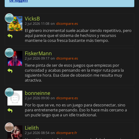
te loggen
VicksB
2 jul 2026 11:08
on
dlcompare.es
El género incremental suele acabar siendo repetitivo, pero
aquí parece que el sistema de hechizos y recursos
mantiene la cosa fresca bastante más tiempo.
FiskerMann
2 jul 2026 09:17
on
dlcompare.es
Tiene pinta de ser de esos juegos que empiezas por
curiosidad y acabas pensando en la mejor ruta para la
siguiente hora. Esa clase de obsesión me resulta muy
atractiva.
bonneinne
2 jul 2026 09:00
on
dlcompare.es
Por lo que se ve, no es un juego para desconectar, sino
para entretenerte pensando. Eso lo hace más cercano a
un puzle largo que a un idle tradicional.
Lielith
2 jul 2026 08:54
on
dlcompare.fr