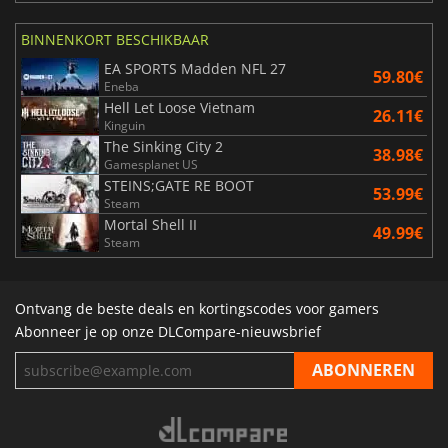
BINNENKORT BESCHIKBAAR
EA SPORTS Madden NFL 27
59.80€
Eneba
Hell Let Loose Vietnam
26.11€
Kinguin
The Sinking City 2
38.98€
Gamesplanet US
STEINS;GATE RE BOOT
53.99€
Steam
Mortal Shell II
49.99€
Steam
Ontvang de beste deals en kortingscodes voor gamers
Abonneer je op onze DLCompare-nieuwsbrief