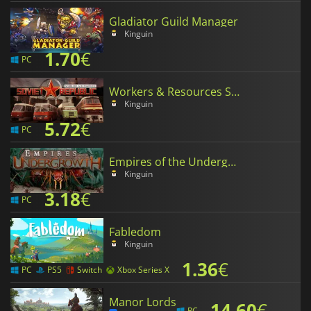
Gladiator Guild Manager
Kinguin
1.70
€
PC
Workers & Resources Soviet Republic
Kinguin
5.72
€
PC
Empires of the Undergrowth
Kinguin
3.18
€
PC
Fabledom
Kinguin
1.36
€
PC
PS5
Switch
Xbox Series X
Manor Lords
14.60
€
PC