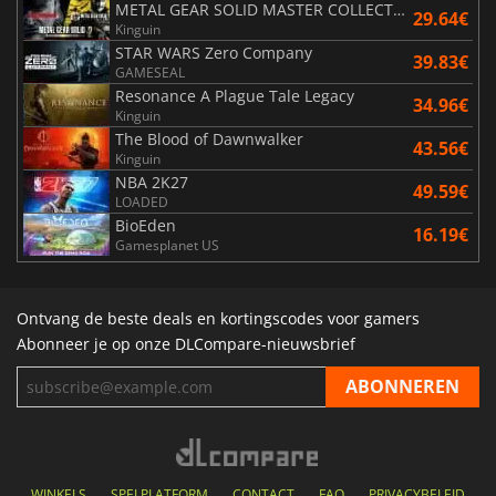
METAL GEAR SOLID MASTER COLLECTION Vol.2
29.64€
Kinguin
STAR WARS Zero Company
39.83€
GAMESEAL
Resonance A Plague Tale Legacy
34.96€
Kinguin
The Blood of Dawnwalker
43.56€
Kinguin
NBA 2K27
49.59€
LOADED
BioEden
16.19€
Gamesplanet US
Ontvang de beste deals en kortingscodes voor gamers
Abonneer je op onze DLCompare-nieuwsbrief
WINKELS
SPELPLATFORM
CONTACT
FAQ
PRIVACYBELEID