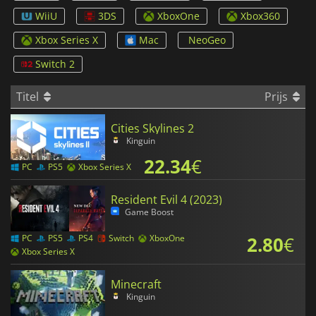
WiiU
3DS
XboxOne
Xbox360
Xbox Series X
Mac
NeoGeo
Switch 2
Titel
Prijs
Cities Skylines 2
Kinguin
22.34
€
PC
PS5
Xbox Series X
Resident Evil 4 (2023)
Game Boost
2.80
€
PC
PS5
PS4
Switch
XboxOne
Xbox Series X
Minecraft
Kinguin