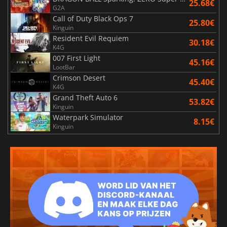
25.68€
G2A
Call of Duty Black Ops 7
25.80€
Kinguin
Resident Evil Requiem
30.18€
K4G
007 First Light
45.16€
LootBar
Crimson Desert
45.40€
K4G
Grand Theft Auto 6
53.82€
Kinguin
Waterpark Simulator
8.15€
Kinguin