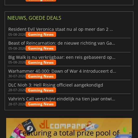
NIEUWS, GOEDE DEALS
Resident Evil Veronica staat nu al op meer dan 2 miljoen verlanglijstjes
Gaming News
05-08-2026
Beast of Reincarnation: de nieuwe richting van Game Freak
Gaming News
05-08-2026
Big Walk is nu verkrijgbaar: een reis gebaseerd op vriendschap
Gaming News
05-08-2026
Warhammer 40.000: Dawn of War 4 introduceert de Necron-factie
Gaming News
30-07-2026
DLC Nioh 3: Hell Rising officieel aangekondigd
Gaming News
28-07-2026
Vahrin's Call verschijnt eindelijk na tien jaar ontwikkeling
Gaming News
28-07-2026
Featuring a total prize pool of