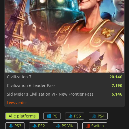
Civilization 7
20.14€
Civilization 6 Leader Pass
7.19€
Sid Meier's Civilization VI - New Frontier Pass
5.14€
Lees verder
Alle platforms
PC
PS5
PS4
PS3
PS2
PS Vita
Switch