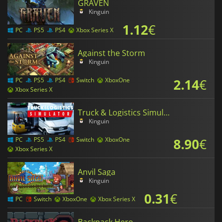
GRAVEN
Kinguin
1.12
€
PC
PS5
PS4
Xbox Series X
Against the Storm
Kinguin
2.14
€
PC
PS5
PS4
Switch
XboxOne
Xbox Series X
Truck & Logistics Simulator
Kinguin
8.90
€
PC
PS5
PS4
Switch
XboxOne
Xbox Series X
Anvil Saga
Kinguin
0.31
€
PC
Switch
XboxOne
Xbox Series X
Backpack Hero