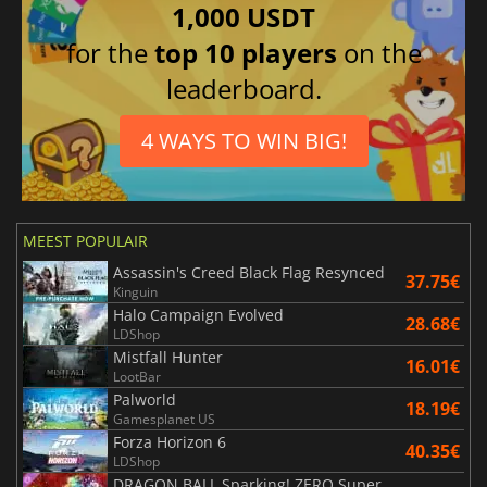
1,000 USDT
for the
top 10 players
on the
leaderboard.
4 WAYS TO WIN BIG!
MEEST POPULAIR
Assassin's Creed Black Flag Resynced
37.75€
Kinguin
Halo Campaign Evolved
28.68€
LDShop
Mistfall Hunter
16.01€
LootBar
Palworld
18.19€
Gamesplanet US
Forza Horizon 6
40.35€
LDShop
DRAGON BALL Sparking! ZERO Super Limit Breaking NEO