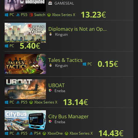
GAMESEAL
13.23
€
PC
PS5
Switch
Xbox Series X
Diplomacy is Not an Option
Kinguin
5.40
€
PC
Tales & Tactics
0.15
€
PC
Kinguin
UBOAT
Eneba
13.14
€
PC
PS5
Xbox Series X
City Bus Manager
Eneba
14.43
€
PC
PS5
PS4
XboxOne
Xbox Series X