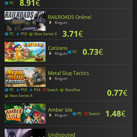
8.91
€
PC
RAILROADS Online!
Kinguin
3.71
€
PC
PS5
Xbox Series X
Catizens
0.73
€
PC
Kinguin
Metal Slug Tactics
Kinguin
0.77
€
PC
PS5
PS4
Switch
XboxOne
Xbox Series X
Amber Isle
1.48
€
PC
Switch
Kinguin
Undisputed