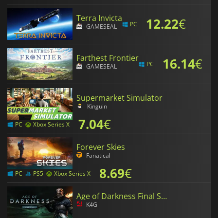
Terra Invicta
12.22
€
PC
GAMESEAL
Farthest Frontier
16.14
€
PC
GAMESEAL
Supermarket Simulator
Kinguin
7.04
€
PC
Xbox Series X
Forever Skies
Fanatical
8.69
€
PC
PS5
Xbox Series X
Age of Darkness Final Stand
K4G