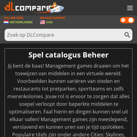
YOU ARE HERE
WE ALSO SUPPORT
Dark
SPELLEN
NETHERLANDS
USA
mode
GAME CARDS
SOFTWARE
Spel catalogus Beheer
REWARDS
Jij bent de baas! Management games draaien om het
NIEUWS
toewijzen van middelen in een virtuele wereld.
Voorbeelden kunnen variëren van steden en
LOG IN OF REGISTREER
restaurants tot pretparken, sportteams en zelfs
mierenkolonies. Jouw rol is ervoor te zorgen dat alles
soepel verloopt door beperkte middelen te
optimaliseren. Faal hierin en dingen kunnen snel uit
elkaar vallen! Management games zijn meeslepend,
verslavend en kunnen uren van je tijd opslokken.
Populaire titels zijn onder andere Cities: Skylines,