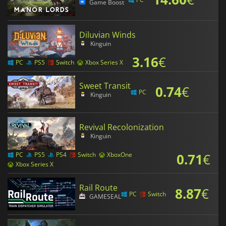
Game Boost
Diluvian Winds
Kinguin
3.16
€
PC
PS5
Switch
Xbox Series X
Sweet Transit
0.74
€
PC
Kinguin
Revival Recolonization
Kinguin
0.71
€
PC
PS5
PS4
Switch
XboxOne
Xbox Series X
Rail Route
8.87
€
PC
Switch
GAMESEAL