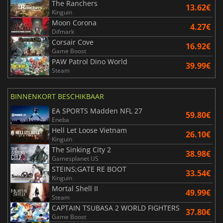
The Ranchers
13.62€
Kinguin
Moon Corona
4.27€
Difmark
Corsair Cove
16.92€
Game Boost
PAW Patrol Dino World
39.99€
Steam
BINNENKORT BESCHIKBAAR
EA SPORTS Madden NFL 27
59.80€
Eneba
Hell Let Loose Vietnam
26.10€
Kinguin
The Sinking City 2
38.98€
Gamesplanet US
STEINS;GATE RE BOOT
33.54€
Kinguin
Mortal Shell II
49.99€
Steam
CAPTAIN TSUBASA 2 WORLD FIGHTERS
37.80€
Game Boost