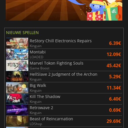
NIEUWE SPELLEN
ReStory Chill Electronics Repairs
6.39€
Kinguin
Montabi
12.09€
LOADED
Marvel Tokon Fighting Souls
45.42€
Game Boost
HellSlave 2 Judgment of the Archon
5.29€
Kinguin
Big Walk
11.34€
Kinguin
Kill The Shadow
6.40€
Kinguin
Retrowave 2
0.69€
Kinguin
Beast of Reincarnation
29.69€
LDShop