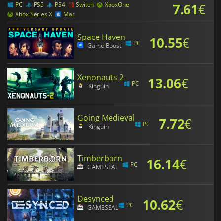
7.61
€
PC
PS5
PS4
Switch
XboxOne
Xbox Series X
Mac
Space Haven
10.55
€
PC
Game Boost
Xenonauts 2
13.06
€
PC
Kinguin
Going Medieval
7.72
€
PC
Kinguin
Timberborn
16.14
€
PC
GAMESEAL
Desynced
10.62
€
PC
GAMESEAL