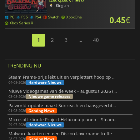
Kinguin
0.45
€
PC
PS5
PS4
Switch
XboxOne
Xbox Series X
1
2
3
...
40
TRENDING NU
Steam Frame-prijs lekt uit en verplettert hoop op betaalbare VR
Hardware Nieuws
04-08-2026
Niuwe Videogames van de week – augustus 2026 (week 32)
Nieuwe game releases
03-08-2026
Palworld-update maakt Sunreach en baasgevechten stabieler
Gaming News
01-08-2026
Microsoft könnte Project Helix neu planen – Steam-Support wackelt
Hardware Nieuws
29-07-2026
Malware-kaarten en een Discord-overname treffen Meccha Chameleon
Gaming News
28-07-2026