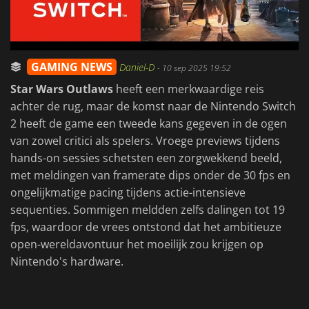
GAMING NEWS
Daniel-D
-
10 sep 2025 19:52
Star Wars Outlaws
heeft een merkwaardige reis
achter de rug, maar de komst naar de Nintendo Switch
2 heeft de game een tweede kans gegeven in de ogen
van zowel critici als spelers. Vroege previews tijdens
hands-on sessies schetsten een zorgwekkend beeld,
met meldingen van framerate dips onder de 30 fps en
ongelijkmatige pacing tijdens actie-intensieve
sequenties. Sommigen meldden zelfs dalingen tot 19
fps, waardoor de vrees ontstond dat het ambitieuze
open-wereldavontuur het moeilijk zou krijgen op
Nintendo's hardware.