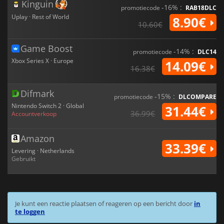
Kinguin
-16% :
promotiecode
RAB18DLC
Uplay · Rest of World
8.90€
10.60€
Game Boost
-14% :
promotiecode
DLC14
Xbox Series X · Europe
14.09€
16.38€
Difmark
-15% :
promotiecode
DLCOMPARE
Nintendo Switch 2 · Global
31.44€
36.99€
Accountverkoop
Amazon
33.39€
Levering · Netherlands
Gebruikt
Je kunt een reactie plaatsen of reageren op een bericht door
in
te loggen