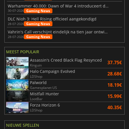
Warhammer 40.000: Dawn of War 4 introduceert de Necron-factie
Gaming News
30-07-2026
DLC Nioh 3: Hell Rising officieel aangekondigd
Gaming News
28-07-2026
Vahrin's Call verschijnt eindelijk na tien jaar ontwikkeling
Gaming News
28-07-2026
MEEST POPULAIR
Assassin's Creed Black Flag Resynced
37.75€
Kinguin
Halo Campaign Evolved
28.68€
LDShop
Palworld
18.19€
Gamesplanet US
Mistfall Hunter
15.99€
LootBar
Forza Horizon 6
40.35€
LDShop
NIEUWE SPELLEN