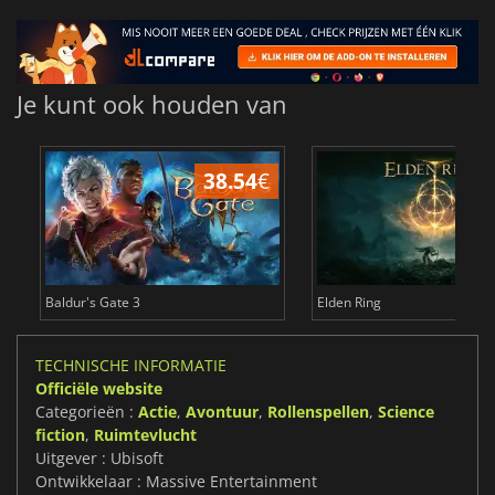
Je kunt ook houden van
38.54
€
4
Baldur's Gate 3
Elden Ring
TECHNISCHE INFORMATIE
Officiële website
Categorieën :
Actie
,
Avontuur
,
Rollenspellen
,
Science
fiction
,
Ruimtevlucht
Uitgever : Ubisoft
Ontwikkelaar : Massive Entertainment