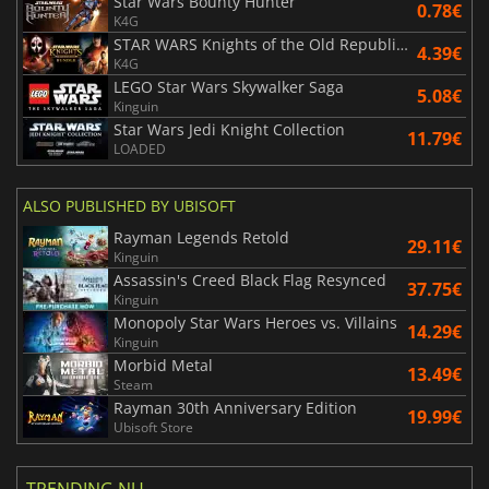
Star Wars Bounty Hunter
0.78€
K4G
STAR WARS Knights of the Old Republic Bundle
4.39€
K4G
LEGO Star Wars Skywalker Saga
5.08€
Kinguin
Star Wars Jedi Knight Collection
11.79€
LOADED
ALSO PUBLISHED BY UBISOFT
Rayman Legends Retold
29.11€
Kinguin
Assassin's Creed Black Flag Resynced
37.75€
Kinguin
Monopoly Star Wars Heroes vs. Villains
14.29€
Kinguin
Morbid Metal
13.49€
Steam
Rayman 30th Anniversary Edition
19.99€
Ubisoft Store