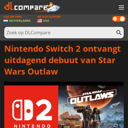
YOU ARE HERE
WE ALSO SUPPORT
Dark
SPELLEN
NETHERLANDS
USA
mode
GAME CARDS
SOFTWARE
Nintendo Switch 2 ontvangt
REWARDS
uitdagend debuut van Star
NIEUWS
Wars Outlaw
LOG IN OF REGISTREER