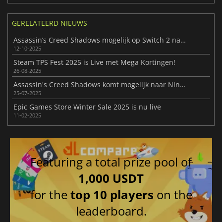
GERELATEERD NIEUWS
Assassin’s Creed Shadows mogelijk op Switch 2 na lek
12-10-2025
Steam TPS Fest 2025 is Live met Mega Kortingen!
26-08-2025
Assassin's Creed Shadows komt mogelijk naar Nintendo Switch 2
25-07-2025
Epic Games Store Winter Sale 2025 is nu live
11-02-2025
Featuring a total prize pool of
1,000 USDT
for the
top 10 players
on the
leaderboard.