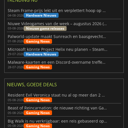
TRENDING NU
Steam Frame-prijs lekt uit en verplettert hoop op betaalbare VR
Hardware Nieuws
04-08-2026
Niuwe Videogames van de week – augustus 2026 (week 32)
Nieuwe game releases
03-08-2026
Palworld-update maakt Sunreach en baasgevechten stabieler
Gaming News
01-08-2026
Microsoft könnte Project Helix neu planen – Steam-Support wackelt
Hardware Nieuws
29-07-2026
Malware-kaarten en een Discord-overname treffen Meccha Chameleon
Gaming News
28-07-2026
NIEUWS, GOEDE DEALS
Resident Evil Veronica staat nu al op meer dan 2 miljoen verlanglijstjes
Gaming News
05-08-2026
Beast of Reincarnation: de nieuwe richting van Game Freak
Gaming News
05-08-2026
Big Walk is nu verkrijgbaar: een reis gebaseerd op vriendschap
Gaming News
05-08-2026