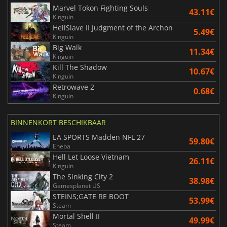
Marvel Tokon Fighting Souls
43.11€
Kinguin
HellSlave II Judgment of the Archon
5.49€
Kinguin
Big Walk
11.34€
Kinguin
Kill The Shadow
10.67€
Kinguin
Retrowave 2
0.68€
Kinguin
BINNENKORT BESCHIKBAAR
EA SPORTS Madden NFL 27
59.80€
Eneba
Hell Let Loose Vietnam
26.11€
Kinguin
The Sinking City 2
38.98€
Gamesplanet US
STEINS;GATE RE BOOT
53.99€
Steam
Mortal Shell II
49.99€
Steam