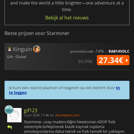
and make the world a little brighter—one adventure at a
time.
Bekijk al het nieuws
Beste prijzen voor Starminer
Kinguin
-14% :
promotiecode
RAB14VDLC
Gift · Global
27.34€
31.79€
Je kunt een reactie plaatsen of reageren op een bericht door
in
te loggen
gif123
2 jun 2026 11:48
on
dlcompare.com
Starminer, uzay madenciliğini Newtonian 6DOF fizik
sistemiyle birleştirerek klasik kaynak toplama
simülasyonlarına daha teknik ve fizik temelli bir yaklaşım