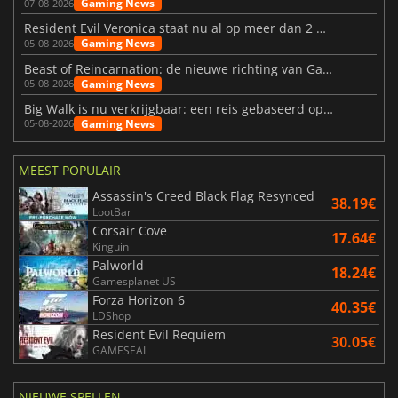
Gaming News
07-08-2026
Resident Evil Veronica staat nu al op meer dan 2 miljoen verlanglijstjes
Gaming News
05-08-2026
Beast of Reincarnation: de nieuwe richting van Game Freak
Gaming News
05-08-2026
Big Walk is nu verkrijgbaar: een reis gebaseerd op vriendschap
Gaming News
05-08-2026
MEEST POPULAIR
Assassin's Creed Black Flag Resynced
38.19€
LootBar
Corsair Cove
17.64€
Kinguin
Palworld
18.24€
Gamesplanet US
Forza Horizon 6
40.35€
LDShop
Resident Evil Requiem
30.05€
GAMESEAL
NIEUWE SPELLEN