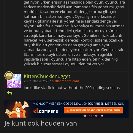
getiriyor. Erken erişim aşamasında olan oyun, oyunculara
sadece madencilik değil aynı zamanda filo yönetimi, gemi
modüler tasarımı ve ekonomik denge kurma gibi çok
katmanlı bir sistem sunuyor. Oynanışın merkezinde,
kaynak çıkarma ile risk yönetimi arasındaki denge yer
alıyor. Daha fazla madencilik yaptıkça ısı imzasının artması
ve bunun yabancı tehditleri çekmesi, oyuncuyu sürekli
stratejik kararlar almaya zorluyor. Gemilerin fizik tabanlı
hareketi ve 6 serbestlik derecesi kontrol sistemi, özellikle
büyük filoları yönetirken daha gerçekçi ama aynı
zamanda zorlayıcı bir deneyim oluşturuyor. Genel olarak
Starminer, detaylı sistemleri ve simülasyon ağırlıklı
yapısıyla sabırlı oyunculara hitap eden, teknik derinliği
yüksek bir uzay strateji oyunu izlenimi veriyor.
KittenChucklenugget
2 jun 2026 02:53
on
dlcompare.com
looks like starfield but without the 200 loading screens
Je kunt ook houden van