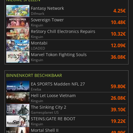
Fantasy Network
4.25€
Difmark
Sovereign Tower
10.48€
Kinguin
ReStory Chill Electronics Repairs
10.32€
Kinguin
Montabi
12.09€
LOADED
Marvel Tokon Fighting Souls
36.08€
Kinguin
BINNENKORT BESCHIKBAAR
EA SPORTS Madden NFL 27
59.80€
Eneba
Hell Let Loose Vietnam
26.08€
Kinguin
The Sinking City 2
39.10€
Gamesplanet US
STEINS;GATE RE BOOT
19.22€
Kinguin
Mortal Shell II
49.99€