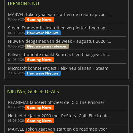
TRENDING NU
MARVEL Tōkon gaat van start en de roadmap voor jaar 1 is bekendgemaakt
Gaming News
07-08-2026
Steam Frame-prijs lekt uit en verplettert hoop op betaalbare VR
Hardware Nieuws
04-08-2026
Niuwe Videogames van de week – augustus 2026 (week 32)
Nieuwe game releases
03-08-2026
Palworld-update maakt Sunreach en baasgevechten stabieler
Gaming News
01-08-2026
Microsoft könnte Project Helix neu planen – Steam-Support wackelt
Hardware Nieuws
29-07-2026
NIEUWS, GOEDE DEALS
REANIMAL lanceert officieel de DLC The Prisoner
Gaming News
08-08-2026
Herleef de jaren 2000 met ReStory: Chill Electronics Repairs
Gaming News
08-08-2026
MARVEL Tōkon gaat van start en de roadmap voor jaar 1 is bekendgemaakt