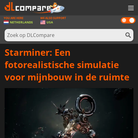
YOU ARE HERE
WE ALSO SUPPORT
Dark
SPELLEN
NETHERLANDS
USA
mode
GAME CARDS
SOFTWARE
Starminer: Een
REWARDS
fotorealistische simulatie
NIEUWS
voor mijnbouw in de ruimte
LOG IN OF REGISTREER