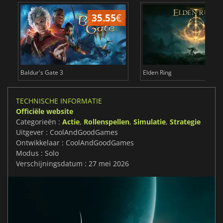
35.55
€
4
Baldur's Gate 3
Elden Ring
TECHNISCHE INFORMATIE
Officiële website
Categorieën :
Actie
,
Rollenspellen
,
Simulatie
,
Strategie
Uitgever : CoolAndGoodGames
Ontwikkelaar : CoolAndGoodGames
Modus : Solo
Verschijningsdatum : 27 mei 2026