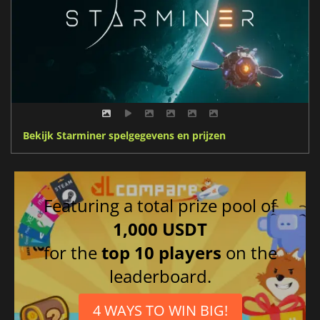
Bekijk Starminer spelgegevens en prijzen
Featuring a total prize pool of
1,000 USDT
for the
top 10 players
on the
leaderboard.
4 WAYS TO WIN BIG!