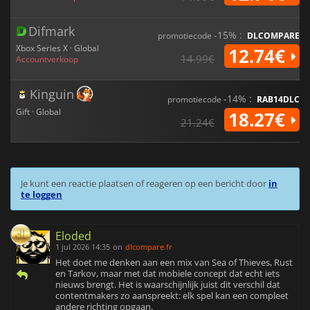
Difmark
-15% :
promotiecode
DLCOMPARE
Xbox Series X · Global
12.74€
14.99€
Accountverkoop
Kinguin
-14% :
promotiecode
RAB14DLC
Gift · Global
18.27€
21.24€
Je kunt een reactie plaatsen of reageren op een bericht door
in
te loggen
Eloded
1 jul 2026 14:35
on
dlcompare.fr
Het doet me denken aan een mix van Sea of Thieves, Rust
en Tarkov, maar met dat mobiele concept dat echt iets
nieuws brengt. Het is waarschijnlijk juist dit verschil dat
contentmakers zo aanspreekt: elk spel kan een compleet
andere richting opgaan.