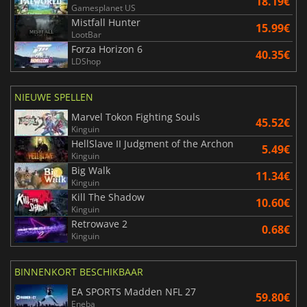
18.19€
Gamesplanet US
Mistfall Hunter
15.99€
LootBar
Forza Horizon 6
40.35€
LDShop
NIEUWE SPELLEN
Marvel Tokon Fighting Souls
45.52€
Kinguin
HellSlave II Judgment of the Archon
5.49€
Kinguin
Big Walk
11.34€
Kinguin
Kill The Shadow
10.60€
Kinguin
Retrowave 2
0.68€
Kinguin
BINNENKORT BESCHIKBAAR
EA SPORTS Madden NFL 27
59.80€
Eneba