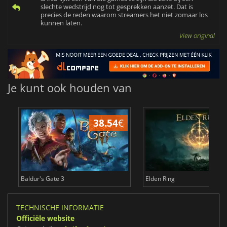
slechte wedstrijd nog tot gesprekken aanzet. Dat is
precies de reden waarom streamers het niet zomaar los
kunnen laten.
View original
Je kunt ook houden van
38.54
€
4
Baldur's Gate 3
Elden Ring
TECHNISCHE INFORMATIE
Officiële website