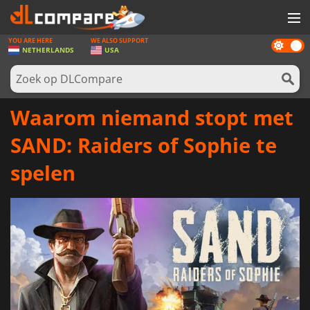
YOU ARE HERE
WE ALSO SUPPORT
Dark
SPELLEN
NETHERLANDS
USA
mode
GAME CARDS
SOFTWARE
Waarom niemand stopt met
REWARDS
SAND: Raiders of Sophie te
NIEUWS
spelen
LOG IN OF REGISTREER