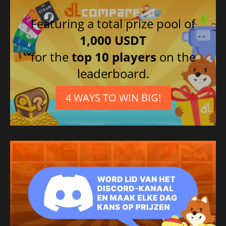
Featuring a total prize pool of
1,000 USDT
for the
top 10 players
on the
leaderboard.
4 WAYS TO WIN BIG!