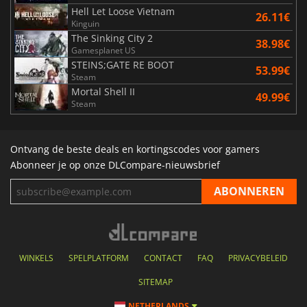
Hell Let Loose Vietnam
26.11€
Kinguin
The Sinking City 2
38.98€
Gamesplanet US
STEINS;GATE RE BOOT
53.99€
Steam
Mortal Shell II
49.99€
Steam
Ontvang de beste deals en kortingscodes voor gamers
Abonneer je op onze DLCompare-nieuwsbrief
WINKELS
SPELPLATFORM
CONTACT
FAQ
PRIVACYBELEID
SITEMAP
NETHERLANDS