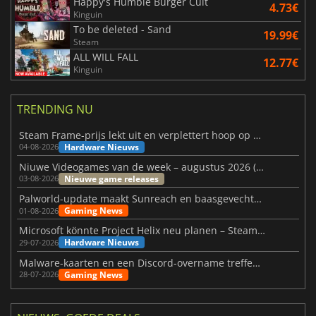
Happy's Humble Burger Cult
4.73€
Kinguin
To be deleted - Sand
19.99€
Steam
ALL WILL FALL
12.77€
Kinguin
TRENDING NU
Steam Frame-prijs lekt uit en verplettert hoop op betaalbare VR
Hardware Nieuws
04-08-2026
Niuwe Videogames van de week – augustus 2026 (week 32)
Nieuwe game releases
03-08-2026
Palworld-update maakt Sunreach en baasgevechten stabieler
Gaming News
01-08-2026
Microsoft könnte Project Helix neu planen – Steam-Support wackelt
Hardware Nieuws
29-07-2026
Malware-kaarten en een Discord-overname treffen Meccha Chameleon
Gaming News
28-07-2026