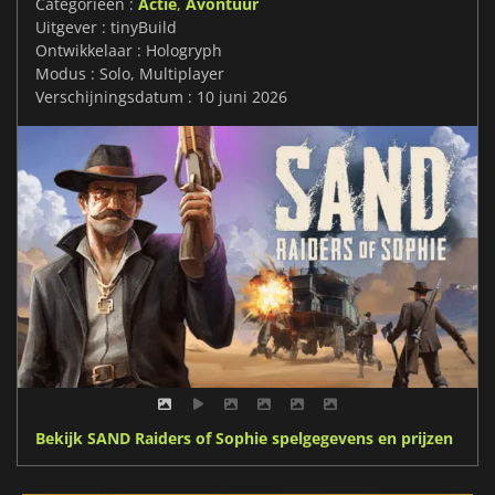
Categorieën :
Actie
,
Avontuur
Uitgever : tinyBuild
Ontwikkelaar : Hologryph
Modus : Solo, Multiplayer
Verschijningsdatum : 10 juni 2026
Bekijk SAND Raiders of Sophie spelgegevens en prijzen