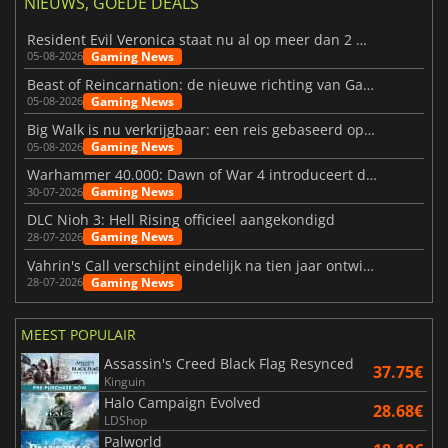
NIEUWS, GOEDE DEALS
Resident Evil Veronica staat nu al op meer dan 2 miljoen verlanglijstjes
Gaming News
05-08-2026
Beast of Reincarnation: de nieuwe richting van Game Freak
Gaming News
05-08-2026
Big Walk is nu verkrijgbaar: een reis gebaseerd op vriendschap
Gaming News
05-08-2026
Warhammer 40.000: Dawn of War 4 introduceert de Necron-factie
Gaming News
30-07-2026
DLC Nioh 3: Hell Rising officieel aangekondigd
Gaming News
28-07-2026
Vahrin's Call verschijnt eindelijk na tien jaar ontwikkeling
Gaming News
28-07-2026
MEEST POPULAIR
Assassin's Creed Black Flag Resynced
37.75€
Kinguin
Halo Campaign Evolved
28.68€
LDShop
Palworld