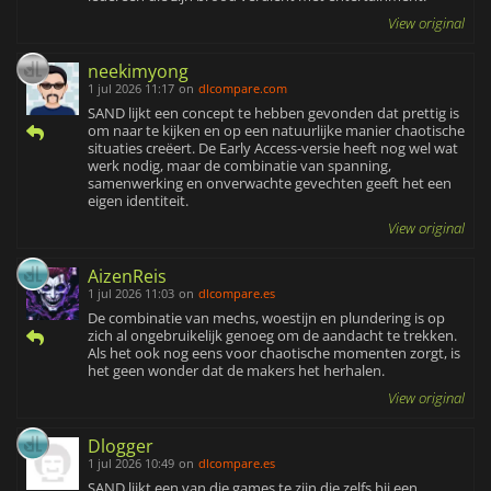
View original
neekimyong
1 jul 2026 11:17
on
dlcompare.com
SAND lijkt een concept te hebben gevonden dat prettig is
om naar te kijken en op een natuurlijke manier chaotische
situaties creëert. De Early Access-versie heeft nog wel wat
werk nodig, maar de combinatie van spanning,
samenwerking en onverwachte gevechten geeft het een
eigen identiteit.
View original
AizenReis
1 jul 2026 11:03
on
dlcompare.es
De combinatie van mechs, woestijn en plundering is op
zich al ongebruikelijk genoeg om de aandacht te trekken.
Als het ook nog eens voor chaotische momenten zorgt, is
het geen wonder dat de makers het herhalen.
View original
Dlogger
1 jul 2026 10:49
on
dlcompare.es
SAND lijkt een van die games te zijn die zelfs bij een