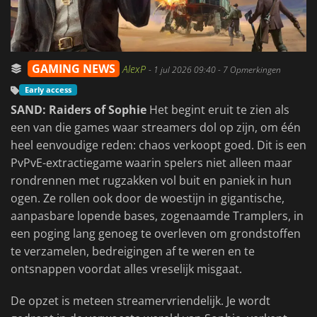
GAMING NEWS
AlexP
-
1 jul 2026 09:40
- 7 Opmerkingen
Early access
SAND: Raiders of Sophie
Het begint eruit te zien als
een van die games waar streamers dol op zijn, om één
heel eenvoudige reden: chaos verkoopt goed. Dit is een
PvPvE-extractiegame waarin spelers niet alleen maar
rondrennen met rugzakken vol buit en paniek in hun
ogen. Ze rollen ook door de woestijn in gigantische,
aanpasbare lopende bases, zogenaamde Tramplers, in
een poging lang genoeg te overleven om grondstoffen
te verzamelen, bedreigingen af te weren en te
ontsnappen voordat alles vreselijk misgaat.
De opzet is meteen streamervriendelijk. Je wordt