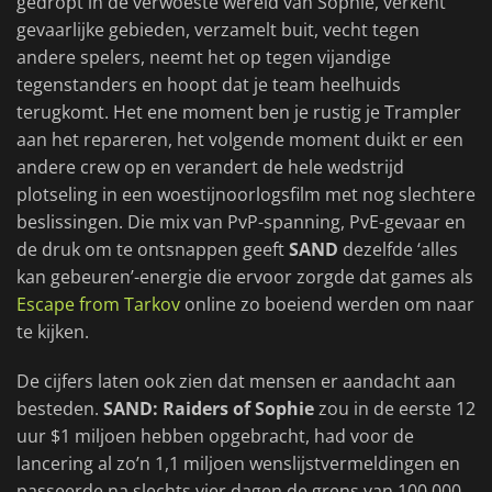
gedropt in de verwoeste wereld van Sophie, verkent
gevaarlijke gebieden, verzamelt buit, vecht tegen
andere spelers, neemt het op tegen vijandige
tegenstanders en hoopt dat je team heelhuids
terugkomt. Het ene moment ben je rustig je Trampler
aan het repareren, het volgende moment duikt er een
andere crew op en verandert de hele wedstrijd
plotseling in een woestijnoorlogsfilm met nog slechtere
beslissingen. Die mix van PvP-spanning, PvE-gevaar en
de druk om te ontsnappen geeft
SAND
dezelfde ‘alles
kan gebeuren’-energie die ervoor zorgde dat games als
Escape from Tarkov
online zo boeiend werden om naar
te kijken.
De cijfers laten ook zien dat mensen er aandacht aan
besteden.
SAND: Raiders of Sophie
zou in de eerste 12
uur $1 miljoen hebben opgebracht, had voor de
lancering al zo’n 1,1 miljoen wenslijstvermeldingen en
passeerde na slechts vier dagen de grens van 100.000