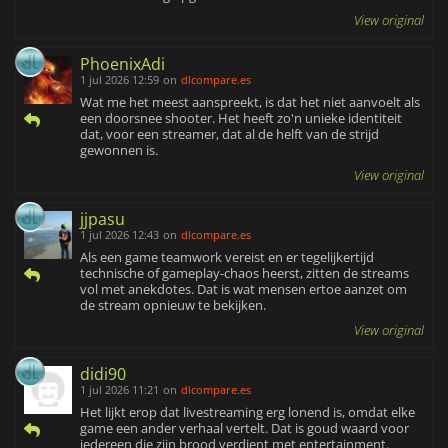
View original
PhoenixAdi
1 jul 2026 12:59
on
dlcompare.es
Wat me het meest aanspreekt, is dat het niet aanvoelt als
een doorsnee shooter. Het heeft zo'n unieke identiteit
dat, voor een streamer, dat al de helft van de strijd
gewonnen is.
View original
jjpasu
1 jul 2026 12:43
on
dlcompare.es
Als een game teamwork vereist en er tegelijkertijd
technische of gameplay-chaos heerst, zitten de streams
vol met anekdotes. Dat is wat mensen ertoe aanzet om
de stream opnieuw te bekijken.
View original
didi90
1 jul 2026 11:21
on
dlcompare.es
Het lijkt erop dat livestreaming erg lonend is, omdat elke
game een ander verhaal vertelt. Dat is goud waard voor
iedereen die zijn brood verdient met entertainment.