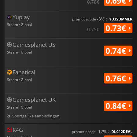
0.69€
0.78€
Yuplay
-3% :
promotiecode
YU3SUMMER
Steam · Global
0.73€
0.75€
Gamesplanet US
0.74€
Steam · Global
Fanatical
0.76€
Steam · Global
Gamesplanet UK
0.84€
Steam · Global
Soortgelijke aanbiedingen
K4G
-12% :
promotiecode
DLC12DEAL