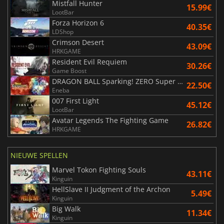
Mistfall Hunter
15.99€
LootBar
Forza Horizon 6
40.35€
LDShop
Crimson Desert
43.09€
HRKGAME
Resident Evil Requiem
30.26€
Game Boost
DRAGON BALL Sparking! ZERO Super Limit Breaking NEO
22.50€
Eneba
007 First Light
45.12€
LootBar
Avatar Legends The Fighting Game
26.82€
HRKGAME
NIEUWE SPELLEN
Marvel Tokon Fighting Souls
43.11€
Kinguin
HellSlave II Judgment of the Archon
5.49€
Kinguin
Big Walk
11.34€
Kinguin