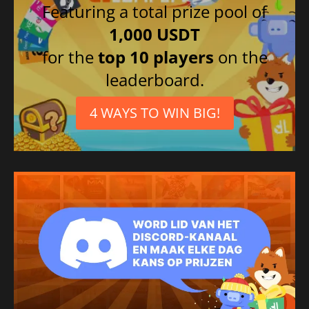
Featuring a total prize pool of
1,000 USDT
for the
top 10 players
on the
leaderboard.
4 WAYS TO WIN BIG!