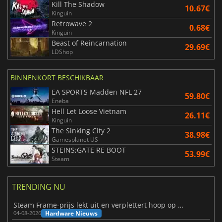
Kill The Shadow
10.67€
Kinguin
Retrowave 2
0.68€
Kinguin
Beast of Reincarnation
29.69€
LDShop
BINNENKORT BESCHIKBAAR
EA SPORTS Madden NFL 27
59.80€
Eneba
Hell Let Loose Vietnam
26.11€
Kinguin
The Sinking City 2
38.98€
Gamesplanet US
STEINS;GATE RE BOOT
53.99€
Steam
TRENDING NU
Steam Frame-prijs lekt uit en verplettert hoop op betaalbare VR
Hardware Nieuws
04-08-2026