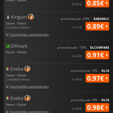
Steam · Global
0.85€
0.97€
Kinguin
-24% :
promotiecode
RAB28DLC
Steam · Global
0.89€
1.17€
Complete Edition
Soortgelijke aanbiedingen
Difmark
-15% :
promotiecode
DLCOMPARE
Steam · Global
0.91€
1.07€
Eneba
-8% :
promotiecode
DLC8
Steam · Global
0.97€
1.05€
Complete Edition
Soortgelijke aanbiedingen
Eneba
-8% :
promotiecode
DLC8
Steam · Global
0.98€
1.06€
Soortgelijke aanbiedingen