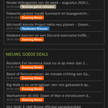
Niuwe Videogames van de week – augustus 2026 (week 32)
Nieuwe game releases
03-08-2026
Palworld-update maakt Sunreach en baasgevechten stabieler
Gaming News
01-08-2026
Microsoft könnte Project Helix neu planen – Steam-Support wackelt
Hardware Nieuws
29-07-2026
Malware-kaarten en een Discord-overname treffen Meccha Chameleon
Gaming News
28-07-2026
NIEUWS, GOEDE DEALS
Resident Evil Veronica staat nu al op meer dan 2 miljoen verlanglijstjes
Gaming News
05-08-2026
Beast of Reincarnation: de nieuwe richting van Game Freak
Gaming News
05-08-2026
Big Walk is nu verkrijgbaar: een reis gebaseerd op vriendschap
Gaming News
05-08-2026
Warhammer 40.000: Dawn of War 4 introduceert de Necron-factie
Gaming News
30-07-2026
DLC Nioh 3: Hell Rising officieel aangekondigd