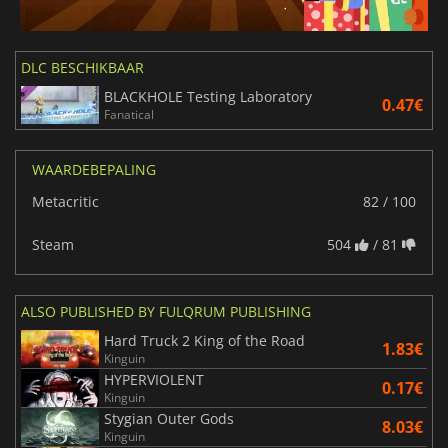
DLC BESCHIKBAAR
BLACKHOLE Testing Laboratory
0.47€
Fanatical
WAARDEBEPALING
Metacritic
82 / 100
Steam
504
/ 81
ALSO PUBLISHED BY FULQRUM PUBLISHING
Hard Truck 2 King of the Road
1.83€
Kinguin
HYPERVIOLENT
0.17€
Kinguin
Stygian Outer Gods
8.03€
Kinguin