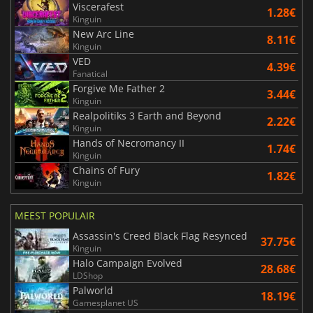
Viscerafest
1.28€
Kinguin
New Arc Line
8.11€
Kinguin
VED
4.39€
Fanatical
Forgive Me Father 2
3.44€
Kinguin
Realpolitiks 3 Earth and Beyond
2.22€
Kinguin
Hands of Necromancy II
1.74€
Kinguin
Chains of Fury
1.82€
Kinguin
MEEST POPULAIR
Assassin's Creed Black Flag Resynced
37.75€
Kinguin
Halo Campaign Evolved
28.68€
LDShop
Palworld
18.19€
Gamesplanet US