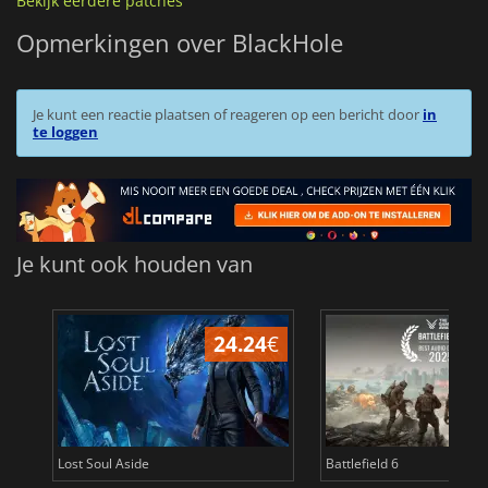
Bekijk eerdere patches
Opmerkingen over BlackHole
Je kunt een reactie plaatsen of reageren op een bericht door
in
te loggen
Je kunt ook houden van
24.24
€
Lost Soul Aside
Battlefield 6