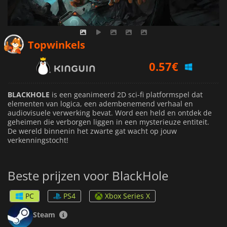
0.57
€
Topwinkels
0.97
€
0.99
€
BLACKHOLE
is een geanimeerd 2D sci-fi platformspel dat
elementen van logica, een adembenemend verhaal en
audiovisuele verwerking bevat. Word een held en ontdek de
geheimen die verborgen liggen in een mysterieuze entiteit.
De wereld binnenin het zwarte gat wacht op jouw
verkenningstocht!
Beste prijzen voor BlackHole
PC
PS4
Xbox Series X
Steam