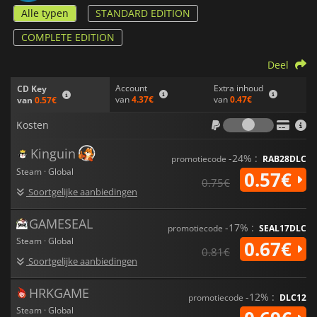
Alle typen
STANDARD EDITION
COMPLETE EDITION
Deel
Account
Extra inhoud
CD Key
van
4.37€
van
0.47€
van
0.57€
Kosten
Kosten
Kinguin
-24% :
promotiecode
RAB28DLC
Steam · Global
0.57€
0.75€
Soortgelijke aanbiedingen
GAMESEAL
-17% :
promotiecode
SEAL17DLC
Steam · Global
0.67€
0.81€
Soortgelijke aanbiedingen
HRKGAME
-12% :
promotiecode
DLC12
Steam · Global