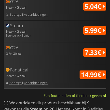
G2A
5.04€
Steam · Global
Soortgelijke aanbiedingen
Steam
5.99€
Steam · Global
Soundtrack Edition
G2A
7.33€
Gift · Global
Fanatical
14.99€
Steam · Global
Soortgelijke aanbiedingen
Een fout melden of feedback geven
(*) We ontdekten dit product beschikbaar bij
9
verkopers die
Steam
op
PC
. Het spel komt in
3
edities.