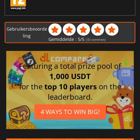
Gebruikersbeoorde
ling
Gemiddelde :
5
/
5
(
30
stemmen)
Featuring a total prize pool of
1,000 USDT
for the
top 10 players
on the
leaderboard.
4 WAYS TO WIN BIG!