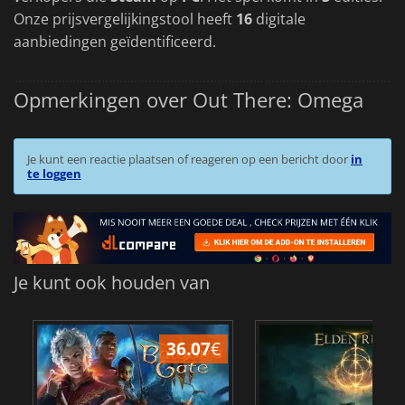
Onze prijsvergelijkingstool heeft
16
digitale
aanbiedingen geïdentificeerd.
Opmerkingen over Out There: Omega
Je kunt een reactie plaatsen of reageren op een bericht door
in
te loggen
Je kunt ook houden van
36.07
€
4