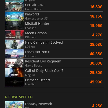
Corsair Cove
16.80€
Game Boost
Palworld
18.16€
Gamesplanet US
Mistfall Hunter
15.96€
LootBar
Moon Corona
4.27€
Difmark
Halo Campaign Evolved
28.68€
LDShop
Forza Horizon 6
40.35€
LDShop
Resident Evil Requiem
30.00€
Game Boost
Call of Duty Black Ops 7
25.80€
Kinguin
Crimson Desert
45.99€
LootBar
NIEUWE SPELLEN
Fantasy Network
4.25€