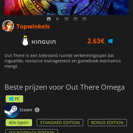
Topwinkels
2.63
€
3.19
€
2.77
€
Out There is een bekroond ruimte verkenningsspel dat
roguelike, resource management en gamebook mechanics
mengt.
Beste prijzen voor Out There Omega
PC
Steam
Alle typen
STANDARD EDITION
BONUS EDITION
SOUNDTRACK EDITION