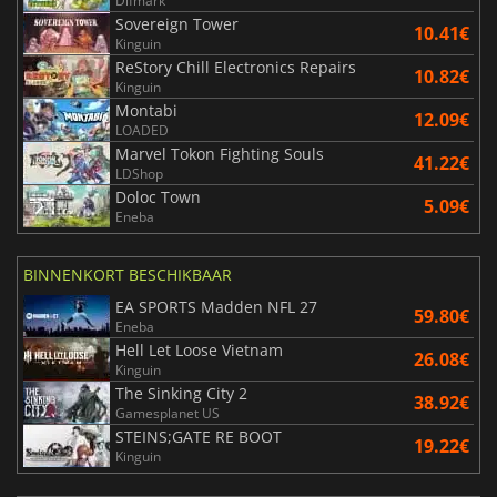
Difmark
Sovereign Tower
10.41€
Kinguin
ReStory Chill Electronics Repairs
10.82€
Kinguin
Montabi
12.09€
LOADED
Marvel Tokon Fighting Souls
41.22€
LDShop
Doloc Town
5.09€
Eneba
BINNENKORT BESCHIKBAAR
EA SPORTS Madden NFL 27
59.80€
Eneba
Hell Let Loose Vietnam
26.08€
Kinguin
The Sinking City 2
38.92€
Gamesplanet US
STEINS;GATE RE BOOT
19.22€
Kinguin