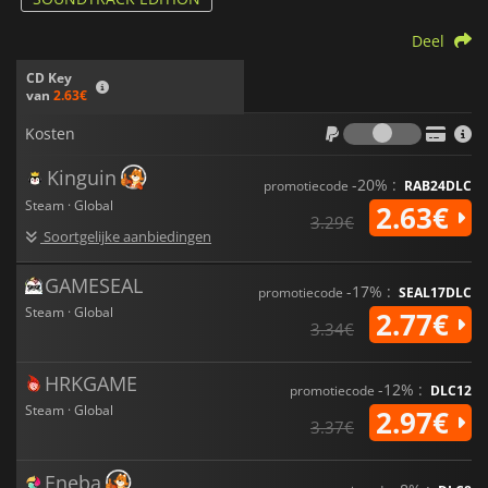
Deel
CD Key
van
2.63€
Kosten
Kosten
Kinguin
-20% :
promotiecode
RAB24DLC
Steam · Global
2.63€
3.29€
Soortgelijke aanbiedingen
GAMESEAL
-17% :
promotiecode
SEAL17DLC
Steam · Global
2.77€
3.34€
HRKGAME
-12% :
promotiecode
DLC12
Steam · Global
2.97€
3.37€
Eneba