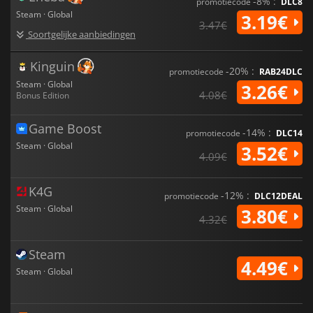
-8% :
promotiecode
DLC8
Steam · Global
3.19€
3.47€
Soortgelijke aanbiedingen
Kinguin
-20% :
promotiecode
RAB24DLC
Steam · Global
3.26€
4.08€
Bonus Edition
Game Boost
-14% :
promotiecode
DLC14
Steam · Global
3.52€
4.09€
K4G
-12% :
promotiecode
DLC12DEAL
Steam · Global
3.80€
4.32€
Steam
4.49€
Steam · Global