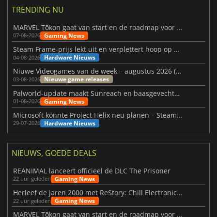
TRENDING NU
MARVEL Tōkon gaat van start en de roadmap voor jaar 1 is bekendgemaakt
Gaming News
07-08-2026
Steam Frame-prijs lekt uit en verplettert hoop op betaalbare VR
Hardware Nieuws
04-08-2026
Niuwe Videogames van de week – augustus 2026 (week 32)
Nieuwe game releases
03-08-2026
Palworld-update maakt Sunreach en baasgevechten stabieler
Gaming News
01-08-2026
Microsoft könnte Project Helix neu planen – Steam-Support wackelt
Hardware Nieuws
29-07-2026
NIEUWS, GOEDE DEALS
REANIMAL lanceert officieel de DLC The Prisoner
Gaming News
22 uur geleden
Herleef de jaren 2000 met ReStory: Chill Electronics Repairs
Gaming News
22 uur geleden
MARVEL Tōkon gaat van start en de roadmap voor jaar 1 is bekendgemaakt