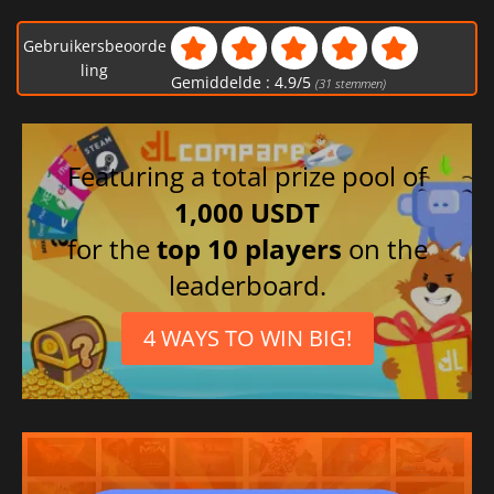
Gebruikersbeoorde
ling
Gemiddelde :
4.9
/
5
(
31
stemmen)
Featuring a total prize pool of
1,000 USDT
for the
top 10 players
on the
leaderboard.
4 WAYS TO WIN BIG!