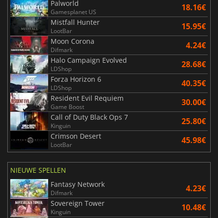
Palworld
18.16€
Gamesplanet US
Mistfall Hunter
15.95€
LootBar
Moon Corona
4.24€
Difmark
Halo Campaign Evolved
28.68€
LDShop
Forza Horizon 6
40.35€
LDShop
Resident Evil Requiem
30.00€
Game Boost
Call of Duty Black Ops 7
25.80€
Kinguin
Crimson Desert
45.98€
LootBar
NIEUWE SPELLEN
Fantasy Network
4.23€
Difmark
Sovereign Tower
10.48€
Kinguin