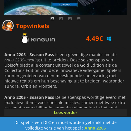
4.49
€
Topwinkels
4.84
€
5.89
€
Anno 2205 - Season Pass
is een geweldige manier om de
Anno 2205-ervaring
uit te breiden. Deze seizoenspas van
Ubisoft biedt alle content uit zowel de Gold Edition als de
Collector's Edition van deze innovatieve videogame. Spelers
kunnen genieten van een meeslepende spelervaring met
nieuwe regio's om hun beschaving uit te breiden, waaronder
Tundra, Orbit en Frontiers.
Anno 2205 - Season Pass
De Seizoenspas wordt geleverd met
exclusieve items voor speciale missies, samen met twee extra
rassen die verschillende gameplay-elementen in het spel
Lees verder
brengen. De Season Pass geeft spelers ook toegang tot extra
content zoals wekelijkse uitdagingen en evenementen,
Dit spel is een DLC en moet worden gebruikt met de
waardoor ze nog langer geboeid blijven terwijl ze proberen
volledige versie van het spel :
Anno 2205
op te klimmen in de competities terwijl ze hun vaardigheden