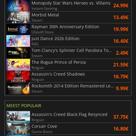
Monopoly Star Wars Heroes vs. Villains
24.99€
Instant Gaming
Morbid Metal
13.49€
Steam
Rayman 30th Anniversary Edition
19.99€
Ubisoft Store
Just Dance 2026 Edition
16.40€
K4G
Tom Clancy's Splinter Cell Pandora Tomorrow
2.49€
Steam
The Rogue Prince of Persia
21.59€
Kinguin
Assassin's Creed Shadows
16.79€
Kinguin
Rocksmith 2014 Edition Remastered Learn & Play
9.99€
Steam
MEEST POPULAIR
Assassin's Creed Black Flag Resynced
37.75€
Kinguin
Corsair Cove
16.80€
Game Boost