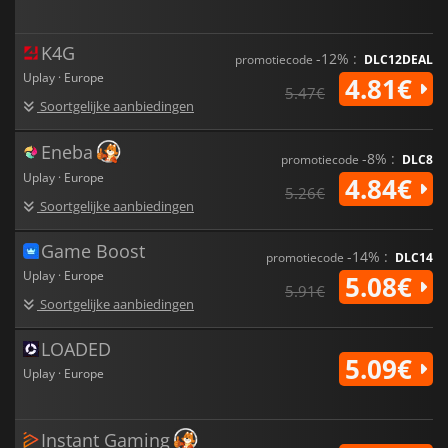
K4G
-12% :
promotiecode
DLC12DEAL
Uplay · Europe
4.81€
5.47€
Soortgelijke aanbiedingen
Eneba
-8% :
promotiecode
DLC8
Uplay · Europe
4.84€
5.26€
Soortgelijke aanbiedingen
Game Boost
-14% :
promotiecode
DLC14
Uplay · Europe
5.08€
5.91€
Soortgelijke aanbiedingen
LOADED
5.09€
Uplay · Europe
Instant Gaming