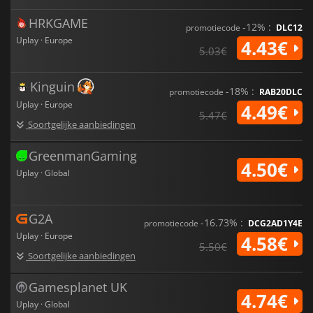
HRKGAME
-12% :
promotiecode
DLC12
Uplay · Europe
4.43€
5.03€
Kinguin
-18% :
promotiecode
RAB20DLC
Uplay · Europe
4.49€
5.47€
Soortgelijke aanbiedingen
GreenmanGaming
4.50€
Uplay · Global
G2A
-16.73% :
promotiecode
DCG2AD1Y4E
Uplay · Europe
4.58€
5.50€
Soortgelijke aanbiedingen
Gamesplanet UK
4.74€
Uplay · Global