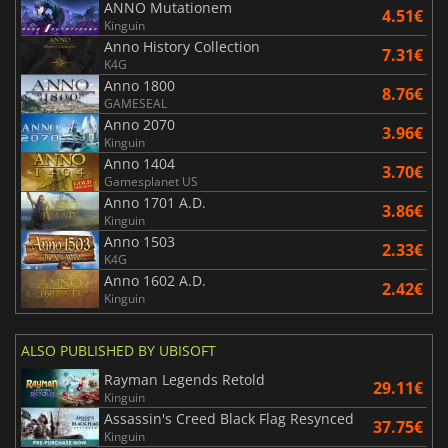
ANNO Mutationem
4.51€
Kinguin
Anno History Collection
7.31€
K4G
Anno 1800
8.76€
GAMESEAL
Anno 2070
3.96€
Kinguin
Anno 1404
3.70€
Gamesplanet US
Anno 1701 A.D.
3.86€
Kinguin
Anno 1503
2.33€
K4G
Anno 1602 A.D.
2.42€
Kinguin
ALSO PUBLISHED BY UBISOFT
Rayman Legends Retold
29.11€
Kinguin
Assassin's Creed Black Flag Resynced
37.75€
Kinguin