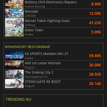
ReStory Chill Electronics Repairs
8.99€
Instant Gaming
Montabi
12.09€
LOADED
Marvel Tokon Fighting Souls
41.22€
LDShop
Doloc Town
5.09€
Eneba
BINNENKORT BESCHIKBAAR
EA SPORTS Madden NFL 27
59.80€
Eneba
Hell Let Loose Vietnam
26.08€
Kinguin
The Sinking City 2
38.92€
Gamesplanet US
STEINS;GATE RE BOOT
20.14€
Kinguin
TRENDING NU