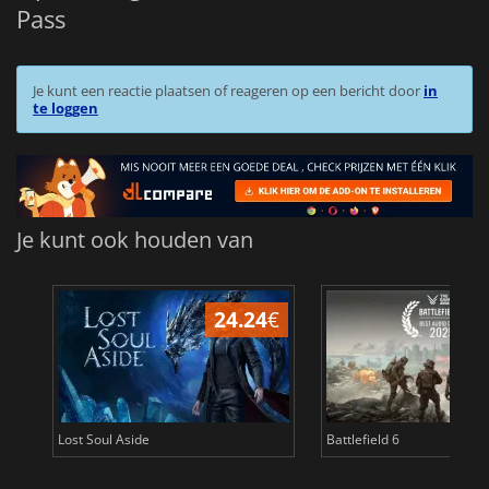
Pass
Je kunt een reactie plaatsen of reageren op een bericht door
in
te loggen
Je kunt ook houden van
24.24
€
Lost Soul Aside
Battlefield 6