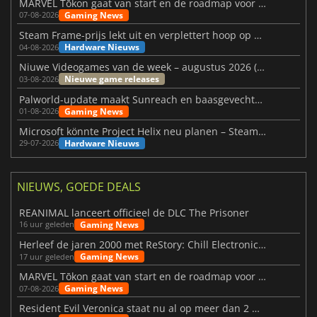
MARVEL Tōkon gaat van start en de roadmap voor jaar 1 is bekendgemaakt
Gaming News
07-08-2026
Steam Frame-prijs lekt uit en verplettert hoop op betaalbare VR
Hardware Nieuws
04-08-2026
Niuwe Videogames van de week – augustus 2026 (week 32)
Nieuwe game releases
03-08-2026
Palworld-update maakt Sunreach en baasgevechten stabieler
Gaming News
01-08-2026
Microsoft könnte Project Helix neu planen – Steam-Support wackelt
Hardware Nieuws
29-07-2026
NIEUWS, GOEDE DEALS
REANIMAL lanceert officieel de DLC The Prisoner
Gaming News
16 uur geleden
Herleef de jaren 2000 met ReStory: Chill Electronics Repairs
Gaming News
17 uur geleden
MARVEL Tōkon gaat van start en de roadmap voor jaar 1 is bekendgemaakt
Gaming News
07-08-2026
Resident Evil Veronica staat nu al op meer dan 2 miljoen verlanglijstjes