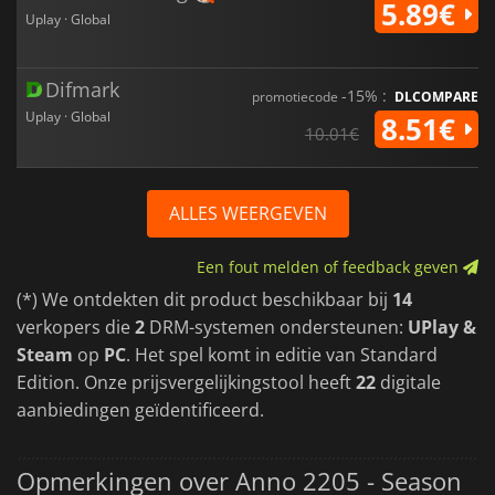
5.89€
Uplay · Global
Difmark
-15% :
promotiecode
DLCOMPARE
Uplay · Global
8.51€
10.01€
ALLES WEERGEVEN
Een fout melden of feedback geven
(*) We ontdekten dit product beschikbaar bij
14
verkopers die
2
DRM-systemen ondersteunen:
UPlay &
Steam
op
PC
. Het spel komt in editie van Standard
Edition. Onze prijsvergelijkingstool heeft
22
digitale
aanbiedingen geïdentificeerd.
Opmerkingen over Anno 2205 - Season