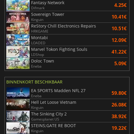
Fantasy Network
4.25€
Difmark
Sovereign Tower
10.41€
Kinguin
ReStory Chill Electronics Repairs
10.51€
HRKGAME
Montabi
12.09€
LOADED
Marvel Tokon Fighting Souls
41.22€
LDShop
Doloc Town
5.09€
Eneba
BINNENKORT BESCHIKBAAR
EA SPORTS Madden NFL 27
59.80€
Eneba
Hell Let Loose Vietnam
26.08€
Kinguin
The Sinking City 2
38.92€
Gamesplanet US
STEINS;GATE RE BOOT
19.22€
Kinguin