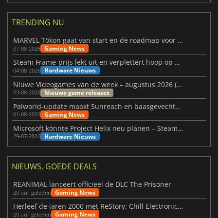
TRENDING NU
MARVEL Tōkon gaat van start en de roadmap voor jaar 1 is bekendgemaakt
Gaming News
07-08-2026
Steam Frame-prijs lekt uit en verplettert hoop op betaalbare VR
Hardware Nieuws
04-08-2026
Niuwe Videogames van de week – augustus 2026 (week 32)
Nieuwe game releases
03-08-2026
Palworld-update maakt Sunreach en baasgevechten stabieler
Gaming News
01-08-2026
Microsoft könnte Project Helix neu planen – Steam-Support wackelt
Hardware Nieuws
29-07-2026
NIEUWS, GOEDE DEALS
REANIMAL lanceert officieel de DLC The Prisoner
Gaming News
20 uur geleden
Herleef de jaren 2000 met ReStory: Chill Electronics Repairs
Gaming News
20 uur geleden