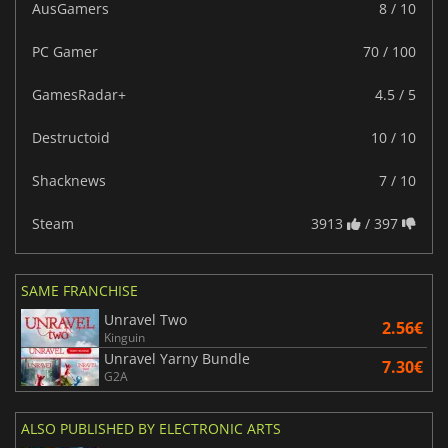
AusGamers
8 / 10
PC Gamer
70 / 100
GamesRadar+
4.5 / 5
Destructoid
10 / 10
Shacknews
7 / 10
Steam
3913
/ 397
SAME FRANCHISE
Unravel Two
2.56€
Kinguin
Unravel Yarny Bundle
7.30€
G2A
ALSO PUBLISHED BY ELECTRONIC ARTS