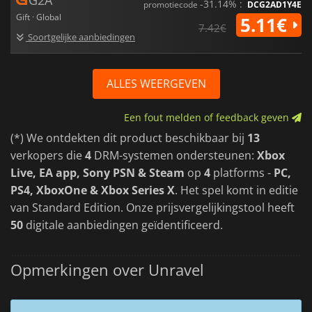
-31.14% :
promotiecode
DCG2AD1Y4E
Gift · Global
5.11€
7.42€
Soortgelijke aanbiedingen
ALLES WEERGEVEN
Een fout melden of feedback geven
(*) We ontdekten dit product beschikbaar bij
13
verkopers die
4
DRM-systemen ondersteunen:
Xbox
Live, EA app, Sony PSN & Steam
op
4
platforms -
PC,
PS4, XboxOne & Xbox Series X
. Het spel komt in editie
van Standard Edition. Onze prijsvergelijkingstool heeft
50
digitale aanbiedingen geïdentificeerd.
Opmerkingen over Unravel