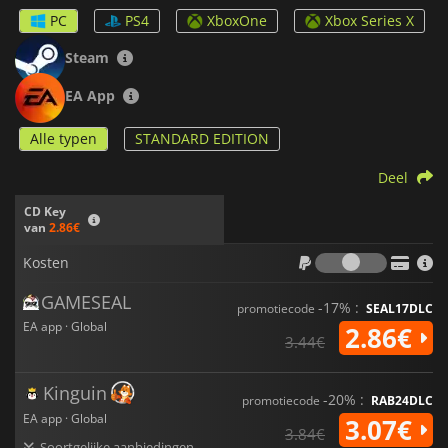
PC
PS4
XboxOne
Xbox Series X
Steam
EA App
Alle typen
STANDARD EDITION
Deel
CD Key
van
2.86€
Kosten
Kosten
GAMESEAL
-17% :
promotiecode
SEAL17DLC
EA app · Global
2.86€
3.44€
Kinguin
-20% :
promotiecode
RAB24DLC
EA app · Global
3.07€
3.84€
Soortgelijke aanbiedingen