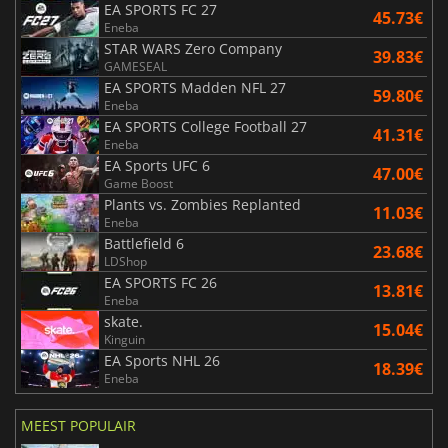
EA SPORTS FC 27
45.73€
Eneba
STAR WARS Zero Company
39.83€
GAMESEAL
EA SPORTS Madden NFL 27
59.80€
Eneba
EA SPORTS College Football 27
41.31€
Eneba
EA Sports UFC 6
47.00€
Game Boost
Plants vs. Zombies Replanted
11.03€
Eneba
Battlefield 6
23.68€
LDShop
EA SPORTS FC 26
13.81€
Eneba
skate.
15.04€
Kinguin
EA Sports NHL 26
18.39€
Eneba
MEEST POPULAIR