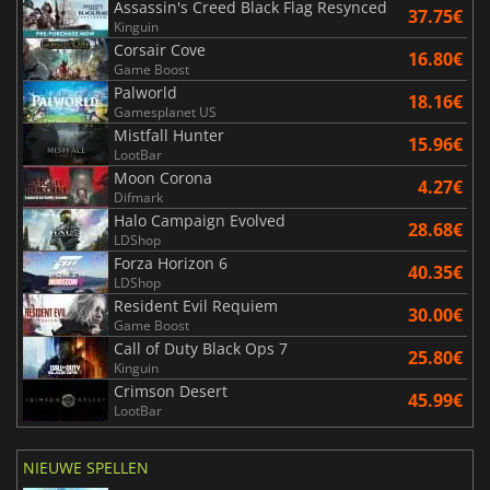
Assassin's Creed Black Flag Resynced
37.75€
Kinguin
Corsair Cove
16.80€
Game Boost
Palworld
18.16€
Gamesplanet US
Mistfall Hunter
15.96€
LootBar
Moon Corona
4.27€
Difmark
Halo Campaign Evolved
28.68€
LDShop
Forza Horizon 6
40.35€
LDShop
Resident Evil Requiem
30.00€
Game Boost
Call of Duty Black Ops 7
25.80€
Kinguin
Crimson Desert
45.99€
LootBar
NIEUWE SPELLEN