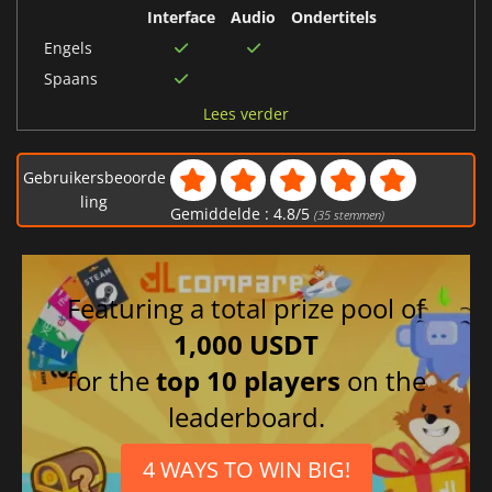
Interface
Audio
Ondertitels
Engels
Spaans
Brits-Engels
Lees verder
Japans
Duits
Gebruikersbeoorde
Italiaans
ling
Gemiddelde :
4.8
/
5
(
35
stemmen)
Frans
Featuring a total prize pool of
1,000 USDT
for the
top 10 players
on the
leaderboard.
4 WAYS TO WIN BIG!