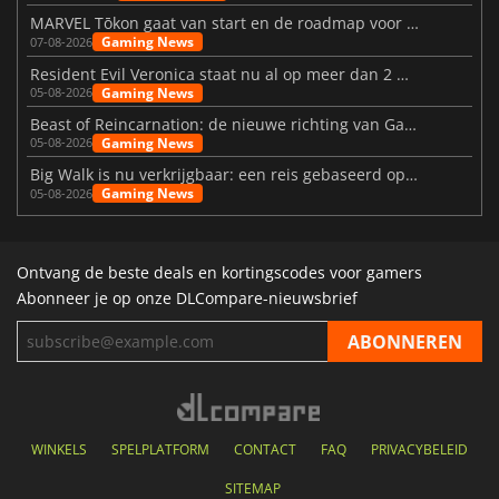
MARVEL Tōkon gaat van start en de roadmap voor jaar 1 is bekendgemaakt
Gaming News
07-08-2026
Resident Evil Veronica staat nu al op meer dan 2 miljoen verlanglijstjes
Gaming News
05-08-2026
Beast of Reincarnation: de nieuwe richting van Game Freak
Gaming News
05-08-2026
Big Walk is nu verkrijgbaar: een reis gebaseerd op vriendschap
Gaming News
05-08-2026
Ontvang de beste deals en kortingscodes voor gamers
Abonneer je op onze DLCompare-nieuwsbrief
WINKELS
SPELPLATFORM
CONTACT
FAQ
PRIVACYBELEID
SITEMAP