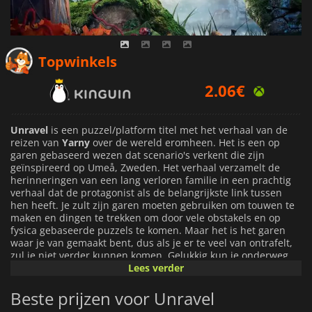
2.06
€
Topwinkels
2.34
€
2.79
€
Unravel
is een puzzel/platform titel met het verhaal van de
reizen van
Yarny
over de wereld eromheen. Het is een op
garen gebaseerd wezen dat scenario's verkent die zijn
geïnspireerd op Umeå, Zweden. Het verhaal verzamelt de
herinneringen van een lang verloren familie in een prachtig
verhaal dat de protagonist als de belangrijkste link tussen
hen heeft. Je zult zijn garen moeten gebruiken om touwen te
maken en dingen te trekken om door vele obstakels en op
fysica gebaseerde puzzels te komen. Maar het is het garen
waar je van gemaakt bent, dus als je er te veel van ontrafelt,
zul je niet verder kunnen komen. Gelukkig kun je onderweg
meer vinden, maar soms zal het niet zo makkelijk zijn om het
Lees verder
te vinden of te verzamelen en dat zal ook een deel van de
uitdaging zijn.
Beste prijzen voor Unravel