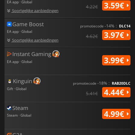
EA app · Global
3.59€
4.22€
Soortgelijke aanbiedingen
Game Boost
-14% :
promotiecode
DLC14
EA app · Global
3.97€
4.62€
Soortgelijke aanbiedingen
Instant Gaming
3.99€
EA app · Global
Kinguin
-18% :
promotiecode
RAB20DLC
Gift · Global
4.44€
5.41€
Steam
4.99€
Steam · Global
G2A