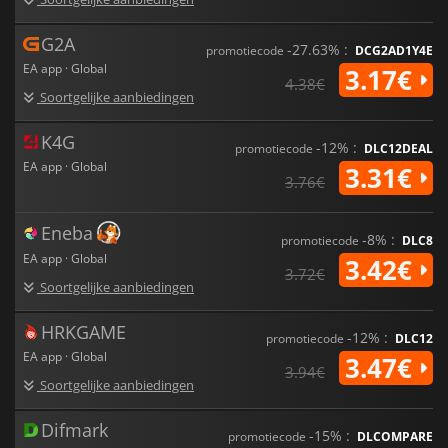
G2A
-27.63% :
promotiecode
DCG2AD1Y4E
EA app · Global
3.17€
4.38€
Soortgelijke aanbiedingen
K4G
-12% :
promotiecode
DLC12DEAL
EA app · Global
3.31€
3.76€
Eneba
-8% :
promotiecode
DLC8
EA app · Global
3.42€
3.72€
Soortgelijke aanbiedingen
HRKGAME
-12% :
promotiecode
DLC12
EA app · Global
3.47€
3.94€
Soortgelijke aanbiedingen
Difmark
-15% :
promotiecode
DLCOMPARE