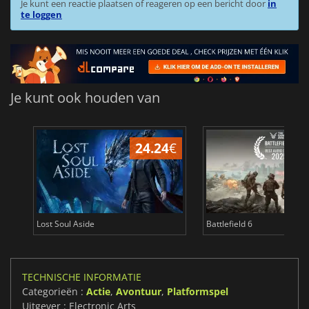
Je kunt een reactie plaatsen of reageren op een bericht door
in
te loggen
Je kunt ook houden van
24.24
€
Lost Soul Aside
Battlefield 6
TECHNISCHE INFORMATIE
Categorieën :
Actie
,
Avontuur
,
Platformspel
Uitgever : Electronic Arts