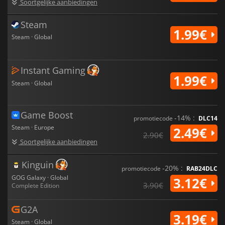
Soortgelijke aanbiedingen
Steam
1.99€
Steam · Global
Instant Gaming
1.99€
Steam · Global
Game Boost
-14% :
promotiecode
DLC14
Steam · Europe
2.49€
2.90€
Soortgelijke aanbiedingen
Kinguin
-20% :
promotiecode
RAB24DLC
GOG Galaxy · Global
3.12€
3.90€
Complete Edition
G2A
3.19€
Steam · Global