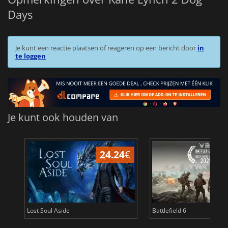
Days
Je kunt een reactie plaatsen of reageren op een bericht door
in
te loggen
Je kunt ook houden van
24.24
€
Lost Soul Aside
Battlefield 6