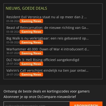
NIEUWS, GOEDE DEALS
Resident Evil Veronica staat nu al op meer dan 2 miljoen verlanglijstjes
Gaming News
05-08-2026
Beast of Reincarnation: de nieuwe richting van Game Freak
Gaming News
05-08-2026
Big Walk is nu verkrijgbaar: een reis gebaseerd op vriendschap
Gaming News
05-08-2026
Warhammer 40.000: Dawn of War 4 introduceert de Necron-factie
Gaming News
30-07-2026
DLC Nioh 3: Hell Rising officieel aangekondigd
Gaming News
28-07-2026
Vahrin's Call verschijnt eindelijk na tien jaar ontwikkeling
Gaming News
28-07-2026
Ontvang de beste deals en kortingscodes voor gamers
Abonneer je op onze DLCompare-nieuwsbrief