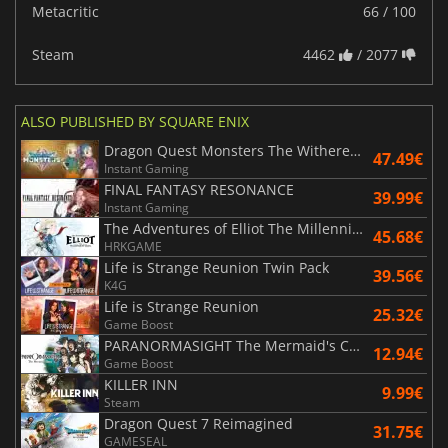
Metacritic
66 / 100
Steam
4462
/ 2077
ALSO PUBLISHED BY SQUARE ENIX
Dragon Quest Monsters The Withered World
47.49€
Instant Gaming
FINAL FANTASY RESONANCE
39.99€
Instant Gaming
The Adventures of Elliot The Millennium Tales
45.68€
HRKGAME
Life is Strange Reunion Twin Pack
39.56€
K4G
Life is Strange Reunion
25.32€
Game Boost
PARANORMASIGHT The Mermaid's Curse
12.94€
Game Boost
KILLER INN
9.99€
Steam
Dragon Quest 7 Reimagined
31.75€
GAMESEAL