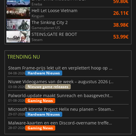
59.80€
Eneba
Hell Let Loose Vietnam
26.11€
Kinguin
The Sinking City 2
38.98€
Gamesplanet US
STEINS;GATE RE BOOT
53.99€
Steam
TRENDING NU
Steam Frame-prijs lekt uit en verplettert hoop op betaalbare VR
Hardware Nieuws
04-08-2026
Niuwe Videogames van de week – augustus 2026 (week 32)
Nieuwe game releases
03-08-2026
Palworld-update maakt Sunreach en baasgevechten stabieler
Gaming News
01-08-2026
Microsoft könnte Project Helix neu planen – Steam-Support wackelt
Hardware Nieuws
29-07-2026
Malware-kaarten en een Discord-overname treffen Meccha Chameleon
Gaming News
28-07-2026