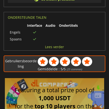
ONDERSTEUNDE TALEN
Interface
Audio
Ondertitels
Engels
Spaans
Duits
Lees verder
Frans
Italiaans
Gebruikersbeoorde
ling
Gemiddelde :
5
/
5
(
25
stemmen)
Featuring a total prize pool of
1,000 USDT
for the
top 10 players
on the