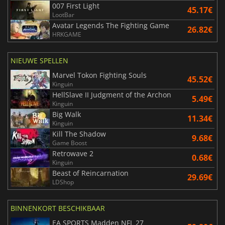
007 First Light
45.17€
LootBar
Avatar Legends The Fighting Game
26.82€
HRKGAME
NIEUWE SPELLEN
Marvel Tokon Fighting Souls
45.52€
Kinguin
HellSlave II Judgment of the Archon
5.49€
Kinguin
Big Walk
11.34€
Kinguin
Kill The Shadow
9.68€
Game Boost
Retrowave 2
0.68€
Kinguin
Beast of Reincarnation
29.69€
LDShop
BINNENKORT BESCHIKBAAR
EA SPORTS Madden NFL 27