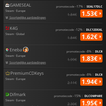
GAMESEAL
-17% :
promotiecode
SEAL17DLC
Steam · Europe
1.53€
1.84€
Soortgelijke aanbiedingen
K4G
-12% :
promotiecode
DLC12DEAL
Steam · Global
1.62€
1.84€
Eneba
-8% :
promotiecode
DLC8
Steam · Europe
1.83€
1.99€
Soortgelijke aanbiedingen
PremiumCDKeys
-8% :
promotiecode
DLC8
Steam · Europe
1.94€
2.11€
Difmark
-15% :
promotiecode
DLCOMPARE
Steam · Europe
1.95€
2.30€