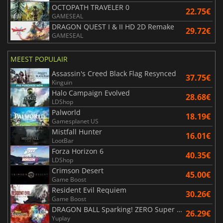
OCTOPATH TRAVELER 0
22.75€
GAMESEAL
DRAGON QUEST I & II HD 2D Remake
29.72€
GAMESEAL
MEEST POPULAIR
Assassin's Creed Black Flag Resynced
37.75€
Kinguin
Halo Campaign Evolved
28.68€
LDShop
Palworld
18.19€
Gamesplanet US
Mistfall Hunter
16.01€
LootBar
Forza Horizon 6
40.35€
LDShop
Crimson Desert
45.00€
Game Boost
Resident Evil Requiem
30.26€
Game Boost
DRAGON BALL Sparking! ZERO Super Limit Breaking NEO
26.29€
Yuplay