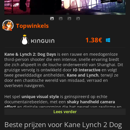
1.38
€
Topwinkels
1.83
€
1.99
€
Kane & Lynch 2: Dog Days
is een rauwe en meedogenloze
third-person shooter die een intense, snelle ervaring biedt
die zich afspeelt in de louche onderwereld van Shanghai. Dit
gruizige vervolg is ontwikkeld door
IO Interactive
en volgt
twee gewelddadige antihelden,
Kane and Lynch
, terwijl ze
door een chaotische wereld van misdaad, verraad en
overleven navigeren.
Het spel
unique visual style
is geïnspireerd op echte
documentairebeelden, met een
shaky handheld camera
effect
en digitale vervorming die het gevoel van realisme en
Lees verder
urgentie versterken. Op
gunplay is brutal and visceral
doen
spelers verwoede schietpartijen in slecht verlichte steegjes,
Beste prijzen voor Kane Lynch 2 Dog
drukke nachtclubs en vervallen industriegebieden. Elke kogel
heeft een impact en versterkt de rauwe, ongefilterde