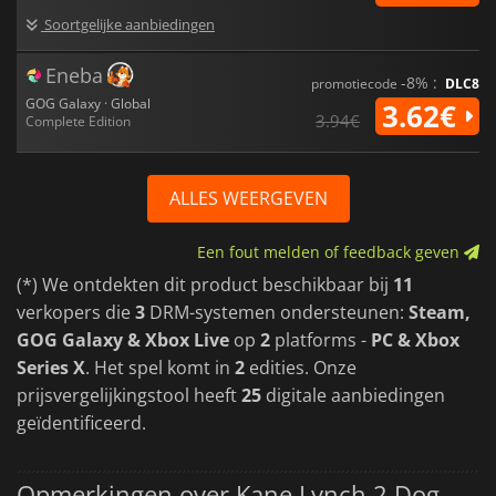
Soortgelijke aanbiedingen
Eneba
-8% :
promotiecode
DLC8
GOG Galaxy · Global
3.62€
3.94€
Complete Edition
ALLES WEERGEVEN
Een fout melden of feedback geven
(*) We ontdekten dit product beschikbaar bij
11
verkopers die
3
DRM-systemen ondersteunen:
Steam,
GOG Galaxy & Xbox Live
op
2
platforms -
PC & Xbox
Series X
. Het spel komt in
2
edities. Onze
prijsvergelijkingstool heeft
25
digitale aanbiedingen
geïdentificeerd.
Opmerkingen over Kane Lynch 2 Dog