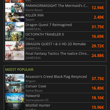
K4G
PARANORMASIGHT The Mermaid's Curse
12.94€
Game Boost
KILLER INN
2.49€
Steam
Dragon Quest 7 Reimagined
31.75€
GAMESEAL
OCTOPATH TRAVELER 0
16.69€
Eneba
DRAGON QUEST I & II HD 2D Remake
29.72€
GAMESEAL
Final Fantasy Tactics The Ivalice Chronicles
24.88€
GAMESEAL
MEEST POPULAIR
Assassin's Creed Black Flag Resynced
37.75€
Kinguin
Corsair Cove
16.80€
Game Boost
Palworld
18.16€
Gamesplanet US
Mistfall Hunter
15.96€
LootBar