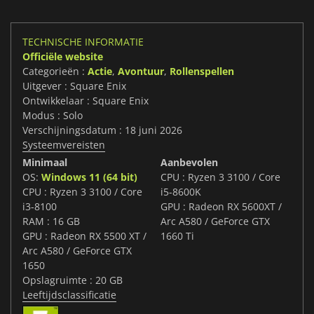
TECHNISCHE INFORMATIE
Officiële website
Categorieën :
Actie
,
Avontuur
,
Rollenspellen
Uitgever : Square Enix
Ontwikkelaar : Square Enix
Modus : Solo
Verschijningsdatum : 18 juni 2026
Systeemvereisten
Minimaal
Aanbevolen
OS:
Windows 11 (64 bit)
CPU : Ryzen 3 3100 / Core
CPU : Ryzen 3 3100 / Core
i5-8600K
i3-8100
GPU : Radeon RX 5600XT /
RAM : 16 GB
Arc A580 / GeForce GTX
GPU : Radeon RX 5500 XT /
1660 Ti
Arc A580 / GeForce GTX
1650
Opslagruimte : 20 GB
Leeftijdsclassificatie