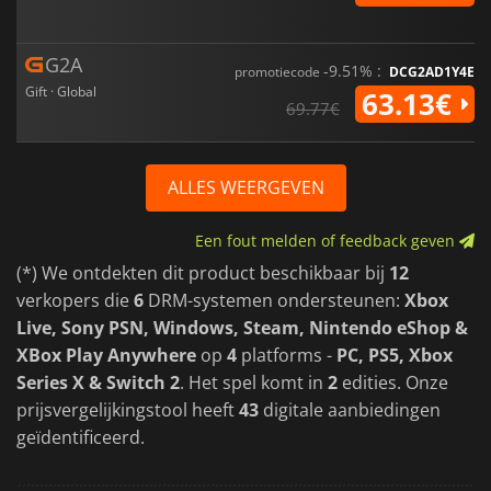
G2A
-9.51% :
promotiecode
DCG2AD1Y4E
Gift · Global
63.13€
69.77€
ALLES WEERGEVEN
Een fout melden of feedback geven
(*) We ontdekten dit product beschikbaar bij
12
verkopers die
6
DRM-systemen ondersteunen:
Xbox
Live, Sony PSN, Windows, Steam, Nintendo eShop &
XBox Play Anywhere
op
4
platforms -
PC, PS5, Xbox
Series X & Switch 2
. Het spel komt in
2
edities. Onze
prijsvergelijkingstool heeft
43
digitale aanbiedingen
geïdentificeerd.