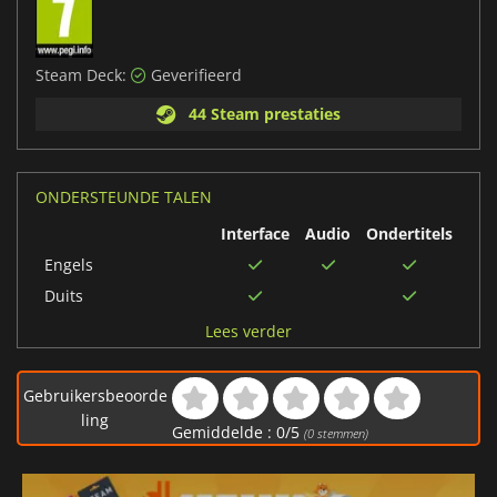
Steam Deck:
Geverifieerd
44 Steam prestaties
ONDERSTEUNDE TALEN
Interface
Audio
Ondertitels
Engels
Duits
Spaans
Lees verder
Traditioneel Chinees
Italiaans
Gebruikersbeoorde
Koreaans
ling
Gemiddelde :
0
/
5
(
0
stemmen)
Vereenvoudigd
Chinees