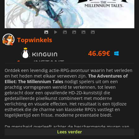
46.69
€
Topwinkels
46.99
€
54.57
€
Ontdek een levendig actie-RPG-avontuur waarin het verleden
en het heden met elkaar verweven zijn.
The Adventures of
Elliot: The Millennium Tales
nodigt spelers uit om een
prachtig vormgegeven wereld te verkennen, tot leven
gebracht door een opvallende HD-2D-kunststijl die
gedetailleerde pixelkunst combineert met moderne
verlichting en visuele effecten. Het resultaat is een tijdloze
esthetiek die de charme van klassieke RPG's vastlegt en
tegelijkertijd een frisse, moderne presentatie biedt.
De mensheid overleeft achter de beschermende muren van
Lees verder
het Koninkrijk Huther, afgeschermd van de buitenwereld door
een krachtige magische barrière. Wanneer nieuw ontdekte