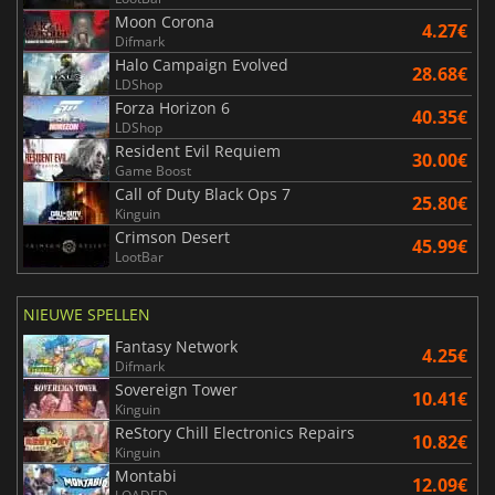
Moon Corona
4.27€
Difmark
Halo Campaign Evolved
28.68€
LDShop
Forza Horizon 6
40.35€
LDShop
Resident Evil Requiem
30.00€
Game Boost
Call of Duty Black Ops 7
25.80€
Kinguin
Crimson Desert
45.99€
LootBar
NIEUWE SPELLEN
Fantasy Network
4.25€
Difmark
Sovereign Tower
10.41€
Kinguin
ReStory Chill Electronics Repairs
10.82€
Kinguin
Montabi
12.09€