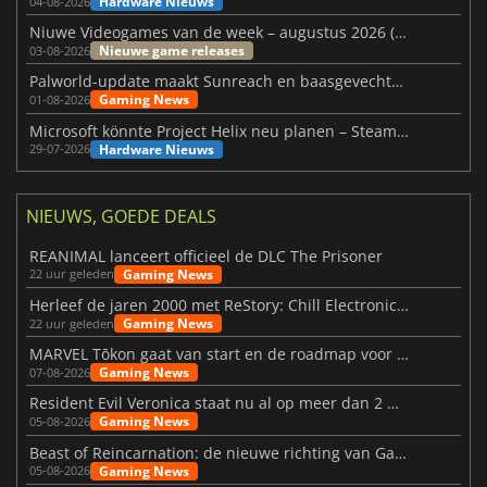
Hardware Nieuws
04-08-2026
Niuwe Videogames van de week – augustus 2026 (week 32)
Nieuwe game releases
03-08-2026
Palworld-update maakt Sunreach en baasgevechten stabieler
Gaming News
01-08-2026
Microsoft könnte Project Helix neu planen – Steam-Support wackelt
Hardware Nieuws
29-07-2026
NIEUWS, GOEDE DEALS
REANIMAL lanceert officieel de DLC The Prisoner
Gaming News
22 uur geleden
Herleef de jaren 2000 met ReStory: Chill Electronics Repairs
Gaming News
22 uur geleden
MARVEL Tōkon gaat van start en de roadmap voor jaar 1 is bekendgemaakt
Gaming News
07-08-2026
Resident Evil Veronica staat nu al op meer dan 2 miljoen verlanglijstjes
Gaming News
05-08-2026
Beast of Reincarnation: de nieuwe richting van Game Freak
Gaming News
05-08-2026