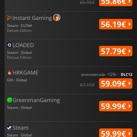
55.86€
65.95€
Instant Gaming
56.19€
Steam · EU/NA
Deluxe Edition
LOADED
57.79€
Steam · Global
Deluxe Edition
HRKGAME
-12% :
promotiecode
DLC12
Gift · Global
59.09€
67.15€
GreenmanGaming
59.99€
Steam · Global
Steam
59.99€
Steam · Global