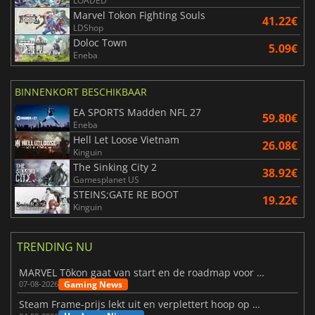
LOADED
Marvel Tokon Fighting Souls
41.22€
LDShop
Doloc Town
5.09€
Eneba
BINNENKORT BESCHIKBAAR
EA SPORTS Madden NFL 27
59.80€
Eneba
Hell Let Loose Vietnam
26.08€
Kinguin
The Sinking City 2
38.92€
Gamesplanet US
STEINS;GATE RE BOOT
19.22€
Kinguin
TRENDING NU
MARVEL Tōkon gaat van start en de roadmap voor jaar 1 is bekendgemaakt
Gaming News
07-08-2026
Steam Frame-prijs lekt uit en verplettert hoop op betaalbare VR