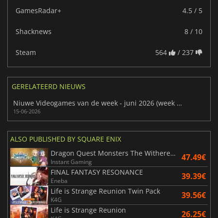
GamesRadar+
4.5 / 5
Shacknews
8 / 10
Steam
564
/ 237
GERELATEERD NIEUWS
Niuwe Videogames van de week - juni 2026 (week 25)
15-06-2026
ALSO PUBLISHED BY SQUARE ENIX
Dragon Quest Monsters The Withered World
47.49€
Instant Gaming
FINAL FANTASY RESONANCE
39.39€
Eneba
Life is Strange Reunion Twin Pack
39.56€
K4G
Life is Strange Reunion
26.25€