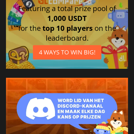
Japans
Featuring a total prize pool of
Frans
1,000 USDT
for the
top 10 players
on the
leaderboard.
4 WAYS TO WIN BIG!