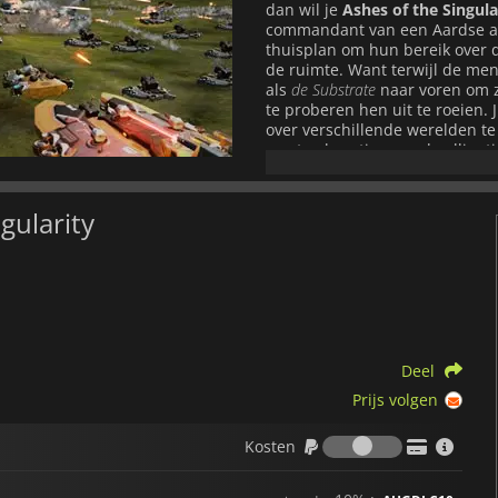
dan wil je
Ashes of the Singula
commandant van een Aardse all
thuisplan om hun bereik over de
de ruimte. Want terwijl de men
als
de Substrate
naar voren om z
te proberen hen uit te roeien.
over verschillende werelden te
want subsecties van de alliant
op te eisen. Dit mag je niet la
groots opgezet spel, het wordt
van hun omvang en hun diepte. 
gularity
simpelweg bekend staat als Nitrou
kunt het hoofdspeltype spelen
vrienden in al dan niet gerang
daarbuiten, ga en zorg ervoor 
Deel
Prijs volgen
Kosten
Kosten