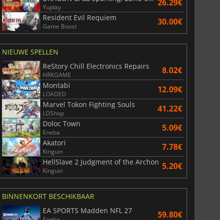
26.29€
Yuplay
Resident Evil Requiem
30.00€
Game Boost
NIEUWE SPELLEN
ReStory Chill Electronics Repairs
8.02€
HRKGAME
Montabi
12.09€
LOADED
Marvel Tokon Fighting Souls
41.22€
LDShop
Doloc Town
5.09€
Eneba
Akatori
7.78€
Kinguin
HellSlave 2 Judgment of the Archon
5.20€
Kinguin
BINNENKORT BESCHIKBAAR
EA SPORTS Madden NFL 27
59.80€
Eneba