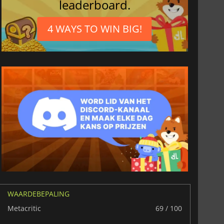
leaderboard.
4 WAYS TO WIN BIG!
36.07
€
41.13
€
r's Gate 3
Elden Ring
WAARDEBEPALING
Metacritic
69 / 100