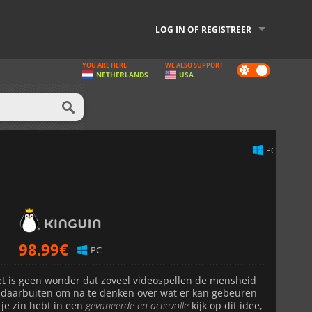
LOG IN OF REGISTREER
YOU ARE HERE
WE ALSO SUPPORT
Dark
NETHERLANDS
USA
mode
PC
98.99
€
PC
et is geen wonder dat zoveel videospellen de mensheid
daarbuiten om na te denken over wat er kan gebeuren
 je zin hebt in een
gevarieerde en actievolle
kijk op dit idee,