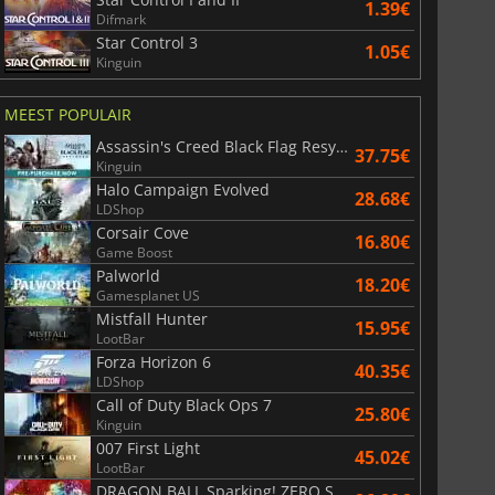
1.39€
Difmark
Star Control 3
1.05€
Kinguin
MEEST POPULAIR
Assassin's Creed Black Flag Resynced
37.75€
Kinguin
Halo Campaign Evolved
28.68€
LDShop
Corsair Cove
16.80€
Game Boost
Palworld
18.20€
Gamesplanet US
Mistfall Hunter
15.95€
LootBar
Forza Horizon 6
40.35€
LDShop
Call of Duty Black Ops 7
25.80€
Kinguin
007 First Light
45.02€
LootBar
DRAGON BALL Sparking! ZERO Super Limit Breaking NEO