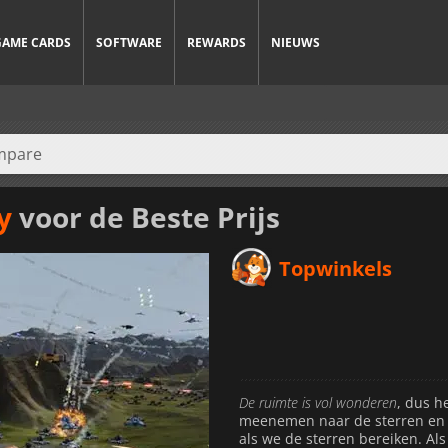
GAME CARDS
SOFTWARE
REWARDS
NIEUWS
y
voor de Beste Prijs
Topwinkels
De ruimte is vol wonderen
, dus h
meenemen naar de sterren en 
als we de sterren bereiken. Als