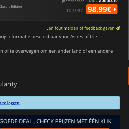
-10% :
promotiecode
AUGDLC10
Classic Edition
98.99€
109.99€
Een fout melden of feedback geven
jsinformatie beschikbaar voor Ashes of the
men of te overwegen om een ander land of een andere
larity
n te loggen