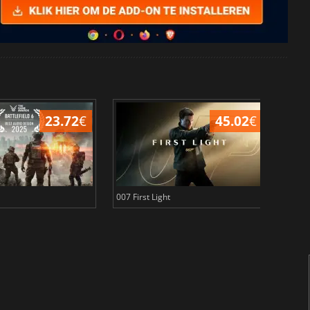
23.72
€
45.02
€
007 First Light
Baldu