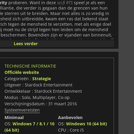
rity
proberen. Want in deze
sci-fi RTS
speel je als een
iantie, die verder is gegaan dan de grenzen van hun
 sterren uit te breiden. Maar niet alles is zo vredig in
sheid zich uitbreidde, kwam een ras dat bekend staat
ich tegen de mensheid te verzetten, met als enige doel
 Jij moet nu de strijd tegen hen leiden om de mensheid
 beschermen. Bovendien zijn er vijanden van binnenuit,
ie proberen zich af te scheiden en werelden voor zichzelf
Lees verder
ten gebeuren.
Ashes of the Singularity
is niet alleen een
 ook ondersteund door kaarten die je versteld doen staan
In feite heeft dit spel
het enige 64-bit RTS-plezier dat
s
. Er zijn ook tal van opties om aan deel te nemen. Je
TECHNISCHE INFORMATIE
, maar je kunt ook online gaan en het opnemen tegen
Officiële website
schikte wedstrijden! Het is een groot universum
dat de mensheid er nog steeds een plaats in heeft.
Categorieën :
Strategie
Uitgever : Stardock Entertainment
Ontwikkelaar : Stardock Entertainment
Modus : Solo, Multiplayer, Co-op
Verschijningsdatum : 31 maart 2016
Systeemvereisten
Minimaal
Aanbevolen
OS:
Windows 7 / 8.1 / 10
OS:
Windows 10 (64 bit)
(64 bit)
CPU : Core i5