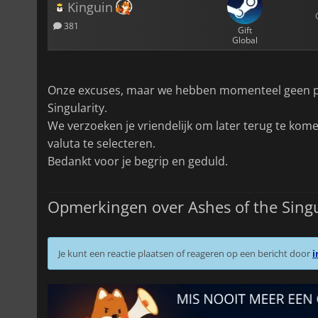
Kinguin
381
Gift
Global
Onze excuses, maar we hebben momenteel geen pri
Singularity.
We verzoeken je vriendelijk om later terug te ko
valuta te selecteren.
Bedankt voor je begrip en geduld.
Opmerkingen over Ashes of the Singu
Je kunt een reactie plaatsen of reageren op een bericht door
i