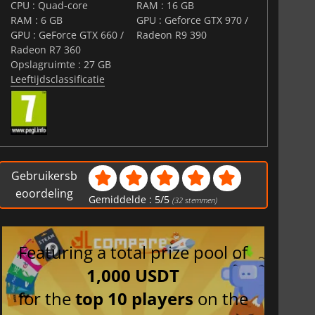
CPU : Quad-core
RAM : 16 GB
RAM : 6 GB
GPU : Geforce GTX 970 /
GPU : GeForce GTX 660 /
Radeon R9 390
Radeon R7 360
Opslagruimte : 27 GB
Leeftijdsclassificatie
Gebruikersb
eoordeling
Gemiddelde :
5
/
5
(
32
stemmen)
Featuring a total prize pool of
1,000 USDT
for the
top 10 players
on the