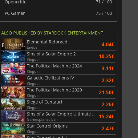
Opencritic
71 / 100
PC Gamer
75 / 100
ALSO PUBLISHED BY STARDOCK ENTERTAINMENT
Elemental Reforged
4.04€
Eneba
Sins of a Solar Empire 2
10.25€
Kinguin
The Political Machine 2024
3.11€
Kinguin
Galactic Civilizations IV
2.32€
Kinguin
The Political Machine 2020
21.50€
Kinguin
Siege of Centauri
2.26€
Kinguin
Sins of a Solar Empire Ultimate Edition
15.24€
Gamesplanet US
Star Control Origins
2.47€
Kinguin
Star Control I and II