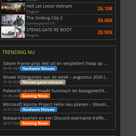
Hell Let Loose Vietnam
26.10€
Kinguin
The Sinking City 2
39.00€
Gamesplanet US
STEINS;GATE RE BOOT
20.92€
Kinguin
TRENDING NU
Steam Frame-prijs lekt uit en verplettert hoop op betaalbare VR
Hardware Nieuws
04-08-2026
Niuwe Videogames van de week – augustus 2026 (week 32)
Nieuwe game releases
03-08-2026
Palworld-update maakt Sunreach en baasgevechten stabieler
Gaming News
01-08-2026
Microsoft könnte Project Helix neu planen – Steam-Support wackelt
Hardware Nieuws
29-07-2026
Malware-kaarten en een Discord-overname treffen Meccha Chameleon
Gaming News
28-07-2026