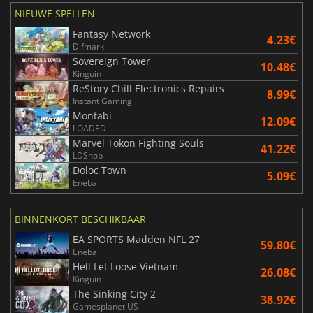
NIEUWE SPELLEN
Fantasy Network
4.23€
Difmark
Sovereign Tower
10.48€
Kinguin
ReStory Chill Electronics Repairs
8.99€
Instant Gaming
Montabi
12.09€
LOADED
Marvel Tokon Fighting Souls
41.22€
LDShop
Doloc Town
5.09€
Eneba
BINNENKORT BESCHIKBAAR
EA SPORTS Madden NFL 27
59.80€
Eneba
Hell Let Loose Vietnam
26.08€
Kinguin
The Sinking City 2
38.92€
Gamesplanet US