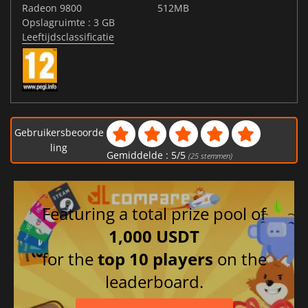
Radeon 9800
512MB
Opslagruimte : 3 GB
Leeftijdsclassificatie
Gebruikersbeoorde
ling
Gemiddelde :
5
/
5
(
25
stemmen)
Featuring a total prize pool of
1,000 USDT
for the
top 10 players
on the
leaderboard.