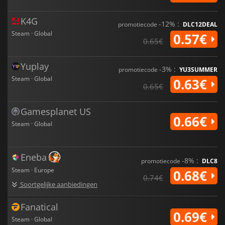
K4G
-12% :
promotiecode
DLC12DEAL
Steam · Global
0.57€
0.65€
Yuplay
-3% :
promotiecode
YU3SUMMER
Steam · Global
0.63€
0.65€
Gamesplanet US
0.66€
Steam · Global
Eneba
-8% :
promotiecode
DLC8
Steam · Europe
0.68€
0.74€
Soortgelijke aanbiedingen
Fanatical
0.69€
Steam · Global