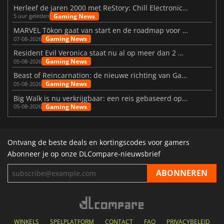
Herleef de jaren 2000 met ReStory: Chill Electronics Repairs
Gaming News
5 uur geleden
MARVEL Tōkon gaat van start en de roadmap voor jaar 1 is bekendgemaakt
Gaming News
07-08-2026
Resident Evil Veronica staat nu al op meer dan 2 miljoen verlanglijstjes
Gaming News
05-08-2026
Beast of Reincarnation: de nieuwe richting van Game Freak
Gaming News
05-08-2026
Big Walk is nu verkrijgbaar: een reis gebaseerd op vriendschap
Gaming News
05-08-2026
Ontvang de beste deals en kortingscodes voor gamers
Abonneer je op onze DLCompare-nieuwsbrief
WINKELS
SPELPLATFORM
CONTACT
FAQ
PRIVACYBELEID