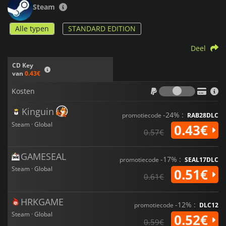
Steam
Alle typen
STANDARD EDITION
Deel
CD Key
van
0.43€
Kosten
Kosten
Kinguin
-24% :
promotiecode
RAB28DLC
Steam · Global
0.43€
0.57€
GAMESEAL
-17% :
promotiecode
SEAL17DLC
Steam · Global
0.51€
0.61€
HRKGAME
-12% :
promotiecode
DLC12
Steam · Global
0.52€
0.59€