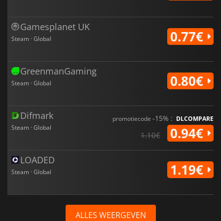
Gamesplanet UK
0.77€
Steam · Global
GreenmanGaming
0.80€
Steam · Global
Difmark
-15% :
promotiecode
DLCOMPARE
Steam · Global
0.94€
1.10€
LOADED
1.19€
Steam · Global
ALLES WEERGEVEN