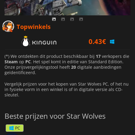
Topwinkels
0.43
€
0.68
€
(*) We ontdekten dit product beschikbaar bij
17
verkopers die
Steam
op
PC
. Het spel komt in editie van Standard Edition.
Onze prijsvergelijkingstool heeft
20
digitale aanbiedingen
0.51
€
geïdentificeerd.
Vergelijk prijzen voor het kopen van Star Wolves PC, of het nu
in fysieke vorm in een winkel is of in digitale versie als CD-
sleutel.
Beste prijzen voor Star Wolves
PC