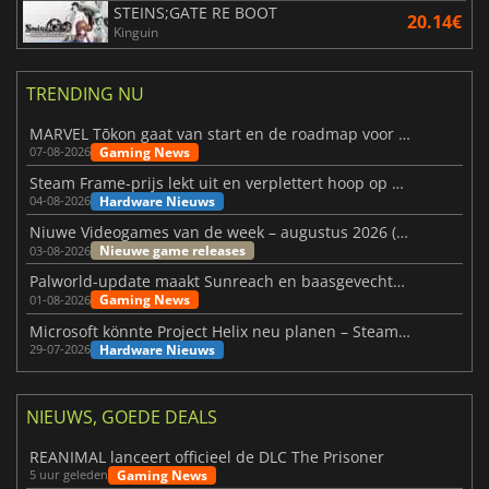
STEINS;GATE RE BOOT
20.14€
Kinguin
TRENDING NU
MARVEL Tōkon gaat van start en de roadmap voor jaar 1 is bekendgemaakt
Gaming News
07-08-2026
Steam Frame-prijs lekt uit en verplettert hoop op betaalbare VR
Hardware Nieuws
04-08-2026
Niuwe Videogames van de week – augustus 2026 (week 32)
Nieuwe game releases
03-08-2026
Palworld-update maakt Sunreach en baasgevechten stabieler
Gaming News
01-08-2026
Microsoft könnte Project Helix neu planen – Steam-Support wackelt
Hardware Nieuws
29-07-2026
NIEUWS, GOEDE DEALS
REANIMAL lanceert officieel de DLC The Prisoner
Gaming News
5 uur geleden