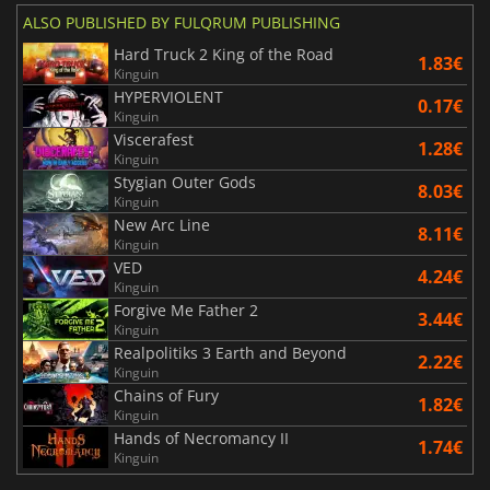
ALSO PUBLISHED BY FULQRUM PUBLISHING
Hard Truck 2 King of the Road
1.83€
Kinguin
HYPERVIOLENT
0.17€
Kinguin
Viscerafest
1.28€
Kinguin
Stygian Outer Gods
8.03€
Kinguin
New Arc Line
8.11€
Kinguin
VED
4.24€
Kinguin
Forgive Me Father 2
3.44€
Kinguin
Realpolitiks 3 Earth and Beyond
2.22€
Kinguin
Chains of Fury
1.82€
Kinguin
Hands of Necromancy II
1.74€
Kinguin