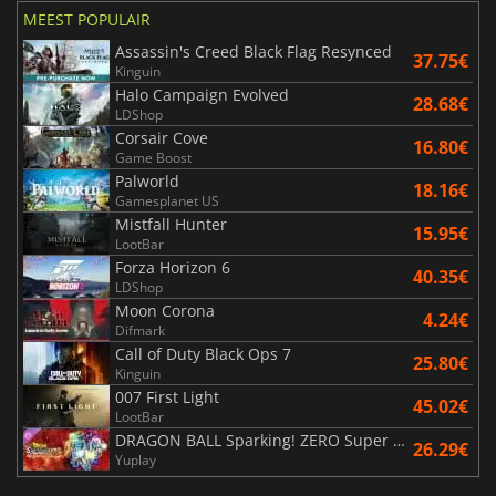
MEEST POPULAIR
Assassin's Creed Black Flag Resynced
37.75€
Kinguin
Halo Campaign Evolved
28.68€
LDShop
Corsair Cove
16.80€
Game Boost
Palworld
18.16€
Gamesplanet US
Mistfall Hunter
15.95€
LootBar
Forza Horizon 6
40.35€
LDShop
Moon Corona
4.24€
Difmark
Call of Duty Black Ops 7
25.80€
Kinguin
007 First Light
45.02€
LootBar
DRAGON BALL Sparking! ZERO Super Limit Breaking NEO
26.29€
Yuplay