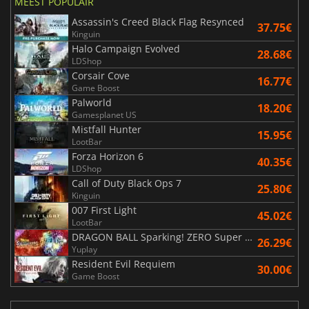
MEEST POPULAIR
Assassin's Creed Black Flag Resynced
37.75€
Kinguin
Halo Campaign Evolved
28.68€
LDShop
Corsair Cove
16.77€
Game Boost
Palworld
18.20€
Gamesplanet US
Mistfall Hunter
15.95€
LootBar
Forza Horizon 6
40.35€
LDShop
Call of Duty Black Ops 7
25.80€
Kinguin
007 First Light
45.02€
LootBar
DRAGON BALL Sparking! ZERO Super Limit Breaking NEO
26.29€
Yuplay
Resident Evil Requiem
30.00€
Game Boost