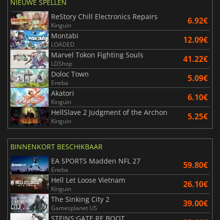
NIEUWE SPELLEN
ReStory Chill Electronics Repairs
6.92€
Kinguin
Montabi
12.09€
LOADED
Marvel Tokon Fighting Souls
41.22€
LDShop
Doloc Town
5.09€
Eneba
Akatori
6.10€
Kinguin
HellSlave 2 Judgment of the Archon
5.25€
Kinguin
BINNENKORT BESCHIKBAAR
EA SPORTS Madden NFL 27
59.80€
Eneba
Hell Let Loose Vietnam
26.10€
Kinguin
The Sinking City 2
39.00€
Gamesplanet US
STEINS;GATE RE BOOT