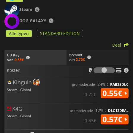
Steam
GOG GALAXY
Alle typen
STANDARD EDITION
Deel
Account
CD Key
van
2.70€
van
0.55€
Kosten
Kosten
Kinguin
-24% :
promotiecode
RAB28DLC
Steam · Global
0.55€
0.72€
K4G
-12% :
promotiecode
DLC12DEAL
Steam · Global
0.57€
0.65€