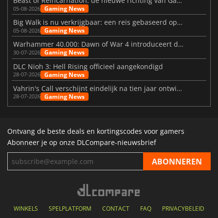
Beast of Reincarnation: de nieuwe richting van Game Freak
Gaming News
05-08-2026
Big Walk is nu verkrijgbaar: een reis gebaseerd op vriendschap
Gaming News
05-08-2026
Warhammer 40.000: Dawn of War 4 introduceert de Necron-factie
Gaming News
30-07-2026
DLC Nioh 3: Hell Rising officieel aangekondigd
Gaming News
28-07-2026
Vahrin's Call verschijnt eindelijk na tien jaar ontwikkeling
Gaming News
28-07-2026
Ontvang de beste deals en kortingscodes voor gamers
Abonneer je op onze DLCompare-nieuwsbrief
WINKELS
SPELPLATFORM
CONTACT
FAQ
PRIVACYBELEID