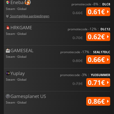
Eneba
-8% :
promotiecode
DLC8
Steam · Global
0.61€
0.66€
Soortgelijke aanbiedingen
HRKGAME
-12% :
promotiecode
DLC12
Steam · Global
0.62€
0.70€
GAMESEAL
-17% :
promotiecode
SEAL17DLC
Steam · Global
0.66€
0.80€
Yuplay
-3% :
promotiecode
YU3SUMMER
Steam · Global
0.71€
0.73€
Gamesplanet US
0.86€
Steam · Global