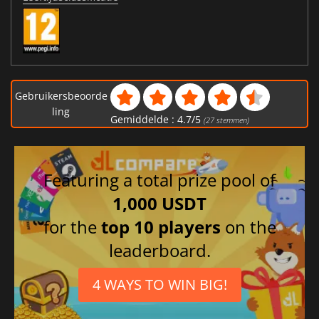
Gebruikersbeoorde
ling
Gemiddelde :
4.7
/
5
(
27
stemmen)
Featuring a total prize pool of
1,000 USDT
for the
top 10 players
on the
leaderboard.
4 WAYS TO WIN BIG!