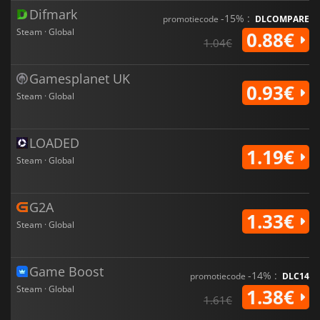
Difmark
-15% :
promotiecode
DLCOMPARE
Steam · Global
0.88€
1.04€
Gamesplanet UK
0.93€
Steam · Global
LOADED
1.19€
Steam · Global
G2A
1.33€
Steam · Global
Game Boost
-14% :
promotiecode
DLC14
Steam · Global
1.38€
1.61€