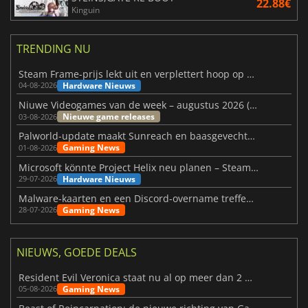
22.88€
Kinguin
TRENDING NU
Steam Frame-prijs lekt uit en verplettert hoop op betaalbare VR
Hardware Nieuws
04-08-2026
Niuwe Videogames van de week – augustus 2026 (week 32)
Nieuwe game releases
03-08-2026
Palworld-update maakt Sunreach en baasgevechten stabieler
Gaming News
01-08-2026
Microsoft könnte Project Helix neu planen – Steam-Support wackelt
Hardware Nieuws
29-07-2026
Malware-kaarten en een Discord-overname treffen Meccha Chameleon
Gaming News
28-07-2026
NIEUWS, GOEDE DEALS
Resident Evil Veronica staat nu al op meer dan 2 miljoen verlanglijstjes
Gaming News
05-08-2026