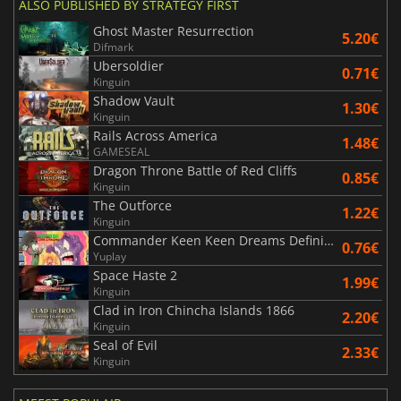
ALSO PUBLISHED BY STRATEGY FIRST
Ghost Master Resurrection
5.20€
Difmark
Ubersoldier
0.71€
Kinguin
Shadow Vault
1.30€
Kinguin
Rails Across America
1.48€
GAMESEAL
Dragon Throne Battle of Red Cliffs
0.85€
Kinguin
The Outforce
1.22€
Kinguin
Commander Keen Keen Dreams Definitive Edition
0.76€
Yuplay
Space Haste 2
1.99€
Kinguin
Clad in Iron Chincha Islands 1866
2.20€
Kinguin
Seal of Evil
2.33€
Kinguin