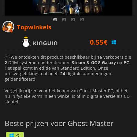
0.55
€
Topwinkels
0.61
€
0.57
€
(*) We ontdekten dit product beschikbaar bij
16
verkopers die
2
DRM-systemen ondersteunen:
Steam & GOG Galaxy
op
PC
.
Het spel komt in editie van Standard Edition. Onze
prijsvergelijkingstool heeft
24
digitale aanbiedingen
geïdentificeerd.
Vergelijk prijzen voor het kopen van Ghost Master PC, of het
nu in fysieke vorm in een winkel is of in digitale versie als CD-
sleutel.
Beste prijzen voor Ghost Master
PC