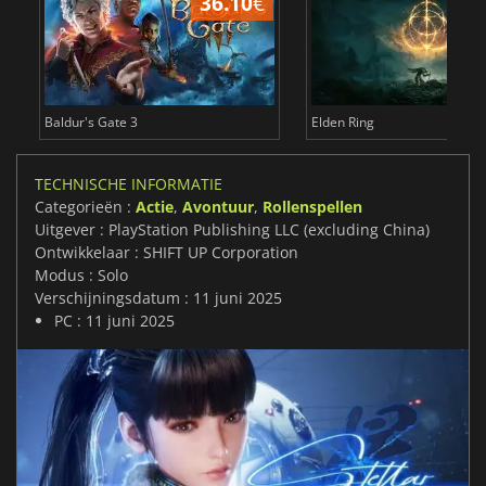
36.10
€
4
Baldur's Gate 3
Elden Ring
TECHNISCHE INFORMATIE
Categorieën :
Actie
,
Avontuur
,
Rollenspellen
Uitgever : PlayStation Publishing LLC (excluding China)
Ontwikkelaar : SHIFT UP Corporation
Modus : Solo
Verschijningsdatum : 11 juni 2025
PC : 11 juni 2025