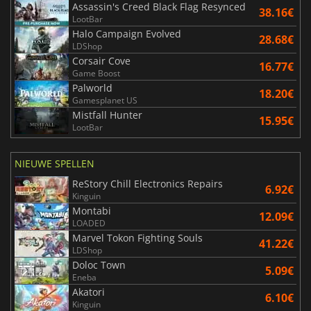
Assassin's Creed Black Flag Resynced
38.16€
LootBar
Halo Campaign Evolved
28.68€
LDShop
Corsair Cove
16.77€
Game Boost
Palworld
18.20€
Gamesplanet US
Mistfall Hunter
15.95€
LootBar
NIEUWE SPELLEN
ReStory Chill Electronics Repairs
6.92€
Kinguin
Montabi
12.09€
LOADED
Marvel Tokon Fighting Souls
41.22€
LDShop
Doloc Town
5.09€
Eneba
Akatori
6.10€
Kinguin