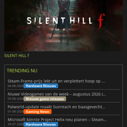
SILENT HILL f
TRENDING NU
Steam Frame-prijs lekt uit en verplettert hoop op betaalbare VR
Hardware Nieuws
04-08-2026
Niuwe Videogames van de week – augustus 2026 (week 32)
Nieuwe game releases
03-08-2026
Palworld-update maakt Sunreach en baasgevechten stabieler
Gaming News
01-08-2026
Microsoft könnte Project Helix neu planen – Steam-Support wackelt
Hardware Nieuws
29-07-2026