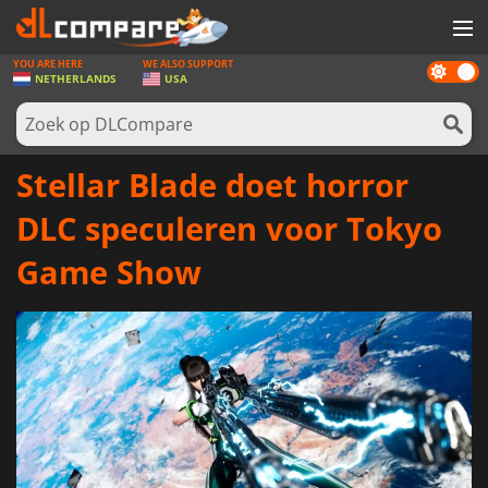
YOU ARE HERE
WE ALSO SUPPORT
Dark
SPELLEN
NETHERLANDS
USA
mode
GAME CARDS
SOFTWARE
Stellar Blade doet horror
REWARDS
DLC speculeren voor Tokyo
NIEUWS
Game Show
LOG IN OF REGISTREER