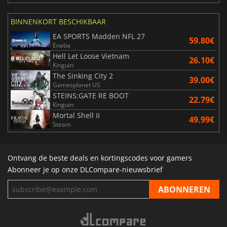
BINNENKORT BESCHIKBAAR
EA SPORTS Madden NFL 27
59.80€
Eneba
Hell Let Loose Vietnam
26.10€
Kinguin
The Sinking City 2
39.00€
Gamesplanet US
STEINS;GATE RE BOOT
22.79€
Kinguin
Mortal Shell II
49.99€
Steam
Ontvang de beste deals en kortingscodes voor gamers
Abonneer je op onze DLCompare-nieuwsbrief