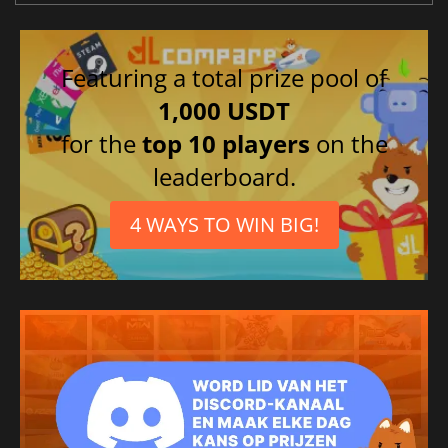
Featuring a total prize pool of
1,000 USDT
for the
top 10 players
on the
leaderboard.
4 WAYS TO WIN BIG!