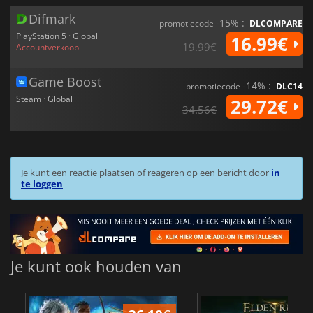
Difmark
-15% :
promotiecode
DLCOMPARE
PlayStation 5 · Global
16.99€
19.99€
Accountverkoop
Game Boost
-14% :
promotiecode
DLC14
Steam · Global
29.72€
34.56€
Je kunt een reactie plaatsen of reageren op een bericht door
in
te loggen
Je kunt ook houden van