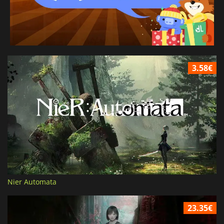
3.58€
Nier Automata
23.35€