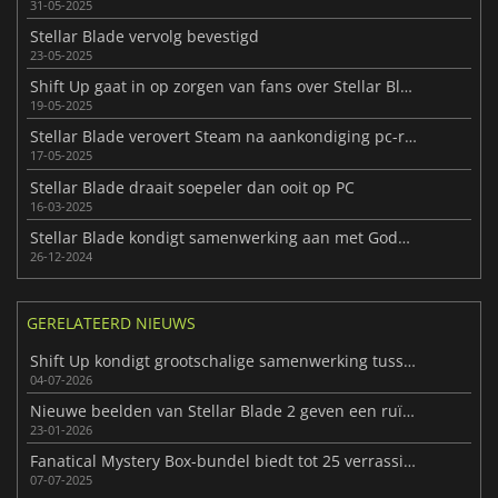
31-05-2025
Stellar Blade vervolg bevestigd
23-05-2025
Shift Up gaat in op zorgen van fans over Stellar Blade PC-release
19-05-2025
Stellar Blade verovert Steam na aankondiging pc-release
17-05-2025
Stellar Blade draait soepeler dan ooit op PC
16-03-2025
Stellar Blade kondigt samenwerking aan met Goddess of Victory: Nikke
26-12-2024
GERELATEERD NIEUWS
Shift Up kondigt grootschalige samenwerking tussen NIKKE en Persona aan
04-07-2026
Nieuwe beelden van Stellar Blade 2 geven een ruïne van porselein weer
23-01-2026
Fanatical Mystery Box-bundel biedt tot 25 verrassingsstoomsleutels
07-07-2025