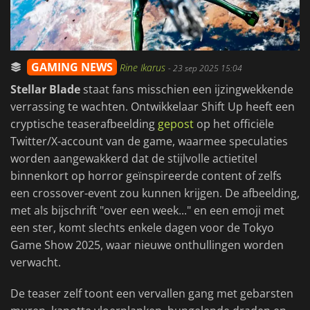
GAMING NEWS
Rine Ikarus
-
23 sep 2025 15:04
Stellar Blade
staat fans misschien een ijzingwekkende
verrassing te wachten. Ontwikkelaar Shift Up heeft een
cryptische teaserafbeelding
gepost
op het officiële
Twitter/X-account van de game, waarmee speculaties
worden aangewakkerd dat de stijlvolle actietitel
binnenkort op horror geïnspireerde content of zelfs
een crossover-event zou kunnen krijgen. De afbeelding,
met als bijschrift "over een week..." en een emoji met
een ster, komt slechts enkele dagen voor de Tokyo
Game Show 2025, waar nieuwe onthullingen worden
verwacht.
De teaser zelf toont een vervallen gang met gebarsten