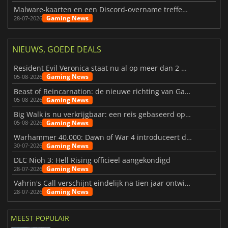
Malware-kaarten en een Discord-overname treffen Meccha Chameleon
Gaming News
28-07-2026
NIEUWS, GOEDE DEALS
Resident Evil Veronica staat nu al op meer dan 2 miljoen verlanglijstjes
Gaming News
05-08-2026
Beast of Reincarnation: de nieuwe richting van Game Freak
Gaming News
05-08-2026
Big Walk is nu verkrijgbaar: een reis gebaseerd op vriendschap
Gaming News
05-08-2026
Warhammer 40.000: Dawn of War 4 introduceert de Necron-factie
Gaming News
30-07-2026
DLC Nioh 3: Hell Rising officieel aangekondigd
Gaming News
28-07-2026
Vahrin's Call verschijnt eindelijk na tien jaar ontwikkeling
Gaming News
28-07-2026
MEEST POPULAIR