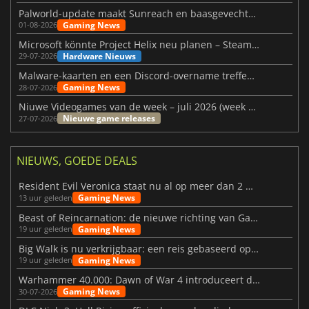
Palworld-update maakt Sunreach en baasgevechten stabieler
Gaming News
01-08-2026
Microsoft könnte Project Helix neu planen – Steam-Support wackelt
Hardware Nieuws
29-07-2026
Malware-kaarten en een Discord-overname treffen Meccha Chameleon
Gaming News
28-07-2026
Niuwe Videogames van de week – juli 2026 (week 31)
Nieuwe game releases
27-07-2026
NIEUWS, GOEDE DEALS
Resident Evil Veronica staat nu al op meer dan 2 miljoen verlanglijstjes
Gaming News
13 uur geleden
Beast of Reincarnation: de nieuwe richting van Game Freak
Gaming News
19 uur geleden
Big Walk is nu verkrijgbaar: een reis gebaseerd op vriendschap
Gaming News
19 uur geleden
Warhammer 40.000: Dawn of War 4 introduceert de Necron-factie
Gaming News
30-07-2026