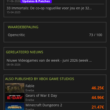
Updates & Patches
11-06-2026
33 Immortals: De co-op roguelike voor jou en je 32 vrienden
15-04-2025
WAARDEBEPALING
Opencritic
73 / 100
GERELATEERD NIEUWS
Niuwe Videogames van de week - juni 2026 (week 24)
08-06-2026
ALSO PUBLISHED BY XBOX GAME STUDIOS
Fable
46.25€
Eneba
Gears of War E Day
44.96€
Eneba
Minecraft Dungeons 2
21.47€
Eneba