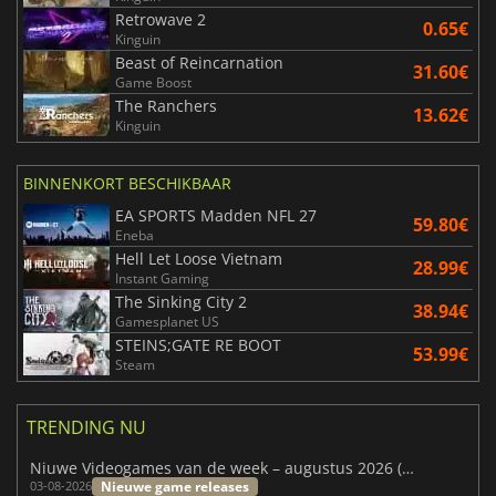
Retrowave 2
0.65€
Kinguin
Beast of Reincarnation
31.60€
Game Boost
The Ranchers
13.62€
Kinguin
BINNENKORT BESCHIKBAAR
EA SPORTS Madden NFL 27
59.80€
Eneba
Hell Let Loose Vietnam
28.99€
Instant Gaming
The Sinking City 2
38.94€
Gamesplanet US
STEINS;GATE RE BOOT
53.99€
Steam
TRENDING NU
Niuwe Videogames van de week – augustus 2026 (week 32)
Nieuwe game releases
03-08-2026