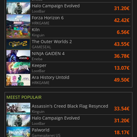
Halo Campaign Evolved
31.20€
LootBar
Forza Horizon 6
42.42€
HRKGAME
Kiln
6.56€
Kinguin
The Outer Worlds 2
43.55€
GAMESEAL
NINJA GAIDEN 4
36.78€
Eneba
Keeper
13.07€
LootBar
Ara History Untold
49.50€
HRKGAME
MEEST POPULAIR
Assassin's Creed Black Flag Resynced
33.54€
Kinguin
Halo Campaign Evolved
31.20€
LootBar
Palworld
18.17€
Gamesplanet US