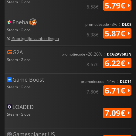
Steam · Global
5.79€
6.58€
Eneba
-8% :
promotiecode
DLC8
Steam · Global
5.87€
6.38€
Soortgelijke aanbiedingen
G2A
-28.26% :
promotiecode
DCG2AV6R3N
Steam · Global
6.22€
8.67€
Game Boost
-14% :
promotiecode
DLC14
Steam · Global
6.71€
7.80€
LOADED
7.09€
Steam · Global
Gamesplanet US