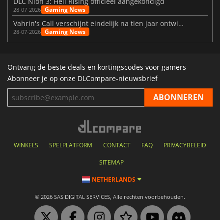
DLC Nioh 3: Hell Rising officieel aangekondigd
Gaming News
28-07-2026
Vahrin's Call verschijnt eindelijk na tien jaar ontwikkeling
Gaming News
28-07-2026
Ontvang de beste deals en kortingscodes voor gamers
Abonneer je op onze DLCompare-nieuwsbrief
WINKELS
SPELPLATFORM
CONTACT
FAQ
PRIVACYBELEID
SITEMAP
NETHERLANDS
© 2026 SAS DIGITAL SERVICES, Alle rechten voorbehouden.