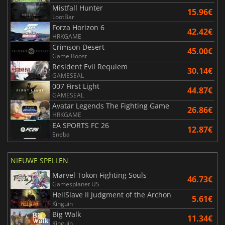
Mistfall Hunter
15.96€
LootBar
Forza Horizon 6
42.42€
HRKGAME
Crimson Desert
45.00€
Game Boost
Resident Evil Requiem
30.14€
GAMESEAL
007 First Light
44.87€
GAMESEAL
Avatar Legends The Fighting Game
26.86€
HRKGAME
EA SPORTS FC 26
12.87€
Eneba
NIEUWE SPELLEN
Marvel Tokon Fighting Souls
46.73€
Gamesplanet US
HellSlave II Judgment of the Archon
5.61€
Kinguin
Big Walk
11.34€
Kinguin