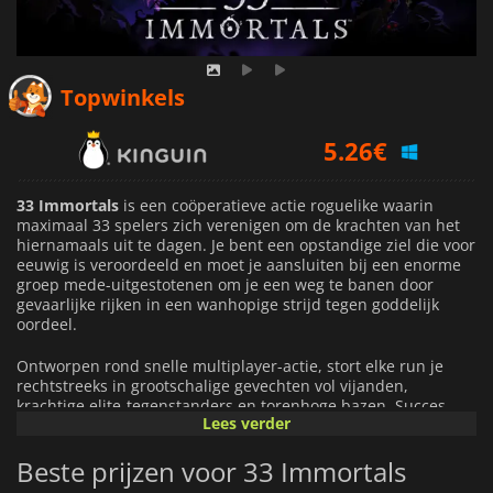
5.26
€
Topwinkels
5.87
€
7.99
€
33 Immortals
is een coöperatieve actie roguelike waarin
maximaal 33 spelers zich verenigen om de krachten van het
hiernamaals uit te dagen. Je bent een opstandige ziel die voor
eeuwig is veroordeeld en moet je aansluiten bij een enorme
groep mede-uitgestotenen om je een weg te banen door
gevaarlijke rijken in een wanhopige strijd tegen goddelijk
oordeel.
Ontworpen rond snelle multiplayer-actie, stort elke run je
rechtstreeks in grootschalige gevechten vol vijanden,
krachtige elite-tegenstanders en torenhoge bazen. Succes
Lees verder
hangt af van teamwork, snelle besluitvorming en het
vermogen om samen te werken met tientallen andere spelers
Beste prijzen voor 33 Immortals
terwijl de chaos zich over het slagveld ontvouwt.