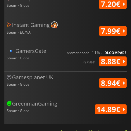
7.20€
Steam · Global
Instant Gaming
7.99€
Steam · EU/NA
GamersGate
-11% :
promotiecode
DLCOMPARE
Steam · Global
8.88€
9.98€
Gamesplanet UK
8.94€
Steam · Global
GreenmanGaming
14.89€
Steam · Global