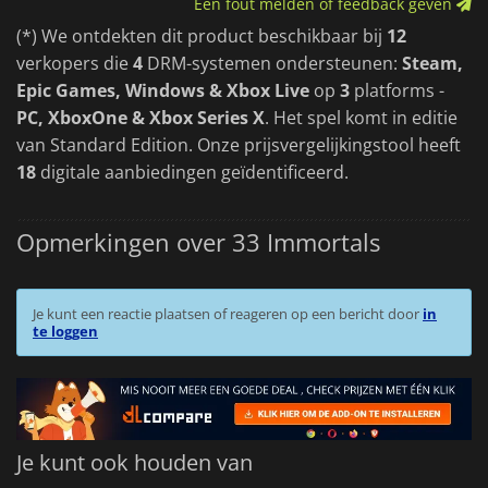
Een fout melden of feedback geven
(*) We ontdekten dit product beschikbaar bij
12
verkopers die
4
DRM-systemen ondersteunen:
Steam,
Epic Games, Windows & Xbox Live
op
3
platforms -
PC, XboxOne & Xbox Series X
. Het spel komt in editie
van Standard Edition. Onze prijsvergelijkingstool heeft
18
digitale aanbiedingen geïdentificeerd.
Opmerkingen over 33 Immortals
Je kunt een reactie plaatsen of reageren op een bericht door
in
te loggen
Je kunt ook houden van