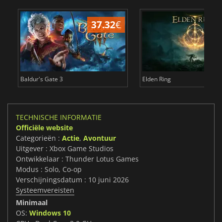
37.32
€
4
Baldur's Gate 3
Elden Ring
TECHNISCHE INFORMATIE
Officiële website
Categorieën :
Actie
,
Avontuur
Uitgever : Xbox Game Studios
Ontwikkelaar : Thunder Lotus Games
Modus : Solo, Co-op
Verschijningsdatum : 10 juni 2026
Systeemvereisten
Minimaal
OS:
Windows 10