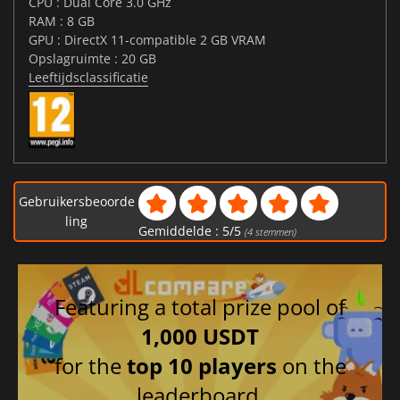
CPU : Dual Core 3.0 GHz
RAM : 8 GB
GPU : DirectX 11-compatible 2 GB VRAM
Opslagruimte : 20 GB
Leeftijdsclassificatie
Gebruikersbeoorde
ling
Gemiddelde :
5
/
5
(
4
stemmen)
Featuring a total prize pool of
1,000 USDT
for the
top 10 players
on the
leaderboard.