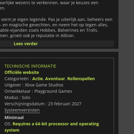
aarlijke wezens te verkennen, waar je keuzes een
en.
n vorm je eigen legende. Pas je uiterlijk aan, beheers een
- en magische gevechten, en neem het op tegen alles,
able-vijanden zoals Hobbes, Balverines en Trolls.
en, groeit ook je reputatie in Albion.
Lees verder
lleen over het zwaaien met een zwaard. Bouw een leven
d te verdienen als verhuurder of smid, romantiek na te
n precies te bepalen hoe je wilt dat de mensen van Albion
e relaties en reputatie beïnvloeden, waardoor je reis een
TECHNISCHE INFORMATIE
 jou.
Officiële website
Categorieën :
Actie
,
Avontuur
,
Rollenspellen
eld, onbevangen humor, gedenkwaardige personages en
Uitgever : Xbox Game Studios
Fable
de serie terug met een nieuw avontuur in plaats
e herbeleven. Of je nu de meest gevierde kampioen van
Ontwikkelaar : Playground Games
hte onruststoker, het is geheel aan jou.
Modus : Solo
Verschijningsdatum : 23 februari 2027
putatie alles, en een sprookjesachtig einde is nooit
Systeemvereisten
Minimaal
OS:
Requires a 64-bit processor and operating
system