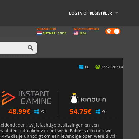
LOG IN OF REGISTREER
YOU ARE HERE
WE ALSO SUPPORT
Dark
NETHERLANDS
USA
mode
PC
Xbox Series X
48.99
€
54.75
€
PC
PC
eldendaden, twijfelachtige beslissingen en een
maal deel uitmaken van het werk.
Fable
is een nieuwe
y-RPG die je uitnodigt om een levendige open wereld vol