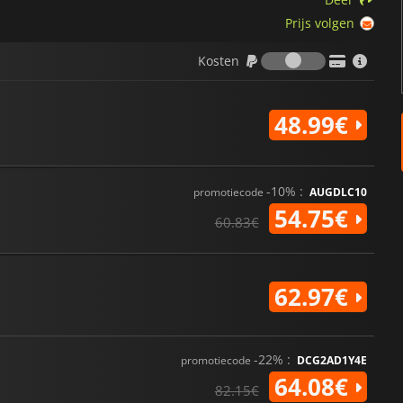
Prijs volgen
Kosten
Kosten
48.99€
-10% :
promotiecode
AUGDLC10
54.75€
60.83€
62.97€
-22% :
promotiecode
DCG2AD1Y4E
64.08€
82.15€