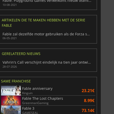
Fable: Playground Games verwelkomt nieuw teamlid
10-08-2021
ARTIKELEN DIE TE MAKEN HEBBEN MET DE SERIE
FABLE
Fable zal dezelfde motor gebruiken als de Forza spellen
06-05-2021
GERELATEERD NIEUWS
Vahrin's Call verschijnt eindelijk na tien jaar ontwikkeling
28-07-2026
SAME FRANCHISE
Fable anniversary
23.21€
Kinguin
Fable The Lost Chapters
8.99€
GreenmanGaming
Fable 3
73.14€
GAMESEAL