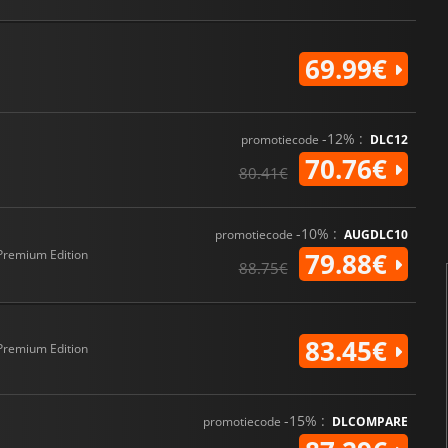
69.99€
-12% :
promotiecode
DLC12
70.76€
80.41€
-10% :
promotiecode
AUGDLC10
Premium Edition
79.88€
88.75€
83.45€
Premium Edition
-15% :
promotiecode
DLCOMPARE