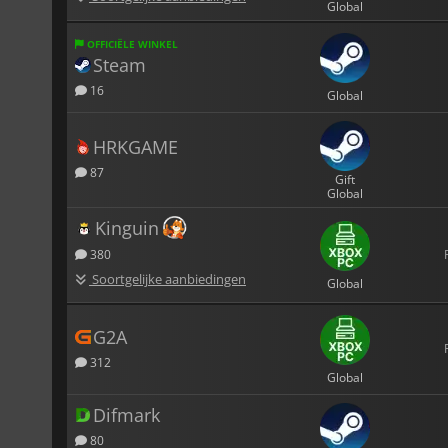
Global
OFFICIËLE WINKEL
Steam
16
Global
HRKGAME
87
Gift
Global
Kinguin
380
Soortgelijke aanbiedingen
Global
G2A
312
Global
Difmark
80