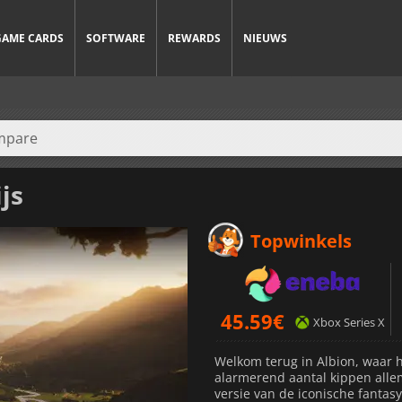
GAME CARDS
SOFTWARE
REWARDS
NIEUWS
js
Topwinkels
45.59
€
Xbox Series X
Welkom terug in Albion, waar h
alarmerend aantal kippen alle
versie van de iconische fantas