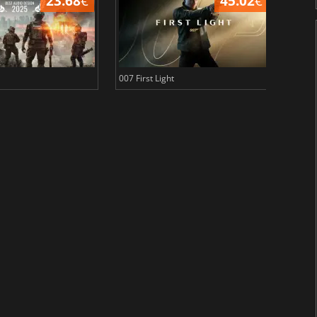
23.68
€
45.02
€
007 First Light
Baldu