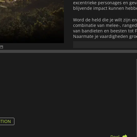
excentrieke personages en gev
blijvende impact kunnen hebb
Word de held die je wilt zijn e
combinatie van melee-, ranged
van bandieten en beesten tot F
Naarmate je vaardigheden groei
Maar een held zijn gaat niet a
op naast het slagveld door gel
jagen, een gezin te stichten e
je herinneren. Elke actie kan j
verhaal wordt dat uniek is voor
Met zijn kleurrijke open wer
betekenisvolle keuzes, brengt
van simpelweg zijn verleden t
Albion wordt of de meest beruc
Onthoud gewoon: in Albion is re
gegarandeerd.
ITION
Deel