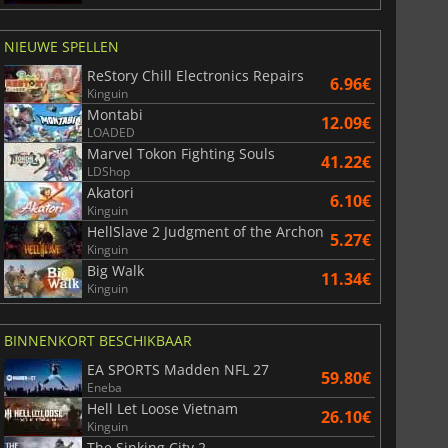
NIEUWE SPELLEN
ReStory Chill Electronics Repairs
6.96€
Kinguin
Montabi
12.09€
LOADED
Marvel Tokon Fighting Souls
41.22€
LDShop
Akatori
6.10€
Kinguin
HellSlave 2 Judgment of the Archon
5.27€
Kinguin
Big Walk
11.34€
Kinguin
BINNENKORT BESCHIKBAAR
EA SPORTS Madden NFL 27
59.80€
Eneba
Hell Let Loose Vietnam
26.10€
Kinguin
The Sinking City 2