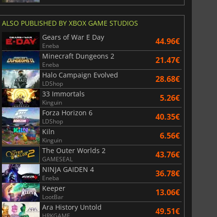
ALSO PUBLISHED BY XBOX GAME STUDIOS
Gears of War E Day
44.96€
Eneba
Minecraft Dungeons 2
21.47€
Eneba
Halo Campaign Evolved
28.68€
LDShop
33 Immortals
5.26€
Kinguin
Forza Horizon 6
40.35€
LDShop
Kiln
6.56€
Kinguin
The Outer Worlds 2
43.76€
GAMESEAL
NINJA GAIDEN 4
36.78€
Eneba
Keeper
13.06€
LootBar
Ara History Untold
49.51€
HRKGAME