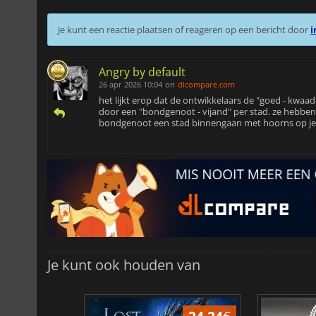
Je kunt een reactie plaatsen of reageren op een bericht door
i
Angry by default
26 apr 2026 10:04
on
dlcompare.com
het lijkt erop dat de ontwikkelaars de "goed - kwaa
door een "bondgenoot - vijand" per stad. ze hebben 
bondgenoot een stad binnengaan met hoorns op je 
Je kunt ook houden van