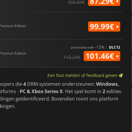
87.29€
102.69€
99.99€
Premium Edition
-12% :
promotiecode
DLC12
Premium Edition
101.46€
115.29€
Een fout melden of feedback geven
kopers die
4
DRM-systemen ondersteunen:
Windows,
atforms -
PC & Xbox Series X
. Het spel komt in
2
edities.
dingen geïdentificeerd. Bovendien toont ons platform
kingen.