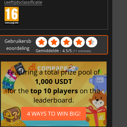
Leeftijdsclassificatie
Gebruikersb
eoordeling
Gemiddelde :
4.5
/
5
(
11
stemmen)
Featuring a total prize pool of
1,000 USDT
for the
top 10 players
on the
leaderboard.
4 WAYS TO WIN BIG!