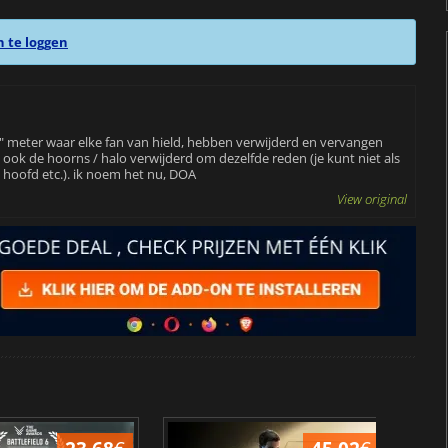
n te loggen
d" meter waar elke fan van hield, hebben verwijderd en vervangen
ook de hoorns / halo verwijderd om dezelfde reden (je kunt niet als
hoofd etc.). ik noem het nu, DOA
View original