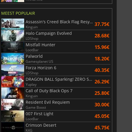
36.35
€
41.12
€
MEEST POPULAIR
Assassin's Creed Black Flag Resynced
37.75€
Kinguin
r's Gate 3
Elden Ring
Halo Campaign Evolved
28.68€
LDShop
Mistfall Hunter
15.96€
LootBar
Palworld
18.20€
Gamesplanet US
Forza Horizon 6
40.35€
LDShop
DRAGON BALL Sparking! ZERO Super Limit Breaking NEO
26.29€
Yuplay
Call of Duty Black Ops 7
25.80€
Kinguin
Resident Evil Requiem
30.00€
Game Boost
007 First Light
45.05€
LootBar
Crimson Desert
45.75€
K4G