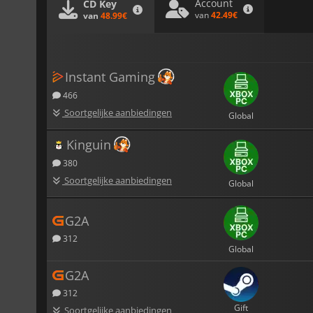
Account
CD Key
van
42.49€
van
48.99€
Instant Gaming
466
Soortgelijke aanbiedingen
Global
Kinguin
380
Soortgelijke aanbiedingen
Global
G2A
312
Global
G2A
312
Gift
Soortgelijke aanbiedingen