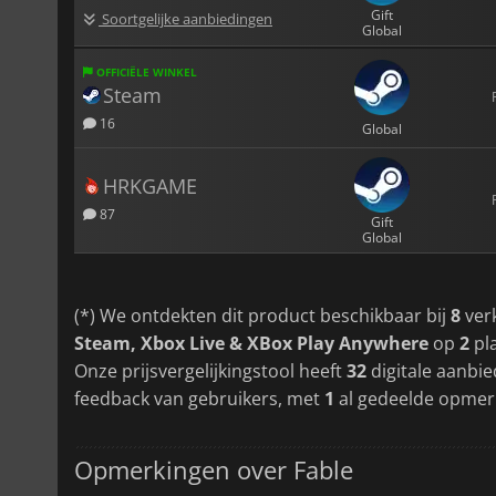
Gift
Soortgelijke aanbiedingen
Global
OFFICIËLE WINKEL
Steam
16
Global
HRKGAME
87
Gift
Global
(*) We ontdekten dit product beschikbaar bij
8
ver
Steam, Xbox Live & XBox Play Anywhere
op
2
pl
Onze prijsvergelijkingstool heeft
32
digitale aanbie
feedback van gebruikers, met
1
al gedeelde opmer
Opmerkingen over Fable