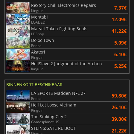
ReStory Chill Electronics Repairs
7.37€
Kinguin
Montabi
12.09€
LOADED
Marvel Tokon Fighting Souls
41.22€
LDShop
Doloc Town
5.09€
Eneba
Akatori
6.10€
Kinguin
HellSlave 2 Judgment of the Archon
5.25€
Kinguin
BINNENKORT BESCHIKBAAR
EA SPORTS Madden NFL 27
59.80€
Eneba
Hell Let Loose Vietnam
26.10€
Kinguin
The Sinking City 2
39.00€
Gamesplanet US
STEINS;GATE RE BOOT
21.22€
Kinguin