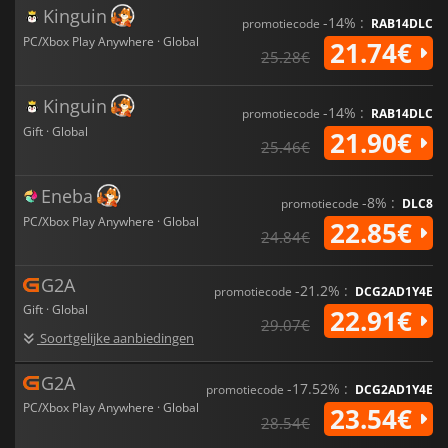
Kinguin
-14% :
promotiecode
RAB14DLC
PC/Xbox Play Anywhere · Global
21.74€
25.28€
Kinguin
-14% :
promotiecode
RAB14DLC
Gift · Global
21.90€
25.46€
Eneba
-8% :
promotiecode
DLC8
PC/Xbox Play Anywhere · Global
22.85€
24.84€
G2A
-21.2% :
promotiecode
DCG2AD1Y4E
Gift · Global
22.91€
29.07€
Soortgelijke aanbiedingen
G2A
-17.52% :
promotiecode
DCG2AD1Y4E
PC/Xbox Play Anywhere · Global
23.54€
28.54€