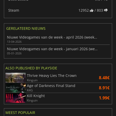
Steam
12952
/ 803
GERELATEERD NIEUWS
Niuwe Videogames van de week - april 2026 (week 16)
13-04-2026
Niuwe Videogames van de week - januari 2026 (week 2)
05-01-2026
ALSO PUBLISHED BY PLAYSIDE
Thrive Heavy Lies The Crown
8.48€
Kinguin
Age of Darkness Final Stand
8.91€
K4G
Kill Knight
1.99€
Kinguin
MEEST POPULAIR