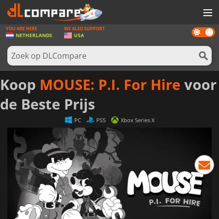
YOU ARE HERE
WE ALSO SUPPORT
Dark
SPELLEN
NETHERLANDS
USA
mode
GAME CARDS
SOFTWARE
Koop
MOUSE: P.I. For Hire
voor
REWARDS
de Beste Prijs
NIEUWS
PC
PS5
Xbox Series X
LOG IN OF REGISTREER