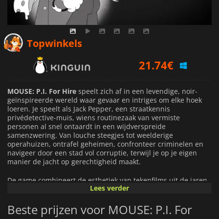
21.74
€
Topwinkels
22.85
€
19.14
€
MOUSE: P.I. For Hire
speelt zich af in een levendige, noir-
geïnspireerde wereld waar gevaar en intriges om elke hoek
loeren. Je speelt als Jack Pepper, een straatkennis
privédetective-muis, wiens routinezaak van vermiste
personen al snel ontaardt in een wijdverspreide
samenzwering. Van louche steegjes tot weelderige
operahuizen, ontrafel geheimen, confronteer criminelen en
navigeer door een stad vol corruptie, terwijl je op je eigen
manier de jacht op gerechtigheid maakt.
De game combineert de esthetiek van tekenfilms uit de jaren
Lees verder
30 met een moderne first-person shooter-ervaring. Elke
omgeving is nauwgezet met de hand getekend in contrastrijk
Beste prijzen voor MOUSE: P.I. For
zwart-wit, wat zorgt voor een stijlvolle, filmische achtergrond
voor je onderzoeken. Een swingende bigband-jazz soundtrack