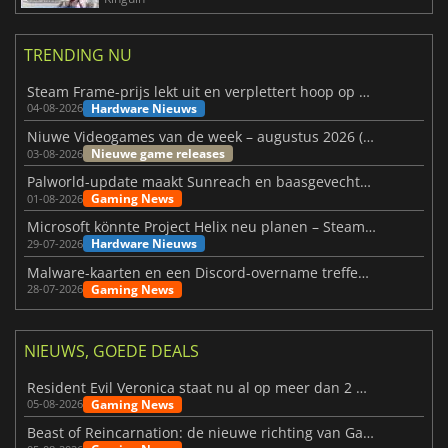
TRENDING NU
Steam Frame-prijs lekt uit en verplettert hoop op betaalbare VR
Hardware Nieuws
04-08-2026
Niuwe Videogames van de week – augustus 2026 (week 32)
Nieuwe game releases
03-08-2026
Palworld-update maakt Sunreach en baasgevechten stabieler
Gaming News
01-08-2026
Microsoft könnte Project Helix neu planen – Steam-Support wackelt
Hardware Nieuws
29-07-2026
Malware-kaarten en een Discord-overname treffen Meccha Chameleon
Gaming News
28-07-2026
NIEUWS, GOEDE DEALS
Resident Evil Veronica staat nu al op meer dan 2 miljoen verlanglijstjes
Gaming News
05-08-2026
Beast of Reincarnation: de nieuwe richting van Game Freak