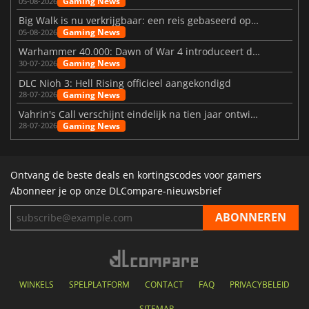
Gaming News
05-08-2026
Big Walk is nu verkrijgbaar: een reis gebaseerd op vriendschap
Gaming News
05-08-2026
Warhammer 40.000: Dawn of War 4 introduceert de Necron-factie
Gaming News
30-07-2026
DLC Nioh 3: Hell Rising officieel aangekondigd
Gaming News
28-07-2026
Vahrin's Call verschijnt eindelijk na tien jaar ontwikkeling
Gaming News
28-07-2026
Ontvang de beste deals en kortingscodes voor gamers
Abonneer je op onze DLCompare-nieuwsbrief
WINKELS
SPELPLATFORM
CONTACT
FAQ
PRIVACYBELEID
SITEMAP