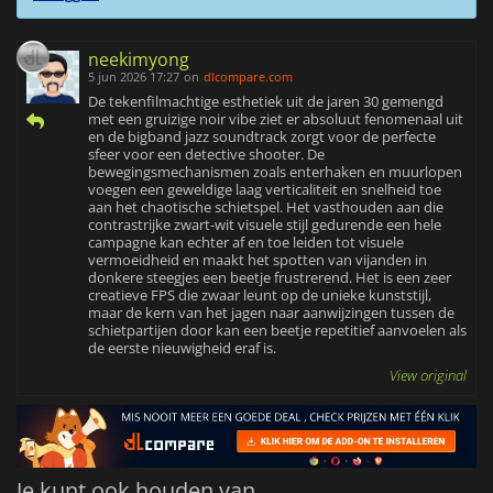
neekimyong
5 jun 2026 17:27
on
dlcompare.com
De tekenfilmachtige esthetiek uit de jaren 30 gemengd
met een gruizige noir vibe ziet er absoluut fenomenaal uit
en de bigband jazz soundtrack zorgt voor de perfecte
sfeer voor een detective shooter. De
bewegingsmechanismen zoals enterhaken en muurlopen
voegen een geweldige laag verticaliteit en snelheid toe
aan het chaotische schietspel. Het vasthouden aan die
contrastrijke zwart-wit visuele stijl gedurende een hele
campagne kan echter af en toe leiden tot visuele
vermoeidheid en maakt het spotten van vijanden in
donkere steegjes een beetje frustrerend. Het is een zeer
creatieve FPS die zwaar leunt op de unieke kunststijl,
maar de kern van het jagen naar aanwijzingen tussen de
schietpartijen door kan een beetje repetitief aanvoelen als
de eerste nieuwigheid eraf is.
View original
Je kunt ook houden van