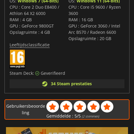
OS:
Windows 7 (64-bits)
OS:
Windows 11 (64-bits)
CPU : Core 2 Duo E8400 /
CPU : Core i5 9600 / Ryzen
Athlon 64 X2 6000
3600
RAM : 4 GB
RAM : 16 GB
GPU : GeForce 9800GT
GPU : GeForce 3060 / Intel
Opslagruimte : 4 GB
Arc B570 / Radeon 6600
Opslagruimte : 20 GB
Leeftijdsclassificatie
Steam Deck:
Geverifieerd
34 Steam prestaties
Gebruikersbeoorde
ling
Gemiddelde :
5
/
5
(
2
stemmen)