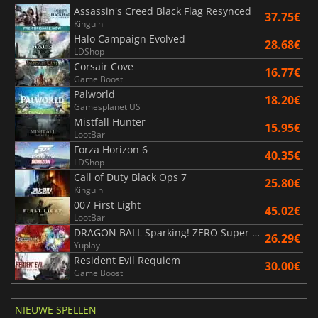
Assassin's Creed Black Flag Resynced
37.75€
Kinguin
Halo Campaign Evolved
28.68€
LDShop
Corsair Cove
16.77€
Game Boost
Palworld
18.20€
Gamesplanet US
Mistfall Hunter
15.95€
LootBar
Forza Horizon 6
40.35€
LDShop
Call of Duty Black Ops 7
25.80€
Kinguin
007 First Light
45.02€
LootBar
DRAGON BALL Sparking! ZERO Super Limit Breaking NEO
26.29€
Yuplay
Resident Evil Requiem
30.00€
Game Boost
NIEUWE SPELLEN