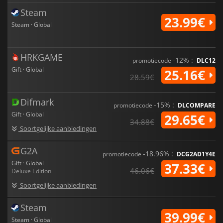
Steam
23.99€
Steam · Global
HRKGAME
-12% :
promotiecode
DLC12
Gift · Global
25.16€
28.59€
Difmark
-15% :
promotiecode
DLCOMPARE
Gift · Global
29.65€
34.88€
Soortgelijke aanbiedingen
G2A
-18.96% :
promotiecode
DCG2AD1Y4E
Gift · Global
37.33€
46.06€
Deluxe Edition
Soortgelijke aanbiedingen
Steam
39.99€
Steam · Global