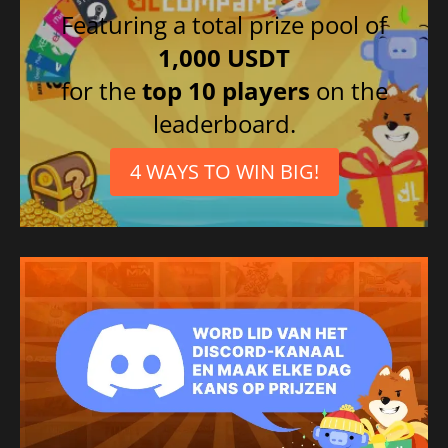
Featuring a total prize pool of
1,000 USDT
for the
top 10 players
on the
leaderboard.
4 WAYS TO WIN BIG!