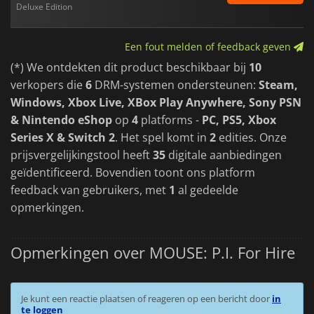
Deluxe Edition
Een fout melden of feedback geven
(*) We ontdekten dit product beschikbaar bij
10
verkopers die
6
DRM-systemen ondersteunen:
Steam,
Windows, Xbox Live, XBox Play Anywhere, Sony PSN
& Nintendo eShop
op
4
platforms -
PC, PS5, Xbox
Series X & Switch 2
. Het spel komt in
2
edities. Onze
prijsvergelijkingstool heeft
35
digitale aanbiedingen
geïdentificeerd. Bovendien toont ons platform
feedback van gebruikers, met
1
al gedeelde
opmerkingen.
Opmerkingen over MOUSE: P.I. For Hire
Je kunt een reactie plaatsen of reageren op een bericht door
in
te loggen