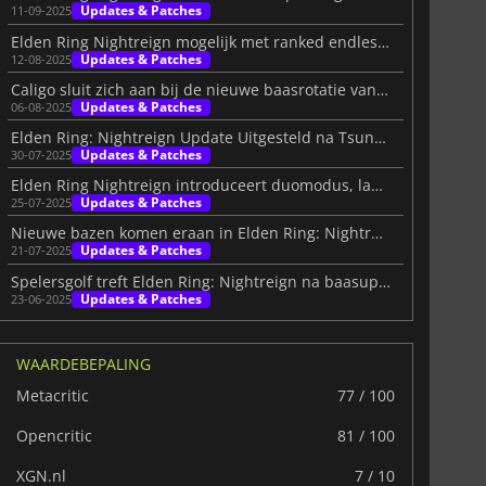
Updates & Patches
11-09-2025
Elden Ring Nightreign mogelijk met ranked endless mode
Updates & Patches
12-08-2025
Caligo sluit zich aan bij de nieuwe baasrotatie van Elden Ring: Nightreign
Updates & Patches
06-08-2025
Elden Ring: Nightreign Update Uitgesteld na Tsunami-alarm
Updates & Patches
30-07-2025
Elden Ring Nightreign introduceert duomodus, lancering 30 juli
Updates & Patches
25-07-2025
Nieuwe bazen komen eraan in Elden Ring: Nightreign op 31 juli
Updates & Patches
21-07-2025
Spelersgolf treft Elden Ring: Nightreign na baasupdate
Updates & Patches
23-06-2025
WAARDEBEPALING
Metacritic
77 / 100
Opencritic
81 / 100
XGN.nl
7 / 10