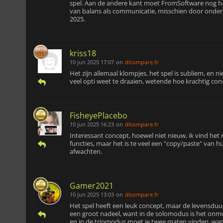
spel. Aan de andere kant moet FromSoftware nog har
van balans als communicatie, misschien door onderst
2025.
kriss18
10 jun 2025 17:07
on
dlcompare.fr
Het zijn allemaal klompjes, het spel is subliem, en n
veel opti weet te draaien, wetende hoe krachtig cons
FisheyePlacebo
10 jun 2025 16:23
on
dlcompare.fr
Interessant concept, hoewel niet nieuw, ik vind he
functies, maar het is te veel een "copy/paste" van h
afwachten.
Gamer2021
10 jun 2025 13:03
on
dlcompare.fr
Het spel heeft een leuk concept, maar de levensduur i
een groot nadeel, want in de solomodus is het onmoge
en in de triomodus moet je twee maten vinden, want 