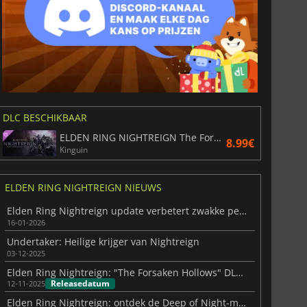
DLC BESCHIKBAAR
ELDEN RING NIGHTREIGN The Forsaken Hollows
8.99€
Kinguin
ELDEN RING NIGHTREIGN NIEUWS
Elden Ring Nightreign update verbetert zwakke personages en balans
16-01-2026
Undertaker: Heilige krijger van Nightreign
03-12-2025
Elden Ring Nightreign: "The Forsaken Hollows" DLC arriveert 4 december
Releasedatum
12-11-2025
Elden Ring Nightreign: ontdek de Deep of Night-modus