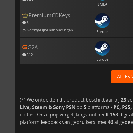
EMEA
PremiumCDKeys
8
Soortgelijke aanbiedingen
Europe
G2A
312
Europe
ALLES
(*) We ontdekten dit product beschikbaar bij
23
ve
Live, Steam & Sony PSN
op
5
platforms -
PC, PS5,
edities. Onze prijsvergelijkingstool heeft
153
digita
platform feedback van gebruikers, met
46
al gedee