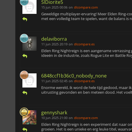
SlDiorite5
15 jun 2025 00:06
on
dlcompare.com
Geweldige multiplayer-ervaring! Meer Elden Ring-co
met een volledig team te spelen, want de balans is ni
delaviborra
11 jun 2025 20:19
on
dlcompare.es
Elden Ring Nightreign is een aangename verrassin
ideeën in de industrie, zoals Rogue Lite en Battle Ro
6848ccf1b36c0_nobody_none
11 jun 2025 02:45
on
dlcompare.es
Enorme wereld, ik word de hele tijd gedood, maar ik
uitrusting gevonden en ben meteen dood. Het voelt v
gennyshark
10 jun 2025 21:00
on
dlcompare.com
Elden Ring Nightreign is een experiment dat naar onz
groeien. Het is een unieke en erg leuke titel, waarva