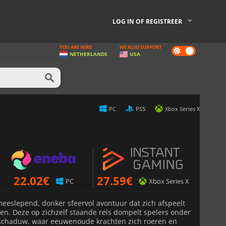
LOG IN OF REGISTREER
YOU ARE HERE
WE ALSO SUPPORT
Dark
NETHERLANDS
USA
mode
PC
PS5
Xbox Series X
22.02
€
27.59
€
PC
Xbox Series X
eeslepend, donker sfeervol avontuur dat zich afspeelt
en. Deze op zichzelf staande reis dompelt spelers onder
n schaduw, waar eeuwenoude krachten zich roeren en