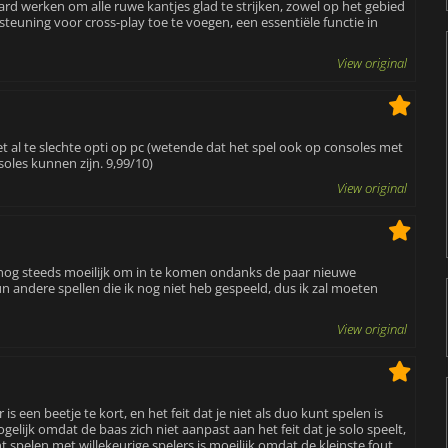
d werken om alle ruwe kantjes glad te strijken, zowel op het gebied
euning voor cross-play toe te voegen, een essentiële functie in
View original
iet al te slechte opti op pc (wetende dat het spel ook op consoles met
oles kunnen zijn. 9,99/10)
View original
t nog steeds moeilijk om in te komen ondanks de paar nieuwe
un andere spellen die ik nog niet heb gespeeld, dus ik zal moeten
View original
s een beetje te kort, en het feit dat je niet als duo kunt spelen is
lijk omdat de baas zich niet aanpast aan het feit dat je solo speelt,
spelen met willekeurige spelers is moeilijk omdat de kleinste fout