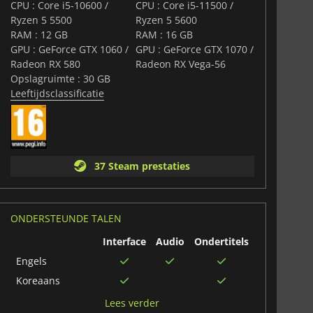
CPU : Core i5-10600 /
CPU : Core i5-11500 /
n spannende en zeer herspeelbare ervaring in een
Ryzen 5 5500
Ryzen 5 5600
rdigheid, strategie en teamwork op de proef stelt en
RAM : 12 GB
RAM : 16 GB
eimen bevat die wachten om ontdekt te worden.
GPU : GeForce GTX 1060 /
GPU : GeForce GTX 1070 /
Radeon RX 580
Radeon RX Vega-56
Opslagruimte : 30 GB
Leeftijdsclassificatie
37 Steam prestaties
ONDERSTEUNDE TALEN
Interface
Audio
Ondertitels
Engels
Koreaans
Traditioneel
Lees verder
Chinees