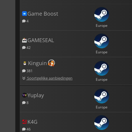
Game Boost
4
Europe
GAMESEAL
42
Europe
Kinguin
381
Soortgelijke aanbiedingen
Europe
Yuplay
8
Europe
K4G
46