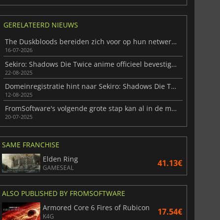
GERELATEERD NIEUWS
The Duskbloods bereiden zich voor op hun netwerktest
16-07-2026
Sekiro: Shadows Die Twice anime officieel bevestigd op Gamescom
22-08-2025
Domeinregistratie hint naar Sekiro: Shadows Die Twice anime adaptatie
12-08-2025
FromSoftware's volgende grote stap kan al in de maak zijn
20-07-2025
SAME FRANCHISE
Elden Ring
41.13€
GAMESEAL
ALSO PUBLISHED BY FROMSOFTWARE
Armored Core 6 Fires of Rubicon
17.54€
K4G