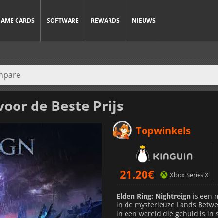
GAME CARDS
SOFTWARE
REWARDS
NIEUWS
voor de Beste Prijs
Topwinkels
21.20
€
Xbox Series X
Elden Ring: Nightreign
is een m
in de mysterieuze Lands Betwe
in een wereld die gehuld is i