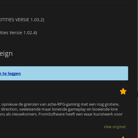
ITIES VERSIE 1.03.2)
ies Versie 1.02.4)
eign
n te loggen
gt opnieuw de grenzen van actie-RPG-gaming met een nog grotere,
t direction, veeleisende maar lonende gameplay en boeiende lore
fans als nieuwkomers. FromSoftware heeft een waar kunstwerk voor
View original