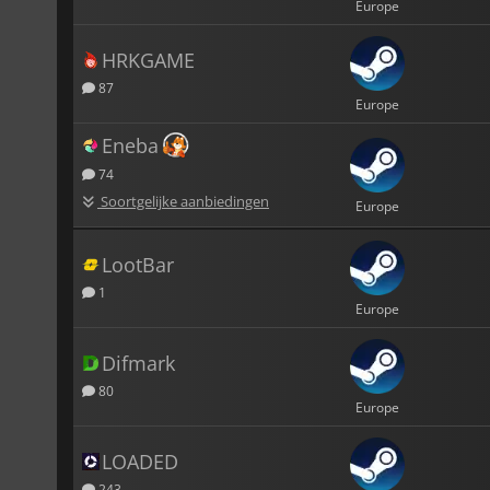
Europe
HRKGAME
87
Europe
Eneba
74
Soortgelijke aanbiedingen
Europe
LootBar
1
Europe
Difmark
80
Europe
LOADED
243