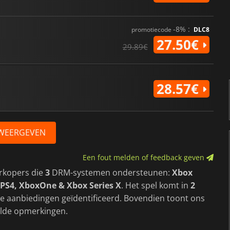
-8% :
promotiecode
DLC8
27.50€
29.89€
28.57€
 WEERGEVEN
Een fout melden of feedback geven
rkopers die
3
DRM-systemen ondersteunen:
Xbox
 PS4, XboxOne & Xbox Series X
. Het spel komt in
2
le aanbiedingen geïdentificeerd. Bovendien toont ons
lde opmerkingen.