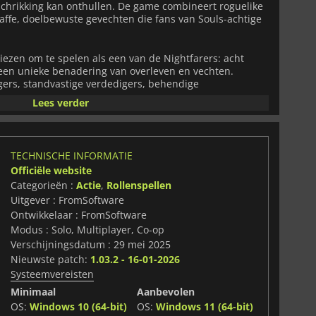
schrikking kan onthullen. De game combineert roguelike
affe, doelbewuste gevechten die fans van Souls-achtige
ezen om te spelen als een van de Nightfarers: acht
 een unieke benadering van overleven en vechten.
jgers, standvastige verdedigers, behendige
ge tovenaars worden, waardoor er eindeloze strategieën
Lees verder
jn. De Wylder bijvoorbeeld balanceert snelheid en
es, de Guardian blinkt uit in het afschermen van
 van de frontlinies, terwijl de Ironeye vijanden van een
recieze afstandsaanvallen. De Raider richt verpletterende
TECHNISCHE INFORMATIE
e gebruikt magie om het slagveld van een afstand te
Officiële website
s zijn gespecialiseerd in stealth, hybride gevechten of
oor elke klasse anders aanvoelt en essentieel is in een
Categorieën :
Actie
,
Rollenspellen
Uitgever : FromSoftware
Ontwikkelaar : FromSoftware
suggestie is de sleutel tot overleven. De vaardigheden
Modus : Solo, Multiplayer, Co-op
ndere aan en als je hun interacties onder de knie hebt,
Verschijningsdatum : 29 mei 2025
ijke gevechten veranderen in momenten van triomf.
Nieuwste patch:
1.03.2 - 16-01-2026
coördineren, zich aanpassen aan veranderende
Systeemvereisten
ategisch combineren om enorme eindbazen en
hten te overwinnen.
Minimaal
Aanbevolen
OS:
Windows 10 (64-bit)
OS:
Windows 11 (64-bit)
n, evoluerende uitdagingen en rijke personagevariatie