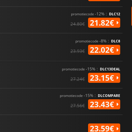
-12% :
promotiecode
DLC12
21.82€
24.80€
-8% :
promotiecode
DLC8
22.02€
23.93€
-15% :
promotiecode
DLC13DEAL
23.15€
27.24€
-15% :
promotiecode
DLCOMPARE
23.43€
27.56€
23.59€