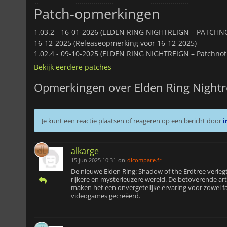
Patch-opmerkingen
1.03.2 -
16-01-2026 (ELDEN RING NIGHTREIGN – PATCHNOT
16-12-2025 (Releaseopmerking voor 16-12-2025)
1.02.4 -
09-10-2025 (ELDEN RING NIGHTREIGN – Patchnotit
Bekijk eerdere patches
Opmerkingen over Elden Ring Nightr
Je kunt een reactie plaatsen of reageren op een bericht door
i
alkarge
15 jun 2025 10:31
on
dlcompare.fr
De nieuwe Elden Ring: Shadow of the Erdtree verle
rijkere en mysterieuzere wereld. De betoverende ar
maken het een onvergetelijke ervaring voor zowel 
videogames gecreëerd.