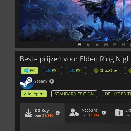
Beste prijzen voor Elden Ring Nigh
PC
PS5
PS4
XboxOne
Steam
Alle typen
STANDARD EDITION
DELUXE EDIT
Account
Ex
CD Key
van
13.59€
va
van
21.14€