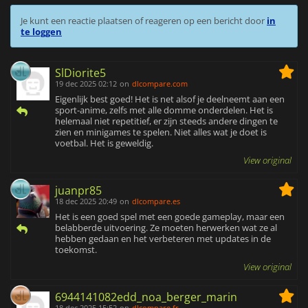
Je kunt een reactie plaatsen of reageren op een bericht door
in
te loggen
SlDiorite5
19 dec 2025 02:12
on
dlcompare.com
Eigenlijk best goed! Het is net alsof je deelneemt aan een
sport-anime, zelfs met alle domme onderdelen. Het is
helemaal niet repetitief, er zijn steeds andere dingen te
zien en minigames te spelen. Niet alles wat je doet is
voetbal. Het is geweldig.
View original
juanpr85
18 dec 2025 20:49
on
dlcompare.es
Het is een goed spel met een goede gameplay, maar een
belabberde uitvoering. Ze moeten herwerken wat ze al
hebben gedaan en het verbeteren met updates in de
toekomst.
View original
6944141082edd_noa_berger_marin
18 dec 2025 15:52
on
dlcompare.fr