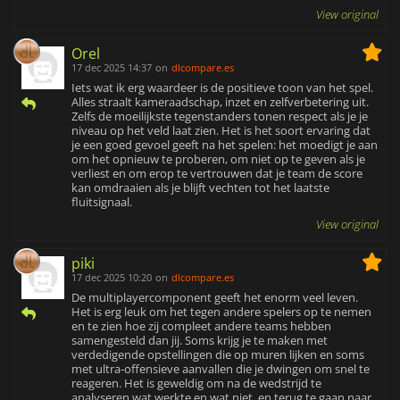
View original
Orel
17 dec 2025 14:37
on
dlcompare.es
Iets wat ik erg waardeer is de positieve toon van het spel.
Alles straalt kameraadschap, inzet en zelfverbetering uit.
Zelfs de moeilijkste tegenstanders tonen respect als je je
niveau op het veld laat zien. Het is het soort ervaring dat
je een goed gevoel geeft na het spelen: het moedigt je aan
om het opnieuw te proberen, om niet op te geven als je
verliest en om erop te vertrouwen dat je team de score
kan omdraaien als je blijft vechten tot het laatste
fluitsignaal.
View original
piki
17 dec 2025 10:20
on
dlcompare.es
De multiplayercomponent geeft het enorm veel leven.
Het is erg leuk om het tegen andere spelers op te nemen
en te zien hoe zij compleet andere teams hebben
samengesteld dan jij. Soms krijg je te maken met
verdedigende opstellingen die op muren lijken en soms
met ultra-offensieve aanvallen die je dwingen om snel te
reageren. Het is geweldig om na de wedstrijd te
analyseren wat werkte en wat niet, en terug te gaan naar