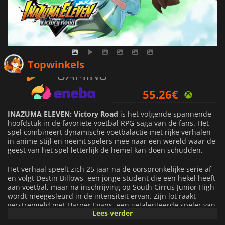
52.99
€
Topwinkels
55.26
€
66.57
€
INAZUMA ELEVEN: Victory Road
is het volgende spannende
hoofdstuk in de favoriete voetbal RPG-saga van de fans. Het
spel combineert dynamische voetbalactie met rijke verhalen
in anime-stijl en neemt spelers mee naar een wereld waar de
geest van het spel letterlijk de hemel kan doen schudden.
Het verhaal speelt zich 25 jaar na de oorspronkelijke serie af
en volgt Destin Billows, een jonge student die een hekel heeft
aan voetbal, maar na inschrijving op South Cirrus Junior High
wordt meegesleurd in de intensiteit ervan. Zijn lot raakt
verstrengeld met Harper Evans, een getalenteerde speler van
Lees verder
het legendarische Raimon Junior High. Wat begint als een
botsing van wilskracht leidt al snel tot een reis vol groei,