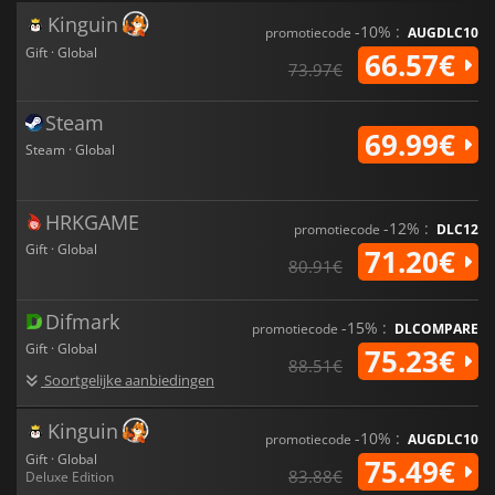
avatar aan en smeed nieuwe vriendschappen via het
Kinguin
prachtige spel.
-10% :
promotiecode
AUGDLC10
Gift · Global
66.57€
73.97€
Steam
69.99€
Steam · Global
HRKGAME
-12% :
promotiecode
DLC12
Gift · Global
71.20€
80.91€
Difmark
-15% :
promotiecode
DLCOMPARE
Gift · Global
75.23€
88.51€
Soortgelijke aanbiedingen
Kinguin
-10% :
promotiecode
AUGDLC10
Gift · Global
75.49€
83.88€
Deluxe Edition