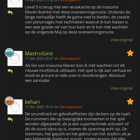
Level 5 is terug met een wraakactie op de Inazuma
Eleven-licentie met deze overwinningsroute. Ondanks de
lange verhaallijn heeft de game veel te bieden, de creatie
van personages met technieken waaruit ik kan kiezen is
een zeer goede zet van hun kant en ik kan niet wachten
op de volgende Maj op deze overwinningsroute.
View original
MastroGino
17 dec 2025 23:37
on
dlcompare.it
Als fan van Inazuma Eleven kon ik niet wachten tot dit
nieuwe hoofdstuk uitkwam. Het spel is rijk aan verhaal en
modi en je kunt er vele uren in doorbrengen. Absoluut
een aanrader
View original
kehari
17 dec 2025 19:15
on
dlcompare.es
De soundtrack en geluidseffecten zijn de kers op de taart.
De nummers die op belangrijke momenten in het spel
worden afgespeeld, als je een supertechniek activeert of
als de score bijna op is, voeren de spanning echt op. De
stemmen, het gejuich en het gebrul van het stadion als je
een belangrijk doelpunt scoort, zorgen ervoor dat elke