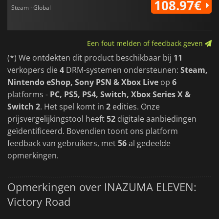
108.97€
Steam · Global
Een fout melden of feedback geven
(*) We ontdekten dit product beschikbaar bij
11
verkopers die
4
DRM-systemen ondersteunen:
Steam,
Nintendo eShop, Sony PSN & Xbox Live
op
6
platforms -
PC, PS5, PS4, Switch, Xbox Series X &
Switch 2
. Het spel komt in
2
edities. Onze
prijsvergelijkingstool heeft
52
digitale aanbiedingen
geïdentificeerd. Bovendien toont ons platform
feedback van gebruikers, met
56
al gedeelde
opmerkingen.
Opmerkingen over INAZUMA ELEVEN:
Victory Road