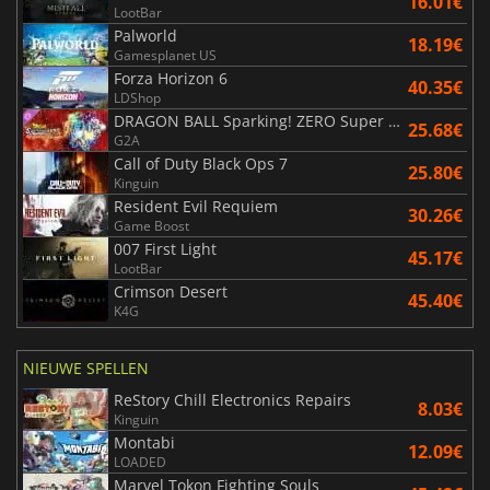
16.01€
LootBar
Palworld
18.19€
Gamesplanet US
Forza Horizon 6
40.35€
LDShop
DRAGON BALL Sparking! ZERO Super Limit Breaking NEO
25.68€
G2A
Call of Duty Black Ops 7
25.80€
Kinguin
Resident Evil Requiem
30.26€
Game Boost
007 First Light
45.17€
LootBar
Crimson Desert
45.40€
K4G
NIEUWE SPELLEN
ReStory Chill Electronics Repairs
8.03€
Kinguin
Montabi
12.09€
LOADED
Marvel Tokon Fighting Souls