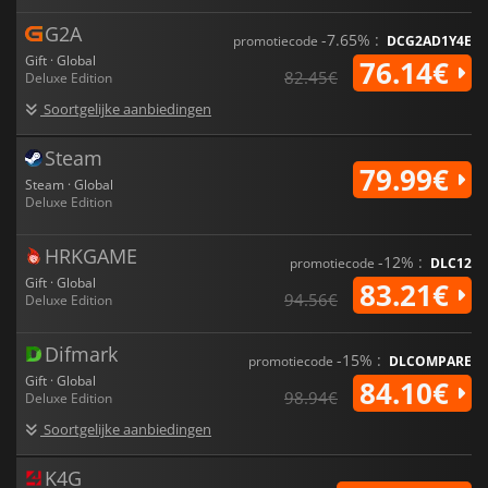
G2A
-7.65% :
promotiecode
DCG2AD1Y4E
Gift · Global
76.14€
82.45€
Deluxe Edition
Soortgelijke aanbiedingen
Steam
79.99€
Steam · Global
Deluxe Edition
HRKGAME
-12% :
promotiecode
DLC12
Gift · Global
83.21€
94.56€
Deluxe Edition
Difmark
-15% :
promotiecode
DLCOMPARE
Gift · Global
84.10€
98.94€
Deluxe Edition
Soortgelijke aanbiedingen
K4G