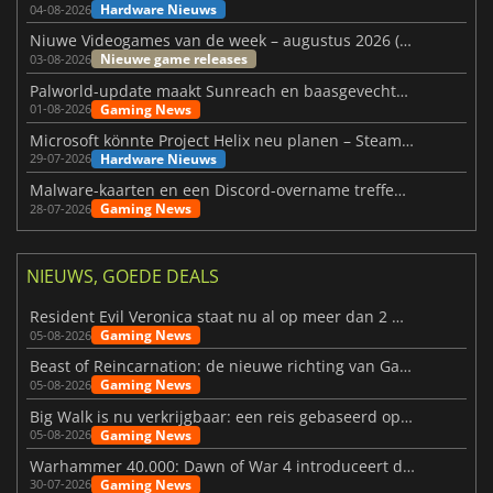
Hardware Nieuws
04-08-2026
Niuwe Videogames van de week – augustus 2026 (week 32)
Nieuwe game releases
03-08-2026
Palworld-update maakt Sunreach en baasgevechten stabieler
Gaming News
01-08-2026
Microsoft könnte Project Helix neu planen – Steam-Support wackelt
Hardware Nieuws
29-07-2026
Malware-kaarten en een Discord-overname treffen Meccha Chameleon
Gaming News
28-07-2026
NIEUWS, GOEDE DEALS
Resident Evil Veronica staat nu al op meer dan 2 miljoen verlanglijstjes
Gaming News
05-08-2026
Beast of Reincarnation: de nieuwe richting van Game Freak
Gaming News
05-08-2026
Big Walk is nu verkrijgbaar: een reis gebaseerd op vriendschap
Gaming News
05-08-2026
Warhammer 40.000: Dawn of War 4 introduceert de Necron-factie
Gaming News
30-07-2026