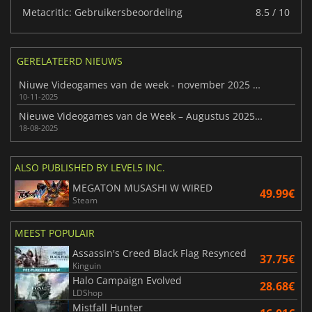
Metacritic: Gebruikersbeoordeling
8.5 / 10
GERELATEERD NIEUWS
Niuwe Videogames van de week - november 2025 (week 46)
10-11-2025
Nieuwe Videogames van de Week – Augustus 2025 (Week 34)
18-08-2025
ALSO PUBLISHED BY LEVEL5 INC.
MEGATON MUSASHI W WIRED
49.99€
Steam
MEEST POPULAIR
Assassin's Creed Black Flag Resynced
37.75€
Kinguin
Halo Campaign Evolved
28.68€
LDShop
Mistfall Hunter