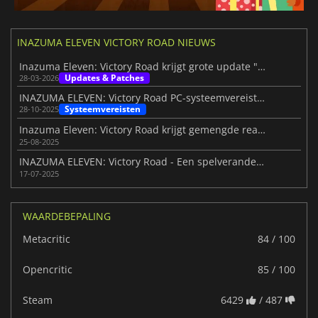
INAZUMA ELEVEN VICTORY ROAD NIEUWS
Inazuma Eleven: Victory Road krijgt grote update "The Rising Bond"
Updates & Patches
28-03-2026
INAZUMA ELEVEN: Victory Road PC-systeemvereisten onthuld
Systeemvereisten
28-10-2025
Inazuma Eleven: Victory Road krijgt gemengde reacties van spelers
25-08-2025
INAZUMA ELEVEN: Victory Road - Een spelveranderend voetbalavontuur
17-07-2025
WAARDEBEPALING
Metacritic
84 / 100
Opencritic
85 / 100
Steam
6429
/ 487