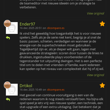
de teameditor met nieuwe ideeën om je strategie te
verbeteren.
View original
Ender97
16 dec 2025 20:51
on
dlcompare.es
Ik vind het geweldig hoe toegankelijk het is voor nieuwe
spelers. Zelfs als je de serie niet kent, begrijp je al snel de
basis: passen, schieten, verdedigen en wanneer je de
energie van de supertechnieken moet gebruiken.
Tegelijkertijd zijn er, als je dieper wilt gaan, lagen met
geavanceerde strategieën: scoren door tussen de linies te
drukken, ingestudeerde plays voorbereiden of de
tegenstander tot uitputting dwingen. Het is een perfecte
titel om te delen met vrienden of familie, want iedereen
kan spelen op het niveau van complexiteit dat hij of zij wil.
View original
Drtikol
16 dec 2025 10:49
on
dlcompare.es
Het gevoel van continue vooruitgang is een van de
redenen waarom ik nog steeds verslaafd ben. Na bijna elk
spel speel je iets vrij: een nieuwe speler, een techniek, een
stat-upgrade of een extra uitdaging. Dat betekent dat je