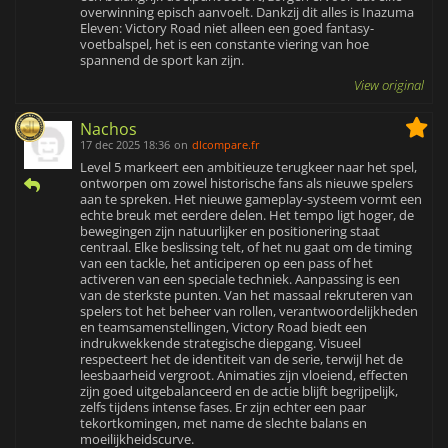
overwinning episch aanvoelt. Dankzij dit alles is Inazuma
Eleven: Victory Road niet alleen een goed fantasy-
voetbalspel, het is een constante viering van hoe
spannend de sport kan zijn.
View original
Nachos
17 dec 2025 18:36
on
dlcompare.fr
Level 5 markeert een ambitieuze terugkeer naar het spel,
ontworpen om zowel historische fans als nieuwe spelers
aan te spreken. Het nieuwe gameplay-systeem vormt een
echte breuk met eerdere delen. Het tempo ligt hoger, de
bewegingen zijn natuurlijker en positionering staat
centraal. Elke beslissing telt, of het nu gaat om de timing
van een tackle, het anticiperen op een pass of het
activeren van een speciale techniek. Aanpassing is een
van de sterkste punten. Van het massaal rekruteren van
spelers tot het beheer van rollen, verantwoordelijkheden
en teamsamenstellingen, Victory Road biedt een
indrukwekkende strategische diepgang. Visueel
respecteert het de identiteit van de serie, terwijl het de
leesbaarheid vergroot. Animaties zijn vloeiend, effecten
zijn goed uitgebalanceerd en de actie blijft begrijpelijk,
zelfs tijdens intense fases. Er zijn echter een paar
tekortkomingen, met name de slechte balans en
moeilijkheidscurve.