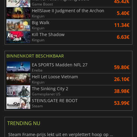
45.42€
Game Boost
HellSlave II Judgment of the Archon
5.40€
Kinguin
Big Walk
11.34€
Kinguin
Kill The Shadow
6.63€
Kinguin
BINNENKORT BESCHIKBAAR
EA SPORTS Madden NFL 27
59.80€
Eneba
Hell Let Loose Vietnam
26.10€
Kinguin
The Sinking City 2
38.98€
Gamesplanet US
STEINS;GATE RE BOOT
53.99€
Steam
TRENDING NU
Steam Frame-prijs lekt uit en verplettert hoop op betaalbare VR