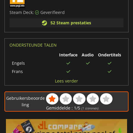
Steam Deck:
Geverifieerd
52 Steam prestaties
ONDERSTEUNDE TALEN
Interface
Audio
Ondertitels
Engels
Frans
Japans
Lees verder
Vereenvoudigd
Chinees
Gebruikersbeoorde
Italiaans
ling
Gemiddelde :
1
/
5
(
1
stemmen)
Traditioneel Chinees
Duits
Braziliaans-
Portugees