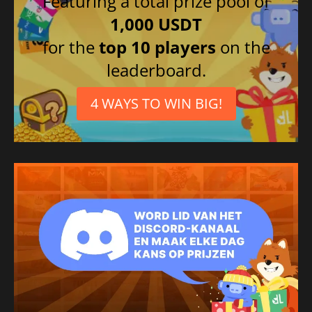
Featuring a total prize pool of
Spaans
1,000 USDT
for the
top 10 players
on the
leaderboard.
4 WAYS TO WIN BIG!