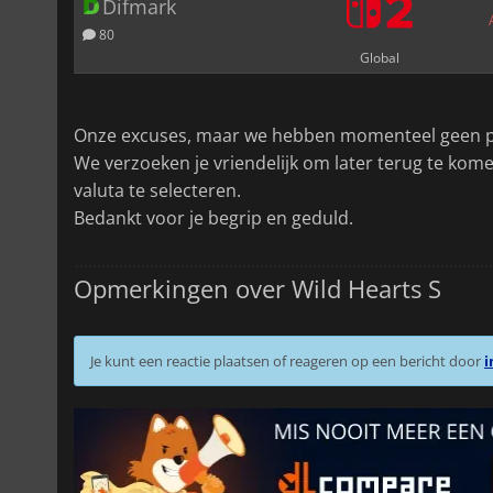
Difmark
80
Global
Onze excuses, maar we hebben momenteel geen pri
We verzoeken je vriendelijk om later terug te ko
valuta te selecteren.
Bedankt voor je begrip en geduld.
Opmerkingen over Wild Hearts S
Je kunt een reactie plaatsen of reageren op een bericht door
i