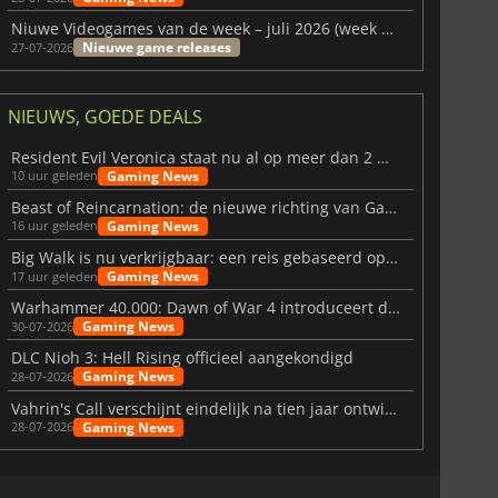
Niuwe Videogames van de week – juli 2026 (week 31)
Nieuwe game releases
27-07-2026
NIEUWS, GOEDE DEALS
Resident Evil Veronica staat nu al op meer dan 2 miljoen verlanglijstjes
Gaming News
10 uur geleden
Beast of Reincarnation: de nieuwe richting van Game Freak
Gaming News
16 uur geleden
Big Walk is nu verkrijgbaar: een reis gebaseerd op vriendschap
Gaming News
17 uur geleden
Warhammer 40.000: Dawn of War 4 introduceert de Necron-factie
Gaming News
30-07-2026
DLC Nioh 3: Hell Rising officieel aangekondigd
Gaming News
28-07-2026
Vahrin's Call verschijnt eindelijk na tien jaar ontwikkeling
Gaming News
28-07-2026