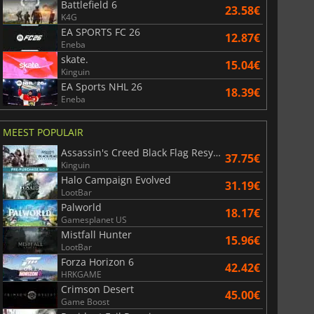
Battlefield 6
23.58€
K4G
EA SPORTS FC 26
12.87€
Eneba
skate.
15.04€
Kinguin
EA Sports NHL 26
18.39€
Eneba
MEEST POPULAIR
Assassin's Creed Black Flag Resynced
37.75€
Kinguin
Halo Campaign Evolved
31.19€
LootBar
Palworld
18.17€
Gamesplanet US
Mistfall Hunter
15.96€
LootBar
Forza Horizon 6
42.42€
HRKGAME
Crimson Desert
45.00€
Game Boost