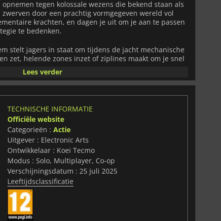
n opnemen tegen kolossale wezens die bekend staan als
zwerven door een prachtig vormgegeven wereld vol
entaire krachten, en dagen je uit om je aan te passen
ategie te bedenken.
em stelt jagers in staat om tijdens de jacht mechanische
en zet, helende zones inzet of ziplines maakt om je snel
chnologie biedt een nieuwe laag tactische diepgang aan
Lees verder
ers kunnen ook acht verschillende wapentypes
unieke stijl en aanpassingsmogelijkheden, waaronder
en unieke uitrusting zoals de Karakuri Katana en Bladed
TECHNISCHE INFORMATIE
Officiële website
maal vier spelers in naadloze coöperatieve multiplayer,
Categorieën :
Actie
t dan in de oorspronkelijke game. Hoewel het spel
draagbaarheid voor Nintendo Switch 2, biedt het een
Uitgever : Electronic Arts
 trouw is aan het origineel, inclusief alle eerdere
Ontwikkelaar : Koei Tecmo
. Deze versie biedt geen ondersteuning voor cross-
Modus : Solo, Multiplayer, Co-op
Verschijningsdatum : 25 juli 2025
Leeftijdsclassificatie
onsterjacht biedt
Wild Hearts S
een boeiende mix van
 gebruik van gadgets en meeslepende wereldopbouw. Of
amen met vrienden, de game biedt uren uitdagende
gressie.