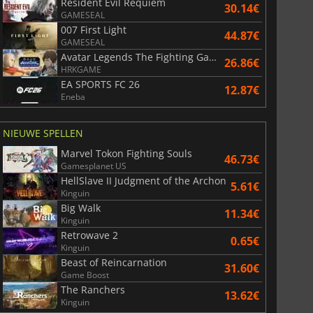
Resident Evil Requiem
30.14€
GAMESEAL
007 First Light
44.87€
GAMESEAL
Avatar Legends The Fighting Game
26.86€
HRKGAME
EA SPORTS FC 26
12.87€
Eneba
NIEUWE SPELLEN
Marvel Tokon Fighting Souls
46.73€
Gamesplanet US
HellSlave II Judgment of the Archon
5.61€
Kinguin
Big Walk
11.34€
Kinguin
Retrowave 2
0.65€
Kinguin
Beast of Reincarnation
31.60€
Game Boost
The Ranchers
13.62€
Kinguin