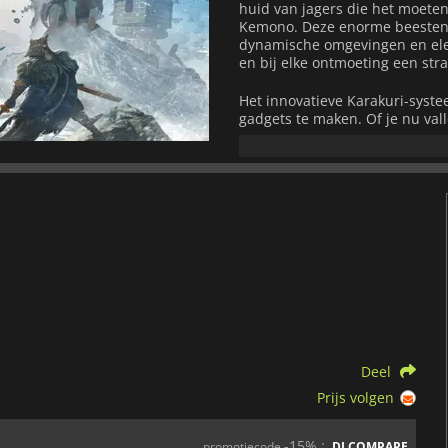
huid van jagers die het moete
Kemono. Deze enorme beesten 
dynamische omgevingen en elem
en bij elke ontmoeting een str
Het innovatieve Karakuri-syste
gadgets te maken. Of je nu vall
te verplaatsen, de Karakuri-te
gevechten en verkenning. Spel
beheersen, elk met zijn eigen 
traditionele Japanse zwaarden 
Wagasa.
Wild Hearts S
ondersteunt maxi
waardoor het team groter word
uitblinkt onderweg dankzij de 
solide en complete ervaring die
updates en balansaanpassingen
platform spelen.
Deel
Voor fans van actie-RPG's en m
snelle gevechten, strategisch
Prijs volgen
je nu solo op jacht gaat of s
gameplay en bevredigende pro
-15% :
promotiecode
DLCOMPARE