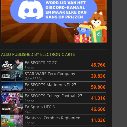
6.75
€
15.48
€
ALSO PUBLISHED BY ELECTRONIC ARTS
EA SPORTS FC 27
45.76€
Eneba
War WARHAMMER 3
Lies Of P
STAR WARS Zero Company
39.83€
GAMESEAL
EA SPORTS Madden NFL 27
59.80€
Eneba
EA SPORTS College Football 27
41.31€
Eneba
EA Sports UFC 6
46.60€
K4G
Plants vs. Zombies Replanted
11.03€
Eneba