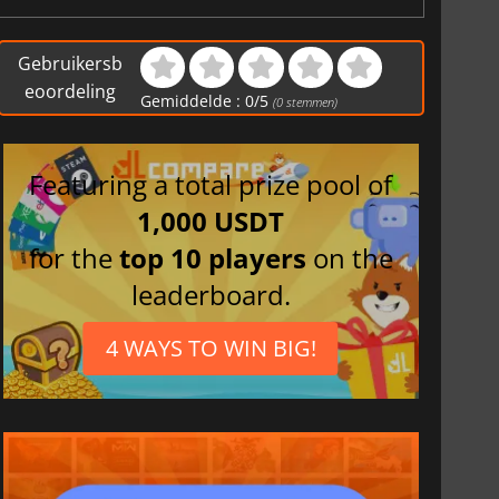
Gebruikersb
eoordeling
Gemiddelde :
0
/
5
(
0
stemmen)
Featuring a total prize pool of
1,000 USDT
for the
top 10 players
on the
leaderboard.
4 WAYS TO WIN BIG!