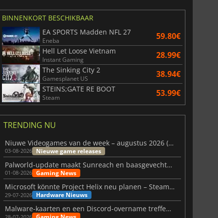
BINNENKORT BESCHIKBAAR
EA SPORTS Madden NFL 27
59.80€
Eneba
Hell Let Loose Vietnam
28.99€
Instant Gaming
The Sinking City 2
38.94€
Gamesplanet US
STEINS;GATE RE BOOT
53.99€
Steam
TRENDING NU
Niuwe Videogames van de week – augustus 2026 (week 32)
Nieuwe game releases
03-08-2026
Palworld-update maakt Sunreach en baasgevechten stabieler
Gaming News
01-08-2026
Microsoft könnte Project Helix neu planen – Steam-Support wackelt
Hardware Nieuws
29-07-2026
Malware-kaarten en een Discord-overname treffen Meccha Chameleon
Gaming News
28-07-2026