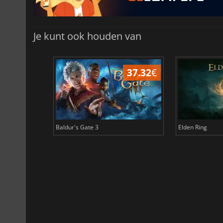
Je kunt ook houden van
44.87
€
37.32
€
Baldur's Gate 3
Elden Ring