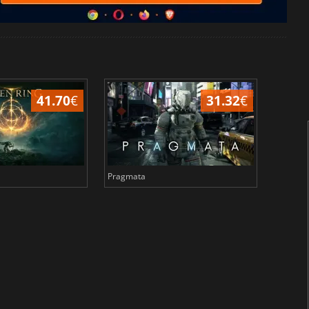
41.70
€
31.32
€
Pragmata
Total 