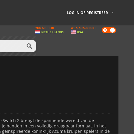
LOG IN OF REGISTREER
YOU ARE HERE
WE ALSO SUPPORT
Dark
NETHERLANDS
USA
mode
o Switch 2 brengt de spannende wereld van de
 je handen in een volledig draagbaar formaat. In het
n geïnspireerde koninkrijk Azuma kruipen spelers in de