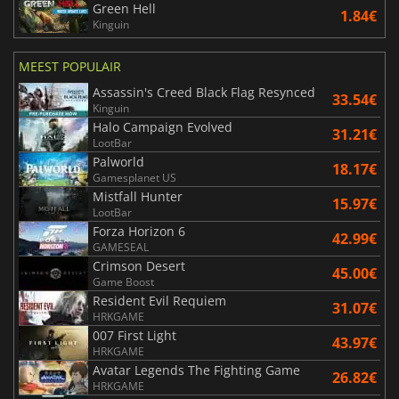
Green Hell
1.84€
Kinguin
MEEST POPULAIR
Assassin's Creed Black Flag Resynced
33.54€
Kinguin
Halo Campaign Evolved
31.21€
LootBar
Palworld
18.17€
Gamesplanet US
Mistfall Hunter
15.97€
LootBar
Forza Horizon 6
42.99€
GAMESEAL
Crimson Desert
45.00€
Game Boost
Resident Evil Requiem
31.07€
HRKGAME
007 First Light
43.97€
HRKGAME
Avatar Legends The Fighting Game
26.82€
HRKGAME