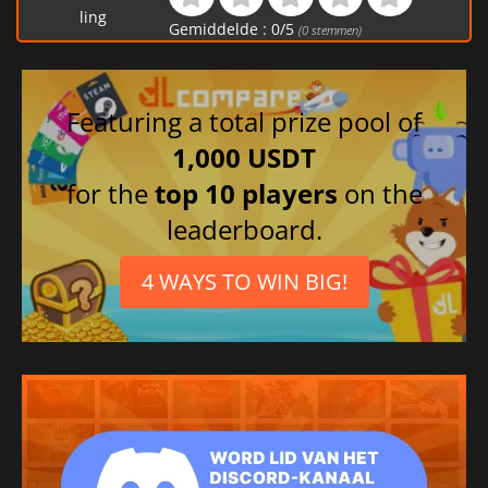
ling
Gemiddelde :
0
/
5
(
0
stemmen)
Featuring a total prize pool of
1,000 USDT
for the
top 10 players
on the
leaderboard.
4 WAYS TO WIN BIG!