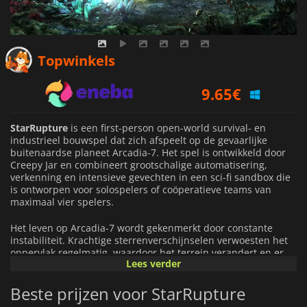
Topwinkels
9.65
€
10.99
€
StarRupture
is een first-person open-world survival- en
9.25
€
industrieel bouwspel dat zich afspeelt op de gevaarlijke
buitenaardse planeet Arcadia-7. Het spel is ontwikkeld door
Creepy Jar en combineert grootschalige automatisering,
verkenning en intensieve gevechten in een sci-fi sandbox die
is ontworpen voor solospelers of coöperatieve teams van
maximaal vier spelers.
Het leven op Arcadia-7 wordt gekenmerkt door constante
instabiliteit. Krachtige sterrenverschijnselen verwoesten het
oppervlak regelmatig, waardoor het terrein verandert en er
Lees verder
nieuwe bedreigingen ontstaan. Spelers moeten zich in
vijandige biomes wagen, zich aanpassen aan
Beste prijzen voor StarRupture
omgevingsgevaren en agressief buitenaards leven
confronteren terwijl ze op zoek gaan naar de grondstoffen die