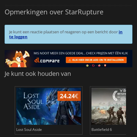
Opmerkingen over StarRupture
Je kunt een reactie plaatsen of reageren op een bericht door
in
te loggen
Je kunt ook houden van
24.24
€
Lost Soul Aside
Battlefield 6