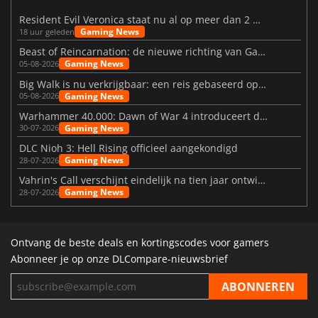
Resident Evil Veronica staat nu al op meer dan 2 miljoen verlanglijstjes
Gaming News
18 uur geleden
Beast of Reincarnation: de nieuwe richting van Game Freak
Gaming News
05-08-2026
Big Walk is nu verkrijgbaar: een reis gebaseerd op vriendschap
Gaming News
05-08-2026
Warhammer 40.000: Dawn of War 4 introduceert de Necron-factie
Gaming News
30-07-2026
DLC Nioh 3: Hell Rising officieel aangekondigd
Gaming News
28-07-2026
Vahrin's Call verschijnt eindelijk na tien jaar ontwikkeling
Gaming News
28-07-2026
Ontvang de beste deals en kortingscodes voor gamers
Abonneer je op onze DLCompare-nieuwsbrief