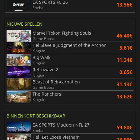
EA SPORTS FC 26
13.56€
Eneba
NIEUWE SPELLEN
Marvel Tokon Fighting Souls
46.40€
Game Boost
HellSlave II Judgment of the Archon
5.61€
Kinguin
Big Walk
11.34€
Kinguin
Retrowave 2
0.65€
Kinguin
Beast of Reincarnation
31.13€
Game Boost
The Ranchers
13.62€
Kinguin
BINNENKORT BESCHIKBAAR
EA SPORTS Madden NFL 27
59.80€
Eneba
Hell Let Loose Vietnam
28.99€