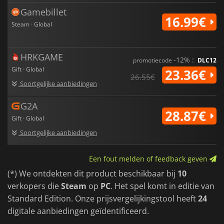
Gamebillet
16.99€
Steam · Global
HRKGAME
-12% :
promotiecode
DLC12
Gift · Global
23.36€
26.55€
Soortgelijke aanbiedingen
G2A
28.87€
Gift · Global
Soortgelijke aanbiedingen
Een fout melden of feedback geven
(*) We ontdekten dit product beschikbaar bij
10
verkopers die
Steam
op
PC
. Het spel komt in editie van
Standard Edition. Onze prijsvergelijkingstool heeft
24
digitale aanbiedingen geïdentificeerd.