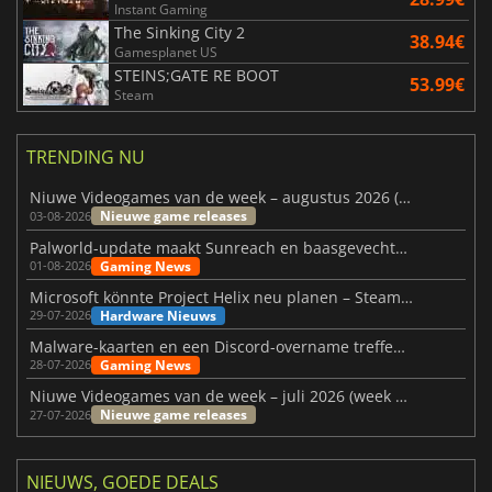
Instant Gaming
The Sinking City 2
38.94€
Gamesplanet US
STEINS;GATE RE BOOT
53.99€
Steam
TRENDING NU
Niuwe Videogames van de week – augustus 2026 (week 32)
Nieuwe game releases
03-08-2026
Palworld-update maakt Sunreach en baasgevechten stabieler
Gaming News
01-08-2026
Microsoft könnte Project Helix neu planen – Steam-Support wackelt
Hardware Nieuws
29-07-2026
Malware-kaarten en een Discord-overname treffen Meccha Chameleon
Gaming News
28-07-2026
Niuwe Videogames van de week – juli 2026 (week 31)
Nieuwe game releases
27-07-2026
NIEUWS, GOEDE DEALS