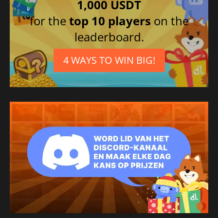
1,000 USDT
Thais
for the
top 10 players
on the
Spaans
leaderboard.
Koreaans
4 WAYS TO WIN BIG!