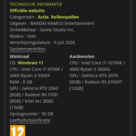
TECHNISCHE INFORMATIE
Officiële website
Categorieën :
Actie
,
Rollenspellen
Uitgever : BANDAI NAMCO Entertainment
Ontwikkelaar : Game Studio Inc.
Modus : Solo
Verschijningsdatum : 9 juli 2026
Systeemvereisten
Minimaal
Aanbevolen
OS:
Windows 11
CPU : Intel Core i7-10700K /
CPU : Intel Core i7-9700K /
AMD Ryzen 5 5600G
AMD Ryzen 3 3300X
GPU : GeForce RTX 2070
RAM : 8 GB
[8GB] / Radeon RX 6700XT
GPU : GeForce RTX 2060
[12GB]
[8GB] / Radeon RX 5700
[8GB] / Intel Arc B580
[12GB]
Opslagruimte : 30 GB
Leeftijdsclassificatie