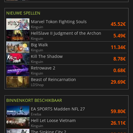
NIEUWE SPELLEN
Marvel Tokon Fighting Souls
45.52€
Kinguin
HellSlave II Judgment of the Archon
5.49€
Kinguin
Big Walk
11.34€
Kinguin
Kill The Shadow
8.78€
Kinguin
Retrowave 2
0.68€
Kinguin
Beast of Reincarnation
29.69€
LDShop
BINNENKORT BESCHIKBAAR
EA SPORTS Madden NFL 27
59.80€
Eneba
Hell Let Loose Vietnam
26.11€
Kinguin
The Sinking City 2