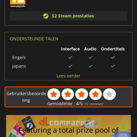
52 Steam prestaties
ONDERSTEUNDE TALEN
Interface
Audio
Ondertitels
Engels
Japans
Braziliaans-
Lees verder
Portugees
Vereenvoudigd
Gebruikersbeoorde
Chinees
ling
Russisch
Gemiddelde :
4
/
5
(
33
stemmen)
Frans
Italiaans
Featuring a total prize pool of
Traditioneel Chinees
Duits