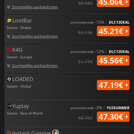
45.06€
48.98€
Soortgelijke aanbiedingen
LootBar
-15% :
promotiecode
DLC13DEAL
Steam · Global
45.21€
53.19€
Soortgelijke aanbiedingen
K4G
-12% :
promotiecode
DLC12DEAL
Steam · Europe
45.56€
51.77€
Soortgelijke aanbiedingen
LOADED
47.19€
Steam · Global
Yuplay
-3% :
promotiecode
YU3SUMMER
Steam · Rest of World
47.30€
48.76€
Instant Gaming