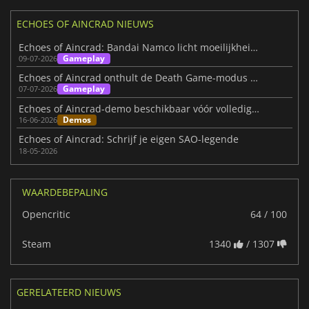
ECHOES OF AINCRAD NIEUWS
Echoes of Aincrad: Bandai Namco licht moeilijkheid toe
Gameplay
09-07-2026
Echoes of Aincrad onthult de Death Game-modus nog voor de lancering
Gameplay
07-07-2026
Echoes of Aincrad-demo beschikbaar vóór volledige release
Demos
16-06-2026
Echoes of Aincrad: Schrijf je eigen SAO-legende
18-05-2026
WAARDEBEPALING
Opencritic
64 / 100
Steam
1340
/ 1307
GERELATEERD NIEUWS