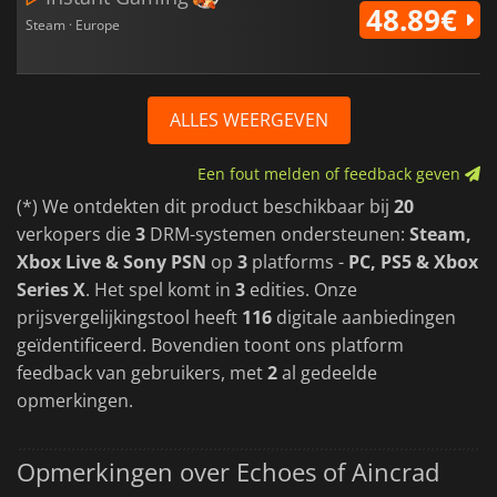
48.89€
Steam · Europe
ALLES WEERGEVEN
Een fout melden of feedback geven
(*) We ontdekten dit product beschikbaar bij
20
verkopers die
3
DRM-systemen ondersteunen:
Steam,
Xbox Live & Sony PSN
op
3
platforms -
PC, PS5 & Xbox
Series X
. Het spel komt in
3
edities. Onze
prijsvergelijkingstool heeft
116
digitale aanbiedingen
geïdentificeerd. Bovendien toont ons platform
feedback van gebruikers, met
2
al gedeelde
opmerkingen.
Opmerkingen over Echoes of Aincrad