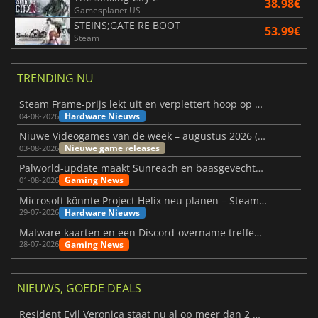
38.98€
Gamesplanet US
STEINS;GATE RE BOOT
53.99€
Steam
TRENDING NU
Steam Frame-prijs lekt uit en verplettert hoop op betaalbare VR
Hardware Nieuws
04-08-2026
Niuwe Videogames van de week – augustus 2026 (week 32)
Nieuwe game releases
03-08-2026
Palworld-update maakt Sunreach en baasgevechten stabieler
Gaming News
01-08-2026
Microsoft könnte Project Helix neu planen – Steam-Support wackelt
Hardware Nieuws
29-07-2026
Malware-kaarten en een Discord-overname treffen Meccha Chameleon
Gaming News
28-07-2026
NIEUWS, GOEDE DEALS
Resident Evil Veronica staat nu al op meer dan 2 miljoen verlanglijstjes