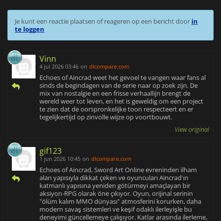
Je kunt een reactie plaatsen of reageren op een bericht door
in
te loggen
Vinn
4 jul 2026 03:46
on
dlcompare.com
Echoes of Aincrad weet het gevoel te vangen waar fans al
sinds de begindagen van de serie naar op zoek zijn. De
mix van nostalgie en een frisse verhaallijn brengt de
wereld weer tot leven, en het is geweldig om een project
te zien dat de oorspronkelijke toon respecteert en er
tegelijkertijd op zinvolle wijze op voortbouwt.
View original
gif123
1 jun 2026 10:45
on
dlcompare.com
Echoes of Aincrad, Sword Art Online evreninden ilham
alan yapısıyla dikkat çeken ve oyuncuları Aincrad'ın
katmanlı yapısına yeniden götürmeyi amaçlayan bir
aksiyon-RPG olarak öne çıkıyor. Oyun, orijinal serinin
"ölüm kalım MMO dünyası" atmosferini korurken, daha
modern savaş sistemleri ve keşif odaklı ilerleyişle bu
deneyimi güncellemeye çalışıyor. Katlar arasında ilerleme,