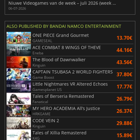
Niuwe Videogames van de week – juli 2026 (week 28)
06-07-2026
ALSO PUBLISHED BY BANDAI NAMCO ENTERTAINMENT
ONE PIECE Grand Gourmet
13.70€
GAMESEAL
ACE COMBAT 8 WINGS OF THEVE
44.16€
Eneba
The Blood of Dawnwalker
43.56€
Kinguin
CAPTAIN TSUBASA 2 WORLD FIGHTERS
37.80€
Game Boost
Little Nightmares VR Altered Echoes
17.77€
Gamesplanet US
Tales of Berseria Remastered
26.79€
Fanatical
MY HERO ACADEMIA All’s Justice
26.37€
HRKGAME
CODE VEIN 2
29.88€
Kinguin
Tales of Xillia Remastered
15.89€
K4G