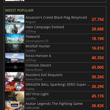
MEEST POPULAIR
Assassin's Creed Black Flag Resynced
37.75€
Kinguin
Halo Campaign Evolved
28.68€
LDShop
Palworld
18.19€
Gamesplanet US
Mistfall Hunter
16.01€
LootBar
Forza Horizon 6
40.35€
LDShop
Crimson Desert
45.00€
Game Boost
Resident Evil Requiem
30.26€
Game Boost
DRAGON BALL Sparking! ZERO Super Limit Breaking NEO
26.29€
Yuplay
007 First Light
45.17€
LootBar
Avatar Legends The Fighting Game
26.82€
HRKGAME