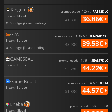
Kinguin
-12% :
promotiecode
RAB12DLC
Steam · Global
36.86€
41.89€
Soortgelijke aanbiedingen
G2A
-9.96% :
promotiecode
DCG2AD1Y4E
Steam · Europe
39.53€
43.90€
Soortgelijke aanbiedingen
GAMESEAL
-17% :
promotiecode
SEAL17DLC
Steam · Europe
44.22€
53.28€
Game Boost
-14% :
promotiecode
DLC14
Steam · Europe
44.57€
51.83€
Eneba
-8% :
promotiecode
DLC8
Steam · Global