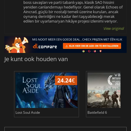
boss savaşları ve parti tabanlı yapı, klasik SAO hissini
yeniden canlandırmayı hedefliyor. Genel olarak Echoes of
Aincrad, güçlü bir nostalji temeli üzerine kurulan, ancak
oynanış derinliğini ne kadar ileri taşıyabileceği merak
edilen bir uyarlama/yan hikâye projesi izlenimi veriyor.
View original
Je kunt ook houden van
24.24
€
Lost Soul Aside
Battlefield 6