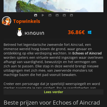
36.86
€
Topwinkels
45.06
€
48.89
€
Betreed het legendarische zwevende fort Aincrad, een
immense wereld hoog boven de grond, waar gevaar en
ontdekking op elke verdieping wachten. In
Echoes of Aincrad
worden spelers een virtuele wereld ingezogen waar overleven
afhangt van vaardigheid, bewustzijn en het vermogen om
zich aan te passen. Elke stap in deze wereld brengt nieuwe
uitdagingen met zich mee, van zwervende monsters tot
machtige bazen die het pad vooruit bewaken.
Creëer een personage dat je speelstijl weerspiegelt en word
sterker naarmate je reis vordert. Pas je vaardigheden aan,
Lees verder
rust krachtige uitrusting uit en ontwikkel strategieën die
passen bij je favoriete benadering van gevechten. Of je nu
Beste prijzen voor Echoes of Aincrad
vertrouwt op behendigheid, kracht of tactisch denken, jij
bepaalt hoe je de vele dreigingen die verspreid zijn over het