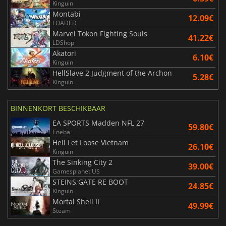
Kinguin
Montabi
12.09€
LOADED
Marvel Tokon Fighting Souls
41.22€
LDShop
Akatori
6.10€
Kinguin
HellSlave 2 Judgment of the Archon
5.28€
Kinguin
BINNENKORT BESCHIKBAAR
EA SPORTS Madden NFL 27
59.80€
Eneba
Hell Let Loose Vietnam
26.10€
Kinguin
The Sinking City 2
39.00€
Gamesplanet US
STEINS;GATE RE BOOT
24.85€
Kinguin
Mortal Shell II
49.99€
Steam