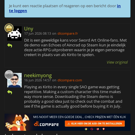
Je kunt een reactie plaatsen of reageren op een bericht door
in
te loggen
Uny
17 jun 2026 08:13
on
dlcompare.fr
Dit is een geweldige kans voor Sword Art Online-fans. Met
de demo van Echoes of Aincrad op Steam kun je eindelijk
deze actie-RPG uitproberen waarin je je eigen personage
creëert in plaats van als Kirito te spelen.
View original
neekimyong
16 jun 2026 14:57
on
dlcompare.com
Playing as Kirito in every single SAO game was getting
repetitive. Making a custom character this time makes
way more sense. Downloading the Steam demo is
probably a good idea just to check out the combat and
see if the game is actually good before buying it in July.