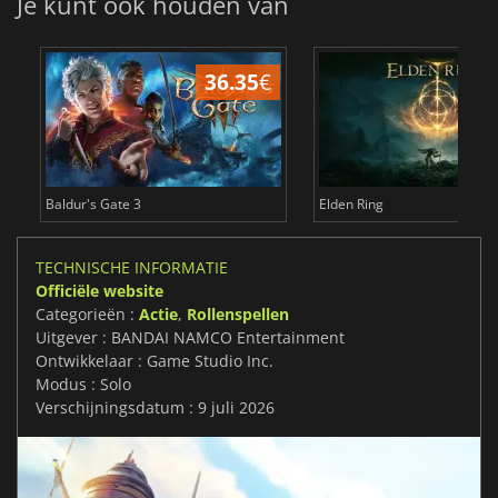
Je kunt ook houden van
36.35
€
4
Baldur's Gate 3
Elden Ring
TECHNISCHE INFORMATIE
Officiële website
Categorieën :
Actie
,
Rollenspellen
Uitgever : BANDAI NAMCO Entertainment
Ontwikkelaar : Game Studio Inc.
Modus : Solo
Verschijningsdatum : 9 juli 2026