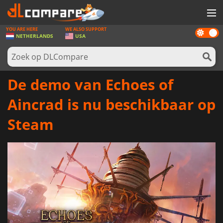
YOU ARE HERE
WE ALSO SUPPORT
Dark
SPELLEN
NETHERLANDS
USA
mode
GAME CARDS
SOFTWARE
De demo van Echoes of
REWARDS
Aincrad is nu beschikbaar op
NIEUWS
Steam
LOG IN OF REGISTREER