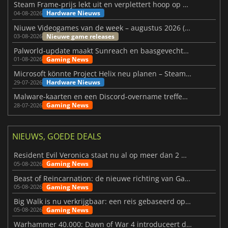
Steam Frame-prijs lekt uit en verplettert hoop op betaalbare VR
Hardware Nieuws
04-08-2026
Niuwe Videogames van de week – augustus 2026 (week 32)
Nieuwe game releases
03-08-2026
Palworld-update maakt Sunreach en baasgevechten stabieler
Gaming News
01-08-2026
Microsoft könnte Project Helix neu planen – Steam-Support wackelt
Hardware Nieuws
29-07-2026
Malware-kaarten en een Discord-overname treffen Meccha Chameleon
Gaming News
28-07-2026
NIEUWS, GOEDE DEALS
Resident Evil Veronica staat nu al op meer dan 2 miljoen verlanglijstjes
Gaming News
05-08-2026
Beast of Reincarnation: de nieuwe richting van Game Freak
Gaming News
05-08-2026
Big Walk is nu verkrijgbaar: een reis gebaseerd op vriendschap
Gaming News
05-08-2026
Warhammer 40.000: Dawn of War 4 introduceert de Necron-factie