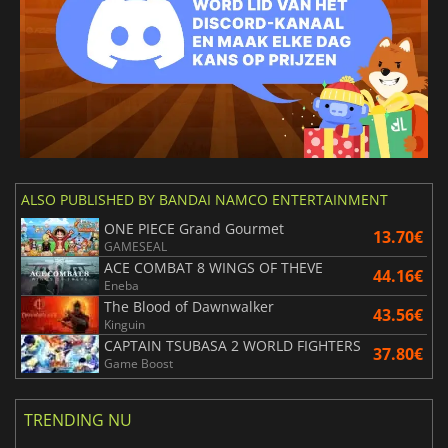
ALSO PUBLISHED BY BANDAI NAMCO ENTERTAINMENT
ONE PIECE Grand Gourmet
13.70€
GAMESEAL
ACE COMBAT 8 WINGS OF THEVE
44.16€
Eneba
The Blood of Dawnwalker
43.56€
Kinguin
CAPTAIN TSUBASA 2 WORLD FIGHTERS
37.80€
Game Boost
TRENDING NU