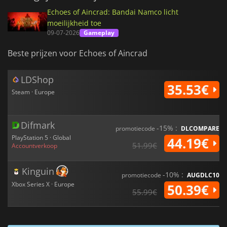
Echoes of Aincrad: Bandai Namco licht
moeilijkheid toe
09-07-2026
Gameplay
Beste prijzen voor Echoes of Aincrad
LDShop
35.53€
Steam · Europe
Difmark
-15% :
promotiecode
DLCOMPARE
PlayStation 5 · Global
44.19€
51.99€
Accountverkoop
Kinguin
-10% :
promotiecode
AUGDLC10
Xbox Series X · Europe
50.39€
55.99€