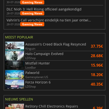
Gaming News
30-07-2026
DLC Nioh 3: Hell Rising officieel aangekondigd
Gaming News
28-07-2026
Vahrin's Call verschijnt eindelijk na tien jaar ontwikkeling
Gaming News
28-07-2026
MEEST POPULAIR
Assassin's Creed Black Flag Resynced
37.75€
Kinguin
Halo Campaign Evolved
28.68€
LDShop
Mistfall Hunter
15.96€
LootBar
Palworld
18.20€
Gamesplanet US
Forza Horizon 6
40.35€
LDShop
NIEUWE SPELLEN
ReStory Chill Electronics Repairs
6.39€