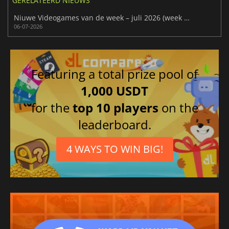
GERELATEERD NIEUWS
Niuwe Videogames van de week – juli 2026 (week 28)
06-07-2026
Featuring a total prize pool of
1,000 USDT
for the
top 10 players
on the
leaderboard.
4 WAYS TO WIN BIG!