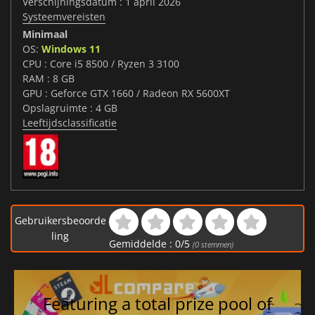
Verschijningsdatum : 1 april 2026
Systeemvereisten
Minimaal
OS:
Windows 11
CPU : Core i5 8500 / Ryzen 3 3100
RAM : 8 GB
GPU : Geforce GTX 1660 / Radeon RX 5600XT
Opslagruimte : 4 GB
Leeftijdsclassificatie
Gebruikersbeoorde
ling
Gemiddelde :
0
/
5
(
0
stemmen)
Featuring a total prize pool of