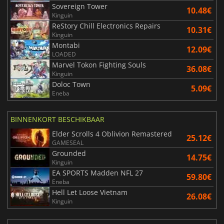
Sovereign Tower
10.48€
Kinguin
ReStory Chill Electronics Repairs
10.31€
Kinguin
Montabi
12.09€
LOADED
Marvel Tokon Fighting Souls
36.08€
Kinguin
Doloc Town
5.09€
Eneba
BINNENKORT BESCHIKBAAR
Elder Scrolls 4 Oblivion Remastered
25.12€
GAMESEAL
Grounded
14.75€
Kinguin
EA SPORTS Madden NFL 27
59.80€
Eneba
Hell Let Loose Vietnam
26.08€
Kinguin