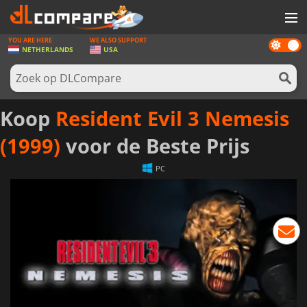
YOU ARE HERE
WE ALSO SUPPORT
Dark
SPELLEN
NETHERLANDS
USA
mode
GAME CARDS
SOFTWARE
Koop
Resident Evil 3 Nemesis
REWARDS
(1999)
voor de Beste Prijs
NIEUWS
PC
LOG IN OF REGISTREER