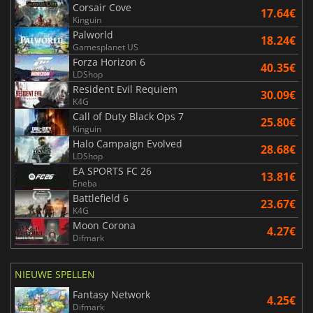
Corsair Cove
17.64€
Kinguin
Palworld
18.24€
Gamesplanet US
Forza Horizon 6
40.35€
LDShop
Resident Evil Requiem
30.09€
K4G
Call of Duty Black Ops 7
25.80€
Kinguin
Halo Campaign Evolved
28.68€
LDShop
EA SPORTS FC 26
13.81€
Eneba
Battlefield 6
23.67€
K4G
Moon Corona
4.27€
Difmark
NIEUWE SPELLEN
Fantasy Network
4.25€
Difmark