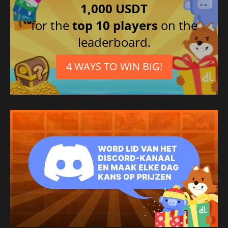
1,000 USDT
for the
top 10 players
on the
leaderboard.
4 WAYS TO WIN BIG!