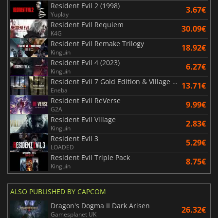
Resident Evil 2 (1998)
3.67€
Yuplay
Resident Evil Requiem
30.09€
K4G
Resident Evil Remake Trilogy
18.92€
Kinguin
Resident Evil 4 (2023)
6.27€
Kinguin
Resident Evil 7 Gold Edition & Village Gold Edition
13.71€
Eneba
Resident Evil ReVerse
9.99€
G2A
Resident Evil Village
2.83€
Kinguin
Resident Evil 3
5.29€
LOADED
Resident Evil Triple Pack
8.75€
Kinguin
ALSO PUBLISHED BY CAPCOM
Dragon's Dogma II Dark Arisen
26.32€
Gamesplanet UK