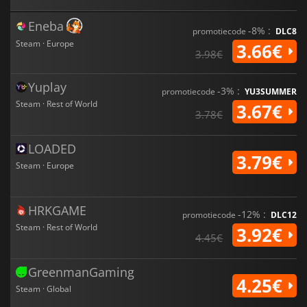
Eneba
-8% :
promotiecode
DLC8
Steam · Europe
3.66€
3.98€
Yuplay
-3% :
promotiecode
YU3SUMMER
Steam · Rest of World
3.67€
3.78€
LOADED
3.79€
Steam · Europe
HRKGAME
-12% :
promotiecode
DLC12
Steam · Rest of World
3.92€
4.45€
GreenmanGaming
4.25€
Steam · Global