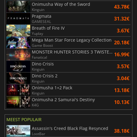
Onimusha Way of the Sword
43.78€
Kinguin
Pragmata
31.32€
GAMESEAL
Breath of Fire IV
3.67€
Yuplay
Mega Man Star Force Legacy Collection
20.18€
Game Boost
MONSTER HUNTER STORIES 3 TWISTED REFLECTION
16.99€
Fanatical
Dino Crisis
3.57€
Kinguin
Dino Crisis 2
3.04€
Kinguin
Onimusha 1+2 Pack
13.18€
Kinguin
Onimusha 2 Samurai's Destiny
10.13€
K4G
MEEST POPULAIR
Assassin's Creed Black Flag Resynced
38.18€
LootBar