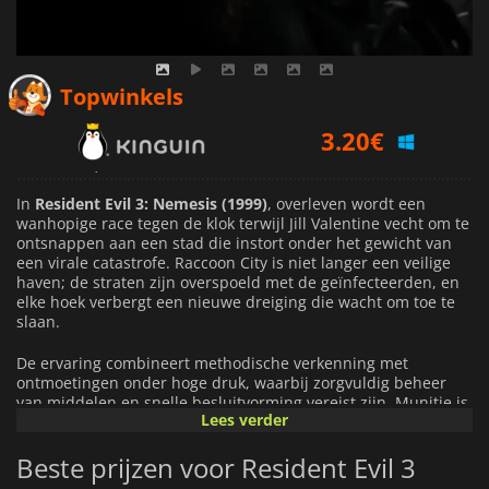
3.20
€
Topwinkels
3.66
€
4.79
€
In
Resident Evil 3: Nemesis (1999)
, overleven wordt een
wanhopige race tegen de klok terwijl Jill Valentine vecht om te
ontsnappen aan een stad die instort onder het gewicht van
een virale catastrofe. Raccoon City is niet langer een veilige
haven; de straten zijn overspoeld met de geïnfecteerden, en
elke hoek verbergt een nieuwe dreiging die wacht om toe te
slaan.
De ervaring combineert methodische verkenning met
ontmoetingen onder hoge druk, waarbij zorgvuldig beheer
van middelen en snelle besluitvorming vereist zijn. Munitie is
Lees verder
beperkt, puzzels blokkeren je pad, en elke ontmoeting dwingt
je om risico af te wegen tegen overleven. De kenmerkende
Beste prijzen voor Resident Evil 3
visuele stijl van het spel, die vooraf gerenderde omgevingen
combineert met 3D-personages, versterkt de drukkende en