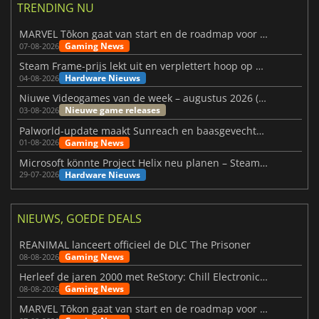
TRENDING NU
MARVEL Tōkon gaat van start en de roadmap voor jaar 1 is bekendgemaakt
Gaming News
07-08-2026
Steam Frame-prijs lekt uit en verplettert hoop op betaalbare VR
Hardware Nieuws
04-08-2026
Niuwe Videogames van de week – augustus 2026 (week 32)
Nieuwe game releases
03-08-2026
Palworld-update maakt Sunreach en baasgevechten stabieler
Gaming News
01-08-2026
Microsoft könnte Project Helix neu planen – Steam-Support wackelt
Hardware Nieuws
29-07-2026
NIEUWS, GOEDE DEALS
REANIMAL lanceert officieel de DLC The Prisoner
Gaming News
08-08-2026
Herleef de jaren 2000 met ReStory: Chill Electronics Repairs
Gaming News
08-08-2026
MARVEL Tōkon gaat van start en de roadmap voor jaar 1 is bekendgemaakt