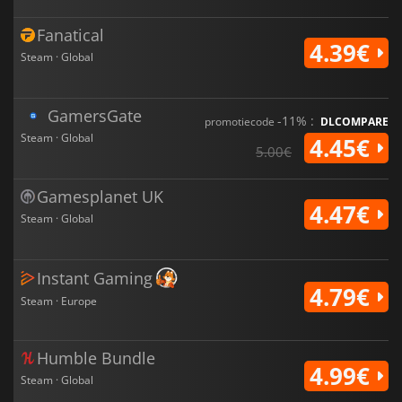
Fanatical
4.39€
Steam · Global
GamersGate
-11% :
promotiecode
DLCOMPARE
Steam · Global
4.45€
5.00€
Gamesplanet UK
4.47€
Steam · Global
Instant Gaming
4.79€
Steam · Europe
Humble Bundle
4.99€
Steam · Global