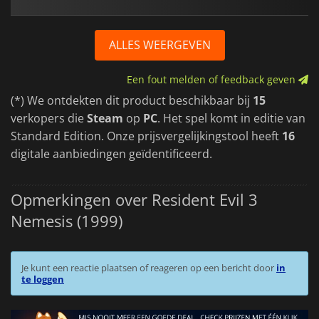
ALLES WEERGEVEN
Een fout melden of feedback geven
(*) We ontdekten dit product beschikbaar bij
15
verkopers die
Steam
op
PC
. Het spel komt in editie van
Standard Edition. Onze prijsvergelijkingstool heeft
16
digitale aanbiedingen geïdentificeerd.
Opmerkingen over Resident Evil 3
Nemesis (1999)
Je kunt een reactie plaatsen of reageren op een bericht door
in
te loggen