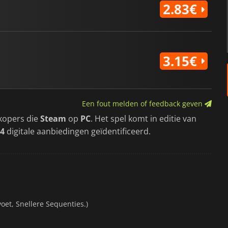
2.83€
3.15€
Een fout melden of feedback geven
kopers die
Steam
op
PC
. Het spel komt in editie van
4
digitale aanbiedingen geïdentificeerd.
et, Snellere Sequenties.)