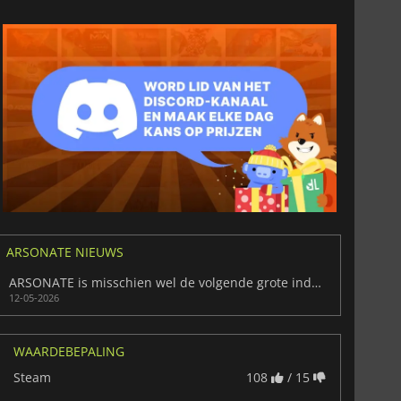
ARSONATE NIEUWS
ARSONATE is misschien wel de volgende grote indie horror verrassing
12-05-2026
36.07
€
41.13
€
WAARDEBEPALING
Steam
108
/ 15