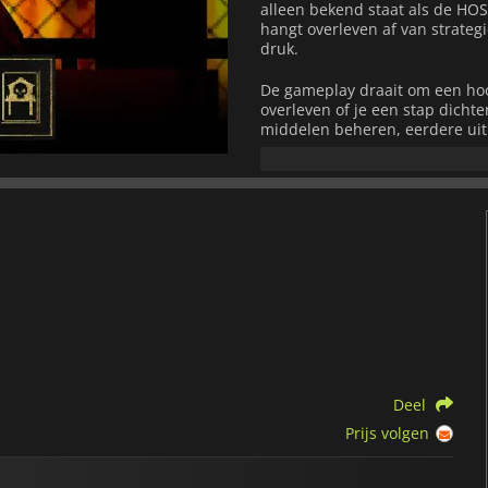
alleen bekend staat als de HO
hangt overleven af van strateg
druk.
De gameplay draait om een hoog
overleven of je een stap dicht
middelen beheren, eerdere ui
gebruiken om het spel in hun v
en de spanning stijgt, wordt e
Door sfeervolle horror te comb
een constant gevoel van onzek
verontrustende ontmoetingen 
zetten vooruit te denken terwi
de toren verschuilen.
Met meerdere eindes, een mees
psychologische spanning, bied
Deel
Prijs volgen