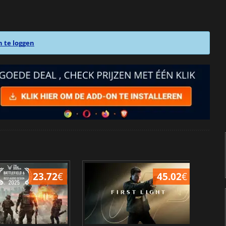
n te loggen
23.72
€
45.02
€