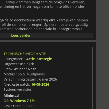
ST. Terwijl vlammen langzaam de omgeving verteren,
ie, timing en het vermogen om kalm te blijven onder
-risico decksysteem waarbij elke kaart je kan helpen
er bij de ramp kan brengen. Spelers moeten zorgvuldig
tkomsten onthouden en speciale hulpprogramma's
oordeel te manipuleren. Terwijl het vuur zich verspreidt
Lees verder
lke beurt onvoorspelbaarder.
ineren met tactische besluitvorming, creëert
ARSONATE
erheid en angst. De onderdrukkende setting,
TECHNISCHE INFORMATIE
en escalerende gevaar dwingen spelers om meerdere
Categorieën :
Actie
,
Strategie
jl ze de verontrustende geheimen ontdekken die zich in
Uitgever : IndieArk
Ontwikkelaar : Nash
lepende first-person presentatie en intense
Modus : Solo, Multiplayer
t
ARSONATE
een unieke horrorervaring.
Verschijningsdatum : 6 mei 2026
Nieuwste patch:
16-05-2026
Systeemvereisten
Minimaal
OS:
Windows 7 SP1
CPU : Core i5-1300F