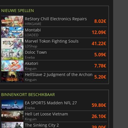
NIEUWE SPELLEN
ReStory Chill Electronics Repairs
8.02€
HRKGAME
Montabi
12.09€
LOADED
Marvel Tokon Fighting Souls
41.22€
LDShop
Doloc Town
5.09€
Eneba
Akatori
7.78€
Kinguin
HellSlave 2 Judgment of the Archon
5.20€
Kinguin
BINNENKORT BESCHIKBAAR
EA SPORTS Madden NFL 27
59.80€
Eneba
Hell Let Loose Vietnam
26.10€
Kinguin
The Sinking City 2
39.00€