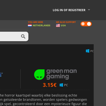
LOG IN OF REGISTREER
YOU ARE HERE
WE ALSO SUPPORT
Dark
NETHERLANDS
USA
mode
PC
3.15
€
PC
he horror kaartspel waarbij elke beslissing echte
een geïsoleerde brandtoren, worden spelers gedwongen
jk spel, gecontroleerd door een mysterieuze figuur die