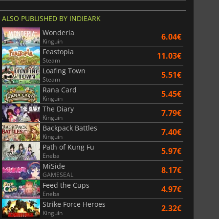
r's Gate 3
Elden Ring
ALSO PUBLISHED BY INDIEARK
Wonderia
6.04€
Kinguin
Feastopia
11.03€
Steam
Loafing Town
5.51€
Steam
Rana Card
5.45€
Kinguin
The Diary
7.79€
Kinguin
Backpack Battles
7.40€
Kinguin
Path of Kung Fu
5.97€
Eneba
MiSide
8.17€
GAMESEAL
Feed the Cups
4.97€
Eneba
Strike Force Heroes
2.32€
Kinguin