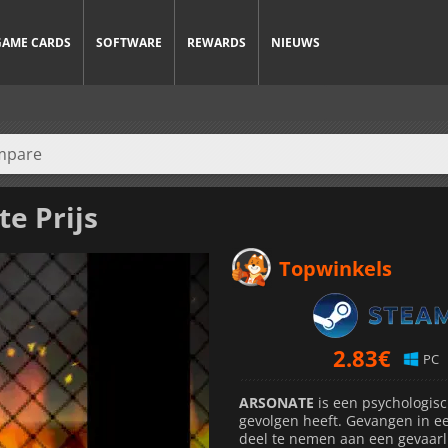
GAME CARDS
SOFTWARE
REWARDS
NIEUWS
e Prijs
Topwinkels
2.83
€
PC
ARSONATE
is een psychologisc
gevolgen heeft. Gevangen in 
deel te nemen aan een gevaarli