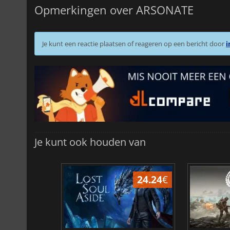
Opmerkingen over ARSONATE
Je kunt een reactie plaatsen of reageren op een bericht door
i
Je kunt ook houden van
24.24
€