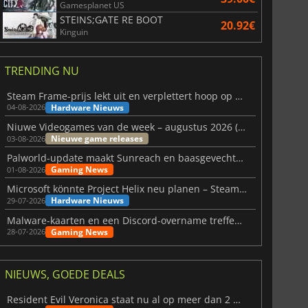
Gamesplanet US
STEINS;GATE RE BOOT
20.92€
Kinguin
TRENDING NU
Steam Frame-prijs lekt uit en verplettert hoop op betaalbare VR
Hardware Nieuws
04-08-2026
Niuwe Videogames van de week – augustus 2026 (week 32)
Nieuwe game releases
03-08-2026
Palworld-update maakt Sunreach en baasgevechten stabieler
Gaming News
01-08-2026
Microsoft könnte Project Helix neu planen – Steam-Support wackelt
Hardware Nieuws
29-07-2026
Malware-kaarten en een Discord-overname treffen Meccha Chameleon
Gaming News
28-07-2026
NIEUWS, GOEDE DEALS
Resident Evil Veronica staat nu al op meer dan 2 miljoen verlanglijstjes