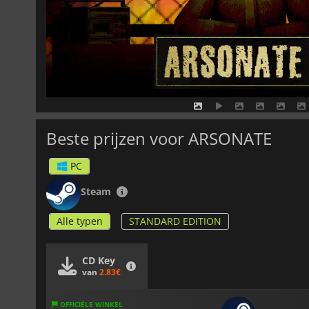
Beste prijzen voor ARSONATE
PC
Steam
Alle typen
STANDARD EDITION
CD Key
van
2.83€
OFFICIËLE WINKEL