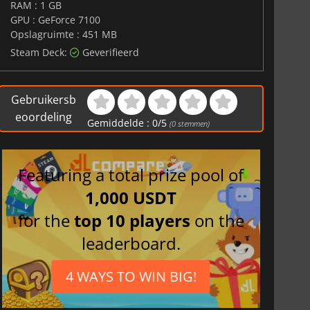
RAM : 1 GB
GPU : GeForce 7100
Opslagruimte : 451 MB
Steam Deck:
Geverifieerd
Gebruikersb
eoordeling
Gemiddelde :
0
/
5
(
0
stemmen)
Featuring a total prize pool of
1,000 USDT
for the
top 10 players
on the
leaderboard.
4 WAYS TO WIN BIG!