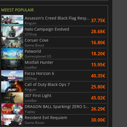
MEEST POPULAIR
Assassin's Creed Black Flag Resynced
37.75€
Kinguin
Halo Campaign Evolved
28.68€
LDShop
Corsair Cove
16.80€
Game Boost
Palworld
18.20€
Gamesplanet US
Mistfall Hunter
15.95€
LootBar
Forza Horizon 6
40.35€
LDShop
Call of Duty Black Ops 7
25.80€
Kinguin
007 First Light
45.02€
LootBar
DRAGON BALL Sparking! ZERO Super Limit Breaking NEO
26.29€
Yuplay
Resident Evil Requiem
30.00€
Game Boost