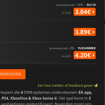
-14% :
promotiecode
DLC14
3.04€
3.53€
3.89€
-3% :
promotiecode
YU3SUMMER
4.20€
4.33€
 WEERGEVEN
Een fout melden of feedback geven
rkopers die
4
DRM-systemen ondersteunen:
EA app,
, PS4, XboxOne & Xbox Series X
. Het spel komt in
3
e aanbiedingen geïdentificeerd. Bovendien toont ons