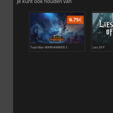
Je kunt ook houden van
31.32
€
6.75
€
Total War WARHAMMER 3
Lies Of P