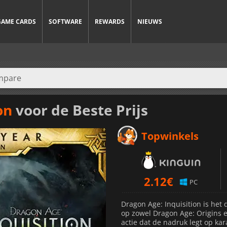
GAME CARDS
SOFTWARE
REWARDS
NIEUWS
on
voor de Beste Prijs
Topwinkels
2.12
€
PC
Dragon Age: Inquisition is het 
op zowel Dragon Age: Origins en
actie dat de nadruk legt op ka