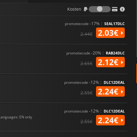
Kosten
Kosten
-17% :
promotiecode
SEAL17DLC
2.03€
2.44€
-20% :
promotiecode
RAB24DLC
2.12€
2.65€
-12% :
promotiecode
DLC12DEAL
2.24€
2.55€
-12% :
promotiecode
DLC12DEAL
Languages: EN only
2.24€
2.55€