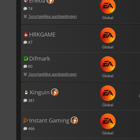
Eneba
74
Soortgelijke aanbiedingen
Global
HRKGAME
87
Global
Difmark
80
Soortgelijke aanbiedingen
Global
Kinguin
381
Global
Instant Gaming
466
Global