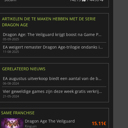
ARTIKELEN DIE TE MAKEN HEBBEN MET DE SERIE
DRAGON AGE
Dragon Age: The Veilguard krijgt boost na Game Pass-release
05-09-2025
EA weigert remaster Dragon Age-trilogie ondanks interesse
11-08-2025
GERELATEERD NIEUWS
EA augustus uitverkoop biedt een aantal van de beste kortingen op veel fan-favoriete franchises
06-08-2024
Vier geweldige games zijn deze week gratis verkrijgbaar op PC
21-05-2024
SAME FRANCHISE
Dragon Age The Veilguard
15.11€
Kinguin