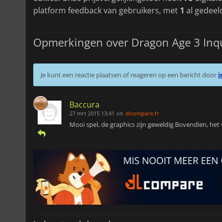
platform feedback van gebruikers, met
1
al gedeel
Opmerkingen over Dragon Age 3 Inqu
Je kunt een reactie plaatsen of reageren op een bericht door
i
Baccura
27 mrt 2015 13:41
on
dlcompare.fr
Mooi spel, de graphics zijn geweldig Bovendien, het 