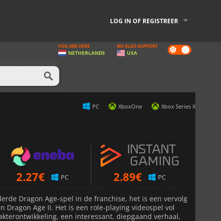
LOG IN OF REGISTREER
YOU ARE HERE
WE ALSO SUPPORT
Dark
NETHERLANDS
USA
mode
PC
XboxOne
Xbox Series X
2.27
€
2.89
€
PC
PC
derde Dragon Age-spel in de franchise, het is een vervolg
 Dragon Age II. Het is een role-playing videospel vol
rakterontwikkeling, een interessant, diepgaand verhaal,