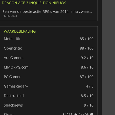
DRAGON AGE 3 INQUISITION NIEUWS
Een van de beste actie-RPG's van 2014 is nu zwaar afgeprijsd op Steam
26-06-2024
WAARDEBEPALING
Metacritic
85 / 100
Opencritic
88 / 100
AusGamers
9.2 / 10
MMORPG.com
8.6 / 10
PC Gamer
87 / 100
GamesRadar+
4 / 5
Destructoid
8.5 / 10
Shacknews
9 / 10
Steam
14215
/ 4498