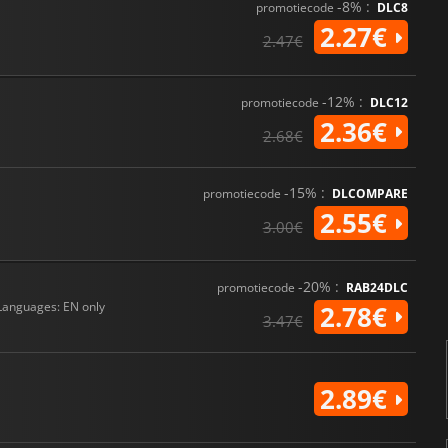
-8% :
promotiecode
DLC8
2.27€
2.47€
-12% :
promotiecode
DLC12
2.36€
2.68€
-15% :
promotiecode
DLCOMPARE
2.55€
3.00€
-20% :
promotiecode
RAB24DLC
Languages: EN only
2.78€
3.47€
2.89€