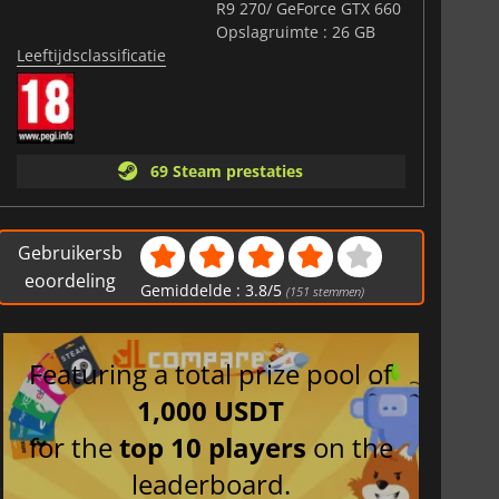
R9 270/ GeForce GTX 660
Opslagruimte : 26 GB
Leeftijdsclassificatie
69 Steam prestaties
Gebruikersb
eoordeling
Gemiddelde :
3.8
/
5
(
151
stemmen)
Featuring a total prize pool of
1,000 USDT
for the
top 10 players
on the
leaderboard.