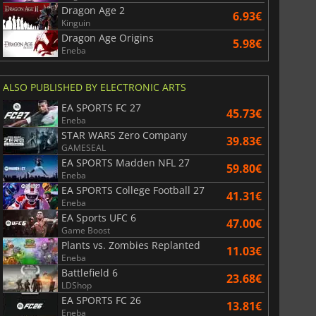
Dragon Age 2
6.93€
Kinguin
Dragon Age Origins
5.98€
Eneba
20.15
€
20.61
€
ALSO PUBLISHED BY ELECTRONIC ARTS
EA SPORTS FC 27
45.73€
Eneba
ization 7
Borderlands 4
STAR WARS Zero Company
39.83€
GAMESEAL
EA SPORTS Madden NFL 27
59.80€
Eneba
EA SPORTS College Football 27
41.31€
Eneba
EA Sports UFC 6
47.00€
Game Boost
Plants vs. Zombies Replanted
11.03€
Eneba
Battlefield 6
23.68€
LDShop
EA SPORTS FC 26
13.81€
Eneba