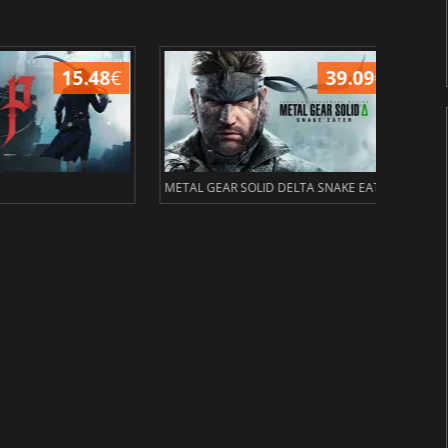
15.48
€
39.09
€
METAL GEAR SOLID DELTA SNAKE EATER
Civil