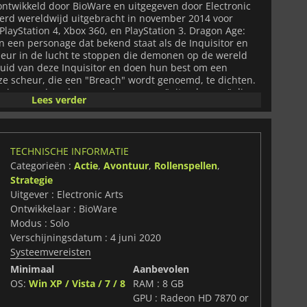
 ontwikkeld door BioWare en uitgegeven door Electronic
werd wereldwijd uitgebracht in november 2014 voor
layStation 4, Xbox 360, en PlayStation 3. Dragon Age:
an een personage dat bekend staat als de Inquisitor en
cheur in de lucht te stoppen die demonen op de wereld
 huid van deze Inquisitor en doen hun best om een
ze scheur, die een "Breach" wordt genoemd, te dichten.
igen gezien als een verlosser, een "uitverkorene" die
Lees verder
jn hand, die in staat is de scheur te dichten. Anderen
aarlijk persoon met een gevaarlijke kracht. De speler zal
t ze zoveel hulp kunnen verzamelen als ze nodig hebben
md Corypheus te stoppen die de breuk heeft geopend
TECHNISCHE INFORMATIE
om Thedas te veroveren. Dragon Age: Inquisition heeft
Categorieën :
Actie
,
Avontuur
,
Rollenspellen
,
re Dragon Age spellen hadden. Het is een actie-RPG
en andere metgezellen die je ontmoet en in je party zet,
Strategie
 Inquisition biedt veel manieren om je vijanden te
Uitgever : Electronic Arts
gie, zijmissies die interessante verhalen vertellen over
Ontwikkelaar : BioWare
m je heen, en dan hebben we nog het hoofdverhaal
Modus : Solo
kast moet halen om de bres te dichten en de wereld te
Verschijningsdatum : 4 juni 2020
l. Dragon Age: Inquisition heeft een third-person view,
Systeemvereisten
tionele RPG top-down camera view beschikbaar.
Minimaal
Aanbevolen
OS:
Win XP / Vista / 7 / 8
RAM : 8 GB
GPU : Radeon HD 7870 or