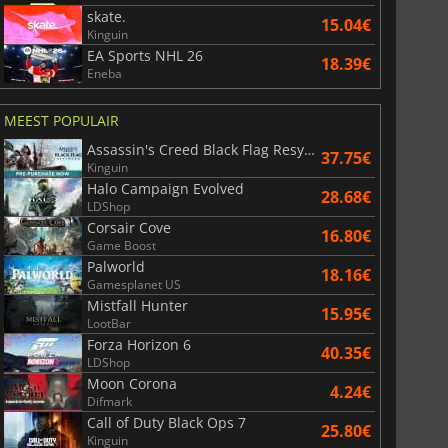
skate.
15.04€
Kinguin
EA Sports NHL 26
18.39€
Eneba
MEEST POPULAIR
Assassin's Creed Black Flag Resynced
37.75€
Kinguin
Halo Campaign Evolved
28.68€
LDShop
Corsair Cove
16.80€
Game Boost
Palworld
18.16€
Gamesplanet US
Mistfall Hunter
15.95€
LootBar
Forza Horizon 6
40.35€
LDShop
Moon Corona
4.24€
Difmark
Call of Duty Black Ops 7
25.80€
Kinguin