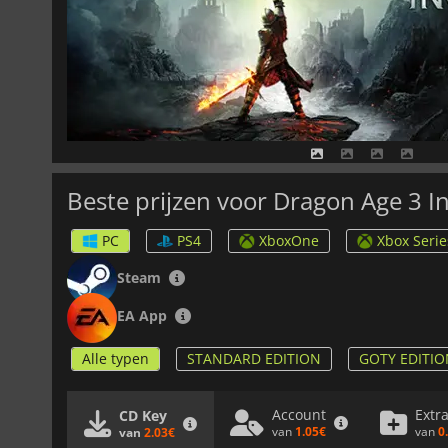
Beste prijzen voor Dragon Age 3 In
PC
PS4
XboxOne
Xbox Serie
Steam
EA App
Alle typen
STANDARD EDITION
GOTY EDITIO
Account
Extr
CD Key
van
1.05€
van
0
van
2.03€