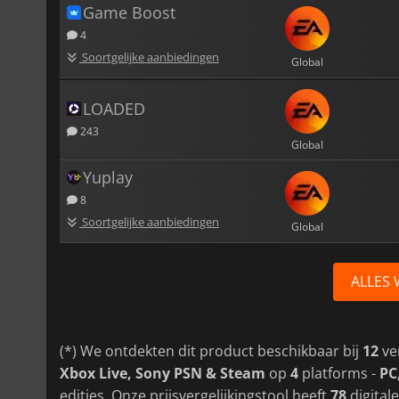
Game Boost
4
Soortgelijke aanbiedingen
Global
LOADED
243
Global
Yuplay
8
Soortgelijke aanbiedingen
Global
ALLES
(*) We ontdekten dit product beschikbaar bij
12
ve
Xbox Live, Sony PSN & Steam
op
4
platforms -
PC
edities. Onze prijsvergelijkingstool heeft
78
digital