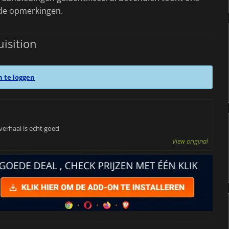
de opmerkingen.
isition
n te loggen
verhaal is echt goed
View original