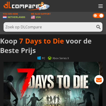
YOU ARE HERE
WE ALSO SUPPORT
Dark
SPELLEN
NETHERLANDS
USA
mode
GAME CARDS
SOFTWARE
Koop
7 Days to Die
voor de
REWARDS
Beste Prijs
NIEUWS
PC
Xbox Series X
LOG IN OF REGISTREER