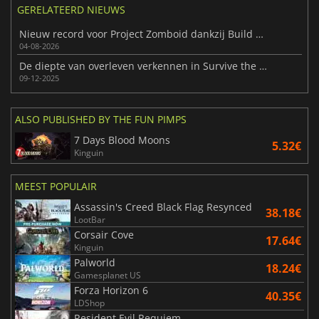
GERELATEERD NIEUWS
Nieuw record voor Project Zomboid dankzij Build 42.20
04-08-2026
De diepte van overleven verkennen in Survive the Nights
09-12-2025
ALSO PUBLISHED BY THE FUN PIMPS
7 Days Blood Moons
5.32€
Kinguin
MEEST POPULAIR
Assassin's Creed Black Flag Resynced
38.18€
LootBar
Corsair Cove
17.64€
Kinguin
Palworld
18.24€
Gamesplanet US
Forza Horizon 6
40.35€
LDShop
Resident Evil Requiem