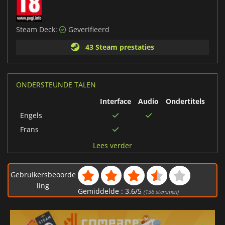
Steam Deck:
Geverifieerd
43 Steam prestaties
ONDERSTEUNDE TALEN
Interface
Audio
Ondertitels
Engels
Frans
Duits
Lees verder
Spaans
Japans
Gebruikersbeoorde
Koreaans
ling
Gemiddelde :
3.6
/
5
(
136
stemmen)
Pools
Braziliaans-
Portugees