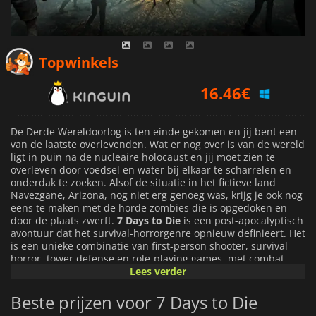
16.46
€
Topwinkels
18.40
€
16.63
€
De Derde Wereldoorlog is ten einde gekomen en jij bent een
van de laatste overlevenden. Wat er nog over is van de wereld
ligt in puin na de nucleaire holocaust en jij moet zien te
overleven door voedsel en water bij elkaar te scharrelen en
onderdak te zoeken. Alsof de situatie in het fictieve land
Navezgane, Arizona, nog niet erg genoeg was, krijg je ook nog
eens te maken met de horde zombies die is opgedoken en
door de plaats zwerft.
7 Days to Die
is een post-apocalyptisch
avontuur dat het survival-horrorgenre opnieuw definieert. Het
is een unieke combinatie van first-person shooter, survival
horror, tower defense en role-playing games, met combat,
crafting, looting, mining, exploration en character growth in
Lees verder
een volledig vernietigbare open-wereld. Je kunt samenwerken
met andere spelers om een nederzetting te bouwen of je kunt
Beste prijzen voor 7 Days to Die
een eenzame wolf worden en ruïnes overnemen en je eigen