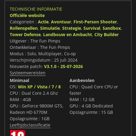
TECHNISCHE INFORMATIE
Officiële website
Categorieën :
Actie
,
Avontuur
,
First-Person Shooter
,
Rollenspellen
,
Simulatie
,
Strategie
,
Survival
,
Sandbox
,
Tower Defense
,
Landbouw en Ambacht
,
City Builder
Uitgever : The Fun Pimps
Ontwikkelaar : The Fun Pimps
Modus : Solo, Multiplayer, Co-op
Verschijningsdatum : 25 juli 2024
Nieuwste patch:
V3.1.0 - 25-07-2026
Systeemvereisten
Minimaal
Aanbevolen
OS:
Win XP / Vista / 7 / 8
CPU : Quad Core CPU or
CPU : Dual Core 2.4 Ghz
faster
RAM : 4GB
RAM : 12 GB
GPU : GeForce 9800M GTS,
GPU : 4 GB Dedicated
Radeon HD 6770M
Opslagruimte : 15 GB
Opslagruimte : 1GB
Leeftijdsclassificatie