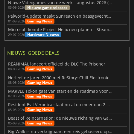
Niuwe Videogames van de week – augustus 2026 (week 32)
Nieuwe game releases
03-08-2026
Palworld-update maakt Sunreach en baasgevechten stabieler
Gaming News
01-08-2026
Microsoft könnte Project Helix neu planen – Steam-Support wackelt
Hardware Nieuws
29-07-2026
NIEUWS, GOEDE DEALS
REANIMAL lanceert officieel de DLC The Prisoner
Gaming News
08-08-2026
Herleef de jaren 2000 met ReStory: Chill Electronics Repairs
Gaming News
08-08-2026
MARVEL Tōkon gaat van start en de roadmap voor jaar 1 is bekendgemaakt
Gaming News
07-08-2026
Resident Evil Veronica staat nu al op meer dan 2 miljoen verlanglijstjes
Gaming News
05-08-2026
Beast of Reincarnation: de nieuwe richting van Game Freak
Gaming News
05-08-2026
Big Walk is nu verkrijgbaar: een reis gebaseerd op vriendschap