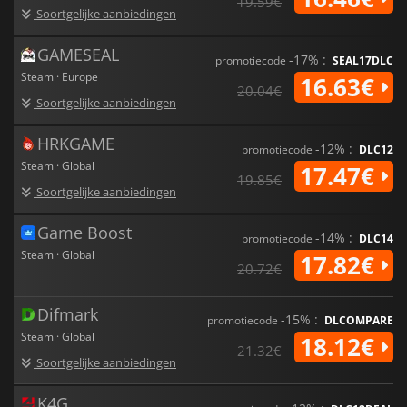
19.59€
Soortgelijke aanbiedingen
GAMESEAL
-17% :
promotiecode
SEAL17DLC
Steam · Europe
16.63€
20.04€
Soortgelijke aanbiedingen
HRKGAME
-12% :
promotiecode
DLC12
Steam · Global
17.47€
19.85€
Soortgelijke aanbiedingen
Game Boost
-14% :
promotiecode
DLC14
Steam · Global
17.82€
20.72€
Difmark
-15% :
promotiecode
DLCOMPARE
Steam · Global
18.12€
21.32€
Soortgelijke aanbiedingen
K4G