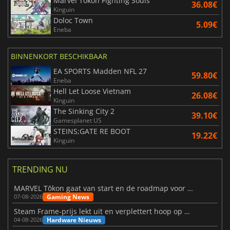
Marvel Tokon Fighting Souls
36.08€
Kinguin
Doloc Town
5.09€
Eneba
BINNENKORT BESCHIKBAAR
EA SPORTS Madden NFL 27
59.80€
Eneba
Hell Let Loose Vietnam
26.08€
Kinguin
The Sinking City 2
39.10€
Gamesplanet US
STEINS;GATE RE BOOT
19.22€
Kinguin
TRENDING NU
MARVEL Tōkon gaat van start en de roadmap voor jaar 1 is bekendgemaakt
Gaming News
07-08-2026
Steam Frame-prijs lekt uit en verplettert hoop op betaalbare VR
Hardware Nieuws
04-08-2026