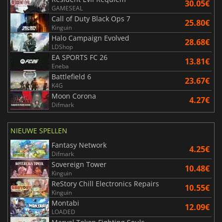
30.05€
GAMESEAL
Call of Duty Black Ops 7
25.80€
Kinguin
Halo Campaign Evolved
28.68€
LDShop
EA SPORTS FC 26
13.81€
Eneba
Battlefield 6
23.67€
K4G
Moon Corona
4.27€
Difmark
NIEUWE SPELLEN
Fantasy Network
4.25€
Difmark
Sovereign Tower
10.48€
Kinguin
ReStory Chill Electronics Repairs
10.55€
Kinguin
Montabi
12.09€
LOADED