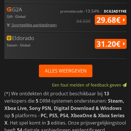
G2A
-13.54% :
promotiecode
DCG2AD1Y4E
Gift · Global
29.68€
34.33€
Soortgelijke aanbiedingen
Eldorado
31.20€
Steam · Global
ALLES WEERGEVEN
Een fout melden of feedback geven
(*) We ontdekten dit product beschikbaar bij
13
verkopers die
5
DRM-systemen ondersteunen:
Steam,
Xbox Live, Sony PSN, Digital Download & Windows
op
5
platforms -
PC, PS5, PS4, XboxOne & Xbox Series
X
. Het spel komt in
3
edities. Onze prijsvergelijkingstool
heeft
54
digitale aanbiedingen geïdentificeerd.