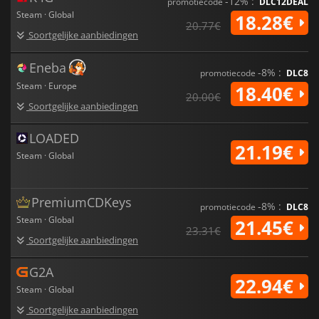
-12% :
promotiecode
DLC12DEAL
Steam · Global
18.28€
20.77€
Soortgelijke aanbiedingen
Eneba
-8% :
promotiecode
DLC8
Steam · Europe
18.40€
20.00€
Soortgelijke aanbiedingen
LOADED
21.19€
Steam · Global
PremiumCDKeys
-8% :
promotiecode
DLC8
Steam · Global
21.45€
23.31€
Soortgelijke aanbiedingen
G2A
22.94€
Steam · Global
Soortgelijke aanbiedingen