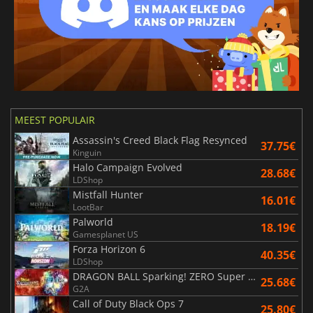
MEEST POPULAIR
Assassin's Creed Black Flag Resynced
37.75€
Kinguin
Halo Campaign Evolved
28.68€
LDShop
Mistfall Hunter
16.01€
LootBar
Palworld
18.19€
Gamesplanet US
Forza Horizon 6
40.35€
LDShop
DRAGON BALL Sparking! ZERO Super Limit Breaking NEO
25.68€
G2A
Call of Duty Black Ops 7
25.80€