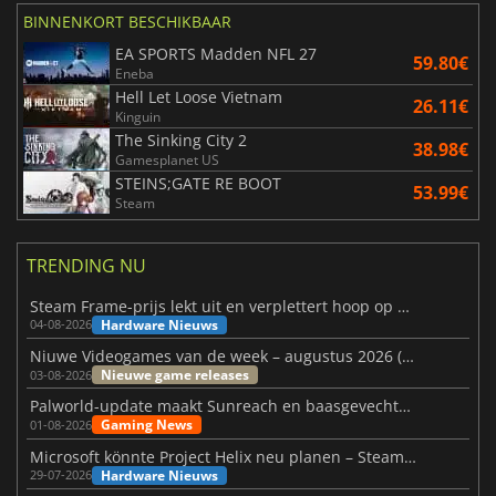
BINNENKORT BESCHIKBAAR
EA SPORTS Madden NFL 27
59.80€
Eneba
Hell Let Loose Vietnam
26.11€
Kinguin
The Sinking City 2
38.98€
Gamesplanet US
STEINS;GATE RE BOOT
53.99€
Steam
TRENDING NU
Steam Frame-prijs lekt uit en verplettert hoop op betaalbare VR
Hardware Nieuws
04-08-2026
Niuwe Videogames van de week – augustus 2026 (week 32)
Nieuwe game releases
03-08-2026
Palworld-update maakt Sunreach en baasgevechten stabieler
Gaming News
01-08-2026
Microsoft könnte Project Helix neu planen – Steam-Support wackelt
Hardware Nieuws
29-07-2026