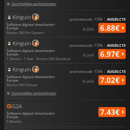
Soortgelijke aanbiedingen
Kinguin
-15% :
promotiecode
AUGDLC15
Software digitaal downloaden ·
6.88€
Europe
8.09€
Norton 360 for Gamers
Kinguin
-15% :
promotiecode
AUGDLC15
Software digitaal downloaden ·
6.97€
Europe
8.20€
1 Device - 1 Year
Norton 360 Standard
Kinguin
-15% :
promotiecode
AUGDLC15
Software digitaal downloaden ·
7.02€
Europe
8.26€
Norton 360 Deluxe
Soortgelijke aanbiedingen
G2A
7.43€
Software digitaal downloaden ·
Europe
6 Months