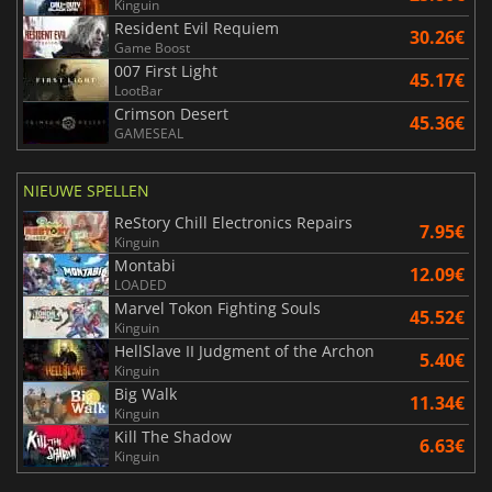
Kinguin
Resident Evil Requiem
30.26€
Game Boost
007 First Light
45.17€
LootBar
Crimson Desert
45.36€
GAMESEAL
NIEUWE SPELLEN
ReStory Chill Electronics Repairs
7.95€
Kinguin
Montabi
12.09€
LOADED
Marvel Tokon Fighting Souls
45.52€
Kinguin
HellSlave II Judgment of the Archon
5.40€
Kinguin
Big Walk
11.34€
Kinguin
Kill The Shadow
6.63€
Kinguin