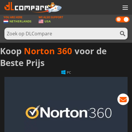
YOU ARE HERE
WE ALSO SUPPORT
Dark
SPELLEN
NETHERLANDS
USA
mode
GAME CARDS
SOFTWARE
Koop
Norton 360
voor de
REWARDS
Beste Prijs
NIEUWS
PC
LOG IN OF REGISTREER