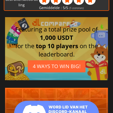
ling
Gemiddelde :
5
/
5
(
5
stemmen)
Featuring a total prize pool of
1,000 USDT
for the
top 10 players
on the
leaderboard.
4 WAYS TO WIN BIG!