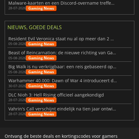
Malware-kaarten en een Discord-overname treffen Meccha Chameleon
Gaming News
28-07-2026
NIEUWS, GOEDE DEALS
Resident Evil Veronica staat nu al op meer dan 2 miljoen verlanglijstjes
Gaming News
05-08-2026
Beast of Reincarnation: de nieuwe richting van Game Freak
Gaming News
05-08-2026
Big Walk is nu verkrijgbaar: een reis gebaseerd op vriendschap
Gaming News
05-08-2026
Warhammer 40.000: Dawn of War 4 introduceert de Necron-factie
Gaming News
30-07-2026
DLC Nioh 3: Hell Rising officieel aangekondigd
Gaming News
28-07-2026
Vahrin's Call verschijnt eindelijk na tien jaar ontwikkeling
Gaming News
28-07-2026
Ontvang de beste deals en kortingscodes voor gamers