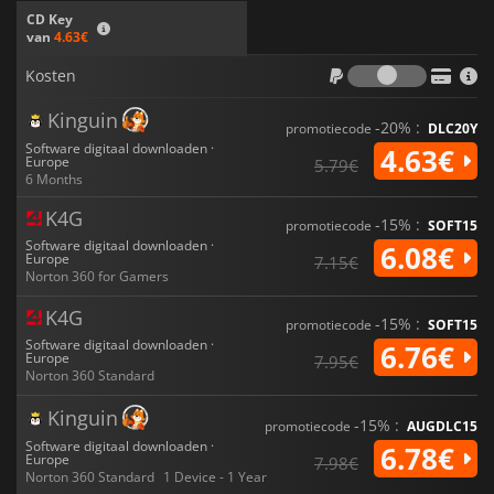
CD Key
van
4.63€
Kosten
Kosten
Kinguin
-20% :
promotiecode
DLC20Y
Software digitaal downloaden ·
4.63€
Europe
5.79€
6 Months
K4G
-15% :
promotiecode
SOFT15
Software digitaal downloaden ·
6.08€
Europe
7.15€
Norton 360 for Gamers
K4G
-15% :
promotiecode
SOFT15
Software digitaal downloaden ·
6.76€
Europe
7.95€
Norton 360 Standard
Kinguin
-15% :
promotiecode
AUGDLC15
Software digitaal downloaden ·
6.78€
Europe
7.98€
Norton 360 Standard
1 Device - 1 Year