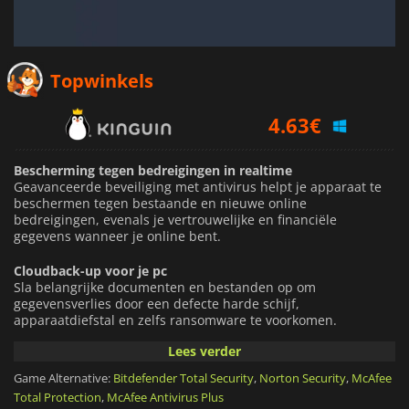
Topwinkels
4.63
€
6.08
€
Bescherming tegen bedreigingen in realtime
7.43
€
Geavanceerde beveiliging met antivirus helpt je apparaat te
beschermen tegen bestaande en nieuwe online
bedreigingen, evenals je vertrouwelijke en financiële
gegevens wanneer je online bent.
Cloudback-up voor je pc
Sla belangrijke documenten en bestanden op om
gegevensverlies door een defecte harde schijf,
apparaatdiefstal en zelfs ransomware te voorkomen.
Lees verder
Veilige VPN
Surf anoniem en veilig op een logboekvrij virtueel privé-
Game Alternative:
Bitdefender Total Security
,
Norton Security
,
McAfee
netwerk (VPN). Voeg geavanceerde encryptie toe om de
Total Protection
,
McAfee Antivirus Plus
veiligheid en vertrouwelijkheid van je informatie te