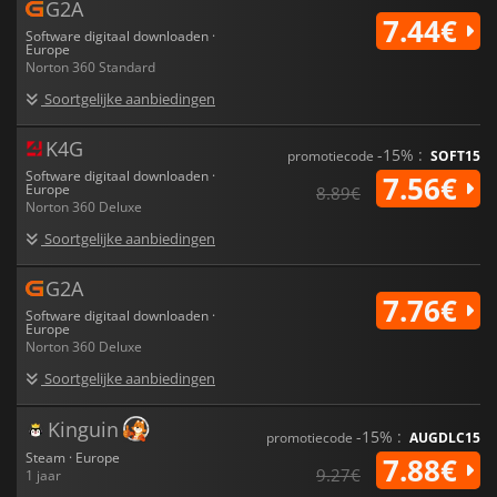
G2A
7.44€
Software digitaal downloaden ·
Europe
Norton 360 Standard
Soortgelijke aanbiedingen
K4G
-15% :
promotiecode
SOFT15
Software digitaal downloaden ·
7.56€
Europe
8.89€
Norton 360 Deluxe
Soortgelijke aanbiedingen
G2A
7.76€
Software digitaal downloaden ·
Europe
Norton 360 Deluxe
Soortgelijke aanbiedingen
Kinguin
-15% :
promotiecode
AUGDLC15
Steam · Europe
7.88€
9.27€
1 jaar