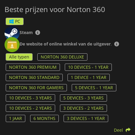
garanderen, zoals wachtwoorden en bankgegevens.
Beste prijzen voor Norton 360
En nog veel meer!
Met
Safecam
, dat je waarschuwt bij elke poging om toegang
PC
te krijgen tot je webcam en je helpt onbevoegde toegang te
blokkeren.
Bewaking van het Dark Web
en de zekerheid dat
Steam
als Norton je gegevens daar vindt, het je waarschuwt. En help
je sociale netwerkaccounts veilig te houden door ze te
De website of online winkel van de uitgever
.
bewaken op accountovername.
Alle typen
NORTON 360 DELUXE
NORTON 360 PREMIUM
10 DEVICES - 1 YEAR
NORTON 360 STANDARD
1 DEVICE - 1 YEAR
NORTON 360 FOR GAMERS
5 DEVICES - 1 YEAR
10 DEVICES - 3 YEARS
5 DEVICES - 3 YEARS
10 DEVICES - 2 YEARS
3 DEVICES - 2 YEARS
1 JAAR
6 MONTHS
3 DEVICES - 1 YEAR
Deel