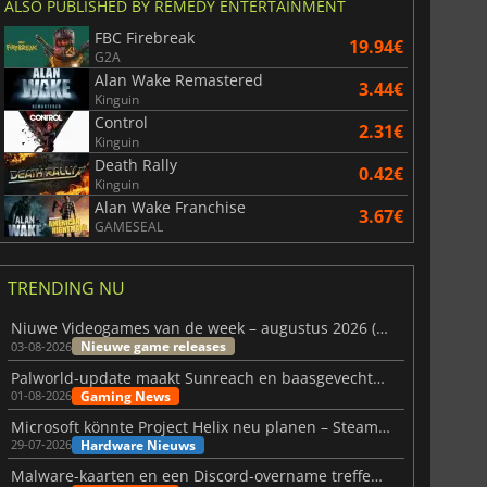
ALSO PUBLISHED BY REMEDY ENTERTAINMENT
FBC Firebreak
19.94€
G2A
Alan Wake Remastered
3.44€
Kinguin
Control
2.31€
Kinguin
Death Rally
0.42€
Kinguin
Alan Wake Franchise
3.67€
GAMESEAL
TRENDING NU
Niuwe Videogames van de week – augustus 2026 (week 32)
Nieuwe game releases
03-08-2026
Palworld-update maakt Sunreach en baasgevechten stabieler
Gaming News
01-08-2026
Microsoft könnte Project Helix neu planen – Steam-Support wackelt
Hardware Nieuws
29-07-2026
Malware-kaarten en een Discord-overname treffen Meccha Chameleon