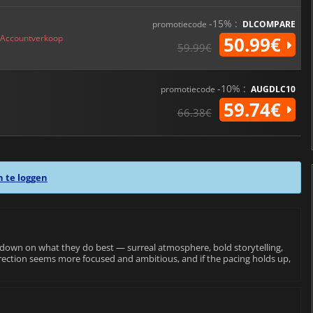
-15% :
promotiecode
DLCOMPARE
Accountverkoop
50.99€
59.99€
-10% :
promotiecode
AUGDLC10
59.74€
66.38€
n te loggen
 down on what they do best — surreal atmosphere, bold storytelling,
rection seems more focused and ambitious, and if the pacing holds up,