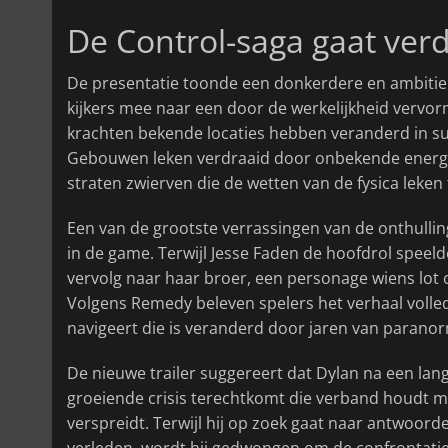
De Control-saga gaat ver
De presentatie toonde een donkerdere en ambitie
kijkers mee naar een door de werkelijkheid vervor
krachten bekende locaties hebben veranderd in s
Gebouwen leken verdraaid door onbekende energieë
straten zwierven die de wetten van de fysica leken 
Een van de grootste verrassingen van de onthullin
in de game. Terwijl Jesse Faden de hoofdrol speelde
vervolg naar haar broer, een personage wiens lot 
Volgens Remedy beleven spelers het verhaal volledi
navigeert die is veranderd door jaren van parano
De nieuwe trailer suggereert dat Dylan na een lan
groeiende crisis terechtkomt die verband houdt m
verspreidt. Terwijl hij op zoek gaat naar antwoor
verleden, wordt hij gedwongen om de confrontatie 