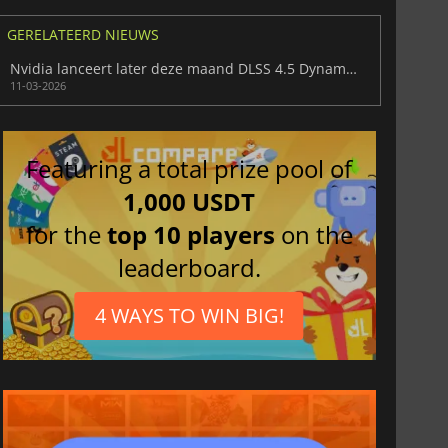
GERELATEERD NIEUWS
Nvidia lanceert later deze maand DLSS 4.5 Dynamic en 6x Frame Generation
11-03-2026
Featuring a total prize pool of
1,000 USDT
for the
top 10 players
on the
leaderboard.
4 WAYS TO WIN BIG!