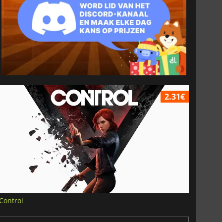
2.31€
Control