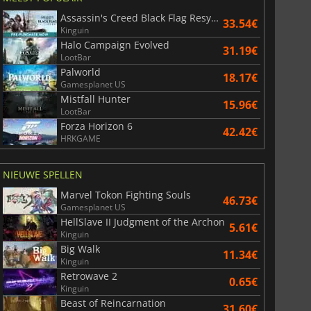
Assassin's Creed Black Flag Resynced
33.54€
Kinguin
Halo Campaign Evolved
31.19€
LootBar
Palworld
18.17€
Gamesplanet US
Mistfall Hunter
15.96€
LootBar
Forza Horizon 6
42.42€
HRKGAME
NIEUWE SPELLEN
Marvel Tokon Fighting Souls
46.73€
Gamesplanet US
HellSlave II Judgment of the Archon
5.61€
Kinguin
Big Walk
11.34€
Kinguin
Retrowave 2
0.65€
Kinguin
Beast of Reincarnation
31.60€