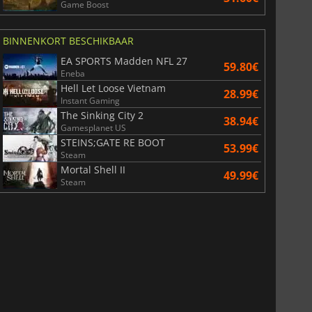
Game Boost
BINNENKORT BESCHIKBAAR
EA SPORTS Madden NFL 27
59.80€
Eneba
Hell Let Loose Vietnam
28.99€
Instant Gaming
The Sinking City 2
38.94€
Gamesplanet US
STEINS;GATE RE BOOT
53.99€
Steam
Mortal Shell II
49.99€
Steam