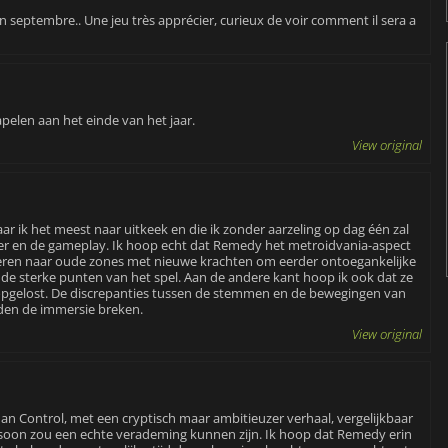
en septembre.. Une jeu très apprécier, curieux de voir comment il sera a
pelen aan het einde van het jaar.
View original
ar ik het meest naar uitkeek en die ik zonder aarzeling op dag één zal
eer en de gameplay. Ik hoop echt dat Remedy het metroidvania-aspect
eren naar oude zones met nieuwe krachten om eerder ontoegankelijke
 de sterke punten van het spel. Aan de andere kant hoop ik ook dat ze
opgelost. De discrepanties tussen de stemmen en de bewegingen van
den de immersie breken.
View original
n Control, met een cryptisch maar ambitieuzer verhaal, vergelijkbaar
soon zou een echte verademing kunnen zijn. Ik hoop dat Remedy erin