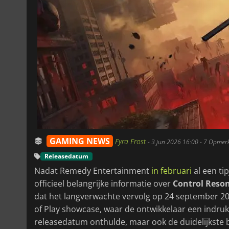
GAMING NEWS
Fyra Frost
-
3 jun 2026 16:00
- 7 Opmer
Releasedatum
Nadat Remedy Entertainment
in februari
al een ti
officieel belangrijke informatie over
Control Reso
dat het langverwachte vervolg op 24 september 20
of Play showcase, waar de ontwikkelaar een indruk
releasedatum onthulde, maar ook de duidelijkste b