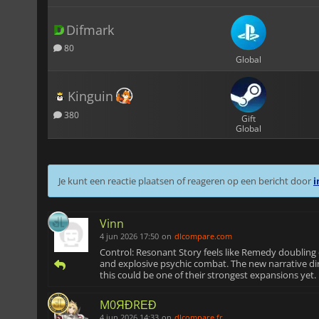
Difmark
80
Global
Kinguin
380
Gift
Global
Je kunt een reactie plaatsen of reageren op een bericht door
i
Vinn
4 jun 2026 17:50
on
dlcompare.com
Control: Resonant Story feels like Remedy doubling
and explosive psychic combat. The new narrative di
this could be one of their strongest expansions yet.
M0ЯĐRΕĐ
4 jun 2026 14:33
on
dlcompare.fr