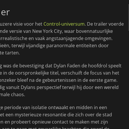
der
uzere visie voor het
Control-universum
. De trailer voerde
mde versie van New York City, waar bovennatuurlijke
urrealistische en vaak angstaanjagende omgevingen.
n, terwijl vijandige paranormale entiteiten door
te tarten.
g was de bevestiging dat Dylan Faden de hoofdrol speelt
 in de oorspronkelijke titel, verschuift de focus van het
onzeker bleef na de gebeurtenissen in de eerste game.
g vanuit Dylans perspectief terwijl hij door een wereld
rmale chaos.
ge periode van isolatie ontwaakt en midden in een
et een mysterieuze resonantie die zich over de stad
den en probeert opnieuw contact te maken met zijn
aan te gaan met gevaarlijke krachten die zowel de