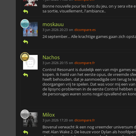
Bonne nouvelle pour les fans du jeu, on y sera vite 
sa sortie, visuellement, l'ambiance..
moskauu
3 jun 2026 20:23
on
dlcompare.es
24 september... Alle krachtige games gaan zich opsta
Nachos
3 jun 2026 20:15
on
dlcompare.fr
Control Resonant is duidelijk een van mijn games wa
kopen. Ik hield van het eerste opus, de vreemde sf
heeft behouden, dat je aanmoedigde om terug te k
doorgangen vrij te spelen. Dat was voor mij een van
de lipsync-problemen in de eerste Control hebben 
de personages waren soms nogal opvallend en kon
Milox
3 jun 2026 17:20
on
dlcompare.fr
Bovenal verwacht ik een nog vreemder universum da
met Alan Wake 2. De keuze voor Dylan als hoofdper