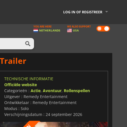
LOG IN OF REGISTREER
YOU ARE HERE
WE ALSO SUPPORT
Dark
NETHERLANDS
USA
mode
Trailer
TECHNISCHE INFORMATIE
Officiële website
Categorieën :
Actie
,
Avontuur
,
Rollenspellen
Uitgever : Remedy Entertainment
Ontwikkelaar : Remedy Entertainment
Modus : Solo
Verschijningsdatum : 24 september 2026