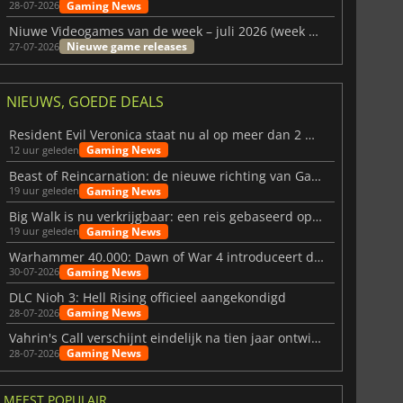
Gaming News
28-07-2026
Niuwe Videogames van de week – juli 2026 (week 31)
Nieuwe game releases
27-07-2026
NIEUWS, GOEDE DEALS
Resident Evil Veronica staat nu al op meer dan 2 miljoen verlanglijstjes
Gaming News
12 uur geleden
Beast of Reincarnation: de nieuwe richting van Game Freak
Gaming News
19 uur geleden
Big Walk is nu verkrijgbaar: een reis gebaseerd op vriendschap
Gaming News
19 uur geleden
Warhammer 40.000: Dawn of War 4 introduceert de Necron-factie
Gaming News
30-07-2026
DLC Nioh 3: Hell Rising officieel aangekondigd
Gaming News
28-07-2026
Vahrin's Call verschijnt eindelijk na tien jaar ontwikkeling
Gaming News
28-07-2026
MEEST POPULAIR