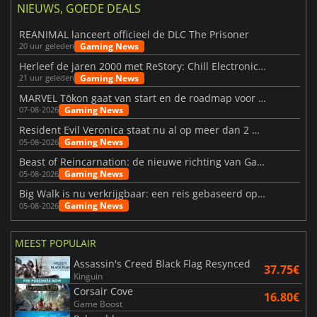
NIEUWS, GOEDE DEALS
REANIMAL lanceert officieel de DLC The Prisoner
Gaming News
20 uur geleden
Herleef de jaren 2000 met ReStory: Chill Electronics Repairs
Gaming News
21 uur geleden
MARVEL Tōkon gaat van start en de roadmap voor jaar 1 is bekendgemaakt
Gaming News
07-08-2026
Resident Evil Veronica staat nu al op meer dan 2 miljoen verlanglijstjes
Gaming News
05-08-2026
Beast of Reincarnation: de nieuwe richting van Game Freak
Gaming News
05-08-2026
Big Walk is nu verkrijgbaar: een reis gebaseerd op vriendschap
Gaming News
05-08-2026
MEEST POPULAIR
Assassin's Creed Black Flag Resynced
37.75€
Kinguin
Corsair Cove
16.80€
Game Boost