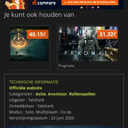
Je kunt ook houden van
6.75
€
1
Total War WARHAMMER 3
Lies Of P
TECHNISCHE INFORMATIE
Officiële website
Categorieën :
Actie
,
Avontuur
,
Rollenspellen
Uitgever : fatshark
Ontwikkelaar : fatshark
Modus : Solo, Multiplayer, Co-op
Verschijningsdatum : 23 juni 2026