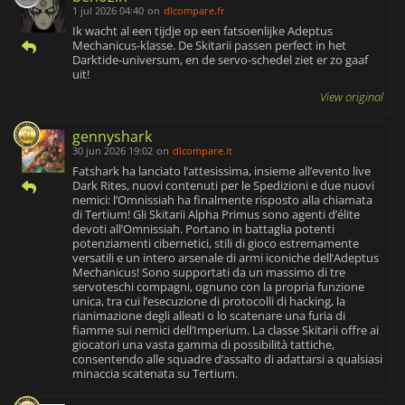
1 jul 2026 04:40
on
dlcompare.fr
Ik wacht al een tijdje op een fatsoenlijke Adeptus
Mechanicus-klasse. De Skitarii passen perfect in het
Darktide-universum, en de servo-schedel ziet er zo gaaf
uit!
View original
gennyshark
30 jun 2026 19:02
on
dlcompare.it
Fatshark ha lanciato l’attesissima, insieme all’evento live
Dark Rites, nuovi contenuti per le Spedizioni e due nuovi
nemici: l’Omnissiah ha finalmente risposto alla chiamata
di Tertium! Gli Skitarii Alpha Primus sono agenti d’élite
devoti all’Omnissiah. Portano in battaglia potenti
potenziamenti cibernetici, stili di gioco estremamente
versatili e un intero arsenale di armi iconiche dell’Adeptus
Mechanicus! Sono supportati da un massimo di tre
servoteschi compagni, ognuno con la propria funzione
unica, tra cui l’esecuzione di protocolli di hacking, la
rianimazione degli alleati o lo scatenare una furia di
fiamme sui nemici dell’Imperium. La classe Skitarii offre ai
giocatori una vasta gamma di possibilità tattiche,
consentendo alle squadre d’assalto di adattarsi a qualsiasi
minaccia scatenata su Tertium.