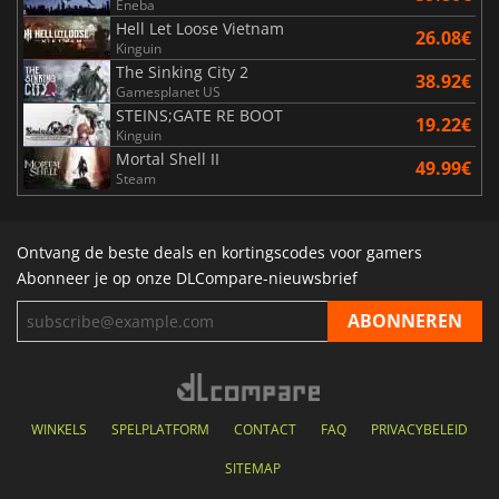
Eneba
Hell Let Loose Vietnam
26.08€
Kinguin
The Sinking City 2
38.92€
Gamesplanet US
STEINS;GATE RE BOOT
19.22€
Kinguin
Mortal Shell II
49.99€
Steam
Ontvang de beste deals en kortingscodes voor gamers
Abonneer je op onze DLCompare-nieuwsbrief
WINKELS
SPELPLATFORM
CONTACT
FAQ
PRIVACYBELEID
SITEMAP