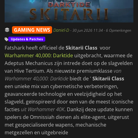
GAMING NEWS
Daniel-D
-
30 jun 2026 11:34
- 6 Opmerkingen
Updates & Patches
Fatshark heeft officieel de
Skitarii Class
voor
Warhammer 40,000: Darktide
uitgebracht, waarmee de
Adeptus Mechanicus zijn intrede doet op de slagvelden
van Hive Tertium. Als nieuwste premiumklasse
van
Warhammer 40,000: Darktide
biedt de '
Skitarii Class
een unieke mix van cybernetische verbeteringen,
geavanceerde technologie en veelzijdigheid op het
slagveld, geïnspireerd door een van de meest iconische
facties
uit Warhammer 40K
. Dankzij deze update kunnen
spelers de Omnissiah dienen als elite-agent, uitgerust
met gespecialiseerde wapens, mechanische
metgezellen en uitgebreide