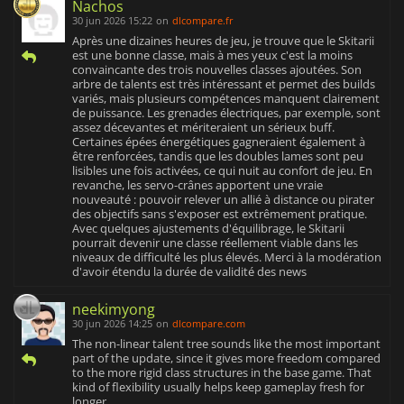
Nachos
30 jun 2026 15:22
on
dlcompare.fr
Après une dizaines heures de jeu, je trouve que le Skitarii
est une bonne classe, mais à mes yeux c'est la moins
convaincante des trois nouvelles classes ajoutées. Son
arbre de talents est très intéressant et permet des builds
variés, mais plusieurs compétences manquent clairement
de puissance. Les grenades électriques, par exemple, sont
assez décevantes et mériteraient un sérieux buff.
Certaines épées énergétiques gagneraient également à
être renforcées, tandis que les doubles lames sont peu
lisibles une fois activées, ce qui nuit au confort de jeu. En
revanche, les servo-crânes apportent une vraie
nouveauté : pouvoir relever un allié à distance ou pirater
des objectifs sans s'exposer est extrêmement pratique.
Avec quelques ajustements d'équilibrage, le Skitarii
pourrait devenir une classe réellement viable dans les
niveaux de difficulté les plus élevés. Merci à la modération
d'avoir étendu la durée de validité des news
neekimyong
30 jun 2026 14:25
on
dlcompare.com
The non-linear talent tree sounds like the most important
part of the update, since it gives more freedom compared
to the more rigid class structures in the base game. That
kind of flexibility usually helps keep gameplay fresh for
longer.