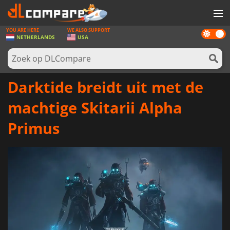
YOU ARE HERE
WE ALSO SUPPORT
Dark
SPELLEN
NETHERLANDS
USA
mode
GAME CARDS
SOFTWARE
Darktide breidt uit met de
REWARDS
machtige Skitarii Alpha
NIEUWS
Primus
LOG IN OF REGISTREER