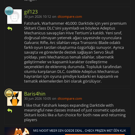
gif123
30 jun 2026 10:12
on
dlcompare.com
Fatshark, Warhammer 40,000: Darktide için yeni premium
Skitarii Class DLC'sini yayımladı ve böylece Adeptus
Mechanicus savaşçıları Hive Tertium'a katıldı. Yeni sınıf,
doğrusal olmayan yetenek ağacı sayesinde oyunculara
Galvanic Rifle, Arc silahları veya Transonic Blade odaklı
farklı oyun tarzları oluşturma özgürlüğü sunuyor. Ayrıca
savaşta ve görevlerde destek sağlayan Servo Skull
yoldaşı, yeni Mechanicus temalı silahlar, sibernetik
geliştirmeler ve kapsamlı karakter özelleştirme
seçenekleri de eklenmiş durumda. Topluluk tarafından
olumlu karşılanan DLC, özellikle Adeptus Mechanicus
hayranları için oyuna şimdiye kadarki en kapsamlı ve
tematik eklemelerden biri olarak görülüyor.
Baris4hin
30 jun 2026 10:05
on
dlcompare.com
I like that Fatshark keeps expanding Darktide with
meaningful new classes instead of just cosmetic updates.
Skitarii looks like a fun choice for both new and returning
players