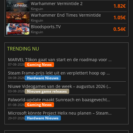
Warhammer Vermintide 2
1.82€
Kinguin
Warhammer End Times Vermintide
1.05€
Kinguin
Bloodsports.TV
0.54€
Kinguin
TRENDING NU
MARVEL Tōkon gaat van start en de roadmap voor jaar 1 is bekendgemaakt
Gaming News
07-08-2026
Steam Frame-prijs lekt uit en verplettert hoop op betaalbare VR
Hardware Nieuws
04-08-2026
Niuwe Videogames van de week – augustus 2026 (week 32)
Nieuwe game releases
03-08-2026
Palworld-update maakt Sunreach en baasgevechten stabieler
Gaming News
01-08-2026
Microsoft könnte Project Helix neu planen – Steam-Support wackelt
Hardware Nieuws
29-07-2026