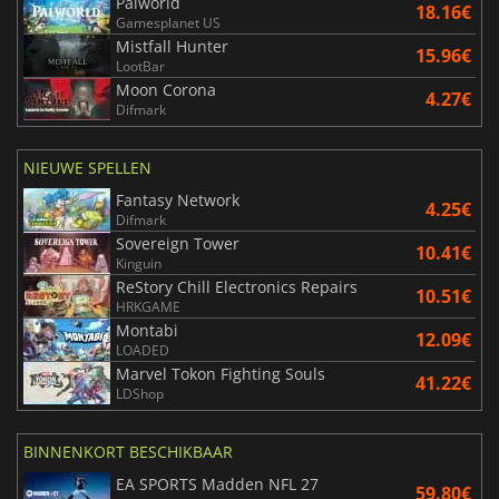
Palworld
18.16€
Gamesplanet US
Mistfall Hunter
15.96€
LootBar
Moon Corona
4.27€
Difmark
NIEUWE SPELLEN
Fantasy Network
4.25€
Difmark
Sovereign Tower
10.41€
Kinguin
ReStory Chill Electronics Repairs
10.51€
HRKGAME
Montabi
12.09€
LOADED
Marvel Tokon Fighting Souls
41.22€
LDShop
BINNENKORT BESCHIKBAAR
EA SPORTS Madden NFL 27
59.80€