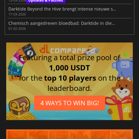
Updates & Patches
13-05-2026
Darktide Beyond the Hive brengt intense nieuwe survivalactie
17-03-2026
Chemisch aangedreven bloedbad: Darktide in dienst van kartel
01-02-2026
Featuring a total prize pool of
1,000 USDT
for the
top 10 players
on the
leaderboard.
4 WAYS TO WIN BIG!