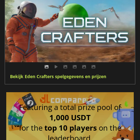
Bekijk Eden Crafters spelgegevens en prijzen
Featuring a total prize pool of
1,000 USDT
for the
top 10 players
on the
leaderboard.