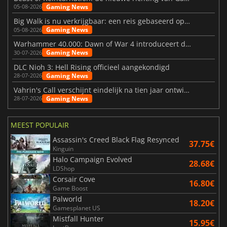
Gaming News
05-08-2026
Big Walk is nu verkrijgbaar: een reis gebaseerd op vriendschap
Gaming News
05-08-2026
Warhammer 40.000: Dawn of War 4 introduceert de Necron-factie
Gaming News
30-07-2026
DLC Nioh 3: Hell Rising officieel aangekondigd
Gaming News
28-07-2026
Vahrin's Call verschijnt eindelijk na tien jaar ontwikkeling
Gaming News
28-07-2026
MEEST POPULAIR
Assassin's Creed Black Flag Resynced
37.75€
Kinguin
Halo Campaign Evolved
28.68€
LDShop
Corsair Cove
16.80€
Game Boost
Palworld
18.20€
Gamesplanet US
Mistfall Hunter
15.95€