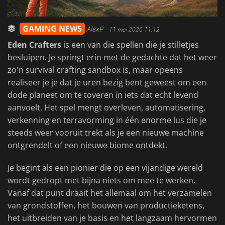
GAMING NEWS
AlexP
-
11 mei 2026 11:12
Eden Crafters
is een van die spellen die je stilletjes
besluipen. Je springt erin met de gedachte dat het weer
zo'n survival crafting sandbox is, maar opeens
realiseer je je dat je uren bezig bent geweest om een
dode planeet om te toveren in iets dat echt levend
aanvoelt. Het spel mengt overleven, automatisering,
verkenning en terravorming in één enorme lus die je
steeds weer vooruit trekt als je een nieuwe machine
ontgrendelt of een nieuwe biome ontdekt.
Je begint als een pionier die op een vijandige wereld
wordt gedropt met bijna niets om mee te werken.
Vanaf dat punt draait het allemaal om het verzamelen
van grondstoffen, het bouwen van productieketens,
het uitbreiden van je basis en het langzaam hervormen