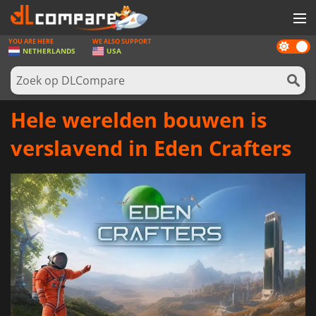
YOU ARE HERE
WE ALSO SUPPORT
Dark
SPELLEN
NETHERLANDS
USA
mode
GAME CARDS
SOFTWARE
Hele werelden bouwen is
REWARDS
verslavend in Eden Crafters
NIEUWS
LOG IN OF REGISTREER