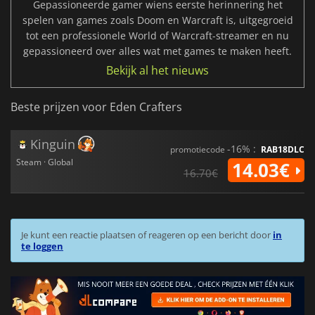
Gepassioneerde gamer wiens eerste herinnering het
spelen van games zoals Doom en Warcraft is, uitgegroeid
tot een professionele World of Warcraft-streamer en nu
gepassioneerd over alles wat met games te maken heeft.
Bekijk al het nieuws
Beste prijzen voor Eden Crafters
Kinguin
-16% :
promotiecode
RAB18DLC
Steam · Global
14.03€
16.70€
Je kunt een reactie plaatsen of reageren op een bericht door
in
te loggen