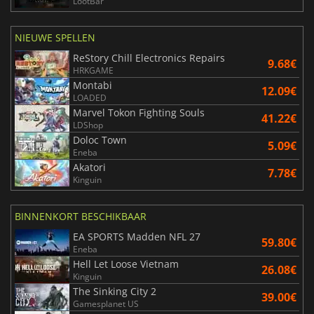
LootBar
NIEUWE SPELLEN
ReStory Chill Electronics Repairs
9.68€
HRKGAME
Montabi
12.09€
LOADED
Marvel Tokon Fighting Souls
41.22€
LDShop
Doloc Town
5.09€
Eneba
Akatori
7.78€
Kinguin
BINNENKORT BESCHIKBAAR
EA SPORTS Madden NFL 27
59.80€
Eneba
Hell Let Loose Vietnam
26.08€
Kinguin
The Sinking City 2
39.00€
Gamesplanet US