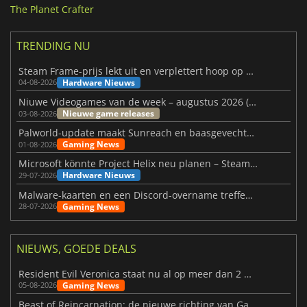
The Planet Crafter
TRENDING NU
Steam Frame-prijs lekt uit en verplettert hoop op betaalbare VR
Hardware Nieuws
04-08-2026
Niuwe Videogames van de week – augustus 2026 (week 32)
Nieuwe game releases
03-08-2026
Palworld-update maakt Sunreach en baasgevechten stabieler
Gaming News
01-08-2026
Microsoft könnte Project Helix neu planen – Steam-Support wackelt
Hardware Nieuws
29-07-2026
Malware-kaarten en een Discord-overname treffen Meccha Chameleon
Gaming News
28-07-2026
NIEUWS, GOEDE DEALS
Resident Evil Veronica staat nu al op meer dan 2 miljoen verlanglijstjes
Gaming News
05-08-2026
Beast of Reincarnation: de nieuwe richting van Game Freak