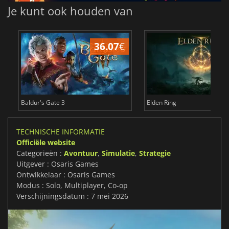
Je kunt ook houden van
36.07
€
4
Baldur's Gate 3
Elden Ring
TECHNISCHE INFORMATIE
Officiële website
Categorieën :
Avontuur
,
Simulatie
,
Strategie
Uitgever : Osaris Games
Ontwikkelaar : Osaris Games
Modus : Solo, Multiplayer, Co-op
Verschijningsdatum : 7 mei 2026