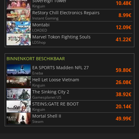
Sovereign Tower
10.48€
Kinguin
ReStory Chill Electronics Repairs
8.99€
Instant Gaming
Montabi
12.09€
LOADED
Marvel Tokon Fighting Souls
41.22€
LDShop
BINNENKORT BESCHIKBAAR
EA SPORTS Madden NFL 27
59.80€
Eneba
Hell Let Loose Vietnam
26.08€
Kinguin
The Sinking City 2
38.92€
Gamesplanet US
STEINS;GATE RE BOOT
20.14€
Kinguin
Mortal Shell II
49.99€
Steam