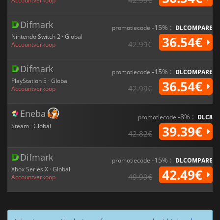
Accountverkoop
Difmark
-15% :
promotiecode
DLCOMPARE
Nintendo Switch 2 · Global
36.54€
42.99€
Accountverkoop
Difmark
-15% :
promotiecode
DLCOMPARE
PlayStation 5 · Global
36.54€
42.99€
Accountverkoop
Eneba
-8% :
promotiecode
DLC8
Steam · Global
39.39€
42.82€
Difmark
-15% :
promotiecode
DLCOMPARE
Xbox Series X · Global
42.49€
49.99€
Accountverkoop