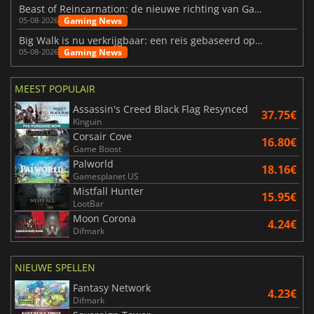
Beast of Reincarnation: de nieuwe richting van Game Freak
Gaming News
05-08-2026
Big Walk is nu verkrijgbaar: een reis gebaseerd op vriendschap
Gaming News
05-08-2026
MEEST POPULAIR
Assassin's Creed Black Flag Resynced
37.75€
Kinguin
Corsair Cove
16.80€
Game Boost
Palworld
18.16€
Gamesplanet US
Mistfall Hunter
15.95€
LootBar
Moon Corona
4.24€
Difmark
NIEUWE SPELLEN
Fantasy Network
4.23€
Difmark