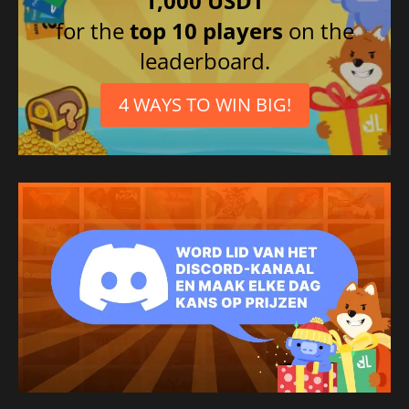
1,000 USDT
for the
top 10 players
on the
leaderboard.
4 WAYS TO WIN BIG!