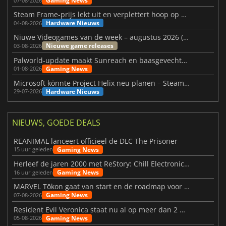
Gaming News
07-08-2026
Steam Frame-prijs lekt uit en verplettert hoop op betaalbare VR
Hardware Nieuws
04-08-2026
Niuwe Videogames van de week – augustus 2026 (week 32)
Nieuwe game releases
03-08-2026
Palworld-update maakt Sunreach en baasgevechten stabieler
Gaming News
01-08-2026
Microsoft könnte Project Helix neu planen – Steam-Support wackelt
Hardware Nieuws
29-07-2026
NIEUWS, GOEDE DEALS
REANIMAL lanceert officieel de DLC The Prisoner
Gaming News
15 uur geleden
Herleef de jaren 2000 met ReStory: Chill Electronics Repairs
Gaming News
16 uur geleden
MARVEL Tōkon gaat van start en de roadmap voor jaar 1 is bekendgemaakt
Gaming News
07-08-2026
Resident Evil Veronica staat nu al op meer dan 2 miljoen verlanglijstjes
Gaming News
05-08-2026