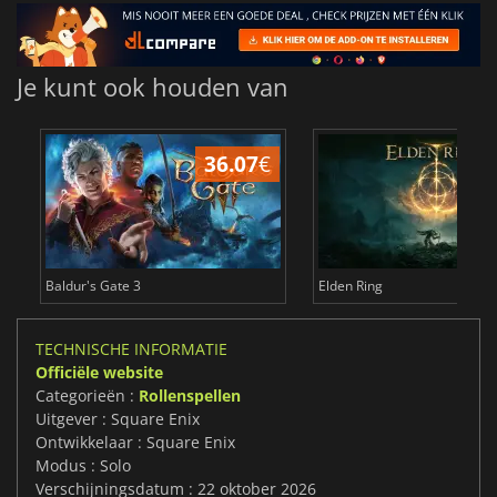
Je kunt ook houden van
36.07
€
4
Baldur's Gate 3
Elden Ring
TECHNISCHE INFORMATIE
Officiële website
Categorieën :
Rollenspellen
Uitgever : Square Enix
Ontwikkelaar : Square Enix
Modus : Solo
Verschijningsdatum : 22 oktober 2026