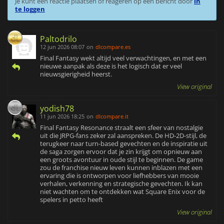
Je kunt een reactie plaatsen of reageren op een bericht door
in
te loggen
Paltodrilo
12 jun 2026 08:07
on
dlcompare.es
Final Fantasy wekt altijd veel verwachtingen, en met een
nieuwe aanpak als deze is het logisch dat er veel
nieuwsgierigheid heerst.
View original
yodish78
11 jun 2026 18:25
on
dlcompare.it
Final Fantasy Resonance straalt een sfeer van nostalgie
uit die JRPG-fans zeker zal aanspreken. De HD-2D-stijl, de
terugkeer naar turn-based gevechten en de inspiratie uit
de saga zorgen ervoor dat je zin krijgt om opnieuw aan
een groots avontuur in oude stijl te beginnen. De game
zou de franchise nieuw leven kunnen inblazen met een
ervaring die is ontworpen voor liefhebbers van mooie
verhalen, verkenning en strategische gevechten. Ik kan
niet wachten om te ontdekken wat Square Enix voor de
spelers in petto heeft
View original