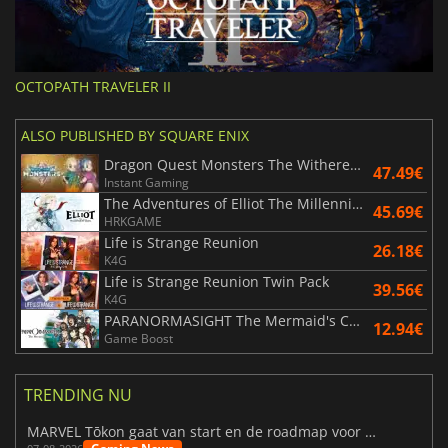
OCTOPATH TRAVELER II
ALSO PUBLISHED BY SQUARE ENIX
Dragon Quest Monsters The Withered World
47.49€
Instant Gaming
The Adventures of Elliot The Millennium Tales
45.69€
HRKGAME
Life is Strange Reunion
26.18€
K4G
Life is Strange Reunion Twin Pack
39.56€
K4G
PARANORMASIGHT The Mermaid's Curse
12.94€
Game Boost
TRENDING NU
MARVEL Tōkon gaat van start en de roadmap voor jaar 1 is bekendgemaakt