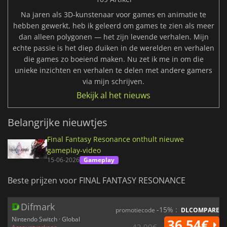
Na jaren als 3D-kunstenaar voor games en animatie te
hebben gewerkt, heb ik geleerd om games te zien als meer
dan alleen polygonen — het zijn levende verhalen. Mijn
echte passie is het diep duiken in de werelden en verhalen
die games zo boeiend maken. Nu zet ik me in om die
unieke inzichten en verhalen te delen met andere gamers
via mijn schrijven.
Bekijk al het nieuws
Belangrijke nieuwtjes
Final Fantasy Resonance onthult nieuwe
gameplay-video
15-06-2026
Gameplay
Beste prijzen voor FINAL FANTASY RESONANCE
Difmark
-15% :
promotiecode
DLCOMPARE
Nintendo Switch · Global
36.54€
42.99€