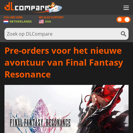
YOU ARE HERE
WE ALSO SUPPORT
Dark
SPELLEN
NETHERLANDS
USA
mode
GAME CARDS
SOFTWARE
Pre-orders voor het nieuwe
REWARDS
avontuur van Final Fantasy
NIEUWS
Resonance
LOG IN OF REGISTREER