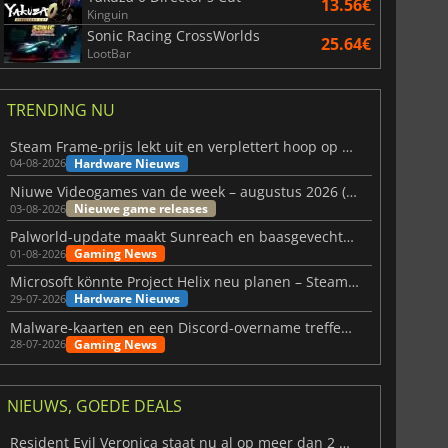
13.56€
Kinguin
Sonic Racing CrossWorlds
25.64€
LootBar
TRENDING NU
Steam Frame-prijs lekt uit en verplettert hoop op betaalbare VR
Hardware Nieuws
04-08-2026
Niuwe Videogames van de week – augustus 2026 (week 32)
Nieuwe game releases
03-08-2026
Palworld-update maakt Sunreach en baasgevechten stabieler
Gaming News
01-08-2026
Microsoft könnte Project Helix neu planen – Steam-Support wackelt
Hardware Nieuws
29-07-2026
Malware-kaarten en een Discord-overname treffen Meccha Chameleon
Gaming News
28-07-2026
NIEUWS, GOEDE DEALS
Resident Evil Veronica staat nu al op meer dan 2 miljoen verlanglijstjes