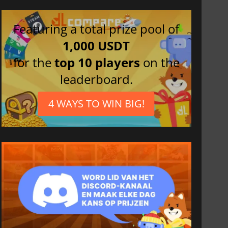
Featuring a total prize pool of
1,000 USDT
for the
top 10 players
on the
leaderboard.
4 WAYS TO WIN BIG!