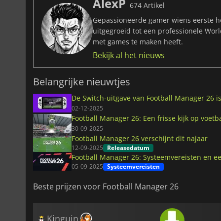
AlexP
674 Artikel
Gepassioneerde gamer wiens eerste he
uitgegroeid tot een professionele Wor
met games te maken heeft.
Bekijk al het nieuws
Belangrijke nieuwtjes
De Switch-uitgave van Football Manager 26 is
02-12-2025
Football Manager 26: Een frisse kijk op voe
30-09-2025
Football Manager 26 verschijnt dit najaar
12-09-2025
Releasedatum
Football Manager 26: Systeemvereisten en e
05-09-2025
Systeemvereisten
Beste prijzen voor Football Manager 26
Kinguin