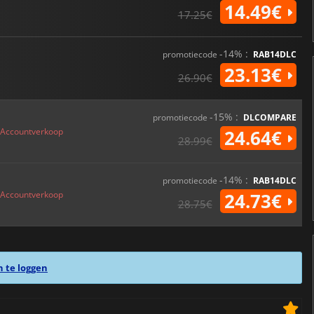
14.49€
17.25€
-14% :
promotiecode
RAB14DLC
23.13€
26.90€
-15% :
promotiecode
DLCOMPARE
Accountverkoop
24.64€
28.99€
-14% :
promotiecode
RAB14DLC
Accountverkoop
24.73€
28.75€
n te loggen