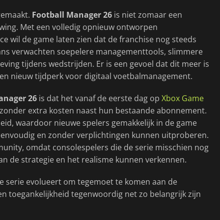
 gemaakt.
Football Manager 26
is niet zomaar een
euwing. Met een volledig opnieuw ontworpen
e wil de game laten zien dat de franchise nog steeds
n. Fans verwachten soepelere managementtools, slimmere
ving tijdens wedstrijden. Er is een gevoel dat dit meer is
 een nieuw tijdperk voor digitaal voetbalmanagement.
anager 26
is dat het vanaf de eerste dag op
Xbox Game
ng zonder extra kosten naast hun bestaande abonnement.
heid, waardoor nieuwe spelers gemakkelijk in de game
eenvoudig en zonder verplichtingen kunnen uitproberen.
unity, omdat consolespelers die de serie misschien nog
an de strategie en het realisme kunnen verkennen.
e serie evolueert om tegemoet te komen aan de
toegankelijkheid tegenwoordig net zo belangrijk zijn