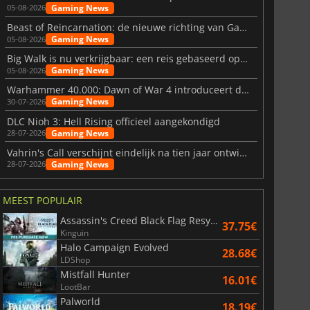
Gaming News
05-08-2026
Beast of Reincarnation: de nieuwe richting van Game Freak
Gaming News
05-08-2026
Big Walk is nu verkrijgbaar: een reis gebaseerd op vriendschap
Gaming News
05-08-2026
Warhammer 40.000: Dawn of War 4 introduceert de Necron-factie
Gaming News
30-07-2026
DLC Nioh 3: Hell Rising officieel aangekondigd
Gaming News
28-07-2026
Vahrin's Call verschijnt eindelijk na tien jaar ontwikkeling
Gaming News
28-07-2026
MEEST POPULAIR
Assassin's Creed Black Flag Resynced
37.75€
Kinguin
Halo Campaign Evolved
28.68€
LDShop
Mistfall Hunter
16.01€
LootBar
Palworld
18.19€