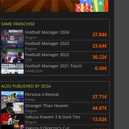
SAME FRANCHISE
Football Manager 2024
37.84€
Kinguin
Football Manager 2023
23.64€
Kinguin
Football Manager 2022
30.22€
G2A
Football Manager 2021 Touch
6.00€
GAMESEAL
ALSO PUBLISHED BY SEGA
Persona 4 Revival
37.71€
Eneba
Stranger Than Heaven
44.87€
Kinguin
Yakuza Kiwami 3 & Dark Ties
13.02€
Kinguin
Yakuza 0 Director's Cut