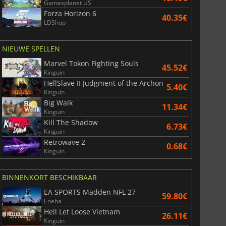
Gamesplanet US
Forza Horizon 6
40.35€
LDShop
NIEUWE SPELLEN
Marvel Tokon Fighting Souls
45.52€
Kinguin
HellSlave II Judgment of the Archon
5.40€
Kinguin
Big Walk
11.34€
Kinguin
Kill The Shadow
6.73€
Kinguin
Retrowave 2
0.68€
Kinguin
BINNENKORT BESCHIKBAAR
EA SPORTS Madden NFL 27
59.80€
Eneba
Hell Let Loose Vietnam
26.11€
Kinguin