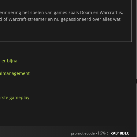
rinnering het spelen van games zoals Doom en Warcraft is,
ld of Warcraft-streamer en nu gepassioneerd over alles wat
 er bijna
tbalmanagement
erste gameplay
-16% :
promotiecode
RAB18DLC