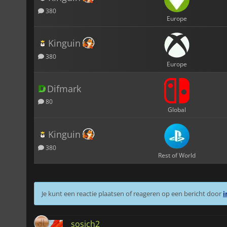
380
Europe
Kinguin
380
Europe
Difmark
80
Global
Kinguin
380
Rest of World
Je kunt een reactie plaatsen of reageren op een bericht door
i
sosich2