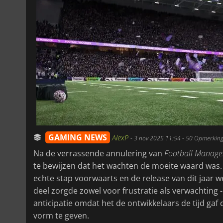
GAMING NEWS
AlexP
-
3 nov 2025 11:54
- 50 Opmerkin
Na de verrassende annulering van
Football Manage
te bewijzen dat het wachten de moeite waard was.
echte stap voorwaarts en de release van dit jaar 
deel zorgde zowel voor frustratie als verwachting 
anticipatie omdat het de ontwikkelaars de tijd ga
vorm te geven.