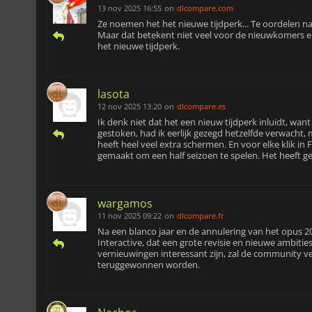
13 nov 2025 16:55
on
dlcompare.com
Ze noemen het het nieuwe tijdperk... Te oordelen naar
Maar dat betekent niet veel voor de nieuwkomers en
het nieuwe tijdperk.
lasota
12 nov 2025 13:20
on
dlcompare.es
Ik denk niet dat het een nieuw tijdperk inluidt, want
gestoken, had ik eerlijk gezegd hetzelfde verwacht, m
heeft heel veel extra schermen. En voor elke klik in 
gemaakt om een half seizoen te spelen. Het heeft ge
wargamos
11 nov 2025 09:22
on
dlcompare.fr
Na een blanco jaar en de annulering van het opus 
Interactive, dat een grote revisie en nieuwe ambitie
vernieuwingen interessant zijn, zal de community v
teruggewonnen worden.