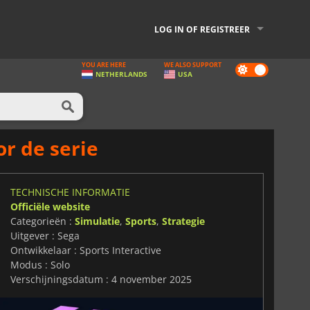
LOG IN OF REGISTREER
YOU ARE HERE
WE ALSO SUPPORT
Dark
NETHERLANDS
USA
mode
r de serie
TECHNISCHE INFORMATIE
Officiële website
Categorieën :
Simulatie
,
Sports
,
Strategie
Uitgever : Sega
Ontwikkelaar : Sports Interactive
Modus : Solo
Verschijningsdatum : 4 november 2025