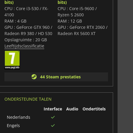
eert wat het betekent om zowel op als buiten het veld
bits)
bits)
schap ligt in jouw handen. Dit is jouw kans om
CPU : Core i3-530 / FX-
CPU : Core i5-9600 /
ven op jouw voorwaarden.
4100
Ryzen 5 2600
RAM : 4 GB
RAM : 12 GB
GPU : GeForce GTX 960 /
GPU : GeForce RTX 2060 /
Radeon R9 380 / HD 530
Radeon RX 5600 XT
Opslagruimte : 20 GB
Leeftijdsclassificatie
44 Steam prestaties
ONDERSTEUNDE TALEN
Interface
Audio
Ondertitels
Nederlands
Engels