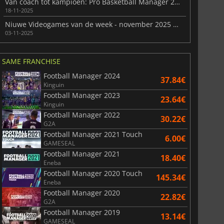
Van coach tot kampioen: Pro Basketball Manager 2026
18-11-2025
Niuwe Videogames van de week - november 2025 (week 45)
03-11-2025
SAME FRANCHISE
Football Manager 2024
37.84€
Kinguin
Football Manager 2023
23.64€
Kinguin
Football Manager 2022
30.22€
G2A
Football Manager 2021 Touch
6.00€
GAMESEAL
Football Manager 2021
18.40€
Eneba
Football Manager 2020 Touch
145.34€
Eneba
Football Manager 2020
22.82€
G2A
Football Manager 2019
13.14€
GAMESEAL