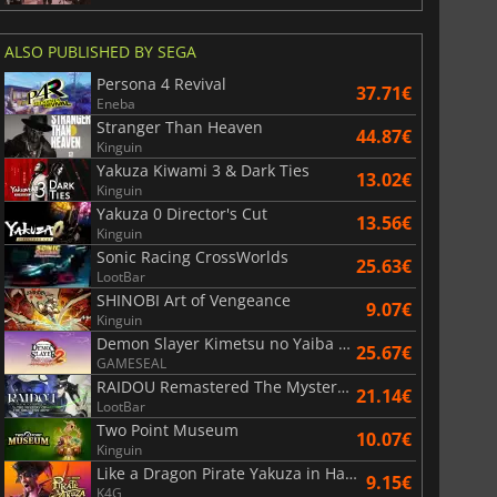
ALSO PUBLISHED BY SEGA
Persona 4 Revival
37.71€
Eneba
Stranger Than Heaven
44.87€
Kinguin
Yakuza Kiwami 3 & Dark Ties
13.02€
Kinguin
Yakuza 0 Director's Cut
13.56€
Kinguin
Sonic Racing CrossWorlds
25.63€
LootBar
SHINOBI Art of Vengeance
9.07€
Kinguin
Demon Slayer Kimetsu no Yaiba The Hinokami Chronicles 2
25.67€
GAMESEAL
RAIDOU Remastered The Mystery of the Soulless Army
21.14€
LootBar
Two Point Museum
10.07€
Kinguin
Like a Dragon Pirate Yakuza in Hawaii
9.15€
K4G