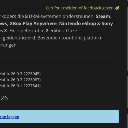
Een fout melden of feedback geven
rkopers die
8
DRM-systemen ondersteunen:
Steam,
dows, XBox Play Anywhere, Nintendo eShop & Sony
es X
. Het spel komt in
2
edities. Onze
n geïdentificeerd. Bovendien toont ons platform
rkingen.
otfix 26.0.3.2228945)
otfix 26.0.2.2228087)
otfix 26.0.1.2227341)
 26
n te loggen