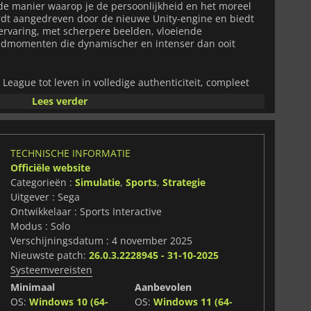
e manier waarop je de persoonlijkheid en het moreel
dt aangedreven door de nieuwe Unity-engine en biedt
rvaring, met scherpere beelden, vloeiende
jdmomenten die dynamischer en intenser dan ooit
League tot leven in volledige authenticiteit, compleet
 gelijkenissen van spelers, zodat je echt kunt proeven
Lees verder
 game viert ook een historische uitbreiding:
an zowel rijzende sterren als gevestigde waarden terwijl
 kansen, competities en verhalen navigeert die de
lmanagement vergroten.
TECHNISCHE INFORMATIE
Officiële website
ische gevechten zijn met ongekende diepgang opnieuw
Categorieën :
Simulatie
,
Sports
,
Strategie
controle en flexibiliteit hebt om een team precies zo
en hebt. Elke beslissing heeft echte gevolgen terwijl je je
Uitgever : Sega
- en dieptepunten van een veeleisend seizoen loodst.
Ontwikkelaar : Sports Interactive
Modus : Solo
nterface maakt het managen van je club vloeiender en
Verschijningsdatum : 4 november 2025
e gloednieuwe portal je verbindt met de voetbalwereld en
Nieuwste patch:
26.0.3.2228945 - 31-10-2025
nieuws biedt die je reis als manager verrijken. Een
Systeemvereisten
dstrijddagen, slimmere AI en een reeks nieuwe tools
au van realisme en strategie.
Minimaal
Aanbevolen
OS:
Windows 10 (64-
OS:
Windows 11 (64-