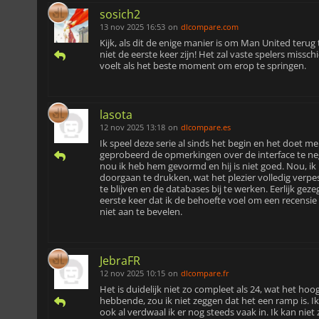
sosich2
13 nov 2025 16:53
on
dlcompare.com
Kijk, als dit de enige manier is om Man United teru
niet de eerste keer zijn! Het zal vaste spelers miss
voelt als het beste moment om erop te springen.
lasota
12 nov 2025 13:18
on
dlcompare.es
Ik speel deze serie al sinds het begin en het doet me
geprobeerd de opmerkingen over de interface te neg
nou ik heb hem gevormd en hij is niet goed. Nou, ik
doorgaan te drukken, wat het plezier volledig verpest
te blijven en de databases bij te werken. Eerlijk gezeg
eerste keer dat ik de behoefte voel om een recensie 
niet aan te bevelen.
JebraFR
12 nov 2025 10:15
on
dlcompare.fr
Het is duidelijk niet zo compleet als 24, wat het 
hebbende, zou ik niet zeggen dat het een ramp is. I
ook al verdwaal ik er nog steeds vaak in. Ik kan nie