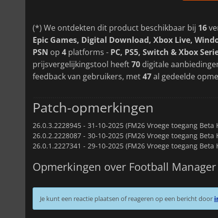
(*) We ontdekten dit product beschikbaar bij
16
ve
Epic Games, Digital Download, Xbox Live, Win
PSN
op
4
platforms -
PC, PS5, Switch & Xbox Seri
prijsvergelijkingstool heeft
70
digitale aanbiedinge
feedback van gebruikers, met
47
al gedeelde opme
Patch-opmerkingen
26.0.3.2228945 -
31-10-2025 (FM26 Vroege toegang Beta H
26.0.2.2228087 -
30-10-2025 (FM26 Vroege toegang Beta H
26.0.1.2227341 -
29-10-2025 (FM26 Vroege toegang Beta H
Opmerkingen over Football Manager
Je kunt een reactie plaatsen of reageren op een bericht door
i