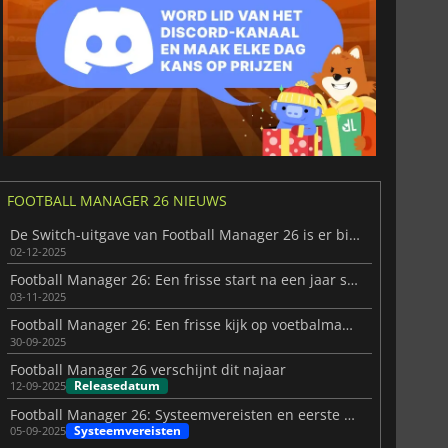
Spaans
FOOTBALL MANAGER 26 NIEUWS
De Switch-uitgave van Football Manager 26 is er bijna
02-12-2025
Football Manager 26: Een frisse start na een jaar stilte
03-11-2025
Football Manager 26: Een frisse kijk op voetbalmanagement
30-09-2025
Football Manager 26 verschijnt dit najaar
Releasedatum
12-09-2025
Football Manager 26: Systeemvereisten en eerste gameplay
Systeemvereisten
05-09-2025