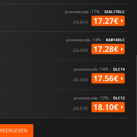
-17% :
promotiecode
SEAL17DLC
17.27€
20.81€
-14% :
promotiecode
RAB14DLC
17.28€
20.09€
-14% :
promotiecode
DLC14
17.56€
20.42€
-12% :
promotiecode
DLC12
18.10€
20.57€
 WEERGEVEN