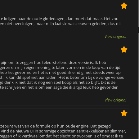
g te krijgen naar de oude gloriedagen, dan moet dat maar. Het zou
chien niet overtuigen, maar mijn laatste was eeuwen geleden, dus dit
View original
 pijn om te zeggen hoe teleurstellend deze versie is. Ik heb
eren en mijn eigen mening te laten vormen in de loop van de tijd,
 heb het gevormd en het is niet goed, ik eindig met steeds weer op
. Ik kan dit spel niet aanraden. Het is beter om bij de vorige versies
d denk ik niet dat ik nog een spel koop als het zo blijft. Dit is de
te schrijven en het is om een saga die ik altijd leuk heb gevonden
View original
hoogtepunt was van de formule op hun oude engine. Dat gezegd
k vind de nieuwe UI in sommige opzichten aantrekkelijker en slimmer,
t zeggen of ik verdwaal omdat het slecht ontworpen is of omdat ik te