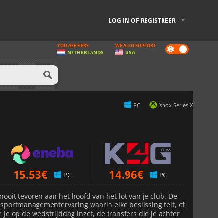
LOG IN OF REGISTREER
YOU ARE HERE
WE ALSO SUPPORT
Dark
NETHERLANDS
USA
mode
PC
Xbox Series X
15.53
€
14.96
€
PC
PC
 nooit tevoren aan het hoofd van het lot van je club. De
sportmanagementervaring waarin elke beslissing telt, of
 je op de wedstrijddag inzet, de transfers die je achter