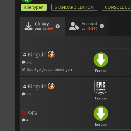
Alle typen
STANDARD EDITION
CONSOLE ED
Account
CD Key
van
9.34€
van
14.49€
Kinguin
380
Soortgelijke aanbiedingen
Europe
Kinguin
380
Europe
K4G
46
Europe