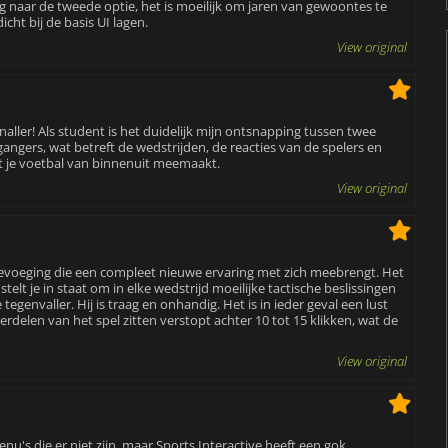
 naar de tweede optie, het is moeilijk om jaren van gewoontes te
cht bij de basis UI lagen.
View original
naller! Als student is het duidelijk mijn ontsnapping tussen twee
rgangers, wat betreft de wedstrijden, de reacties van de spelers en
dat je voetbal van binnenuit meemaakt.
View original
toevoeging die een compleet nieuwe ervaring met zich meebrengt. Het
telt je in staat om in elke wedstrijd moeilijke tactische beslissingen
tegenvaller. Hij is traag en onhandig. Het is in ieder geval een lust
rdelen van het spel zitten verstopt achter 10 tot 15 klikken, wat de
View original
enu's die er niet zijn, maar Sports Interactive heeft een gok