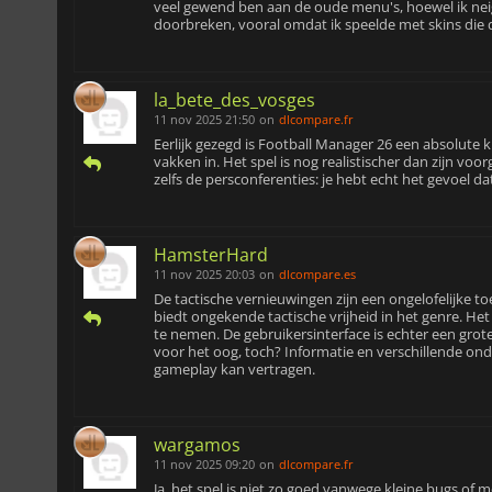
veel gewend ben aan de oude menu's, hoewel ik neig
doorbreken, vooral omdat ik speelde met skins die di
la_bete_des_vosges
11 nov 2025 21:50
on
dlcompare.fr
Eerlijk gezegd is Football Manager 26 een absolute k
vakken in. Het spel is nog realistischer dan zijn voo
zelfs de persconferenties: je hebt echt het gevoel 
HamsterHard
11 nov 2025 20:03
on
dlcompare.es
De tactische vernieuwingen zijn een ongelofelijke 
biedt ongekende tactische vrijheid in het genre. Het s
te nemen. De gebruikersinterface is echter een grote 
voor het oog, toch? Informatie en verschillende onde
gameplay kan vertragen.
wargamos
11 nov 2025 09:20
on
dlcompare.fr
Ja, het spel is niet zo goed vanwege kleine bugs of m