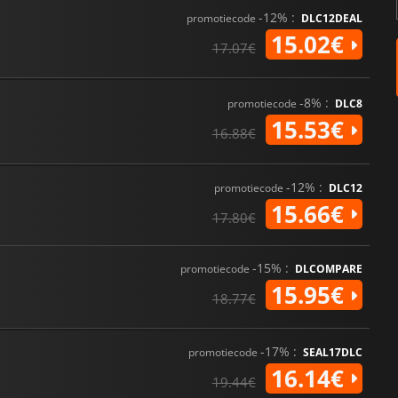
-12% :
promotiecode
DLC12DEAL
15.02€
17.07€
-8% :
promotiecode
DLC8
15.53€
16.88€
-12% :
promotiecode
DLC12
15.66€
17.80€
-15% :
promotiecode
DLCOMPARE
15.95€
18.77€
-17% :
promotiecode
SEAL17DLC
16.14€
19.44€