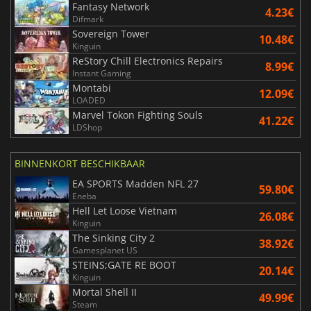
Fantasy Network
4.23€
Difmark
Sovereign Tower
10.48€
Kinguin
ReStory Chill Electronics Repairs
8.99€
Instant Gaming
Montabi
12.09€
LOADED
Marvel Tokon Fighting Souls
41.22€
LDShop
BINNENKORT BESCHIKBAAR
EA SPORTS Madden NFL 27
59.80€
Eneba
Hell Let Loose Vietnam
26.08€
Kinguin
The Sinking City 2
38.92€
Gamesplanet US
STEINS;GATE RE BOOT
20.14€
Kinguin
Mortal Shell II
49.99€
Steam