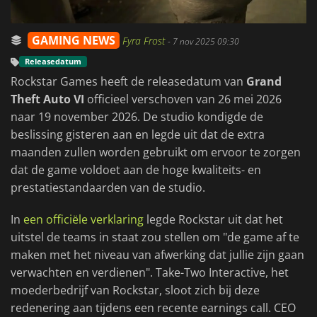
GAMING NEWS
Fyra Frost
-
7 nov 2025 09:30
Releasedatum
Rockstar Games heeft de releasedatum van
Grand
Theft Auto VI
officieel verschoven van 26 mei 2026
naar 19 november 2026. De studio kondigde de
beslissing gisteren aan en legde uit dat de extra
maanden zullen worden gebruikt om ervoor te zorgen
dat de game voldoet aan de hoge kwaliteits- en
prestatiestandaarden van de studio.
In
een officiële verklaring
legde Rockstar uit dat het
uitstel de teams in staat zou stellen om "de game af te
maken met het niveau van afwerking dat jullie zijn gaan
verwachten en verdienen". Take-Two Interactive, het
moederbedrijf van Rockstar, sloot zich bij deze
redenering aan tijdens een recente earnings call. CEO