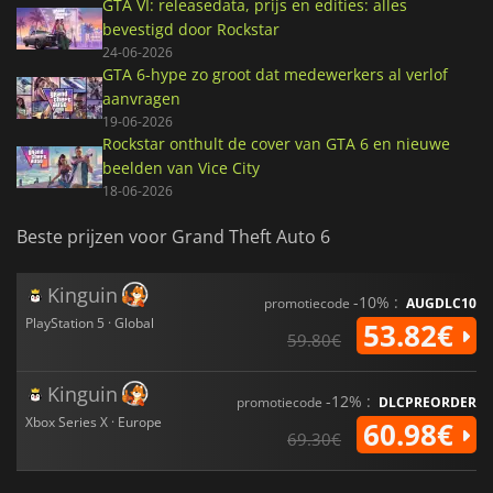
GTA VI: releasedata, prijs en edities: alles
bevestigd door Rockstar
24-06-2026
GTA 6-hype zo groot dat medewerkers al verlof
aanvragen
19-06-2026
Rockstar onthult de cover van GTA 6 en nieuwe
beelden van Vice City
18-06-2026
Beste prijzen voor Grand Theft Auto 6
Kinguin
-10% :
promotiecode
AUGDLC10
PlayStation 5 · Global
53.82€
59.80€
Kinguin
-12% :
promotiecode
DLCPREORDER
Xbox Series X · Europe
60.98€
69.30€