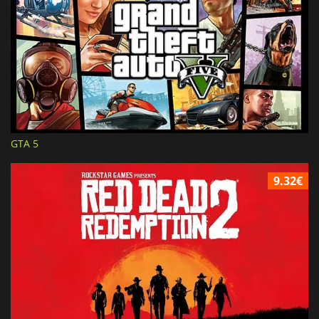
GTA 5
9.32€