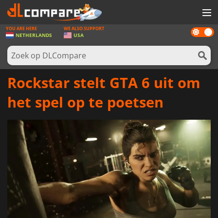
YOU ARE HERE
WE ALSO SUPPORT
Dark
SPELLEN
NETHERLANDS
USA
mode
GAME CARDS
SOFTWARE
Rockstar stelt GTA 6 uit om
REWARDS
het spel op te poetsen
NIEUWS
LOG IN OF REGISTREER