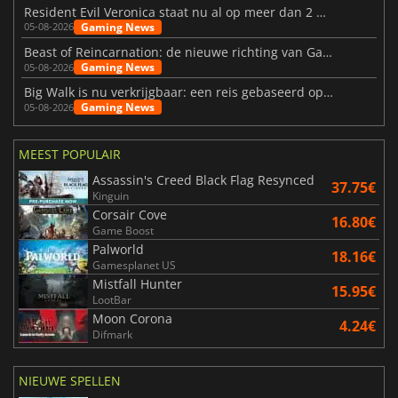
Resident Evil Veronica staat nu al op meer dan 2 miljoen verlanglijstjes
Gaming News
05-08-2026
Beast of Reincarnation: de nieuwe richting van Game Freak
Gaming News
05-08-2026
Big Walk is nu verkrijgbaar: een reis gebaseerd op vriendschap
Gaming News
05-08-2026
MEEST POPULAIR
Assassin's Creed Black Flag Resynced
37.75€
Kinguin
Corsair Cove
16.80€
Game Boost
Palworld
18.16€
Gamesplanet US
Mistfall Hunter
15.95€
LootBar
Moon Corona
4.24€
Difmark
NIEUWE SPELLEN