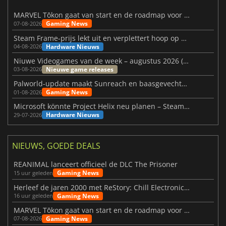
MARVEL Tōkon gaat van start en de roadmap voor jaar 1 is bekendgemaakt
Gaming News
07-08-2026
Steam Frame-prijs lekt uit en verplettert hoop op betaalbare VR
Hardware Nieuws
04-08-2026
Niuwe Videogames van de week – augustus 2026 (week 32)
Nieuwe game releases
03-08-2026
Palworld-update maakt Sunreach en baasgevechten stabieler
Gaming News
01-08-2026
Microsoft könnte Project Helix neu planen – Steam-Support wackelt
Hardware Nieuws
29-07-2026
NIEUWS, GOEDE DEALS
REANIMAL lanceert officieel de DLC The Prisoner
Gaming News
15 uur geleden
Herleef de jaren 2000 met ReStory: Chill Electronics Repairs
Gaming News
16 uur geleden
MARVEL Tōkon gaat van start en de roadmap voor jaar 1 is bekendgemaakt
Gaming News
07-08-2026