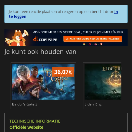
Je kunt een reactie plaatsen of reageren op een bericht door
in
te loggen
Je kunt ook houden van
36.07
€
4
Baldur's Gate 3
Elden Ring
TECHNISCHE INFORMATIE
Officiële website