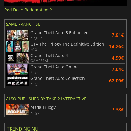
Red Dead Redemption 2
SAME FRANCHISE
Grand Theft Auto 5 Enhanced
7.91€
Kinguin
GTA The Trilogy The Definitive Edition
14.26€
K4G
Grand Theft Auto 4
4.99€
GAMESEAL
Grand Theft Auto Online
7.04€
Kinguin
Grand Theft Auto Collection
62.09€
Kinguin
ALSO PUBLISHED BY TAKE 2 INTERACTIVE
Mafia Trilogy
7.38€
Kinguin
TRENDING NU