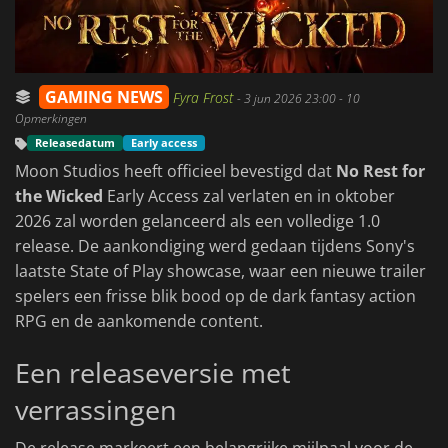
GAMING NEWS
Fyra Frost
-
3 jun 2026 23:00
- 10
Opmerkingen
Releasedatum
Early access
Moon Studios heeft officieel bevestigd dat
No Rest for
the Wicked
Early Access zal verlaten en in oktober
2026 zal worden gelanceerd als een volledige 1.0
release. De aankondiging werd gedaan tijdens Sony's
laatste State of Play showcase, waar een nieuwe trailer
spelers een frisse blik bood op de dark fantasy action
RPG en de aankomende content.
Een releaseversie met
verrassingen