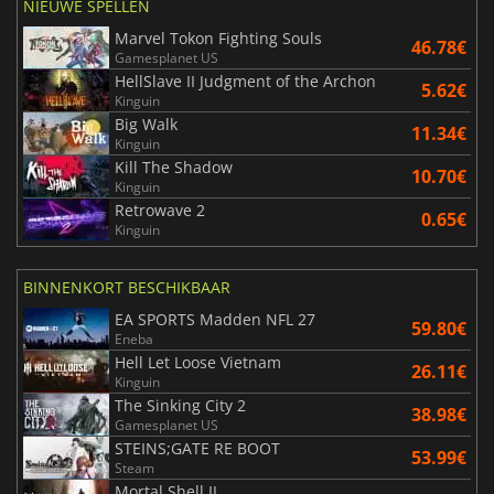
NIEUWE SPELLEN
Marvel Tokon Fighting Souls
46.78€
Gamesplanet US
HellSlave II Judgment of the Archon
5.62€
Kinguin
Big Walk
11.34€
Kinguin
Kill The Shadow
10.70€
Kinguin
Retrowave 2
0.65€
Kinguin
BINNENKORT BESCHIKBAAR
EA SPORTS Madden NFL 27
59.80€
Eneba
Hell Let Loose Vietnam
26.11€
Kinguin
The Sinking City 2
38.98€
Gamesplanet US
STEINS;GATE RE BOOT
53.99€
Steam
Mortal Shell II