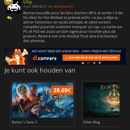
Uny
4 jun 2026 00:21
on
dlcompare.fr
Bonne nouvelle pour les fans d’action-RPG, la sortie 1.0 de
No Rest for the Wicked se précise enfin. Le jeu a déjà su
attirer l’attention en accès anticipé, et cette version
complète pourrait vraiment marquer un cap. La sortie sur
PC et PS5 est aussi un bon signe pour toucher plus de
joueurs. Reste à voir si le résultat final sera à la hauteur
des attentes.
Je kunt ook houden van
38.69
€
4
Baldur's Gate 3
Elden Ring