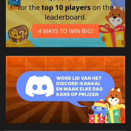
for the
top 10 players
on the
leaderboard.
4 WAYS TO WIN BIG!