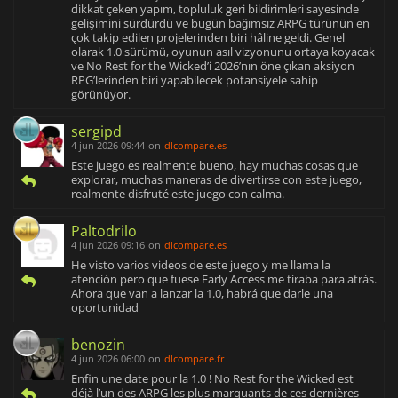
dikkat çeken yapım, topluluk geri bildirimleri sayesinde
gelişimini sürdürdü ve bugün bağımsız ARPG türünün en
çok takip edilen projelerinden biri hâline geldi. Genel
olarak 1.0 sürümü, oyunun asıl vizyonunu ortaya koyacak
ve No Rest for the Wicked’i 2026’nın öne çıkan aksiyon
RPG’lerinden biri yapabilecek potansiyele sahip
görünüyor.
sergipd
4 jun 2026 09:44
on
dlcompare.es
Este juego es realmente bueno, hay muchas cosas que
explorar, muchas maneras de divertirse con este juego,
realmente disfruté este juego con calma.
Paltodrilo
4 jun 2026 09:16
on
dlcompare.es
He visto varios videos de este juego y me llama la
atención pero que fuese Early Access me tiraba para atrás.
Ahora que van a lanzar la 1.0, habrá que darle una
oportunidad
benozin
4 jun 2026 06:00
on
dlcompare.fr
Enfin une date pour la 1.0 ! No Rest for the Wicked est
déjà l’un des ARPG les plus marquants de ces dernières