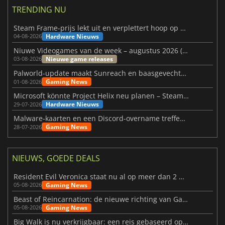
TRENDING NU
Steam Frame-prijs lekt uit en verplettert hoop op betaalbare VR
Hardware Nieuws
04-08-2026
Niuwe Videogames van de week – augustus 2026 (week 32)
Nieuwe game releases
03-08-2026
Palworld-update maakt Sunreach en baasgevechten stabieler
Gaming News
01-08-2026
Microsoft könnte Project Helix neu planen – Steam-Support wackelt
Hardware Nieuws
29-07-2026
Malware-kaarten en een Discord-overname treffen Meccha Chameleon
Gaming News
28-07-2026
NIEUWS, GOEDE DEALS
Resident Evil Veronica staat nu al op meer dan 2 miljoen verlanglijstjes
Gaming News
05-08-2026
Beast of Reincarnation: de nieuwe richting van Game Freak
Gaming News
05-08-2026
Big Walk is nu verkrijgbaar: een reis gebaseerd op vriendschap