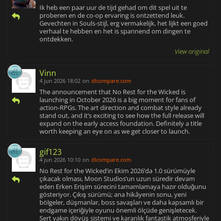
Ik heb een paar uur de tijd gehad om dit spel uit te
proberen en de co-op ervaring is ontzettend leuk.
Gevechten in Souls-stijl, erg vermakelijk, het lijkt een goed
verhaal te hebben en het is spannend om dingen te
ontdekken.
View original
Vinn
4 jun 2026 18:02
on
dlcompare.com
The announcement that No Rest for the Wicked is
launching in October 2026 is a big moment for fans of
action‑RPGs. The art direction and combat style already
stand out, and it’s exciting to see how the full release will
expand on the early access foundation. Definitely a title
worth keeping an eye on as we get closer to launch.
gif123
4 jun 2026 10:10
on
dlcompare.com
No Rest for the Wicked’in Ekim 2026’da 1.0 sürümüyle
çıkacak olması, Moon Studios’un uzun süredir devam
eden Erken Erişim sürecini tamamlamaya hazır olduğunu
gösteriyor. Çıkış sürümü; ana hikâyenin sonu, yeni
bölgeler, düşmanlar, boss savaşları ve daha kapsamlı bir
endgame içeriğiyle oyunu önemli ölçüde genişletecek.
Sert yakın dövüş sistemi ve karanlık fantastik atmosferiyle