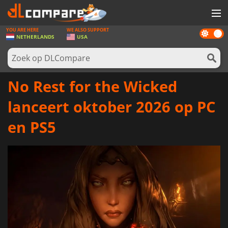
YOU ARE HERE
WE ALSO SUPPORT
Dark
SPELLEN
NETHERLANDS
USA
mode
GAME CARDS
SOFTWARE
No Rest for the Wicked
REWARDS
lanceert oktober 2026 op PC
NIEUWS
en PS5
LOG IN OF REGISTREER