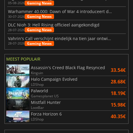
Gaming News
05-08-2026
Warhammer 40.000: Dawn of War 4 introduceert de Necron-factie
Gaming News
30-07-2026
DLC Nioh 3: Hell Rising officieel aangekondigd
Gaming News
28-07-2026
Vahrin's Call verschijnt eindelijk na tien jaar ontwikkeling
Gaming News
28-07-2026
MEEST POPULAIR
Assassin's Creed Black Flag Resynced
33.54€
Kinguin
Halo Campaign Evolved
28.68€
LDShop
Palworld
18.19€
Gamesplanet US
Mistfall Hunter
15.98€
LootBar
Forza Horizon 6
40.35€
LDShop