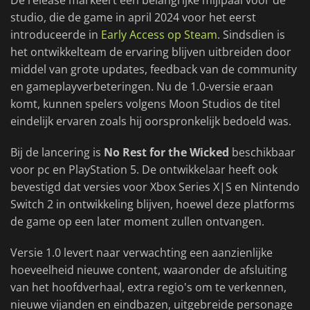
De release markeert een belangrijke mijlpaal voor de
studio, die de game in april 2024 voor het eerst
introduceerde in
Early Access op Steam
. Sindsdien is
het ontwikkelteam de ervaring blijven uitbreiden door
middel van grote updates, feedback van de community
en gameplayverbeteringen. Nu de 1.0-versie eraan
komt, kunnen spelers volgens Moon Studios de titel
eindelijk ervaren zoals hij oorspronkelijk bedoeld was.
Bij de lancering is
No Rest for the Wicked
beschikbaar
voor pc en PlayStation 5. De ontwikkelaar heeft ook
bevestigd dat versies voor Xbox Series X|S en Nintendo
Switch 2 in ontwikkeling blijven, hoewel deze platforms
de game op een later moment zullen ontvangen.
Versie 1.0 levert naar verwachting een aanzienlijke
hoeveelheid nieuwe content, waaronder de afsluiting
van het hoofdverhaal, extra regio's om te verkennen,
nieuwe vijanden en eindbazen, uitgebreide personage