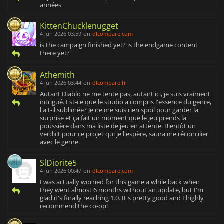
années
KittenChucklenugget
4 jun 2026 03:59
on
dlcompare.com
is the campaign finished yet? is the endgame content
there yet?
Athemith
4 jun 2026 03:44
on
dlcompare.fr
Autant Diablo ne me tente pas, autant ici, je suis vraiment
intrigué. Est-ce que le studio a compris l'essence du genre,
l'a t-il sublimée? Je ne me suis rien spoil pour garder la
surprise et ça fait un moment que le jeu prends la
poussière dans ma liste de jeu en attente. Bientôt un
verdict pour ce projet qui je l'espère, saura me réconcilier
avec le genre.
SlDiorite5
4 jun 2026 00:47
on
dlcompare.com
I was actually worried for this game a while back when
they went almost 6 months without an update, but I'm
glad it's finally reaching 1.0. It's pretty good and I highly
recommend the co-op!