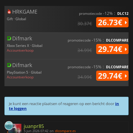
HRKGAME
-12% :
promotiecode
DLC12
Gift · Global
26.73€
30.37€
Difmark
-15% :
promotiecode
DLCOMPARE
Xbox Series X · Global
29.74€
34.99€
Accountverkoop
Difmark
-15% :
promotiecode
DLCOMPARE
PlayStation 5 · Global
29.74€
34.99€
Accountverkoop
Je kunt een reactie plaatsen of reageren op een bericht door
in
te loggen
juanpr85
5 jun 2026 07:42
on
dlcompare.es