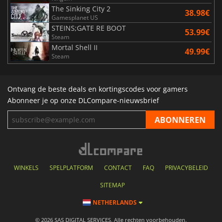
The Sinking City 2
38.98€
Gamesplanet US
STEINS;GATE RE BOOT
53.99€
Steam
Mortal Shell II
49.99€
Steam
Ontvang de beste deals en kortingscodes voor gamers
Abonneer je op onze DLCompare-nieuwsbrief
WINKELS
SPELPLATFORM
CONTACT
FAQ
PRIVACYBELEID
SITEMAP
NETHERLANDS
© 2026 SAS DIGITAL SERVICES, Alle rechten voorbehouden.