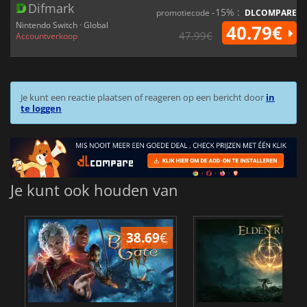
Difmark
-15% :
promotiecode
DLCOMPARE
Nintendo Switch · Global
40.79€
47.99€
Accountverkoop
Je kunt een reactie plaatsen of reageren op een bericht door
in
te loggen
Je kunt ook houden van
38.69
€
4