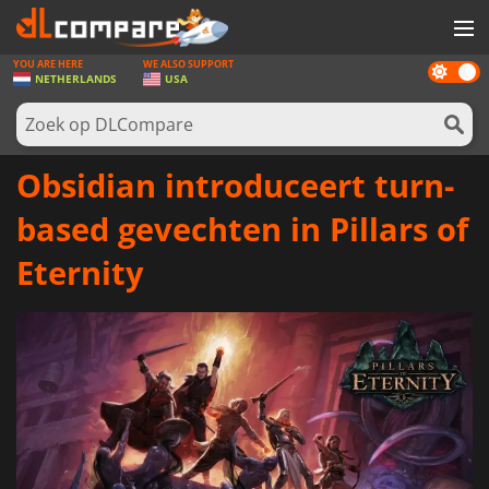
YOU ARE HERE
WE ALSO SUPPORT
Dark
SPELLEN
NETHERLANDS
USA
mode
GAME CARDS
SOFTWARE
Obsidian introduceert turn-
REWARDS
based gevechten in Pillars of
NIEUWS
Eternity
LOG IN OF REGISTREER