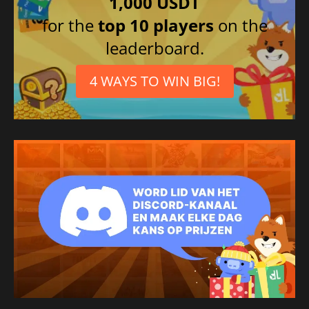
1,000 USDT
for the
top 10 players
on the
leaderboard.
4 WAYS TO WIN BIG!