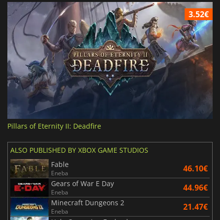
3.52€
Pillars of Eternity II: Deadfire
ALSO PUBLISHED BY XBOX GAME STUDIOS
Fable
46.10€
Eneba
Gears of War E Day
44.96€
Eneba
Minecraft Dungeons 2
21.47€
Eneba