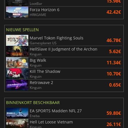
15.98€
LootBar
Forza Horizon 6
42.42€
HRKGAME
NIEUWE SPELLEN
Marvel Tokon Fighting Souls
46.78€
Gamesplanet US
HellSlave II Judgment of the Archon
5.62€
Kinguin
Big Walk
11.34€
Kinguin
Kill The Shadow
10.70€
Kinguin
Retrowave 2
0.65€
Kinguin
BINNENKORT BESCHIKBAAR
EA SPORTS Madden NFL 27
59.80€
Eneba
Hell Let Loose Vietnam
26.11€
Kinguin