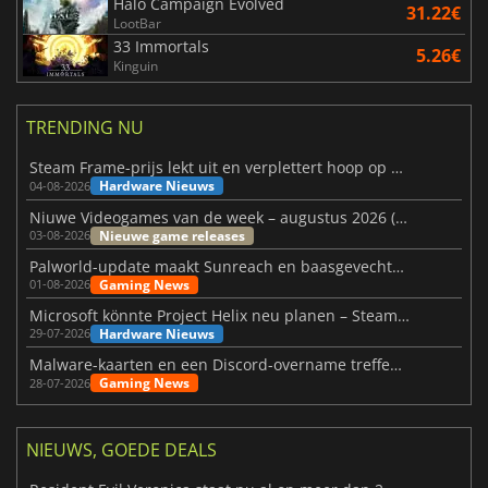
Halo Campaign Evolved
31.22€
LootBar
33 Immortals
5.26€
Kinguin
TRENDING NU
Steam Frame-prijs lekt uit en verplettert hoop op betaalbare VR
Hardware Nieuws
04-08-2026
Niuwe Videogames van de week – augustus 2026 (week 32)
Nieuwe game releases
03-08-2026
Palworld-update maakt Sunreach en baasgevechten stabieler
Gaming News
01-08-2026
Microsoft könnte Project Helix neu planen – Steam-Support wackelt
Hardware Nieuws
29-07-2026
Malware-kaarten en een Discord-overname treffen Meccha Chameleon
Gaming News
28-07-2026
NIEUWS, GOEDE DEALS