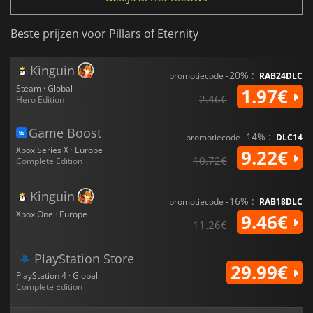
Beste prijzen voor Pillars of Eternity
Kinguin
-20% :
promotiecode
RAB24DLC
Steam · Global
1.97€
2.46€
Hero Edition
Game Boost
-14% :
promotiecode
DLC14
Xbox Series X · Europe
9.22€
10.72€
Complete Edition
Kinguin
-16% :
promotiecode
RAB18DLC
Xbox One · Europe
9.46€
11.26€
PlayStation Store
29.99€
PlayStation 4 · Global
Complete Edition