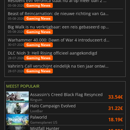
Resident Evil Veronica staat nu al op meer dan 2 miljoen verlanglijstjes
Gaming News
05-08-2026
Beast of Reincarnation: de nieuwe richting van Game Freak
Gaming News
05-08-2026
Big Walk is nu verkrijgbaar: een reis gebaseerd op vriendschap
Gaming News
05-08-2026
Warhammer 40.000: Dawn of War 4 introduceert de Necron-factie
Gaming News
30-07-2026
DLC Nioh 3: Hell Rising officieel aangekondigd
Gaming News
28-07-2026
Vahrin's Call verschijnt eindelijk na tien jaar ontwikkeling
Gaming News
28-07-2026
MEEST POPULAIR
Assassin's Creed Black Flag Resynced
33.54€
Kinguin
Halo Campaign Evolved
31.22€
LootBar
Palworld
18.19€
Gamesplanet US
Mistfall Hunter