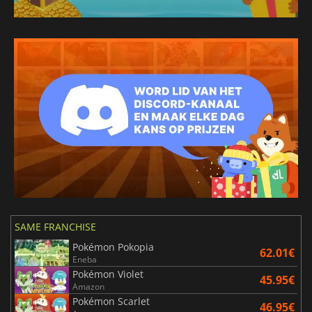
SAME FRANCHISE
Pokémon Pokopia
62.01€
Eneba
Pokémon Violet
45.95€
Amazon
Pokémon Scarlet
46.95€