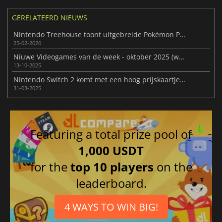
GERELATEERD NIEUWS
Nintendo Treehouse toont uitgebreide Pokémon Pokopia-gameplay
25-02-2026
Niuwe Videogames van de week - oktober 2025 (week 42)
13-10-2025
Nintendo Switch 2 komt met een hoog prijskaartje maar belooft een spectaculaire lancering
31-03-2025
Featuring a total prize pool of
1,000 USDT
for the
top 10 players
on the
leaderboard.
4 WAYS TO WIN BIG!