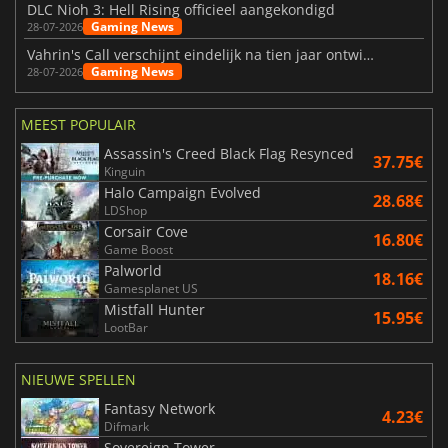
DLC Nioh 3: Hell Rising officieel aangekondigd
Gaming News
28-07-2026
Vahrin's Call verschijnt eindelijk na tien jaar ontwikkeling
Gaming News
28-07-2026
MEEST POPULAIR
Assassin's Creed Black Flag Resynced
37.75€
Kinguin
Halo Campaign Evolved
28.68€
LDShop
Corsair Cove
16.80€
Game Boost
Palworld
18.16€
Gamesplanet US
Mistfall Hunter
15.95€
LootBar
NIEUWE SPELLEN
Fantasy Network
4.23€
Difmark
Sovereign Tower