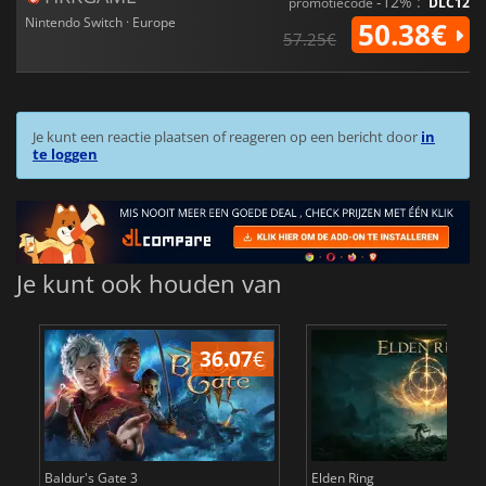
-12% :
promotiecode
DLC12
Nintendo Switch · Europe
50.38€
57.25€
Je kunt een reactie plaatsen of reageren op een bericht door
in
te loggen
Je kunt ook houden van
36.07
€
4
Baldur's Gate 3
Elden Ring