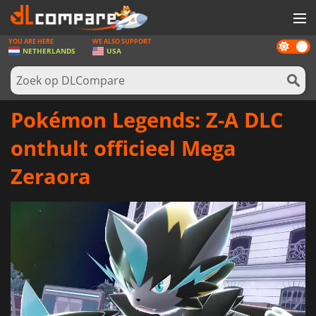
YOU ARE HERE
WE ALSO SUPPORT
Dark
SPELLEN
NETHERLANDS
USA
mode
GAME CARDS
SOFTWARE
Pokémon Legends: Z-A DLC
REWARDS
onthult officieel Mega
NIEUWS
Zeraora
LOG IN OF REGISTREER