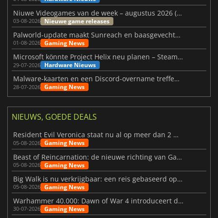
Niuwe Videogames van de week – augustus 2026 (week 32)
Nieuwe game releases
03-08-2026
Palworld-update maakt Sunreach en baasgevechten stabieler
Gaming News
01-08-2026
Microsoft könnte Project Helix neu planen – Steam-Support wackelt
Hardware Nieuws
29-07-2026
Malware-kaarten en een Discord-overname treffen Meccha Chameleon
Gaming News
28-07-2026
NIEUWS, GOEDE DEALS
Resident Evil Veronica staat nu al op meer dan 2 miljoen verlanglijstjes
Gaming News
05-08-2026
Beast of Reincarnation: de nieuwe richting van Game Freak
Gaming News
05-08-2026
Big Walk is nu verkrijgbaar: een reis gebaseerd op vriendschap
Gaming News
05-08-2026
Warhammer 40.000: Dawn of War 4 introduceert de Necron-factie
Gaming News
30-07-2026