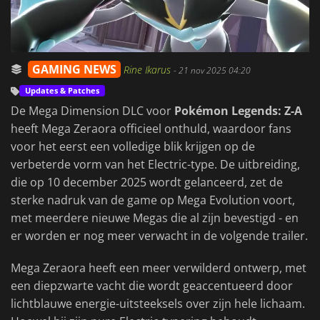
GAMING NEWS
Rine Ikarus
-
21 nov 2025 04:20
Updates & Patches
De Mega Dimension DLC voor
Pokémon Legends: Z-A
heeft Mega Zeraora officieel onthuld, waardoor fans
voor het eerst een volledige blik krijgen op de
verbeterde vorm van het Electric-type. De uitbreiding,
die op 10 december 2025 wordt gelanceerd, zet de
sterke nadruk van de game op Mega Evolution voort,
met meerdere nieuwe Megas die al zijn bevestigd - en
er worden er nog meer verwacht in de volgende trailer.
Mega Zeraora heeft een meer verwilderd ontwerp, met
een diepzwarte vacht die wordt geaccentueerd door
lichtblauwe energie-uitsteeksels over zijn hele lichaam.