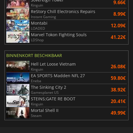
9.66€
Kinguin
ReStory Chill Electronics Repairs
8.99€
Instant Gaming
Montabi
12.09€
LOADED
Marvel Tokon Fighting Souls
41.22€
LDShop
BINNENKORT BESCHIKBAAR
Hell Let Loose Vietnam
26.08€
Kinguin
EA SPORTS Madden NFL 27
59.80€
Eneba
The Sinking City 2
38.92€
Gamesplanet US
STEINS;GATE RE BOOT
20.41€
Kinguin
Mortal Shell II
49.99€
Steam