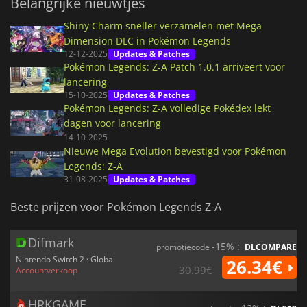
Belangrijke nieuwtjes
Shiny Charm sneller verzamelen met Mega
Dimension DLC in Pokémon Legends
12-12-2025
Updates & Patches
Pokémon Legends: Z-A Patch 1.0.1 arriveert voor
lancering
15-10-2025
Updates & Patches
Pokémon Legends: Z-A volledige Pokédex lekt
dagen voor lancering
14-10-2025
Nieuwe Mega Evolution bevestigd voor Pokémon
Legends: Z-A
31-08-2025
Updates & Patches
Beste prijzen voor Pokémon Legends Z-A
Difmark
-15% :
promotiecode
DLCOMPARE
Nintendo Switch 2 · Global
26.34€
30.99€
Accountverkoop
HRKGAME