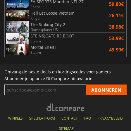
EA SPORTS Madden NFL 27
59.80€
Eneba
Hell Let Loose Vietnam
26.11€
Kinguin
The Sinking City 2
38.98€
Gamesplanet US
STEINS;GATE RE BOOT
53.99€
Steam
Mortal Shell II
49.99€
Steam
Ontvang de beste deals en kortingscodes voor gamers
Abonneer je op onze DLCompare-nieuwsbrief
WINKELS
SPELPLATFORM
CONTACT
FAQ
PRIVACYBELEID
SITEMAP