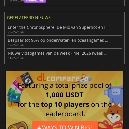
Gameplay
18-10-2024
GERELATEERD NIEUWS
Enter the Chronosphere: De Mix van Superhot en Intense Bullet Hell
23-05-2026
Bespaar tot 90% op onderwater- en oceaangames tijdens Steam Ocean Fest
19-05-2026
Niuwe Videogames van de week - mei 2026 (week 20)
11-05-2026
Featuring a total prize pool of
1,000 USDT
for the
top 10 players
on the
leaderboard.
4 WAYS TO WIN BIG!