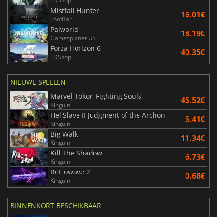
LDShop
Mistfall Hunter
16.01€
LootBar
Palworld
18.19€
Gamesplanet US
Forza Horizon 6
40.35€
LDShop
NIEUWE SPELLEN
Marvel Tokon Fighting Souls
45.52€
Kinguin
HellSlave II Judgment of the Archon
5.41€
Kinguin
Big Walk
11.34€
Kinguin
Kill The Shadow
6.73€
Kinguin
Retrowave 2
0.68€
Kinguin
BINNENKORT BESCHIKBAAR