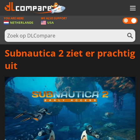
YOU ARE HERE
WE ALSO SUPPORT
Dark
SPELLEN
NETHERLANDS
USA
mode
GAME CARDS
SOFTWARE
Subnautica 2 ziet er prachtig
REWARDS
uit
NIEUWS
LOG IN OF REGISTREER