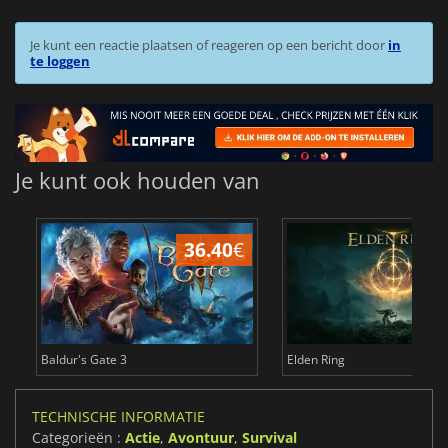
Je kunt een reactie plaatsen of reageren op een bericht door
in
te loggen
Je kunt ook houden van
36.40
€
4
Baldur's Gate 3
Elden Ring
TECHNISCHE INFORMATIE
Categorieën :
Actie
,
Avontuur
,
Survival