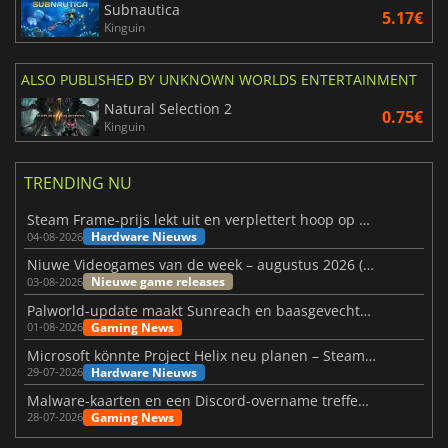
Subnautica
5.17€
Kinguin
ALSO PUBLISHED BY UNKNOWN WORLDS ENTERTAINMENT
Natural Selection 2
0.75€
Kinguin
TRENDING NU
Steam Frame-prijs lekt uit en verplettert hoop op betaalbare VR
Hardware Nieuws
04-08-2026
Niuwe Videogames van de week – augustus 2026 (week 32)
Nieuwe game releases
03-08-2026
Palworld-update maakt Sunreach en baasgevechten stabieler
Gaming News
01-08-2026
Microsoft könnte Project Helix neu planen – Steam-Support wackelt
Hardware Nieuws
29-07-2026
Malware-kaarten en een Discord-overname treffen Meccha Chameleon
Gaming News
28-07-2026