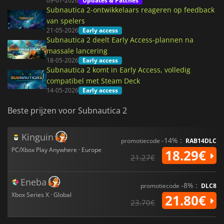
09-07-2026
Updates & Patches
Subnautica 2-ontwikkelaars reageren op feedback
van spelers
21-05-2026
Early access
Subnautica 2 deelt Early Access-plannen na
massale lancering
18-05-2026
Early access
Subnautica 2 komt in Early Access, volledig
compatibel met Steam Deck
14-05-2026
Early access
Beste prijzen voor Subnautica 2
Kinguin
-14% :
promotiecode
RAB14DLC
PC/Xbox Play Anywhere · Europe
18.29€
21.27€
Eneba
-8% :
promotiecode
DLC8
Xbox Series X · Global
21.80€
23.70€