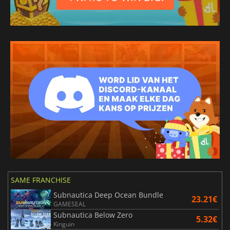
SAME FRANCHISE
Subnautica Deep Ocean Bundle
23.21€
GAMESEAL
Subnautica Below Zero
5.32€
Kinguin