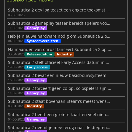
Subnautica 2 dev log teaset een engere toekomst onder de golven
05-06-2026
Subnautica 2 gameplay teaser bereidt spelers voor op de lancering
Gameplay
11-05-2026
Heb je nieuwe hardware nodig om Subnautica 2 op de pc te spelen?
Systeemvereisten
04-05-2026
Na maanden van onrust lanceert Subnautica 2 op 14 mei
Releasedatum
Industry
30-04-2026
Subnautica 2 stelt officieel Early Access datum in na turbulente periode
Early access
19-03-2026
Subnautica 2 bevat een nieuw basisbouwsysteem
Gameplay
16-03-2026
Subnautica 2 forceert geen co-op, solospelers zijn veilig
Gameplay
11-02-2026
Subnautica 2 staat bovenaan Steam's meest wenselijke grafiek voor 2026
Industry
08-01-2026
Subnautica 2 heeft een grotere kaart en veel nieuwigheden
Gameplay
04-06-2025
Subnautica 2 neemt je mee terug naar de diepten van de zee