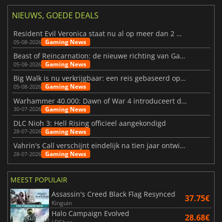
NIEUWS, GOEDE DEALS
Resident Evil Veronica staat nu al op meer dan 2 miljoen verlanglijstjes
Gaming News
05-08-2026
Beast of Reincarnation: de nieuwe richting van Game Freak
Gaming News
05-08-2026
Big Walk is nu verkrijgbaar: een reis gebaseerd op vriendschap
Gaming News
05-08-2026
Warhammer 40.000: Dawn of War 4 introduceert de Necron-factie
Gaming News
30-07-2026
DLC Nioh 3: Hell Rising officieel aangekondigd
Gaming News
28-07-2026
Vahrin's Call verschijnt eindelijk na tien jaar ontwikkeling
Gaming News
28-07-2026
MEEST POPULAIR
Assassin's Creed Black Flag Resynced
37.75€
Kinguin
Halo Campaign Evolved
28.68€