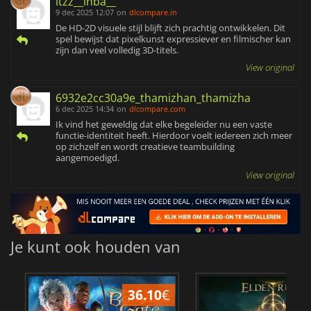
itzz__inba__
9 dec 2025 12:07
on
dlcompare.in
De HD-2D visuele stijl blijft zich prachtig ontwikkelen. Dit
spel bewijst dat pixelkunst expressiever en filmischer kan
zijn dan veel volledig 3D-titels.
View original
6932e2cc30a9e_thamizhan_thamizha
6 dec 2025 14:34
on
dlcompare.com
Ik vind het geweldig dat elke begeleider nu een vaste
functie-identiteit heeft. Hierdoor voelt iedereen zich meer
op zichzelf en wordt creatieve teambuilding
aangemoedigd.
View original
Je kunt ook houden van
36.10
€
4