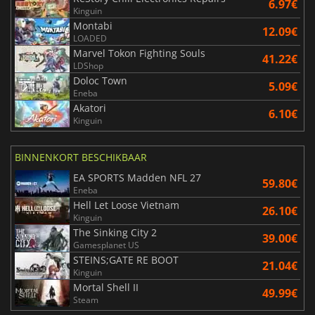
6.97€
Kinguin
Montabi
12.09€
LOADED
Marvel Tokon Fighting Souls
41.22€
LDShop
Doloc Town
5.09€
Eneba
Akatori
6.10€
Kinguin
BINNENKORT BESCHIKBAAR
EA SPORTS Madden NFL 27
59.80€
Eneba
Hell Let Loose Vietnam
26.10€
Kinguin
The Sinking City 2
39.00€
Gamesplanet US
STEINS;GATE RE BOOT
21.04€
Kinguin
Mortal Shell II
49.99€
Steam