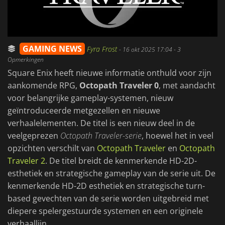
GAMING NEWS
Fyra Frost
-
16 okt 2025 17:04
- 3
Opmerkingen
Square Enix heeft nieuwe informatie onthuld voor zijn
aankomende RPG,
Octopath Traveler 0
, met aandacht
voor belangrijke gameplay-systemen, nieuw
geïntroduceerde metgezellen en nieuwe
verhaalelementen. De titel is een nieuw deel in de
veelgeprezen
Octopath Traveler-serie
, hoewel het in veel
opzichten verschilt van
Octopath Traveler
en
Octopath
Traveler 2
. De titel breidt de kenmerkende HD-2D-
esthetiek en strategische gameplay van de serie uit. De
kenmerkende HD-2D esthetiek en strategische turn-
based gevechten van de serie worden uitgebreid met
diepere spelergestuurde systemen en een originele
verhaallijn.