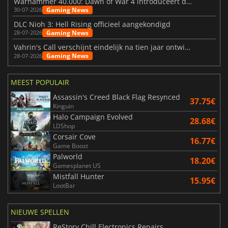
Warhammer 40.000: Dawn of War 4 introduceert de Necron-factie
Gaming News
30-07-2026
DLC Nioh 3: Hell Rising officieel aangekondigd
Gaming News
28-07-2026
Vahrin's Call verschijnt eindelijk na tien jaar ontwikkeling
Gaming News
28-07-2026
MEEST POPULAIR
Assassin's Creed Black Flag Resynced
37.75€
Kinguin
Halo Campaign Evolved
28.68€
LDShop
Corsair Cove
16.77€
Game Boost
Palworld
18.20€
Gamesplanet US
Mistfall Hunter
15.95€
LootBar
NIEUWE SPELLEN
ReStory Chill Electronics Repairs