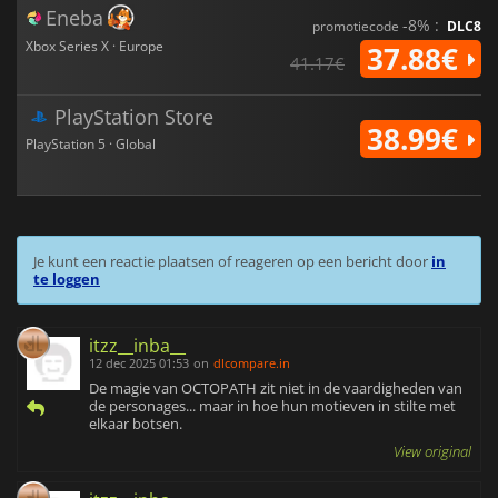
Eneba
-8% :
promotiecode
DLC8
Xbox Series X · Europe
37.88€
41.17€
PlayStation Store
38.99€
PlayStation 5 · Global
Je kunt een reactie plaatsen of reageren op een bericht door
in
te loggen
itzz__inba__
12 dec 2025 01:53
on
dlcompare.in
De magie van OCTOPATH zit niet in de vaardigheden van
de personages... maar in hoe hun motieven in stilte met
elkaar botsen.
View original