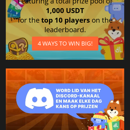
Featuring a total prize pool of
1,000 USDT
for the
top 10 players
on the
leaderboard.
4 WAYS TO WIN BIG!