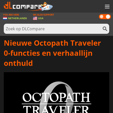
YOU ARE HERE
WE ALSO SUPPORT
Dark
SPELLEN
NETHERLANDS
USA
mode
GAME CARDS
SOFTWARE
Nieuwe Octopath Traveler
REWARDS
0-functies en verhaallijn
NIEUWS
onthuld
LOG IN OF REGISTREER