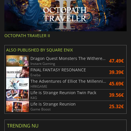
OCTOPATH TRAVELER II
ALSO PUBLISHED BY SQUARE ENIX
Dragon Quest Monsters The Withered World
47.49€
Instant Gaming
FINAL FANTASY RESONANCE
39.39€
Eneba
The Adventures of Elliot The Millennium Tales
45.69€
HRKGAME
Life is Strange Reunion Twin Pack
39.56€
K4G
Life is Strange Reunion
25.32€
Game Boost
TRENDING NU