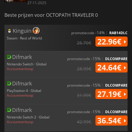
27-11-2025
Beste prijzen voor OCTOPATH TRAVELER 0
Kinguin
-14% :
promotiecode
RAB14DLC
Steam · Rest of World
22.96€
26.70€
Difmark
-15% :
promotiecode
DLCOMPARE
Nintendo Switch · Global
24.64€
28.99€
Accountverkoop
Difmark
-15% :
promotiecode
DLCOMPARE
PlayStation 4 · Global
27.19€
31.99€
Accountverkoop
Difmark
-15% :
promotiecode
DLCOMPARE
Nintendo Switch 2 · Global
36.54€
42.99€
Accountverkoop