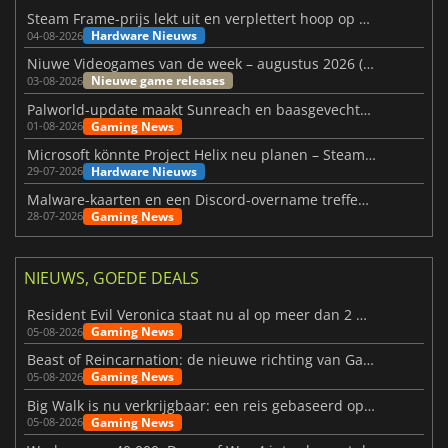
Steam Frame-prijs lekt uit en verplettert hoop op betaalbare VR
Hardware Nieuws
04-08-2026
Niuwe Videogames van de week – augustus 2026 (week 32)
Nieuwe game releases
03-08-2026
Palworld-update maakt Sunreach en baasgevechten stabieler
Gaming News
01-08-2026
Microsoft könnte Project Helix neu planen – Steam-Support wackelt
Hardware Nieuws
29-07-2026
Malware-kaarten en een Discord-overname treffen Meccha Chameleon
Gaming News
28-07-2026
NIEUWS, GOEDE DEALS
Resident Evil Veronica staat nu al op meer dan 2 miljoen verlanglijstjes
Gaming News
05-08-2026
Beast of Reincarnation: de nieuwe richting van Game Freak
Gaming News
05-08-2026
Big Walk is nu verkrijgbaar: een reis gebaseerd op vriendschap
Gaming News
05-08-2026