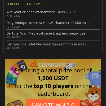
GERELATEERD NIEUWS
Wat komt er naar Warhammer Skulls 2026?
20-05-2026
De grimmige toekomst van Warhammer 40.000 arriveert in Total War-serie
12-12-2025
De Total War: Medieval-serie krijgt een nieuw deel
05-12-2025
Een speciale Total War livestream komt deze week
02-12-2025
Featuring a total prize pool of
1,000 USDT
for the
top 10 players
on the
leaderboard.
4 WAYS TO WIN BIG!