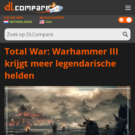
YOU ARE HERE
WE ALSO SUPPORT
Dark
SPELLEN
NETHERLANDS
USA
mode
GAME CARDS
SOFTWARE
Total War: Warhammer III
REWARDS
krijgt meer legendarische
NIEUWS
helden
LOG IN OF REGISTREER