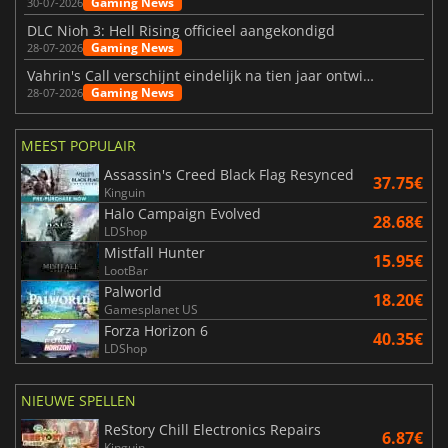
Gaming News
30-07-2026
DLC Nioh 3: Hell Rising officieel aangekondigd
Gaming News
28-07-2026
Vahrin's Call verschijnt eindelijk na tien jaar ontwikkeling
Gaming News
28-07-2026
MEEST POPULAIR
Assassin's Creed Black Flag Resynced
37.75€
Kinguin
Halo Campaign Evolved
28.68€
LDShop
Mistfall Hunter
15.95€
LootBar
Palworld
18.20€
Gamesplanet US
Forza Horizon 6
40.35€
LDShop
NIEUWE SPELLEN
ReStory Chill Electronics Repairs
6.87€
Kinguin