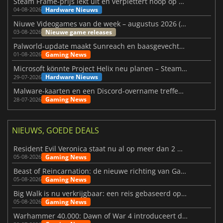
Steam Frame-prijs lekt uit en verplettert hoop op betaalbare VR
Hardware Nieuws
04-08-2026
Niuwe Videogames van de week – augustus 2026 (week 32)
Nieuwe game releases
03-08-2026
Palworld-update maakt Sunreach en baasgevechten stabieler
Gaming News
01-08-2026
Microsoft könnte Project Helix neu planen – Steam-Support wackelt
Hardware Nieuws
29-07-2026
Malware-kaarten en een Discord-overname treffen Meccha Chameleon
Gaming News
28-07-2026
NIEUWS, GOEDE DEALS
Resident Evil Veronica staat nu al op meer dan 2 miljoen verlanglijstjes
Gaming News
05-08-2026
Beast of Reincarnation: de nieuwe richting van Game Freak
Gaming News
05-08-2026
Big Walk is nu verkrijgbaar: een reis gebaseerd op vriendschap
Gaming News
05-08-2026
Warhammer 40.000: Dawn of War 4 introduceert de Necron-factie