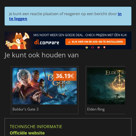
Je kunt een reactie plaatsen of reageren op een bericht door
in
te loggen
Je kunt ook houden van
36.19
€
4
Baldur's Gate 3
Elden Ring
TECHNISCHE INFORMATIE
Officiële website