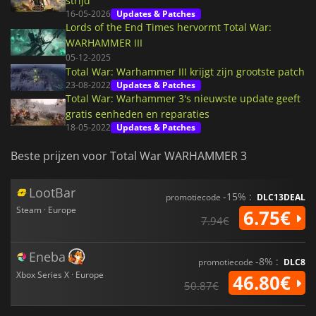
strijd
16-05-2026
Updates & Patches
Lords of the End Times hervormt Total War:
WARHAMMER III
05-12-2025
Total War: Warhammer III krijgt zijn grootste patch
23-08-2022
Updates & Patches
Total War: Warhammer 3's nieuwste update geeft
gratis eenheden en reparaties
18-05-2022
Updates & Patches
Beste prijzen voor Total War WARHAMMER 3
LootBar
-15% :
promotiecode
DLC13DEAL
Steam · Europe
6.75€
7.94€
Eneba
-8% :
promotiecode
DLC8
Xbox Series X · Europe
46.80€
50.87€