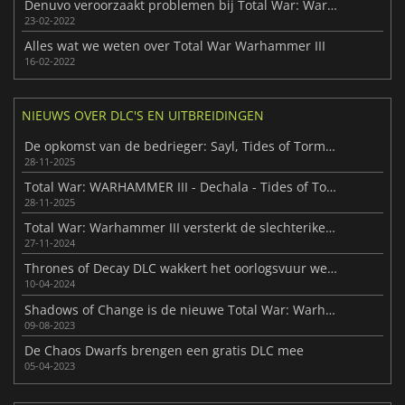
Denuvo veroorzaakt problemen bij Total War: Warhammer III
23-02-2022
Alles wat we weten over Total War Warhammer III
16-02-2022
NIEUWS OVER DLC'S EN UITBREIDINGEN
De opkomst van de bedrieger: Sayl, Tides of Torment
28-11-2025
Total War: WARHAMMER III - Dechala - Tides of Torment arriveert
28-11-2025
Total War: Warhammer III versterkt de slechteriken met Omens of Destruction
27-11-2024
Thrones of Decay DLC wakkert het oorlogsvuur weer aan in Total War: Warhammer III
10-04-2024
Shadows of Change is de nieuwe Total War: Warhammer III DLC
09-08-2023
De Chaos Dwarfs brengen een gratis DLC mee
05-04-2023