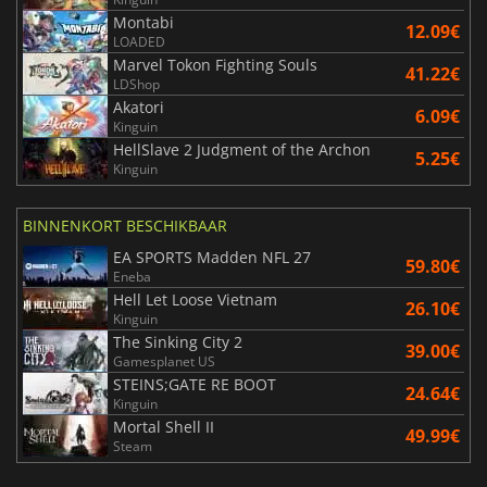
Montabi
12.09€
LOADED
Marvel Tokon Fighting Souls
41.22€
LDShop
Akatori
6.09€
Kinguin
HellSlave 2 Judgment of the Archon
5.25€
Kinguin
BINNENKORT BESCHIKBAAR
EA SPORTS Madden NFL 27
59.80€
Eneba
Hell Let Loose Vietnam
26.10€
Kinguin
The Sinking City 2
39.00€
Gamesplanet US
STEINS;GATE RE BOOT
24.64€
Kinguin
Mortal Shell II
49.99€
Steam