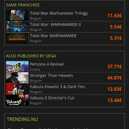
SAME FRANCHISE
Total War Warhammer Trilogy
11.63€
Kinguin
Total War: WARHAMMER II
5.54€
Kinguin
Total War WARHAMMER
5.31€
Kinguin
ALSO PUBLISHED BY SEGA
Persona 4 Revival
37.71€
Eneba
Stranger Than Heaven
44.87€
Kinguin
Yakuza Kiwami 3 & Dark Ties
12.83€
Kinguin
Yakuza 0 Director's Cut
13.46€
Kinguin
TRENDING NU