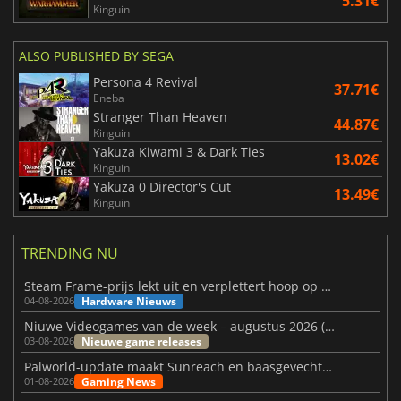
5.31€
Kinguin
ALSO PUBLISHED BY SEGA
Persona 4 Revival
37.71€
Eneba
Stranger Than Heaven
44.87€
Kinguin
Yakuza Kiwami 3 & Dark Ties
13.02€
Kinguin
Yakuza 0 Director's Cut
13.49€
Kinguin
TRENDING NU
Steam Frame-prijs lekt uit en verplettert hoop op betaalbare VR
Hardware Nieuws
04-08-2026
Niuwe Videogames van de week – augustus 2026 (week 32)
Nieuwe game releases
03-08-2026
Palworld-update maakt Sunreach en baasgevechten stabieler
Gaming News
01-08-2026