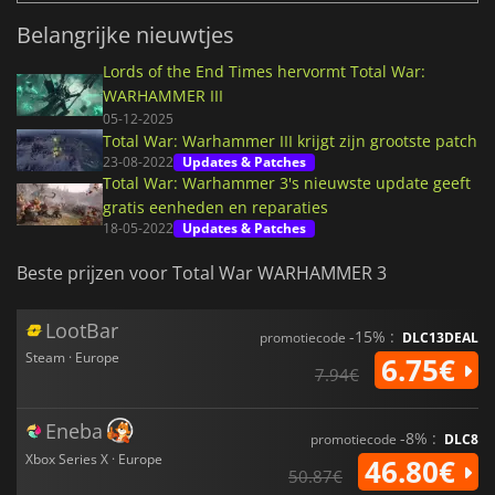
Belangrijke nieuwtjes
Lords of the End Times hervormt Total War:
WARHAMMER III
05-12-2025
Total War: Warhammer III krijgt zijn grootste patch
23-08-2022
Updates & Patches
Total War: Warhammer 3's nieuwste update geeft
gratis eenheden en reparaties
18-05-2022
Updates & Patches
Beste prijzen voor Total War WARHAMMER 3
LootBar
-15% :
promotiecode
DLC13DEAL
Steam · Europe
6.75€
7.94€
Eneba
-8% :
promotiecode
DLC8
Xbox Series X · Europe
46.80€
50.87€