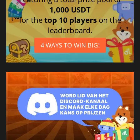
1,000 USDT
for the
top 10 players
on the
leaderboard.
4 WAYS TO WIN BIG!