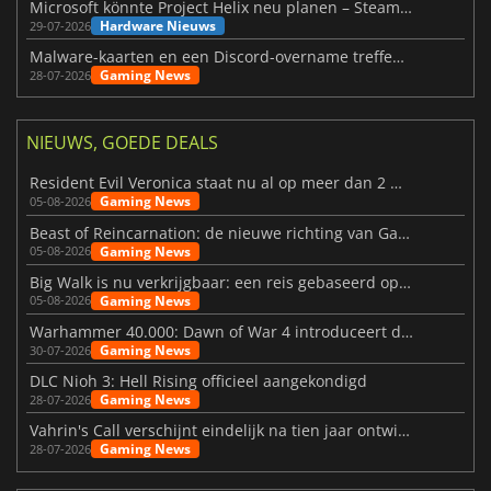
Microsoft könnte Project Helix neu planen – Steam-Support wackelt
Hardware Nieuws
29-07-2026
Malware-kaarten en een Discord-overname treffen Meccha Chameleon
Gaming News
28-07-2026
NIEUWS, GOEDE DEALS
Resident Evil Veronica staat nu al op meer dan 2 miljoen verlanglijstjes
Gaming News
05-08-2026
Beast of Reincarnation: de nieuwe richting van Game Freak
Gaming News
05-08-2026
Big Walk is nu verkrijgbaar: een reis gebaseerd op vriendschap
Gaming News
05-08-2026
Warhammer 40.000: Dawn of War 4 introduceert de Necron-factie
Gaming News
30-07-2026
DLC Nioh 3: Hell Rising officieel aangekondigd
Gaming News
28-07-2026
Vahrin's Call verschijnt eindelijk na tien jaar ontwikkeling
Gaming News
28-07-2026