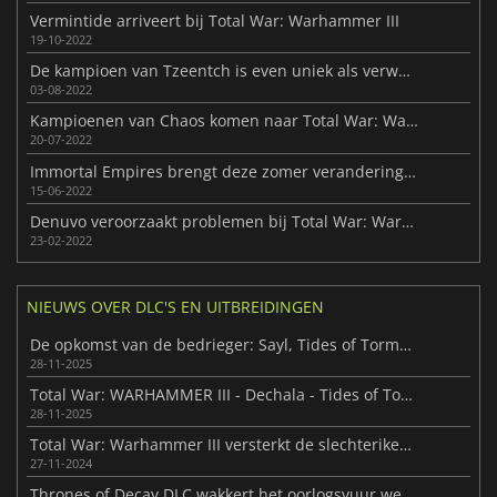
Vermintide arriveert bij Total War: Warhammer III
19-10-2022
De kampioen van Tzeentch is even uniek als verwacht in Total War: Warhammer III
03-08-2022
Kampioenen van Chaos komen naar Total War: Warhammer III
20-07-2022
Immortal Empires brengt deze zomer veranderingen in Total War: Warhammer III
15-06-2022
Denuvo veroorzaakt problemen bij Total War: Warhammer III
23-02-2022
NIEUWS OVER DLC'S EN UITBREIDINGEN
De opkomst van de bedrieger: Sayl, Tides of Torment
28-11-2025
Total War: WARHAMMER III - Dechala - Tides of Torment arriveert
28-11-2025
Total War: Warhammer III versterkt de slechteriken met Omens of Destruction
27-11-2024
Thrones of Decay DLC wakkert het oorlogsvuur weer aan in Total War: Warhammer III