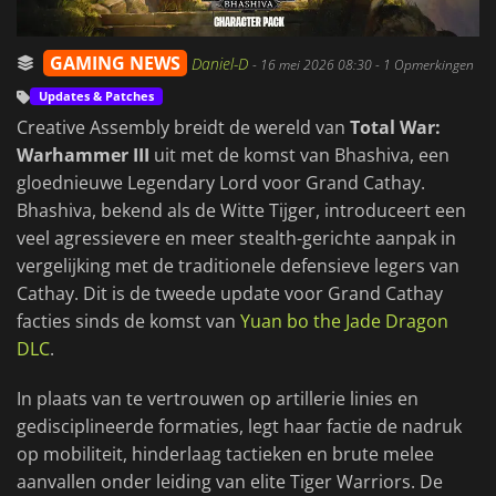
GAMING NEWS
Daniel-D
-
16 mei 2026 08:30
- 1 Opmerkingen
Updates & Patches
Creative Assembly breidt de wereld van
Total War:
Warhammer III
uit met de komst van Bhashiva, een
gloednieuwe Legendary Lord voor Grand Cathay.
Bhashiva, bekend als de Witte Tijger, introduceert een
veel agressievere en meer stealth-gerichte aanpak in
vergelijking met de traditionele defensieve legers van
Cathay. Dit is de tweede update voor Grand Cathay
facties sinds de komst van
Yuan bo the Jade Dragon
DLC
.
In plaats van te vertrouwen op artillerie linies en
gedisciplineerde formaties, legt haar factie de nadruk
op mobiliteit, hinderlaag tactieken en brute melee
aanvallen onder leiding van elite Tiger Warriors. De