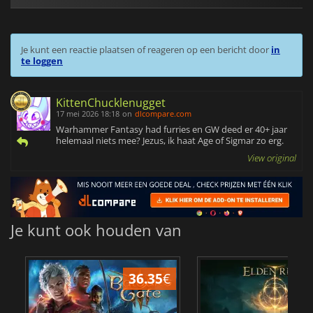
Je kunt een reactie plaatsen of reageren op een bericht door
in
te loggen
KittenChucklenugget
17 mei 2026 18:18
on
dlcompare.com
Warhammer Fantasy had furries en GW deed er 40+ jaar
helemaal niets mee? Jezus, ik haat Age of Sigmar zo erg.
View original
Je kunt ook houden van
36.35
€
4