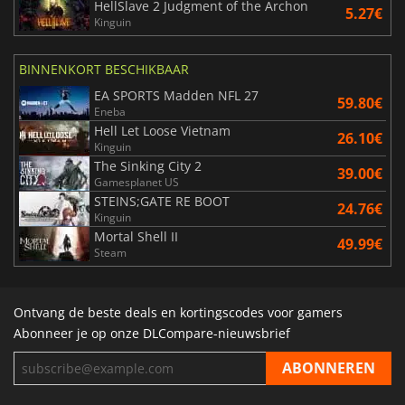
HellSlave 2 Judgment of the Archon
5.27€
Kinguin
BINNENKORT BESCHIKBAAR
EA SPORTS Madden NFL 27
59.80€
Eneba
Hell Let Loose Vietnam
26.10€
Kinguin
The Sinking City 2
39.00€
Gamesplanet US
STEINS;GATE RE BOOT
24.76€
Kinguin
Mortal Shell II
49.99€
Steam
Ontvang de beste deals en kortingscodes voor gamers
Abonneer je op onze DLCompare-nieuwsbrief