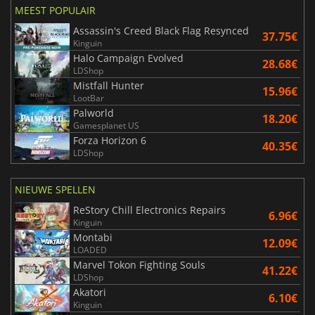
MEEST POPULAIR
Assassin's Creed Black Flag Resynced
37.75€
Kinguin
Halo Campaign Evolved
28.68€
LDShop
Mistfall Hunter
15.96€
LootBar
Palworld
18.20€
Gamesplanet US
Forza Horizon 6
40.35€
LDShop
NIEUWE SPELLEN
ReStory Chill Electronics Repairs
6.96€
Kinguin
Montabi
12.09€
LOADED
Marvel Tokon Fighting Souls
41.22€
LDShop
Akatori
6.10€
Kinguin