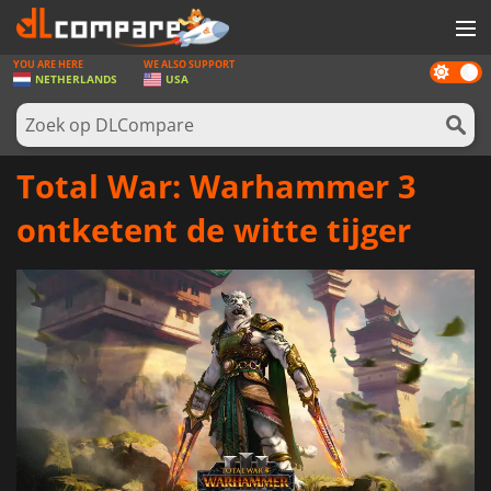
YOU ARE HERE
WE ALSO SUPPORT
Dark
SPELLEN
NETHERLANDS
USA
mode
GAME CARDS
SOFTWARE
Total War: Warhammer 3
REWARDS
ontketent de witte tijger
NIEUWS
LOG IN OF REGISTREER